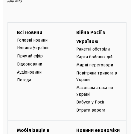
додатку
Всі новини
Війна Росії з
Головні новини
Україною
Новини України
Ракетні обстріли
Прямий ефір
Карта бойових дій
Відеоновини
Мирні переговори
Аудіоновини
Повітряна тривога в
Україні
Погода
Масована атака по
Україні
Вибухи у Росії
Втрати ворога
Мобілізація в
Новини економіки