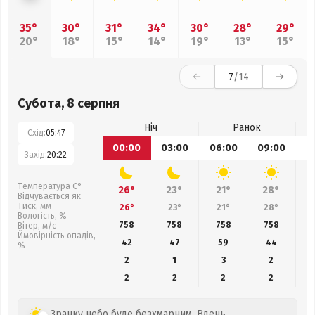
35°
30°
31°
34°
30°
28°
29°
20°
18°
15°
14°
19°
13°
15°
7
/14
Субота, 8 серпня
Ніч
Ранок
Схід:
05:47
00:00
03:00
06:00
09:00
1
Захід:
20:22
Температура С°
26°
23°
21°
28°
Відчувається як
Тиск, мм
26°
23°
21°
28°
Вологість, %
758
758
758
758
Вітер, м/с
Ймовірність опадів,
42
47
59
44
%
2
1
3
2
2
2
2
2
Зранку небо буде безхмарним. Вдень