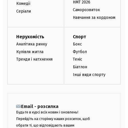
НМТ 2026
Комедії
Саморозвиток
Серіали
Навчання за кордоном
Нерухомість
Спорт
Аналітика ринку
Бокс
Купівля житла
Футбол
Тренди і натхнення
Теніс
Біатлон
Інші види спорту
Email - розсилка
Будьте в курсі всіх новин і оновлень!
Перейдіть на сторінку наших розсилок, щоб
обрати ті, що відповідають вашим