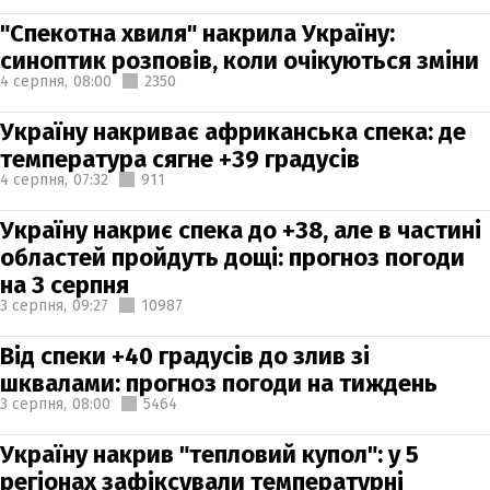
"Спекотна хвиля" накрила Україну:
синоптик розповів, коли очікуються зміни
4 серпня,
08:00
2350
Україну накриває африканська спека: де
температура сягне +39 градусів
4 серпня,
07:32
911
Україну накриє спека до +38, але в частині
областей пройдуть дощі: прогноз погоди
на 3 серпня
3 серпня,
09:27
10987
Від спеки +40 градусів до злив зі
шквалами: прогноз погоди на тиждень
3 серпня,
08:00
5464
Україну накрив "тепловий купол": у 5
регіонах зафіксували температурні