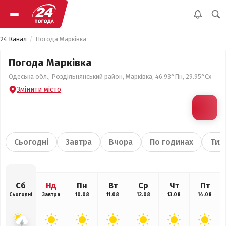
24 Канал
Погода Марківка
Погода Марківка
Одеська обл., Роздільнянський район, Марківка, 46.93°Пн, 29.95°Сх
Змінити місто
Сьогодні
Завтра
Вчора
По годинах
Тиж
Сб
Нд
Пн
Вт
Ср
Чт
Пт
Сьогодні
Завтра
10.08
11.08
12.08
13.08
14.08