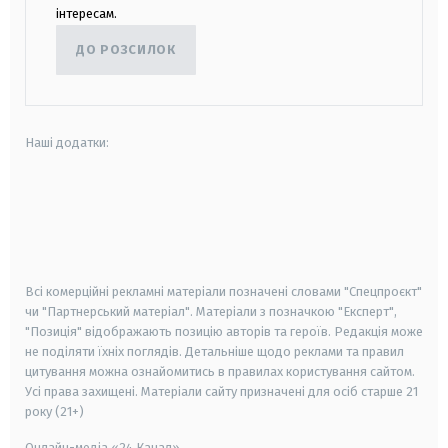
інтересам.
ДО РОЗСИЛОК
Наші додатки:
android
apple
smart tv
samsung smart tv
Всі комерційні рекламні матеріали позначені словами "Спецпроєкт"
чи "Партнерський матеріал". Матеріали з позначкою "Експерт",
"Позиція" відображають позицію авторів та героїв. Редакція може
не поділяти їхніх поглядів. Детальніше щодо реклами та правил
цитування можна ознайомитись в правилах користування сайтом.
Усі права захищені.
Матеріали сайту призначені для осіб старше
21
року (21+)
Онлайн-медіа «24 Канал»