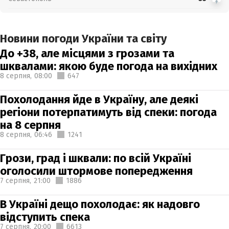
Новини погоди України та світу
До +38, але місцями з грозами та
шквалами: якою буде погода на вихідних
8 серпня,
08:00
647
Похолодання йде в Україну, але деякі
регіони потерпатимуть від спеки: погода
на 8 серпня
8 серпня,
06:46
1241
Грози, град і шквали: по всій Україні
оголосили штормове попередження
7 серпня,
21:00
1886
В Україні дещо похолодає: як надовго
відступить спека
7 серпня,
20:00
6613