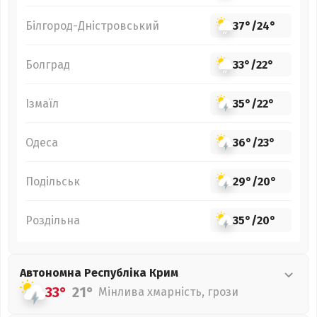
Білгород-Дністровський
37°
/
24°
Болград
33°
/
22°
Ізмаїл
35°
/
22°
Одеса
36°
/
23°
Подільськ
29°
/
20°
Роздільна
35°
/
20°
Автономна Республіка Крим
33°
21°
Мінлива хмарність, грози