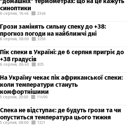
"домашніх" термометрах: що на це кажуть
синоптики
6 серпня,
16:46
2346
Грози замінять сильну спеку до +38:
прогноз погоди на найближчі дні
6 серпня,
08:00
3356
Пік спеки в Україні: де 6 серпня пригріє до
+38 градусів
6 серпня,
06:40
835
На Україну чекає пік африканської спеки:
коли температури стануть
комфортнішими
5 серпня,
20:00
11490
Спека не відступає: де будуть грози та чи
опуститься температура цього тижня
5 серпня,
08:00
1321