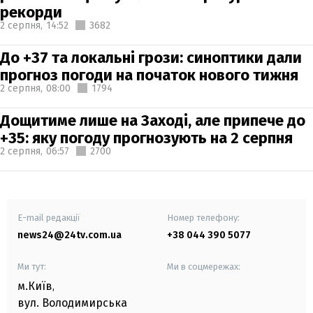
рекорди
2 серпня,
14:52
3682
До +37 та локальні грози: синоптики дали
прогноз погоди на початок нового тижня
2 серпня,
08:00
1794
Дощитиме лише на Заході, але припече до
+35: яку погоду прогнозують на 2 серпня
2 серпня,
06:57
2700
E-mail редакції
Номер телефону:
news24@24tv.com.ua
+38 044 390 5077
Ми тут:
Ми в соцмережах:
м.Київ
,
вул. Володимирська