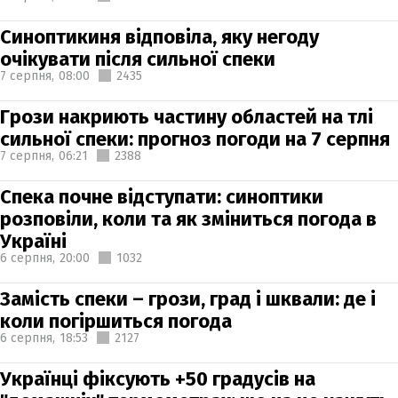
Синоптикиня відповіла, яку негоду
очікувати після сильної спеки
7 серпня,
08:00
2435
Грози накриють частину областей на тлі
сильної спеки: прогноз погоди на 7 серпня
7 серпня,
06:21
2388
Спека почне відступати: синоптики
розповіли, коли та як зміниться погода в
Україні
6 серпня,
20:00
1032
Замість спеки – грози, град і шквали: де і
коли погіршиться погода
6 серпня,
18:53
2127
Українці фіксують +50 градусів на