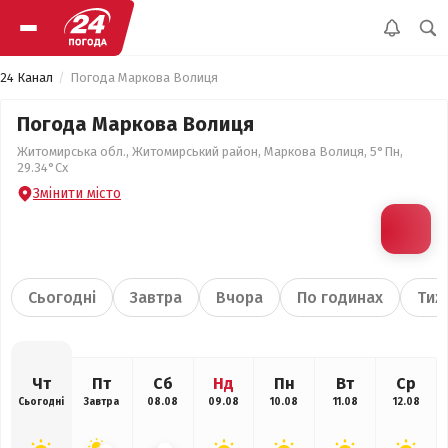
24 Канал
Погода Маркова Волиця
Погода Маркова Волиця
Житомирська обл., Житомирський район, Маркова Волиця, 5°Пн,
29.34°Сх
Змінити місто
Сьогодні
Завтра
Вчора
По годинах
Тиж
Чт
Пт
Сб
Нд
Пн
Вт
Ср
Сьогодні
Завтра
08.08
09.08
10.08
11.08
12.08