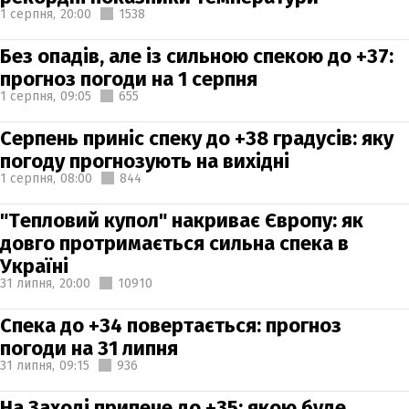
1 серпня,
20:00
1538
Без опадів, але із сильною спекою до +37:
прогноз погоди на 1 серпня
1 серпня,
09:05
655
Серпень приніс спеку до +38 градусів: яку
погоду прогнозують на вихідні
1 серпня,
08:00
844
"Тепловий купол" накриває Європу: як
довго протримається сильна спека в
Україні
31 липня,
20:00
10910
Спека до +34 повертається: прогноз
погоди на 31 липня
31 липня,
09:15
936
На Заході припече до +35: якою буде