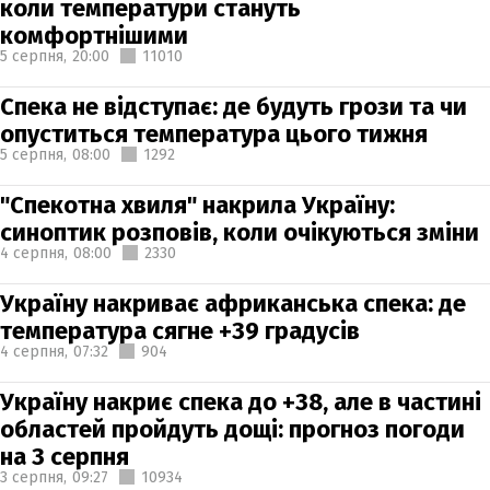
коли температури стануть
комфортнішими
5 серпня,
20:00
11010
Спека не відступає: де будуть грози та чи
опуститься температура цього тижня
5 серпня,
08:00
1292
"Спекотна хвиля" накрила Україну:
синоптик розповів, коли очікуються зміни
4 серпня,
08:00
2330
Україну накриває африканська спека: де
температура сягне +39 градусів
4 серпня,
07:32
904
Україну накриє спека до +38, але в частині
областей пройдуть дощі: прогноз погоди
на 3 серпня
3 серпня,
09:27
10934