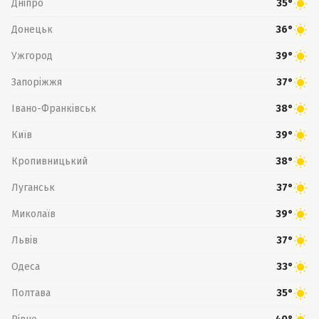
Дніпро
35°
Донецьк
36°
Ужгород
39°
Запоріжжя
37°
Івано-Франківськ
38°
Київ
39°
Кропивницький
38°
Луганськ
37°
Миколаїв
39°
Львів
37°
Одеса
33°
Полтава
35°