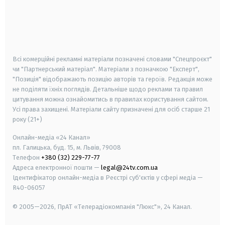
android
apple
smart tv
samsung smart tv
Всі комерційні рекламні матеріали позначені словами "Спецпроєкт"
чи "Партнерський матеріал". Матеріали з позначкою "Експерт",
"Позиція" відображають позицію авторів та героїв. Редакція може
не поділяти їхніх поглядів. Детальніше щодо реклами та правил
цитування можна ознайомитись в правилах користування сайтом.
Усі права захищені.
Матеріали сайту призначені для осіб старше
21
року (21+)
Онлайн-медіа «24 Канал»
пл. Галицька, буд. 15, м. Львів, 79008
Телефон
+380 (32) 229-77-77
Адреса електронної пошти —
legal@24tv.com.ua
Ідентифікатор онлайн-медіа в Реєстрі суб'єктів у сфері медіа —
R40-06057
© 2005—2026,
ПрАТ «Телерадіокомпанія "Люкс"», 24 Канал.