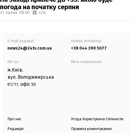
погода на початку серпня
31 липня,
08:00
428
E-mail редакції
Номер телефону:
news24@24tv.com.ua
+38 044 390 5077
Ми тут:
Ми в соцмережах:
м.Київ
,
вул. Володимирська
офіс
61/11,
50
Про нас
Угода Користувача Спільноти
Редакція
Правила коментування