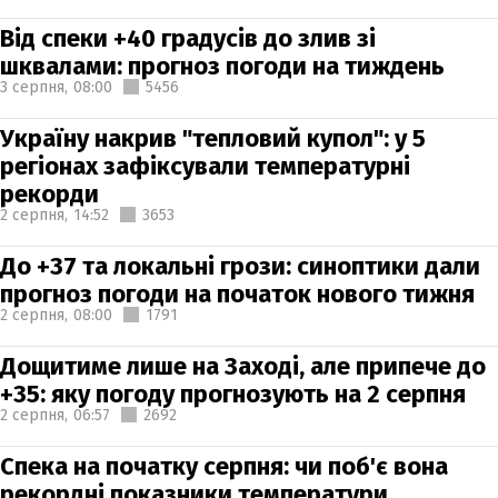
Від спеки +40 градусів до злив зі
шквалами: прогноз погоди на тиждень
3 серпня,
08:00
5456
Україну накрив "тепловий купол": у 5
регіонах зафіксували температурні
рекорди
2 серпня,
14:52
3653
До +37 та локальні грози: синоптики дали
прогноз погоди на початок нового тижня
2 серпня,
08:00
1791
Дощитиме лише на Заході, але припече до
+35: яку погоду прогнозують на 2 серпня
2 серпня,
06:57
2692
Спека на початку серпня: чи поб'є вона
рекордні показники температури