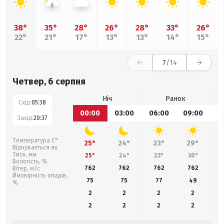
38°
35°
28°
26°
28°
33°
26°
22°
21°
17°
13°
13°
14°
15°
7
/14
Четвер, 6 серпня
Ніч
Ранок
Схід:
05:38
00:00
03:00
06:00
09:00
1
Захід:
20:37
Температура С°
25°
24°
23°
29°
Відчувається як
Тиск, мм
25°
24°
23°
30°
Вологість, %
762
762
762
762
Вітер, м/с
Ймовірність опадів,
75
75
77
49
%
2
2
2
2
2
2
2
2