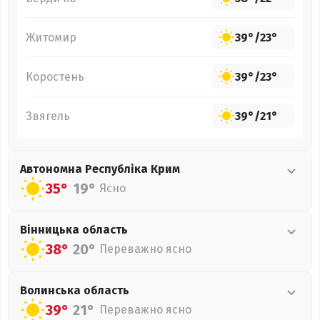
Житомир
39°
/
23°
Коростень
39°
/
23°
Звягель
39°
/
21°
Автономна Республіка Крим
35°
19°
Ясно
Вінницька
область
38°
20°
Переважно ясно
Волинська
область
39°
21°
Переважно ясно