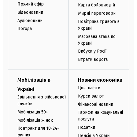
Прямий ефір
Карта бойових дій
Відеоновини
Мирні переговори
Аудіоновини
Повітряна тривога в
Україні
Погода
Масована атака по
Україні
Вибухи у Росії
Втрати ворога
Мобілізація в
Новини економіки
Ціна нафти
Україні
Курси валют
Звільнення з військової
служби
Фінансові новини
Мобілізація 50+
Тарифи на комунальні
послуги
Мобілізація жінок
Податки
Контракт для 18-24-
річних
Пенсія в Україні