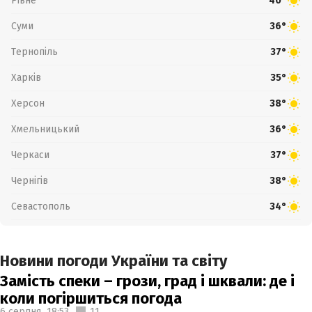
Рівне
40°
Суми
36°
Тернопіль
37°
Харків
35°
Херсон
38°
Хмельницький
36°
Черкаси
37°
Чернігів
38°
Севастополь
34°
Новини погоди України та світу
Замість спеки – грози, град і шквали: де і
коли погіршиться погода
6 серпня,
18:53
11