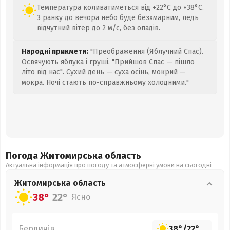
Температура коливатиметься від +22°C до +38°C.
З ранку до вечора небо буде безхмарним, ледь
відчутний вітер до 2 м/с, без опадів.
Народні прикмети:
"Преображення (Яблучний Спас).
Освячують яблука і груші. "Прийшов Спас — пішло
літо від нас". Сухий день — суха осінь, мокрий —
мокра. Ночі стають по-справжньому холодними."
Погода Житомирська
область
Актуальна інформація про погоду та атмосферні умови на сьогодні
Житомирська
область
38°
22°
Ясно
Бердичів
38°
/
22°