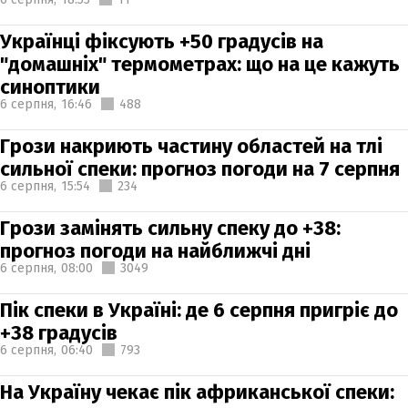
Українці фіксують +50 градусів на
"домашніх" термометрах: що на це кажуть
синоптики
6 серпня,
16:46
488
Грози накриють частину областей на тлі
сильної спеки: прогноз погоди на 7 серпня
6 серпня,
15:54
234
Грози замінять сильну спеку до +38:
прогноз погоди на найближчі дні
6 серпня,
08:00
3049
Пік спеки в Україні: де 6 серпня пригріє до
+38 градусів
6 серпня,
06:40
793
На Україну чекає пік африканської спеки: