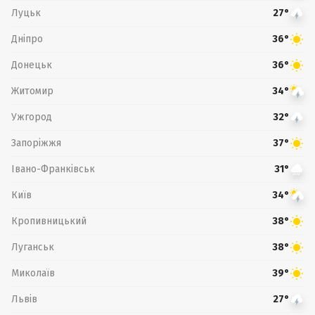
Луцьк
27°
Дніпро
36°
Донецьк
36°
Житомир
34°
Ужгород
32°
Запоріжжя
37°
Івано-Франківськ
31°
Київ
34°
Кропивницький
38°
Луганськ
38°
Миколаїв
39°
Львів
27°