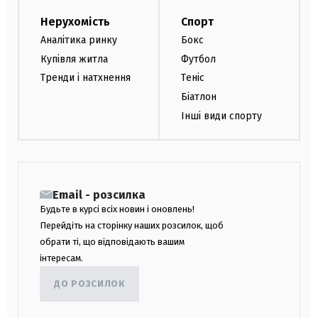
Нерухомість
Спорт
Аналітика ринку
Бокс
Купівля житла
Футбол
Тренди і натхнення
Теніс
Біатлон
Інші види спорту
Email - розсилка
Будьте в курсі всіх новин і оновлень!
Перейдіть на сторінку наших розсилок, щоб
обрати ті, що відповідають вашим
інтересам.
ДО РОЗСИЛОК