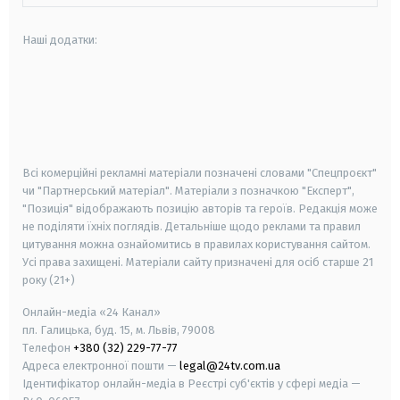
Наші додатки:
android
apple
smart tv
samsung smart tv
Всі комерційні рекламні матеріали позначені словами "Спецпроєкт"
чи "Партнерський матеріал". Матеріали з позначкою "Експерт",
"Позиція" відображають позицію авторів та героїв. Редакція може
не поділяти їхніх поглядів. Детальніше щодо реклами та правил
цитування можна ознайомитись в правилах користування сайтом.
Усі права захищені.
Матеріали сайту призначені для осіб старше
21
року (21+)
Онлайн-медіа «24 Канал»
пл. Галицька, буд. 15, м. Львів, 79008
Телефон
+380 (32) 229-77-77
Адреса електронної пошти —
legal@24tv.com.ua
Ідентифікатор онлайн-медіа в Реєстрі суб'єктів у сфері медіа —