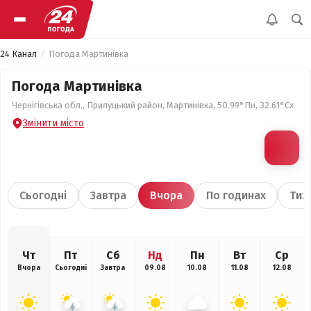
24 Канал
Погода Мартинівка
Погода Мартинівка
Чернігівська обл., Прилуцький район, Мартинівка, 50.99°Пн, 32.61°Сх
Змінити місто
Сьогодні
Завтра
Вчора
По годинах
Тиж
Чт
Пт
Сб
Нд
Пн
Вт
Ср
Вчора
Сьогодні
Завтра
09.08
10.08
11.08
12.08