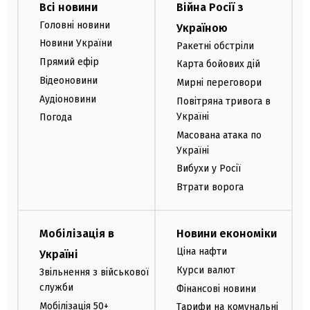
Всі новини
Війна Росії з
Головні новини
Україною
Новини України
Ракетні обстріли
Прямий ефір
Карта бойових дій
Відеоновини
Мирні переговори
Аудіоновини
Повітряна тривога в
Україні
Погода
Масована атака по
Україні
Вибухи у Росії
Втрати ворога
Мобілізація в
Новини економіки
Ціна нафти
Україні
Курси валют
Звільнення з військової
служби
Фінансові новини
Мобілізація 50+
Тарифи на комунальні