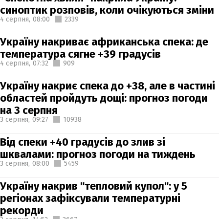
синоптик розповів, коли очікуються зміни
4 серпня,
08:00
2339
Україну накриває африканська спека: де
температура сягне +39 градусів
4 серпня,
07:32
909
Україну накриє спека до +38, але в частині
областей пройдуть дощі: прогноз погоди
на 3 серпня
3 серпня,
09:27
10938
Від спеки +40 градусів до злив зі
шквалами: прогноз погоди на тиждень
3 серпня,
08:00
5459
Україну накрив "тепловий купол": у 5
регіонах зафіксували температурні
рекорди