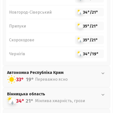
Новгород-Сіверський
34°
/
21°
Прилуки
35°
/
21°
Скороходове
35°
/
21°
Чернігів
34°
/
19°
Автономна Республіка Крим
33°
19°
Переважно ясно
Вінницька
область
34°
21°
Мінлива хмарність, грози