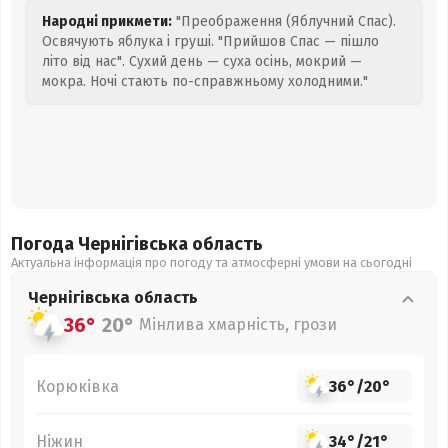
Народні прикмети:
"Преображення (Яблучний Спас).
Освячують яблука і груші. "Прийшов Спас — пішло
літо від нас". Сухий день — суха осінь, мокрий —
мокра. Ночі стають по-справжньому холодними."
Погода Чернігівська
область
Актуальна інформація про погоду та атмосферні умови на сьогодні
Чернігівська
область
36°
20°
Мінлива хмарність, грози
Корюківка
36°
/
20°
Ніжин
34°
/
21°