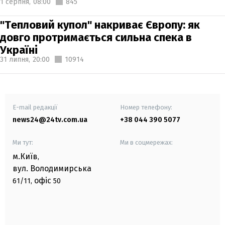
1 серпня,
08:00
845
"Тепловий купол" накриває Європу: як
довго протримається сильна спека в
Україні
31 липня,
20:00
10914
E-mail редакції
Номер телефону:
news24@24tv.com.ua
+38 044 390 5077
Ми тут:
Ми в соцмережах:
м.Київ
,
вул. Володимирська
офіс
61/11,
50