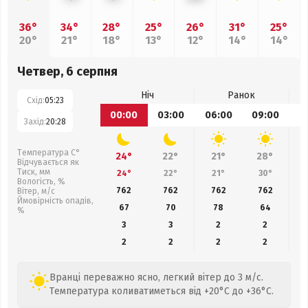
36°
34°
28°
25°
26°
31°
25°
20°
21°
18°
13°
12°
14°
14°
Четвер, 6 серпня
Ніч
Ранок
Схід:
05:23
00:00
03:00
06:00
09:00
1
Захід:
20:28
Температура С°
24°
22°
21°
28°
Відчувається як
Тиск, мм
24°
22°
21°
30°
Вологість, %
762
762
762
762
Вітер, м/с
Ймовірність опадів,
67
70
78
64
%
3
3
2
2
2
2
2
2
Вранці переважно ясно, легкий вітер до 3 м/с.
Температура коливатиметься від +20°C до +36°C.