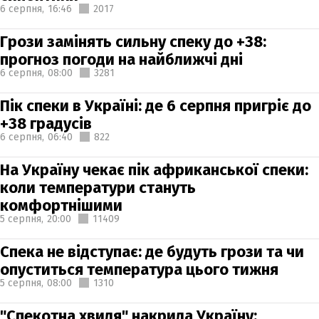
6 серпня,
16:46
2017
Грози замінять сильну спеку до +38:
прогноз погоди на найближчі дні
6 серпня,
08:00
3281
Пік спеки в Україні: де 6 серпня пригріє до
+38 градусів
6 серпня,
06:40
822
На Україну чекає пік африканської спеки:
коли температури стануть
комфортнішими
5 серпня,
20:00
11409
Спека не відступає: де будуть грози та чи
опуститься температура цього тижня
5 серпня,
08:00
1310
"Спекотна хвиля" накрила Україну: