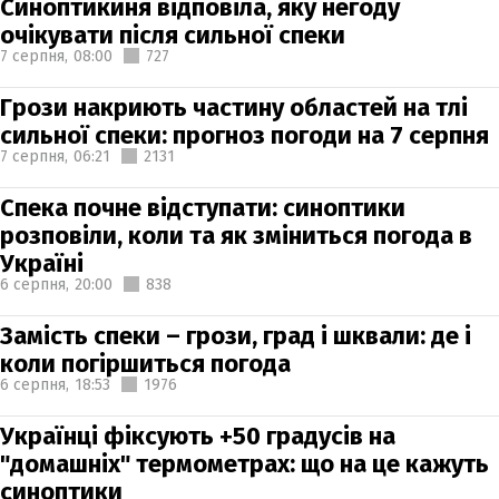
Синоптикиня відповіла, яку негоду
очікувати після сильної спеки
7 серпня,
08:00
727
Грози накриють частину областей на тлі
сильної спеки: прогноз погоди на 7 серпня
7 серпня,
06:21
2131
Спека почне відступати: синоптики
розповіли, коли та як зміниться погода в
Україні
6 серпня,
20:00
838
Замість спеки – грози, град і шквали: де і
коли погіршиться погода
6 серпня,
18:53
1976
Українці фіксують +50 градусів на
"домашніх" термометрах: що на це кажуть
синоптики