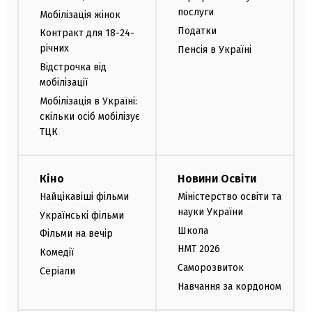
послуги
Мобілізація жінок
Податки
Контракт для 18-24-
річних
Пенсія в Україні
Відстрочка від
мобілізації
Мобілізація в Україні:
скільки осіб мобілізує
ТЦК
Кіно
Новини Освіти
Найцікавіші фільми
Міністерство освіти та
науки України
Українські фільми
Школа
Фільми на вечір
НМТ 2026
Комедії
Саморозвиток
Серіали
Навчання за кордоном