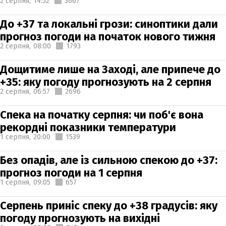
2 серпня,
14:52
3667
До +37 та локальні грози: синоптики дали
прогноз погоди на початок нового тижня
2 серпня,
08:00
1793
Дощитиме лише на Заході, але припече до
+35: яку погоду прогнозують на 2 серпня
2 серпня,
06:57
2696
Спека на початку серпня: чи поб'є вона
рекордні показники температури
1 серпня,
20:00
1539
Без опадів, але із сильною спекою до +37:
прогноз погоди на 1 серпня
1 серпня,
09:05
657
Серпень приніс спеку до +38 градусів: яку
погоду прогнозують на вихідні