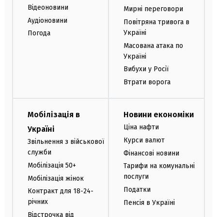
Відеоновини
Мирні переговори
Аудіоновини
Повітряна тривога в
Україні
Погода
Масована атака по
Україні
Вибухи у Росії
Втрати ворога
Мобілізація в
Новини економіки
Ціна нафти
Україні
Курси валют
Звільнення з військової
служби
Фінансові новини
Мобілізація 50+
Тарифи на комунальні
послуги
Мобілізація жінок
Податки
Контракт для 18-24-
річних
Пенсія в Україні
Відстрочка від