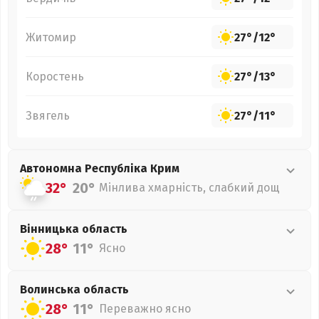
Житомир
27°
/
12°
Коростень
27°
/
13°
Звягель
27°
/
11°
Автономна Республіка Крим
32°
20°
Мінлива хмарність, слабкий дощ
Вінницька
область
28°
11°
Ясно
Волинська
область
28°
11°
Переважно ясно