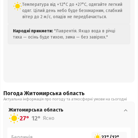
Температура від +12°C до +27°C, одягайте легкий
одяг. Цілий день небо буде безхмарним, слабкий
вітер до 2 м/с, опадів не передбачається.
Народні прикмети:
"Лаврентія. Якщо вода в річці
тиха — осінь буде тихою, зима — без завірюх."
Погода Житомирська
область
Актуальна інформація про погоду та атмосферні умови на сьогодні
Житомирська
область
27°
12°
Ясно
Бердичів
27°
/
12°