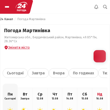
24 Канал
Погода Мартинівка
Погода Мартинівка
Житомирська обл., Бердичівський район, Мартинівка, 49.85°Пн,
28.36°Сх
Змінити місто
Сьогодні
Завтра
Вчора
По годинах
Тиж
Пн
Вт
Ср
Чт
Пт
Сб
Нд
Сьогодні
Завтра
12.08
13.08
14.08
15.08
16.08