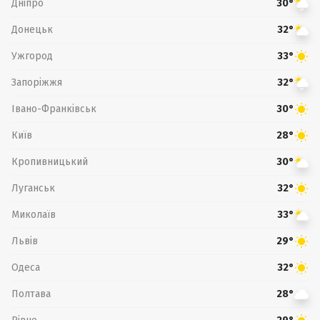
Дніпро
30°
Донецьк
32°
Ужгород
33°
Запоріжжя
32°
Івано-Франківськ
30°
Київ
28°
Кропивницький
30°
Луганськ
32°
Миколаїв
33°
Львів
29°
Одеса
32°
Полтава
28°