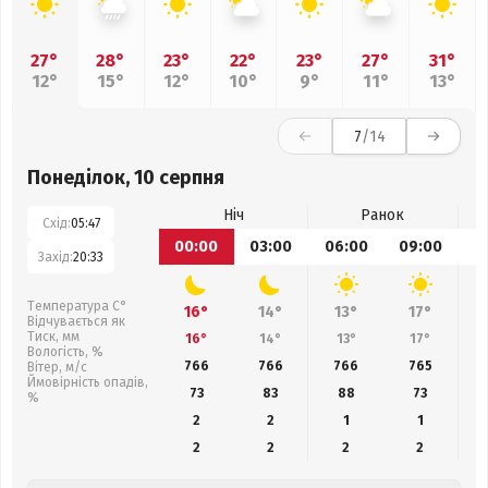
27°
28°
23°
22°
23°
27°
31°
12°
15°
12°
10°
9°
11°
13°
7
/14
Понеділок, 10 серпня
Ніч
Ранок
Схід:
05:47
00:00
03:00
06:00
09:00
1
Захід:
20:33
Температура С°
16°
14°
13°
17°
Відчувається як
Тиск, мм
16°
14°
13°
17°
Вологість, %
766
766
766
765
Вітер, м/с
Ймовірність опадів,
73
83
88
73
%
2
2
1
1
2
2
2
2