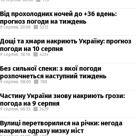
Від прохолодних ночей до +36 вдень:
прогноз погоди на тиждень
9 серпня,
20:00
5212
Дощі та хмари накриють Україну: прогноз
погоди на 10 серпня
9 серпня,
18:16
4234
Без сильної спеки: з якої погоди
розпочнеться наступний тиждень
9 серпня,
08:00
780
Частину України знову накриють грози:
погода на 9 серпня
9 серпня,
06:33
2429
Вулиці перетворилися на річки: негода
накрила одразу низку міст