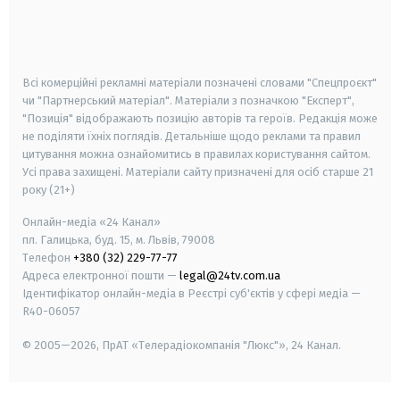
android
apple
smart tv
samsung smart tv
Всі комерційні рекламні матеріали позначені словами "Спецпроєкт"
чи "Партнерський матеріал". Матеріали з позначкою "Експерт",
"Позиція" відображають позицію авторів та героїв. Редакція може
не поділяти їхніх поглядів. Детальніше щодо реклами та правил
цитування можна ознайомитись в правилах користування сайтом.
Усі права захищені.
Матеріали сайту призначені для осіб старше
21
року (21+)
Онлайн-медіа «24 Канал»
пл. Галицька, буд. 15, м. Львів, 79008
Телефон
+380 (32) 229-77-77
Адреса електронної пошти —
legal@24tv.com.ua
Ідентифікатор онлайн-медіа в Реєстрі суб'єктів у сфері медіа —
R40-06057
© 2005—2026,
ПрАТ «Телерадіокомпанія "Люкс"», 24 Канал.