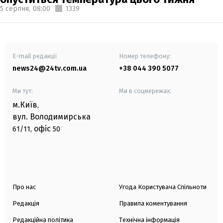
5 серпня,
08:00
1339
E-mail редакції
Номер телефону:
news24@24tv.com.ua
+38 044 390 5077
Ми тут:
Ми в соцмережах:
м.Київ
,
вул. Володимирська
офіс
61/11,
50
Про нас
Угода Користувача Спільноти
Редакція
Правила коментування
Редакційна політика
Технічна інформація