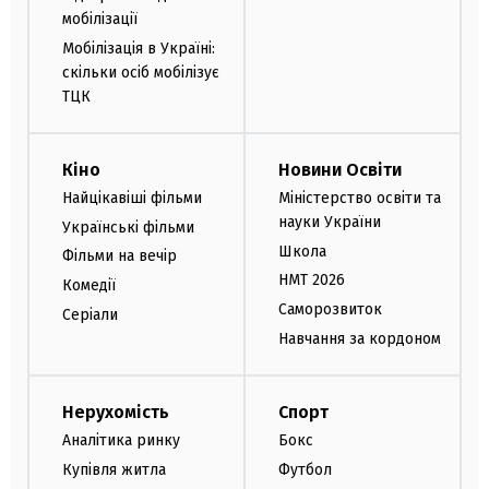
мобілізації
Мобілізація в Україні:
скільки осіб мобілізує
ТЦК
Кіно
Новини Освіти
Найцікавіші фільми
Міністерство освіти та
науки України
Українські фільми
Школа
Фільми на вечір
НМТ 2026
Комедії
Саморозвиток
Серіали
Навчання за кордоном
Нерухомість
Спорт
Аналітика ринку
Бокс
Купівля житла
Футбол