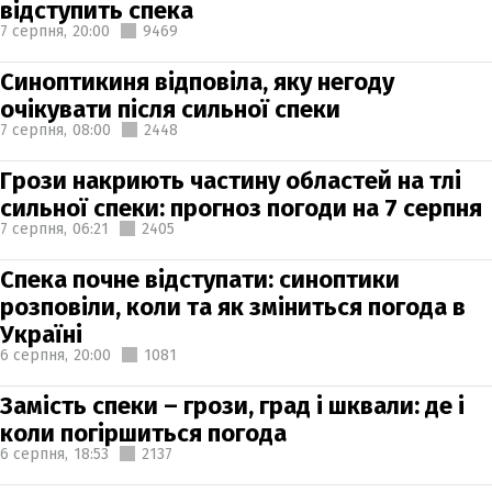
відступить спека
7 серпня,
20:00
9469
Синоптикиня відповіла, яку негоду
очікувати після сильної спеки
7 серпня,
08:00
2448
Грози накриють частину областей на тлі
сильної спеки: прогноз погоди на 7 серпня
7 серпня,
06:21
2405
Спека почне відступати: синоптики
розповіли, коли та як зміниться погода в
Україні
6 серпня,
20:00
1081
Замість спеки – грози, град і шквали: де і
коли погіршиться погода
6 серпня,
18:53
2137