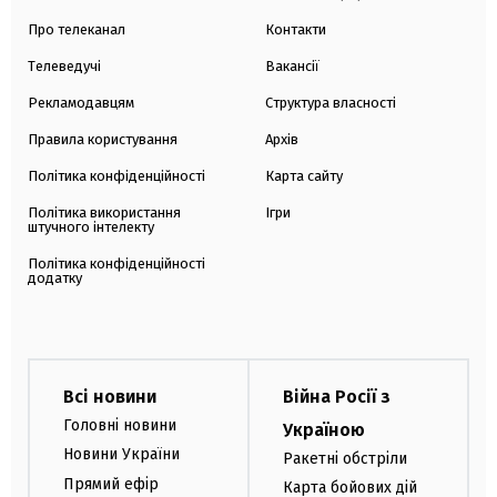
Про телеканал
Контакти
Телеведучі
Вакансії
Рекламодавцям
Структура власності
Правила користування
Архів
Політика конфіденційності
Карта сайту
Політика використання
Ігри
штучного інтелекту
Політика конфіденційності
додатку
Всі новини
Війна Росії з
Головні новини
Україною
Новини України
Ракетні обстріли
Прямий ефір
Карта бойових дій