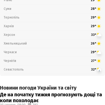
Рівне
29°
Суми
28°
Тернопіль
29°
Харків
29°
Херсон
33°
Хмельницький
26°
Черкаси
29°
Чернігів
27°
Севастополь
32°
Новини погоди України та світу
Де на початку тижня прогнозують дощі та
коли похолодає
10 серпня,
08:00
193