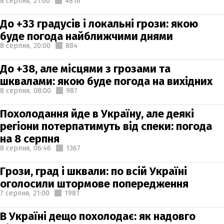
8 серпня,
21:00
4816
До +33 градусів і локальні грози: якою
буде погода найближчими днями
8 серпня,
20:00
884
До +38, але місцями з грозами та
шквалами: якою буде погода на вихідних
8 серпня,
08:00
987
Похолодання йде в Україну, але деякі
регіони потерпатимуть від спеки: погода
на 8 серпня
8 серпня,
06:46
1367
Грози, град і шквали: по всій Україні
оголосили штормове попередження
7 серпня,
21:00
1981
В Україні дещо похолодає: як надовго