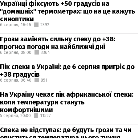
Українці фіксують +50 градусів на
"домашніх" термометрах: що на це кажуть
синоптики
6 серпня,
16:46
2392
Грози замінять сильну спеку до +38:
прогноз погоди на найближчі дні
6 серпня,
08:00
3364
Пік спеки в Україні: де 6 серпня пригріє до
+38 градусів
6 серпня,
06:40
851
На Україну чекає пік африканської спеки:
коли температури стануть
комфортнішими
5 серпня,
20:00
11527
Спека не відступає: де будуть грози та чи
опуститься температура цього тижня