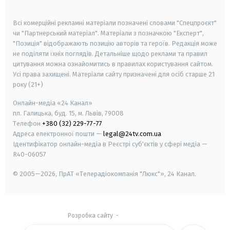
smart tv
samsung smart tv
Всі комерційні рекламні матеріали позначені словами "Спецпроєкт"
чи "Партнерський матеріал". Матеріали з позначкою "Експерт",
"Позиція" відображають позицію авторів та героїв. Редакція може
не поділяти їхніх поглядів. Детальніше щодо реклами та правил
цитування можна ознайомитись в правилах користування сайтом.
Усі права захищені.
Матеріали сайту призначені для осіб старше
21
року (21+)
Онлайн-медіа «24 Канал»
пл. Галицька, буд. 15, м. Львів, 79008
Телефон
+380 (32) 229-77-77
Адреса електронної пошти —
legal@24tv.com.ua
Ідентифікатор онлайн-медіа в Реєстрі суб'єктів у сфері медіа —
R40-06057
© 2005—2026,
ПрАТ «Телерадіокомпанія "Люкс"», 24 Канал.
Розробка сайту
-