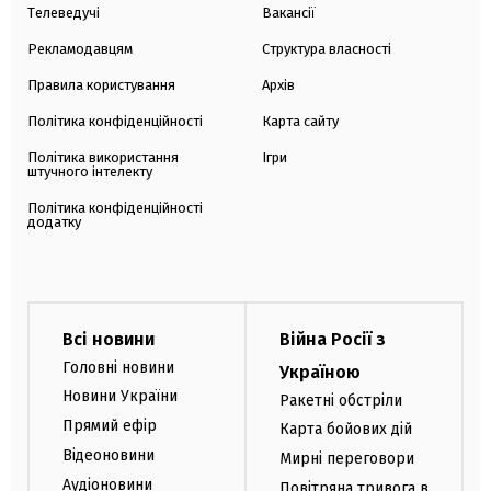
Телеведучі
Вакансії
Рекламодавцям
Структура власності
Правила користування
Архів
Політика конфіденційності
Карта сайту
Політика використання
Ігри
штучного інтелекту
Політика конфіденційності
додатку
Всі новини
Війна Росії з
Головні новини
Україною
Новини України
Ракетні обстріли
Прямий ефір
Карта бойових дій
Відеоновини
Мирні переговори
Аудіоновини
Повітряна тривога в