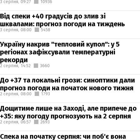
3 серпня,
09:27
10936
Від спеки +40 градусів до злив зі
шквалами: прогноз погоди на тиждень
3 серпня,
08:00
5458
Україну накрив "тепловий купол": у 5
регіонах зафіксували температурні
рекорди
2 серпня,
14:52
3660
До +37 та локальні грози: синоптики дали
прогноз погоди на початок нового тижня
2 серпня,
08:00
1793
Дощитиме лише на Заході, але припече до
+35: яку погоду прогнозують на 2 серпня
2 серпня,
06:57
2693
Спека на початку серпня: чи поб'є вона