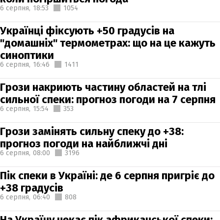
6 серпня,
18:53
1054
Українці фіксують +50 градусів на
"домашніх" термометрах: що на це кажуть
синоптики
6 серпня,
16:46
1411
Грози накриють частину областей на тлі
сильної спеки: прогноз погоди на 7 серпня
6 серпня,
15:54
353
Грози замінять сильну спеку до +38:
прогноз погоди на найближчі дні
6 серпня,
08:00
3196
Пік спеки в Україні: де 6 серпня пригріє до
+38 градусів
6 серпня,
06:40
808
На Україну чекає пік африканської спеки: