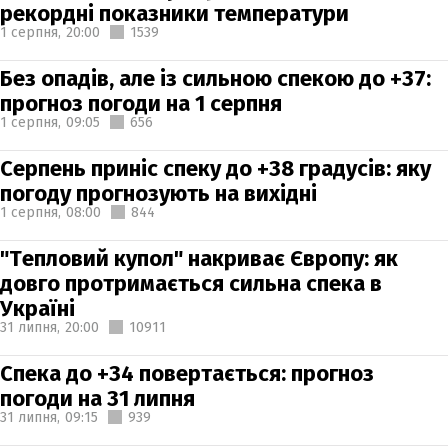
рекордні показники температури
1 серпня,
20:00
1539
Без опадів, але із сильною спекою до +37:
прогноз погоди на 1 серпня
1 серпня,
09:05
656
Серпень приніс спеку до +38 градусів: яку
погоду прогнозують на вихідні
1 серпня,
08:00
844
"Тепловий купол" накриває Європу: як
довго протримається сильна спека в
Україні
31 липня,
20:00
10911
Спека до +34 повертається: прогноз
погоди на 31 липня
31 липня,
09:15
939