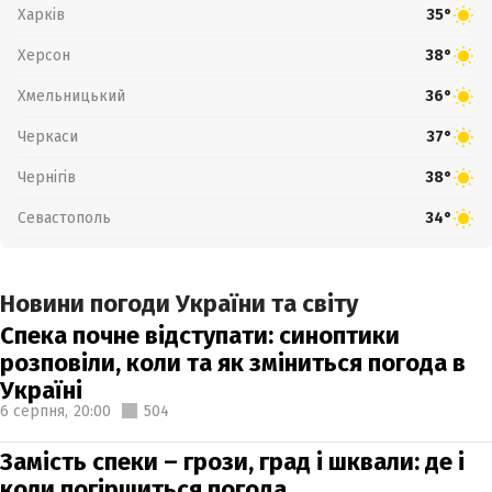
Харків
35°
Херсон
38°
Хмельницький
36°
Черкаси
37°
Чернігів
38°
Севастополь
34°
Новини погоди України та світу
Спека почне відступати: синоптики
розповіли, коли та як зміниться погода в
Україні
6 серпня,
20:00
504
Замість спеки – грози, град і шквали: де і
коли погіршиться погода