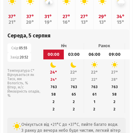
37°
37°
31°
27°
27°
29°
34°
21°
20°
19°
16°
13°
13°
15°
Середа, 5 серпня
Ніч
Ранок
Схід:
05:55
00:00
03:00
06:00
09:00
1
Захід:
20:52
Температура С°
24°
22°
22°
27°
Відчувається як
Тиск, мм
24°
22°
22°
28°
Вологість, %
763
763
763
763
Вітер, м/с
Ймовірність опадів,
58
65
61
58
%
2
2
1
2
2
2
2
2
Очікується від +21°C до +37°C, пийте багато води.
З ранку до вечора небо буде чистим, легкий вітер