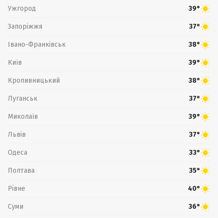
Ужгород
39°
Запоріжжя
37°
Івано-Франківськ
38°
Київ
39°
Кропивницький
38°
Луганськ
37°
Миколаїв
39°
Львів
37°
Одеса
33°
Полтава
35°
Рівне
40°
Суми
36°