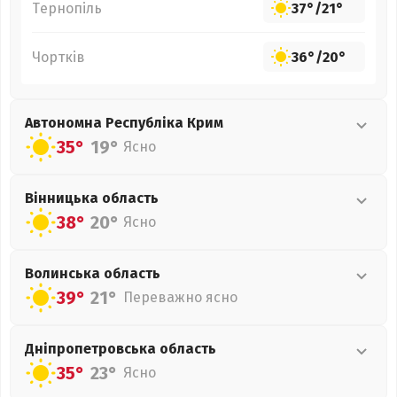
Тернопіль
37°
/
21°
Чортків
36°
/
20°
Автономна Республіка Крим
35°
19°
Ясно
Вінницька
область
38°
20°
Ясно
Волинська
область
39°
21°
Переважно ясно
Дніпропетровська
область
35°
23°
Ясно