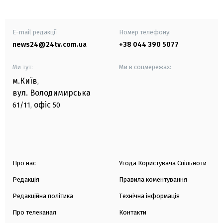
E-mail редакції
Номер телефону:
news24@24tv.com.ua
+38 044 390 5077
Ми тут:
Ми в соцмережах:
м.Київ
,
вул. Володимирська
офіс
61/11,
50
Про нас
Угода Користувача Спільноти
Редакція
Правила коментування
Редакційна політика
Технічна інформація
Про телеканал
Контакти