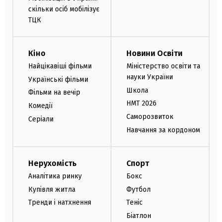
скільки осіб мобілізує
ТЦК
Кіно
Новини Освіти
Найцікавіші фільми
Міністерство освіти та
науки України
Українські фільми
Школа
Фільми на вечір
НМТ 2026
Комедії
Саморозвиток
Серіали
Навчання за кордоном
Нерухомість
Спорт
Аналітика ринку
Бокс
Купівля житла
Футбол
Тренди і натхнення
Теніс
Біатлон