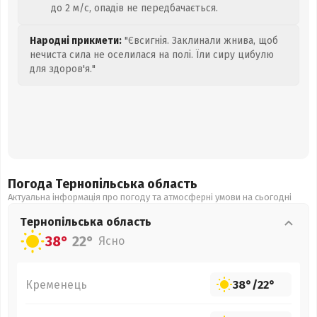
до 2 м/с, опадів не передбачається.
Народні прикмети:
"Євсигнія. Заклинали жнива, щоб
нечиста сила не оселилася на полі. Їли сиру цибулю
для здоров'я."
Погода Тернопільська
область
Актуальна інформація про погоду та атмосферні умови на сьогодні
Тернопільська
область
38°
22°
Ясно
Кременець
38°
/
22°