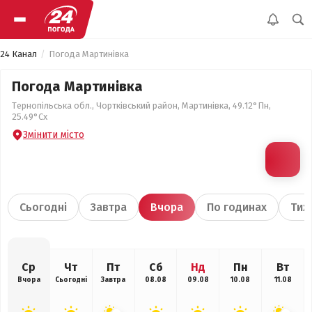
24 Канал
Погода Мартинівка
Погода Мартинівка
Тернопільська обл., Чортківський район, Мартинівка, 49.12°Пн,
25.49°Сх
Змінити місто
Сьогодні
Завтра
Вчора
По годинах
Тиж
Ср
Чт
Пт
Сб
Нд
Пн
Вт
Вчора
Сьогодні
Завтра
08.08
09.08
10.08
11.08