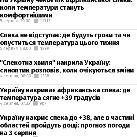
коли температури стануть
комфортнішими
5 серпня,
20:00
11313
Спека не відступає: де будуть грози та чи
опуститься температура цього тижня
5 серпня,
08:00
1299
"Спекотна хвиля" накрила Україну:
синоптик розповів, коли очікуються зміни
4 серпня,
08:00
2338
Україну накриває африканська спека: де
температура сягне +39 градусів
4 серпня,
07:32
907
Україну накриє спека до +38, але в частині
областей пройдуть дощі: прогноз погоди
на 3 серпня