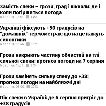
Замість спеки – грози, град і шквали: де і
коли погіршиться погода
6 серпня,
18:53
1456
Українці фіксують +50 градусів на
"домашніх" термометрах: що на це кажуть
синоптики
6 серпня,
16:46
1575
Грози накриють частину областей на тлі
сильної спеки: прогноз погоди на 7 серпня
6 серпня,
15:54
376
Грози замінять сильну спеку до +38:
прогноз погоди на найближчі дні
6 серпня,
08:00
3223
Пік спеки в Україні: де 6 серпня пригріє до
+38 градусів