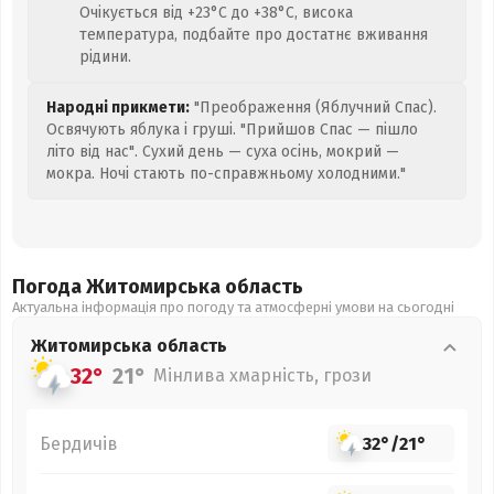
Очікується від +23°C до +38°C, висока
температура, подбайте про достатнє вживання
рідини.
Народні прикмети:
"Преображення (Яблучний Спас).
Освячують яблука і груші. "Прийшов Спас — пішло
літо від нас". Сухий день — суха осінь, мокрий —
мокра. Ночі стають по-справжньому холодними."
Погода Житомирська
область
Актуальна інформація про погоду та атмосферні умови на сьогодні
Житомирська
область
32°
21°
Мінлива хмарність, грози
Бердичів
32°
/
21°