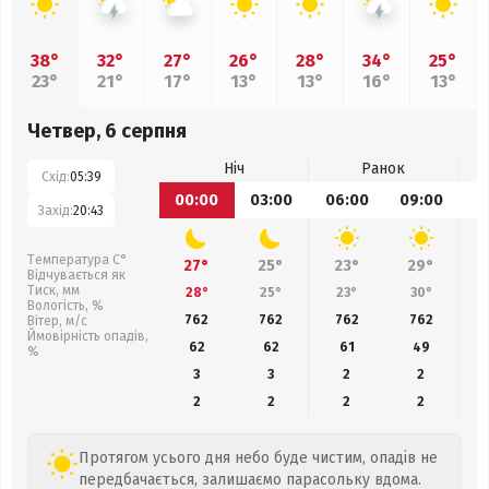
38°
32°
27°
26°
28°
34°
25°
23°
21°
17°
13°
13°
16°
13°
Четвер, 6 серпня
Ніч
Ранок
Схід:
05:39
00:00
03:00
06:00
09:00
1
Захід:
20:43
Температура С°
27°
25°
23°
29°
Відчувається як
Тиск, мм
28°
25°
23°
30°
Вологість, %
762
762
762
762
Вітер, м/с
Ймовірність опадів,
62
62
61
49
%
3
3
2
2
2
2
2
2
Протягом усього дня небо буде чистим, опадів не
передбачається, залишаємо парасольку вдома.