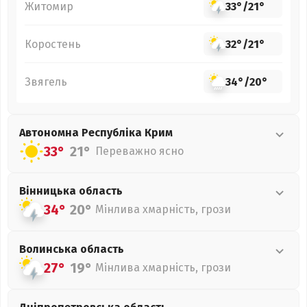
Житомир
33°
/
21°
Коростень
32°
/
21°
Звягель
34°
/
20°
Автономна Республіка Крим
33°
21°
Переважно ясно
Вінницька
область
34°
20°
Мінлива хмарність, грози
Волинська
область
27°
19°
Мінлива хмарність, грози