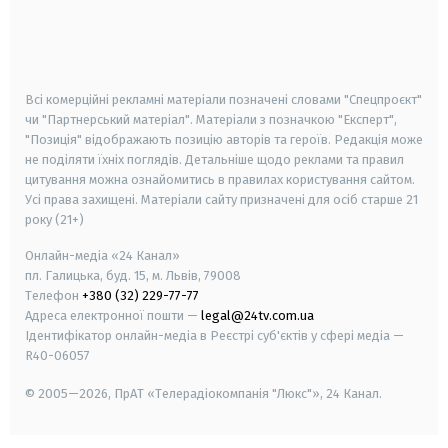
android
apple
smart tv
samsung smart tv
Всі комерційні рекламні матеріали позначені словами "Спецпроєкт"
чи "Партнерський матеріал". Матеріали з позначкою "Експерт",
"Позиція" відображають позицію авторів та героїв. Редакція може
не поділяти їхніх поглядів. Детальніше щодо реклами та правил
цитування можна ознайомитись в правилах користування сайтом.
Усі права захищені.
Матеріали сайту призначені для осіб старше
21
року (21+)
Онлайн-медіа «24 Канал»
пл. Галицька, буд. 15, м. Львів, 79008
Телефон
+380 (32) 229-77-77
Адреса електронної пошти —
legal@24tv.com.ua
Ідентифікатор онлайн-медіа в Реєстрі суб'єктів у сфері медіа —
R40-06057
© 2005—2026,
ПрАТ «Телерадіокомпанія "Люкс"», 24 Канал.