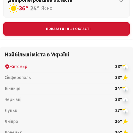
Дніпропетровська
область
36°
24°
Ясно
ПОКАЗАТИ ІНШІ ОБЛАСТІ
Найбільші міста в Україні
Житомир
33°
Сімферополь
33°
Вінниця
34°
Чернівці
33°
Луцьк
27°
Дніпро
36°
Донецьк
36°