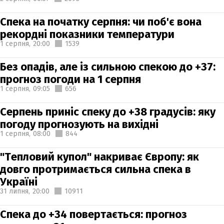
Спека на початку серпня: чи поб'є вона
рекордні показники температури
1 серпня,
20:00
1539
Без опадів, але із сильною спекою до +37:
прогноз погоди на 1 серпня
1 серпня,
09:05
656
Серпень приніс спеку до +38 градусів: яку
погоду прогнозують на вихідні
1 серпня,
08:00
844
"Тепловий купол" накриває Європу: як
довго протримається сильна спека в
Україні
31 липня,
20:00
10911
Спека до +34 повертається: прогноз