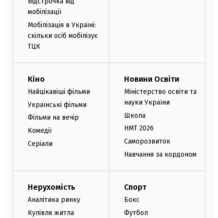
Відстрочка від
мобілізації
Мобілізація в Україні:
скільки осіб мобілізує
ТЦК
Кіно
Новини Освіти
Найцікавіші фільми
Міністерство освіти та
науки України
Українські фільми
Школа
Фільми на вечір
НМТ 2026
Комедії
Саморозвиток
Серіали
Навчання за кордоном
Нерухомість
Спорт
Аналітика ринку
Бокс
Купівля житла
Футбол