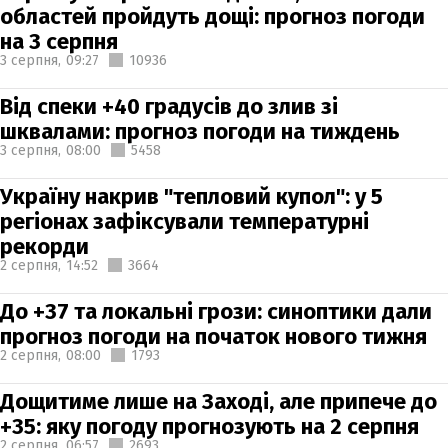
областей пройдуть дощі: прогноз погоди
на 3 серпня
3 серпня,
09:27
10936
Від спеки +40 градусів до злив зі
шквалами: прогноз погоди на тиждень
3 серпня,
08:00
5458
Україну накрив "тепловий купол": у 5
регіонах зафіксували температурні
рекорди
2 серпня,
14:52
3664
До +37 та локальні грози: синоптики дали
прогноз погоди на початок нового тижня
2 серпня,
08:00
1793
Дощитиме лише на Заході, але припече до
+35: яку погоду прогнозують на 2 серпня
2 серпня,
06:57
2693