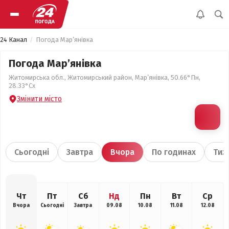
24 Канал
Погода Мар’янівка
Погода Мар’янівка
Житомирська обл., Житомирський район, Мар’янівка, 50.66°Пн,
28.33°Сх
Змінити місто
Сьогодні
Завтра
Вчора
По годинах
Тиж
Чт
Пт
Сб
Нд
Пн
Вт
Ср
Вчора
Сьогодні
Завтра
09.08
10.08
11.08
12.08