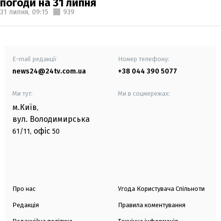
погоди на 31 липня
31 липня,
09:15
939
E-mail редакції
Номер телефону:
news24@24tv.com.ua
+38 044 390 5077
Ми тут:
Ми в соцмережах:
м.Київ
,
вул. Володимирська
офіс
61/11,
50
Про нас
Угода Користувача Спільноти
Редакція
Правила коментування