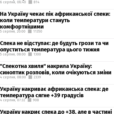
6 серпня,
06:40
814
На Україну чекає пік африканської спеки:
коли температури стануть
комфортнішими
5 серпня,
20:00
11350
Спека не відступає: де будуть грози та чи
опуститься температура цього тижня
5 серпня,
08:00
1300
"Спекотна хвиля" накрила Україну:
синоптик розповів, коли очікуються зміни
4 серпня,
08:00
2339
Україну накриває африканська спека: де
температура сягне +39 градусів
4 серпня,
07:32
908
Україну накриє спека до +38, але в частині