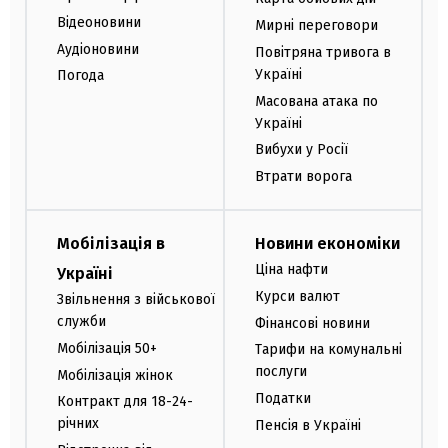
Відеоновини
Мирні переговори
Аудіоновини
Повітряна тривога в
Україні
Погода
Масована атака по
Україні
Вибухи у Росії
Втрати ворога
Мобілізація в
Новини економіки
Ціна нафти
Україні
Курси валют
Звільнення з військової
служби
Фінансові новини
Мобілізація 50+
Тарифи на комунальні
послуги
Мобілізація жінок
Податки
Контракт для 18-24-
річних
Пенсія в Україні