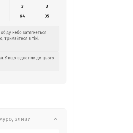
3
3
64
35
 обіду небо затягнеться
, тримайтеся в тіні.
аї. Якщо відлетіли до цього
муро, зливи