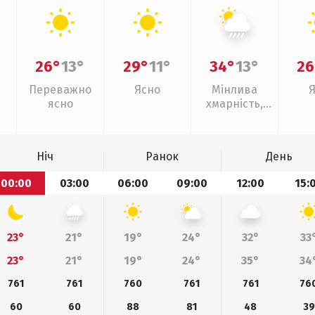
26°
13°
29°
11°
34°
13°
26
Переважно
Ясно
Мінлива
ясно
хмарність,
зливи
Ніч
Ранок
День
00:00
03:00
06:00
09:00
12:00
15:
23°
21°
19°
24°
32°
33
23°
21°
19°
24°
35°
34
761
761
760
761
761
76
60
60
88
81
48
39