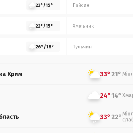
23°
/
15°
Гайсин
22°
/
15°
Хмільник
26°
/
18°
Тульчин
33°
21°
ка Крим
Мін
24°
14°
Хма
Мін
33°
22°
бласть
сла