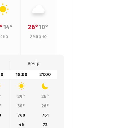
°
14°
26°
10°
Ясно
Хмарно
Вечір
00
18:00
21:00
°
29°
26°
°
30°
26°
0
760
761
46
72