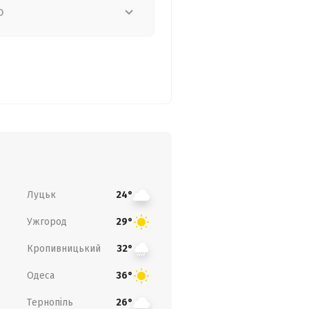
о
Луцьк
24°
Ужгород
29°
Кропивницький
32°
Одеса
36°
Тернопіль
26°