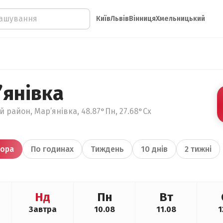
Київ
Львів
Вінниця
Хмельницький
’янівка
 район, Мар’янівка, 48.87°Пн, 27.68°Сх
ора
По годинах
Тиждень
10 днів
2 тижні
Нд
Пн
Вт
Завтра
10.08
11.08
1