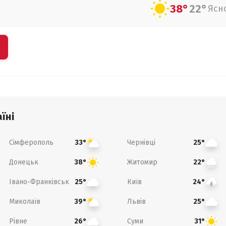
38°
22°
Ясн
їні
Сімферополь
Чернівці
33°
25°
Донецьк
Житомир
38°
22°
Івано-Франківськ
Київ
25°
24°
Миколаїв
Львів
39°
25°
Рівне
Суми
26°
31°