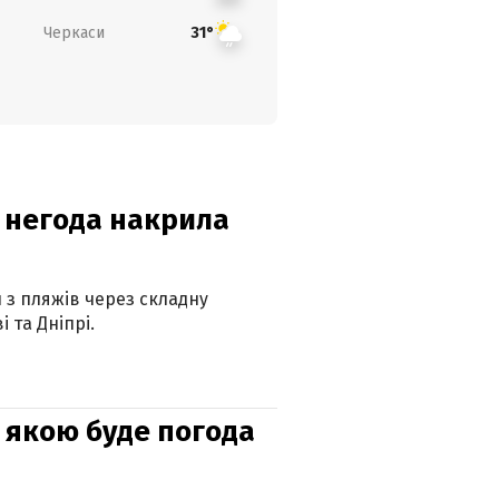
Черкаси
31°
: негода накрила
и з пляжів через складну
 та Дніпрі.
и: якою буде погода