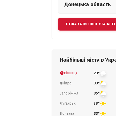
Донецька
область
ПОКАЗАТИ ІНШІ ОБЛАСТІ
Найбільші міста в Укра
Вінниця
23°
Дніпро
33°
Запоріжжя
35°
Луганськ
38°
Полтава
33°