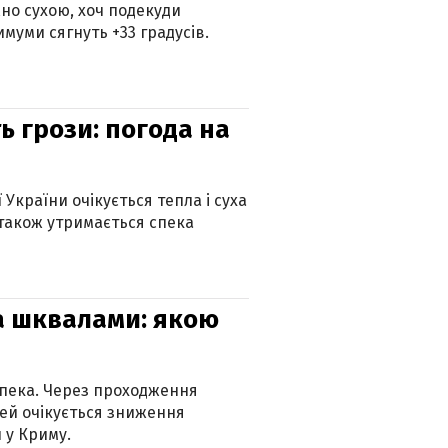
но сухою, хоч подекуди
муми сягнуть +33 градусів.
ь грози: погода на
 України очікується тепла і суха
 також утримається спека
та шквалами: якою
спека. Через проходження
ей очікується зниження
 у Криму.