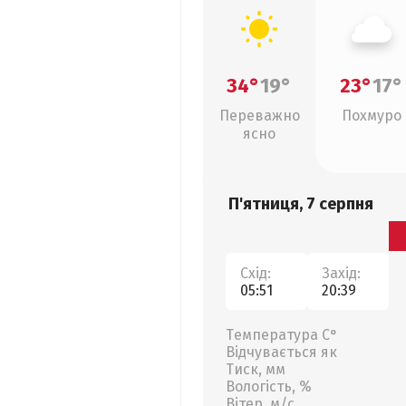
34°
19°
23°
17°
Переважно
Похмуро
ясно
П'ятниця, 7 серпня
Схід:
Захід:
05:51
20:39
Температура С°
Відчувається як
Тиск, мм
Вологість, %
Вітер, м/с