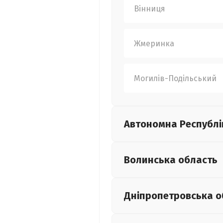
Вінниця
Жмеринка
Могилів-Подільський
Автономна Республі
Волинська
область
Дніпропетровська
о