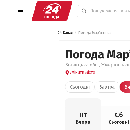
24 Канал
Погода Мар’янівка
Погода Мар
Вінницька обл., Жмеринський
Змінити місто
Сьогодні
Завтра
Вч
Пт
Сб
Вчора
Сьогодні