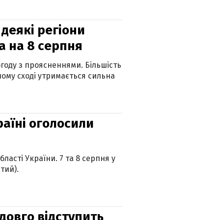
 деякі регіони
а на 8 серпня
огоду з проясненнями. Більшість
ному сході утримається сильна
країні оголосили
ласті України. 7 та 8 серпня у
тий).
адовго відступить