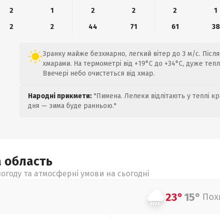
2
1
2
2
2
1
2
2
44
71
61
38
Зранку майже безхмарно, легкий вітер до 3 м/с. Після
хмарами. На термометрі від +19°C до +34°C, дуже тепло
Ввечері небо очистеться від хмар.
Народні прикмети:
"Пимена. Лелеки відлітають у теплі кр
дня — зима буде ранньою."
а
область
огоду та атмосферні умови на сьогодні
23°
15°
Пох