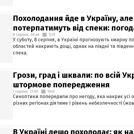
Похолодання йде в Україну, але
потерпатимуть від спеки: погод
8 серпня,
06:46
1319
У суботу, 8 серпня, в Україні прогнозують хмарну п
областей накриють дощі, однак на півдні та півден
спека.
Грози, град і шквали: по всій У
штормове попередження
7 серпня,
21:00
1949
Синоптики попередили про негоду, яка накриє усі об
різних регіонах діятиме І рівень небезпечності (жов
В Україні дещо похолодає: як н