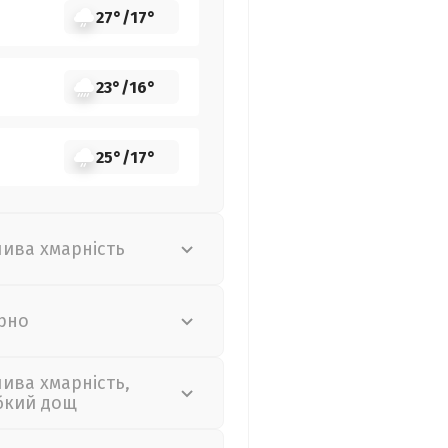
27°
/
17°
23°
/
16°
25°
/
17°
лива хмарність
рно
лива хмарність,
бкий дощ