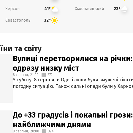
Херсон
Хмельницький
41°
23°
Севастополь
32°
ни та світу
Вулиці перетворилися на річки
одразу низку міст
8 серпня,
21:00
272
У суботу, 8 серпня, в Одесі люди були змушені тікат
погодну ситуацію. Також сильні опади були у Харкові
До +33 градусів і локальні гроз
найближчими днями
8 серпня,
20:00
324