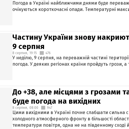
Погода в Україні найближчими днями буде переваж
очікуються короткочасні опади. Температурні макси
Частину України знову накриют
9 серпня
8 серпня,
19:15
476
У неділю, 9 серпня, на переважній частині території
погода. У деяких регіонах країни пройдуть грози, а
До +38, але місцями з грозами 
буде погода на вихідних
8 серпня,
08:00
947
Цими вихідними в Україні почне слабшати сильна 
холодного атмосферного фронту в більшості област
температури повітря, одна не на південному сході й