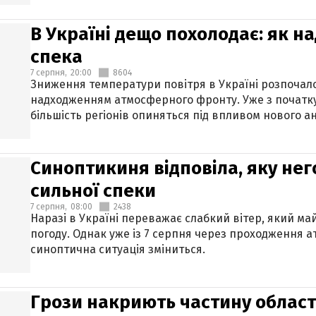
В Україні дещо похолодає: як н
спека
7 серпня,
20:00
8604
Зниження температури повітря в Україні розпочалос
надходженням атмосферного фронту. Уже з початку
більшість регіонів опиняться під впливом нового а
Синоптикиня відповіла, яку нег
сильної спеки
7 серпня,
08:00
2438
Наразі в Україні переважає слабкий вітер, який м
погоду. Однак уже із 7 серпня через проходження 
синоптична ситуація зміниться.
Грози накриють частину областе