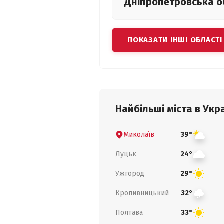
Дніпропетровська
о
ПОКАЗАТИ ІНШІ ОБЛАСТІ
Найбільші міста в Укра
Миколаїв
39°
Луцьк
24°
Ужгород
29°
Кропивницький
32°
Полтава
33°