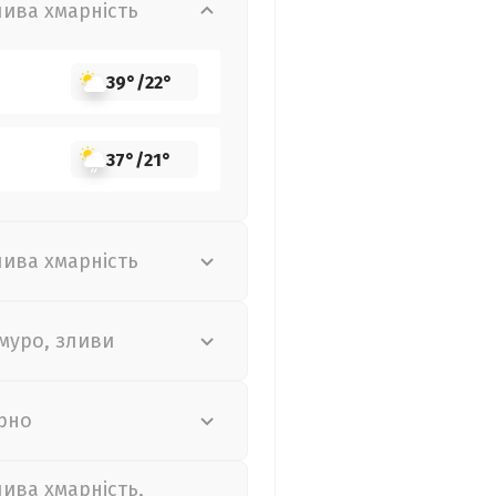
лива хмарність
39°
/
22°
37°
/
21°
лива хмарність
муро, зливи
рно
лива хмарність,