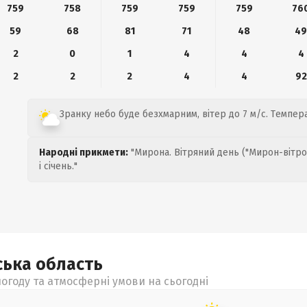
759
758
759
759
759
76
59
68
81
71
48
4
2
0
1
4
4
4
2
2
2
4
4
92
Зранку небо буде безхмарним, вітер до 7 м/с. Темпера
Народні прикмети:
"Мирона. Вітряний день ("Мирон-вітро
і січень."
ська
область
огоду та атмосферні умови на сьогодні