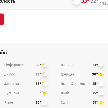
33°
22°
бласть
сла
їні
Сімферополь
Вінниця
33°
23°
Дніпро
Донецьк
33°
38°
Запоріжжя
Івано-Франківськ
35°
25°
Луганськ
Львів
38°
25°
Рівне
Суми
26°
31°