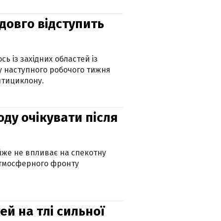
адовго відступить
ь із західних областей із
 наступного робочого тижня
нтициклону.
оду очікувати після
айже не впливає на спекотну
атмосферного фронту
й на тлі сильної