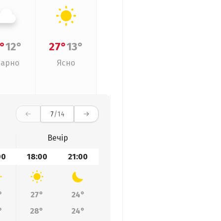
°
12°
27°
13°
арно
Ясно
7
/14
Вечір
00
18:00
21:00
°
27°
24°
°
28°
24°