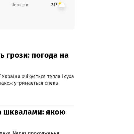
Черкаси
31°
ь грози: погода на
 України очікується тепла і суха
 також утримається спека
та шквалами: якою
спека. Через проходження