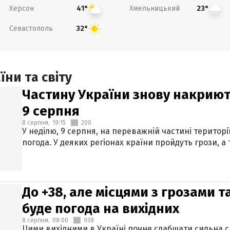
Херсон
Хмельницький
41°
23°
Севастополь
32°
ни та світу
Частину України знову накриют
9 серпня
8 серпня,
19:15
200
У неділю, 9 серпня, на переважній частині території
погода. У деяких регіонах країни пройдуть грози, а
До +38, але місцями з грозами 
буде погода на вихідних
8 серпня,
08:00
938
Цими вихідними в Україні почне слабшати сильна 