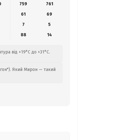
0
759
761
9
61
69
7
5
88
14
тура від +19°C до +31°C.
гон"). Який Мирон — такий