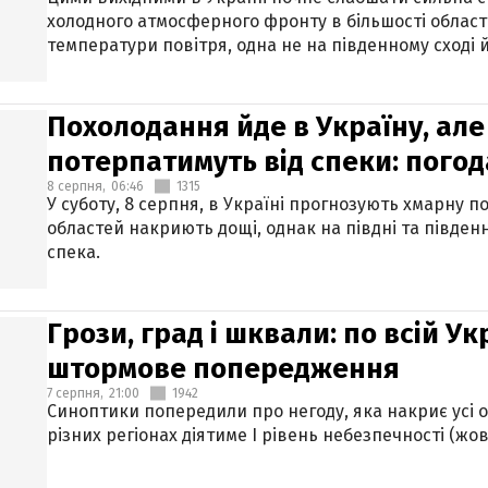
холодного атмосферного фронту в більшості област
температури повітря, одна не на південному сході й
Похолодання йде в Україну, але
потерпатимуть від спеки: погод
8 серпня,
06:46
1315
У суботу, 8 серпня, в Україні прогнозують хмарну п
областей накриють дощі, однак на півдні та півден
спека.
Грози, град і шквали: по всій У
штормове попередження
7 серпня,
21:00
1942
Синоптики попередили про негоду, яка накриє усі об
різних регіонах діятиме І рівень небезпечності (жов