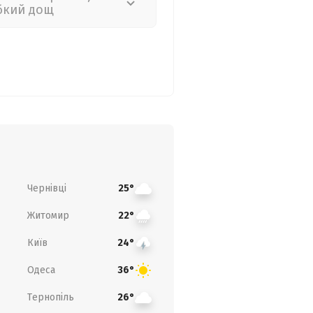
бкий дощ
Чернівці
25°
Житомир
22°
Київ
24°
Одеса
36°
Тернопіль
26°