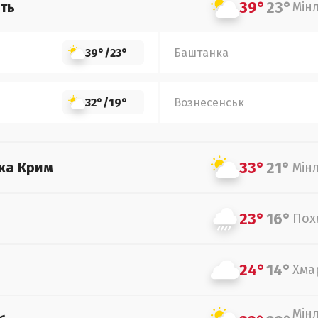
39°
23°
ть
Мін
39°
/
23°
Баштанка
32°
/
19°
Вознесенськ
33°
21°
ка Крим
Мін
23°
16°
Пох
24°
14°
Хма
Мін