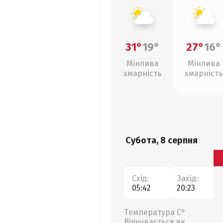
31°
19°
27°
16°
Мінлива
Мінлива
хмарність
хмарність
Субота, 8 серпня
Схід:
Захід:
05:42
20:23
Температура С°
Відчувається як