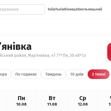
Київ
Львів
Вінниця
Хмельницький
’янівка
ський район, Мар’янівка, 47.77°Пн, 30.48°Сх
ора
По годинах
Тиждень
10 днів
2 тижні
Пн
Вт
Ср
10.08
11.08
12.08
1