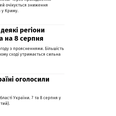
ей очікується зниження
 у Криму.
 деякі регіони
а на 8 серпня
огоду з проясненнями. Більшість
ному сході утримається сильна
країні оголосили
ласті України. 7 та 8 серпня у
тий).