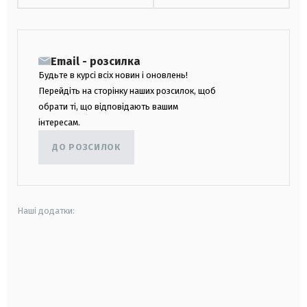
Email - розсилка
Будьте в курсі всіх новин і оновлень!
Перейдіть на сторінку наших розсилок, щоб
обрати ті, що відповідають вашим
інтересам.
ДО РОЗСИЛОК
Наші додатки:
android
apple
smart tv
samsung smart tv