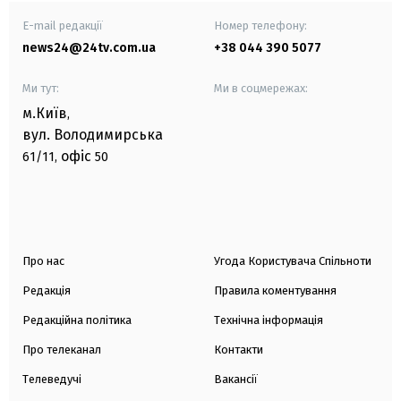
E-mail редакції
Номер телефону:
news24@24tv.com.ua
+38 044 390 5077
Ми тут:
Ми в соцмережах:
м.Київ
,
вул. Володимирська
офіс
61/11,
50
Про нас
Угода Користувача Спільноти
Редакція
Правила коментування
Редакційна політика
Технічна інформація
Про телеканал
Контакти
Телеведучі
Вакансії