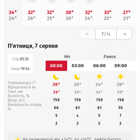
34°
32°
32°
30°
32°
33°
27°
24°
26°
25°
26°
24°
25°
21°
7
/14
П'ятниця, 7 серпня
Ніч
Ранок
Схід:
05:25
00:00
03:00
06:00
09:00
1
Захід:
19:54
Температура С°
26°
26°
24°
28°
Відчувається як
Тиск, мм
26°
26°
24°
29°
Вологість, %
759
759
759
758
Вітер, м/с
Ймовірність опадів,
66
61
61
55
%
5
4
5
7
2
2
2
2
На термометрі від +24°C до +34°C, пийте багато