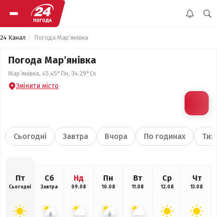
24 Канал
Погода Мар’янівка
Погода Мар’янівка
Мар’янівка, 45.45°Пн, 34.29°Сх
Змінити місто
Сьогодні
Завтра
Вчора
По годинах
Тиж
Пт
Сб
Нд
Пн
Вт
Ср
Чт
Сьогодні
Завтра
09.08
10.08
11.08
12.08
13.08