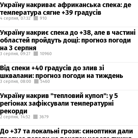
Україну накриває африканська спека: де
температура сягне +39 градусів
4 серпня,
07:32
910
Україну накриє спека до +38, але в частині
областей пройдуть дощі: прогноз погоди
на 3 серпня
3 серпня,
09:27
10960
Від спеки +40 градусів до злив зі
шквалами: прогноз погоди на тиждень
3 серпня,
08:00
5460
Україну накрив "тепловий купол": у 5
регіонах зафіксували температурні
рекорди
2 серпня,
14:52
3679
До +37 та локальні грози: синоптики дали