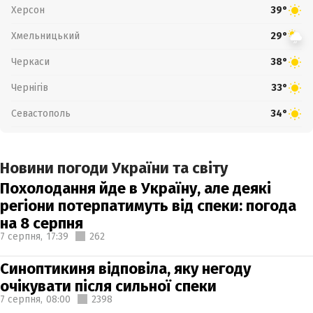
Херсон
39°
Хмельницький
29°
Черкаси
38°
Чернігів
33°
Севастополь
34°
Новини погоди України та світу
Похолодання йде в Україну, але деякі
регіони потерпатимуть від спеки: погода
на 8 серпня
7 серпня,
17:39
262
Синоптикиня відповіла, яку негоду
очікувати після сильної спеки
7 серпня,
08:00
2398