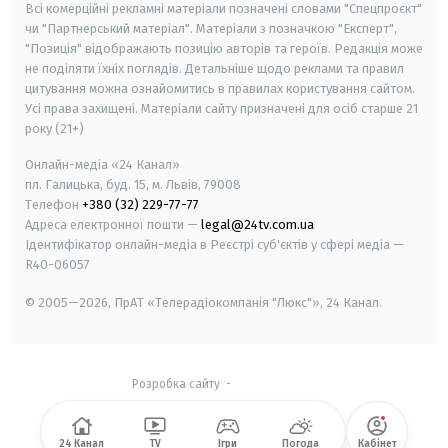
Всі комерційні рекламні матеріали позначені словами "Спецпроєкт"
чи "Партнерський матеріал". Матеріали з позначкою "Експерт",
"Позиція" відображають позицію авторів та героїв. Редакція може
не поділяти їхніх поглядів. Детальніше щодо реклами та правил
цитування можна ознайомитись в правилах користування сайтом.
Усі права захищені.
Матеріали сайту призначені для осіб старше
21
року (21+)
Онлайн-медіа «24 Канал»
пл. Галицька, буд. 15, м. Львів, 79008
Телефон
+380 (32) 229-77-77
Адреса електронної пошти —
legal@24tv.com.ua
Ідентифікатор онлайн-медіа в Реєстрі суб'єктів у сфері медіа —
R40-06057
© 2005—2026,
ПрАТ «Телерадіокомпанія "Люкс"», 24 Канал.
Розробка сайту
-
24 Канал
TV
Ігри
Погода
Кабінет