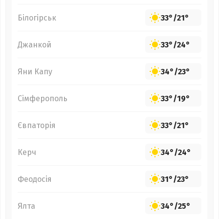
Білогірськ
33°
/
21°
Джанкой
33°
/
24°
Яни Капу
34°
/
23°
Сімферополь
33°
/
19°
Євпаторія
33°
/
21°
Керч
34°
/
24°
Феодосія
31°
/
23°
Ялта
34°
/
25°