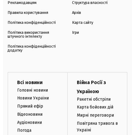
Рекламодавцям
Структура власності
Правила користування
Архів
Політика конфіденційності
Карта сайту
Політика використання
Ігри
штучного інтелекту
Політика конфіденційності
додатку
Всі новини
Війна Росії з
Головні новини
Україною
Новини України
Ракетні обстріли
Прямий ефір
Карта бойових дій
Відеоновини
Мирні переговори
Аудіоновини
Повітряна тривога в
Україні
Погода