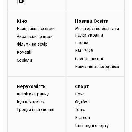
ТЦК
Кіно
Новини Освіти
Найцікавіші фільми
Міністерство освіти та
науки України
Українські фільми
Школа
Фільми на вечір
НМТ 2026
Комедії
Саморозвиток
Серіали
Навчання за кордоном
Нерухомість
Спорт
Аналітика ринку
Бокс
Купівля житла
Футбол
Тренди і натхнення
Теніс
Біатлон
Інші види спорту