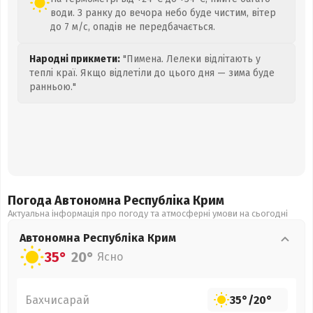
води. З ранку до вечора небо буде чистим, вітер
до 7 м/с, опадів не передбачається.
Народні прикмети:
"Пимена. Лелеки відлітають у
теплі краї. Якщо відлетіли до цього дня — зима буде
ранньою."
Погода Автономна Республіка Крим
Актуальна інформація про погоду та атмосферні умови на сьогодні
Автономна Республіка Крим
35°
20°
Ясно
Бахчисарай
35°
/
20°