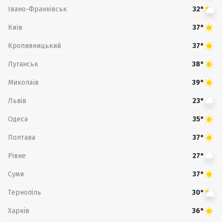
Івано-Франківськ
32°
Київ
37°
Кропивницький
37°
Луганськ
38°
Миколаїв
39°
Львів
23°
Одеса
35°
Полтава
37°
Рівне
27°
Суми
37°
Тернопіль
30°
Харків
36°