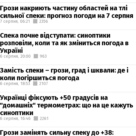
Грози накриють частину областей на тлі
сильної спеки: прогноз погоди на 7 серпня
7 серпня,
06:21
2356
Спека почне відступати: синоптики
розповіли, коли та як зміниться погода в
Україні
6 серпня,
20:00
963
Замість спеки – грози, град і шквали: де і
коли погіршиться погода
6 серпня,
18:53
2107
Українці фіксують +50 градусів на
"домашніх" термометрах: що на це кажуть
синоптики
6 серпня,
16:46
2261
Грози замінять сильну спеку до +38: