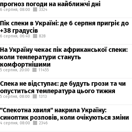
прогноз погоди на найближчі дні
6 серпня,
08:00
3324
Пік спеки в Україні: де 6 серпня пригріє до
+38 градусів
6 серпня,
06:40
828
На Україну чекає пік африканської спеки:
коли температури стануть
комфортнішими
5 серпня,
20:00
11455
Спека не відступає: де будуть грози та чи
опуститься температура цього тижня
5 серпня,
08:00
1313
"Спекотна хвиля" накрила Україну:
синоптик розповів, коли очікуються зміни
4 серпня,
08:00
2346