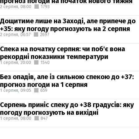
прогноз погоди на початок нового тижня
2 серпня,
08:00
1793
Дощитиме лише на Заході, але припече до
+35: яку погоду прогнозують на 2 серпня
2 серпня,
06:57
2697
Спека на початку серпня: чи поб'є вона
рекордні показники температури
1 серпня,
20:00
1540
Без опадів, але із сильною спекою до +37:
прогноз погоди на 1 серпня
1 серпня,
09:05
659
Серпень приніс спеку до +38 градусів: яку
погоду прогнозують на вихідні
1 серпня,
08:00
847