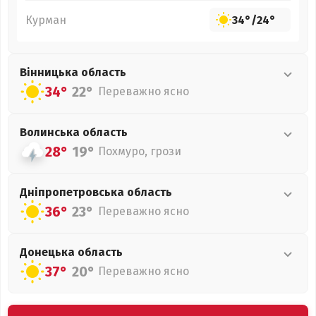
Курман
34°
/
24°
Вінницька
область
34°
22°
Переважно ясно
Волинська
область
28°
19°
Похмуро, грози
Дніпропетровська
область
36°
23°
Переважно ясно
Донецька
область
37°
20°
Переважно ясно