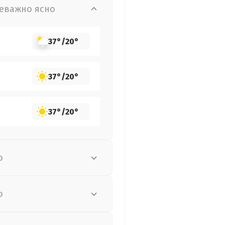
еважно ясно
37°
/
20°
37°
/
20°
37°
/
20°
о
о