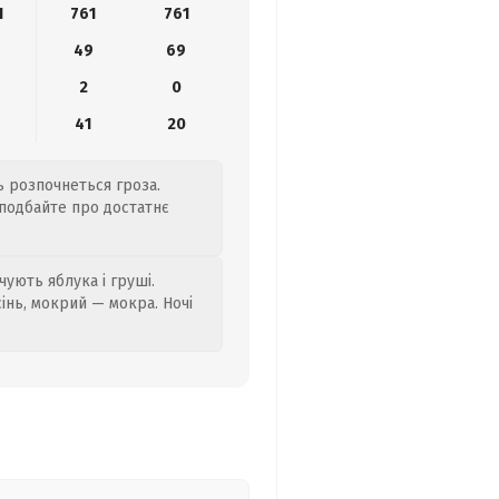
1
761
761
0
49
69
2
0
41
20
ь розпочнеться гроза.
 подбайте про достатнє
ують яблука і груші.
сінь, мокрий — мокра. Ночі