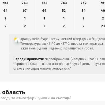
763
763
763
763
762
76
64
67
69
52
34
4
2
1
1
1
2
2
2
2
2
2
2
23
Зранку небо буде чистим, легкий вітер до 2 м/с. Вден
Температура від +21°C до +37°C, висока температура,
вживання рідини. Надвечір припиняться грози.
Народні прикмети:
"Преображення (Яблучний Спас). Освяч
"Прийшов Спас — пішло літо від нас". Сухий день — суха о
стають по-справжньому холодними."
а
область
огоду та атмосферні умови на сьогодні