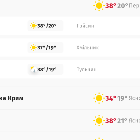
38°
20°
Пер
38°
/
20°
Гайсин
37°
/
19°
Хмільник
38°
/
19°
Тульчин
34°
19°
ка Крим
Ясн
38°
21°
Ясн