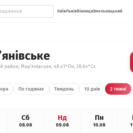
Київ
Львів
Вінниця
Хмельницький
’янівське
й район, Мар’янівське, 48.41°Пн, 28.64°Сх
ора
По годинах
Тиждень
10 днів
2 тижні
Сб
Нд
Пн
08.08
09.08
10.08
1