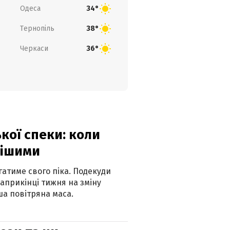
Одеса
34°
Тернопіль
38°
Черкаси
36°
кої спеки: коли
нішими
атиме свого піка. Подекуди
наприкінці тижня на зміну
а повітряна маса.