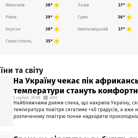
Миколаїв
Львів
38°
37°
Рівне
Суми
39°
36°
Херсон
Хмельницький
38°
37°
Севастополь
35°
ни та світу
На Україну чекає пік африкансь
температури стануть комфорт
5 серпня,
20:00
4003
Найближчими днями спека, що накрила Україну, сяг
температура повітря сягатиме +40 градусів, а вже 
розпеченому повітрю почне надходити прохолодніш