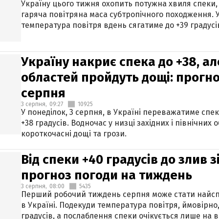
Україну цього тижня охопить потужна хвиля спеки,
гаряча повітряна маса субтропічного походження. У
температура повітря вдень сягатиме до +39 градусі
Україну накриє спека до +38, ал
областей пройдуть дощі: прогно
серпня
3 серпня,
09:27
10925
У понеділок, 3 серпня, в Україні переважатиме спе
+38 градусів. Водночас у низці західних і північних
короткочасні дощі та грози.
Від спеки +40 градусів до злив 
прогноз погоди на тиждень
3 серпня,
08:00
5435
Перший робочий тиждень серпня може стати найсп
в Україні. Подекуди температура повітря, ймовірно,
градусів, а послаблення спеки очікується лише на в