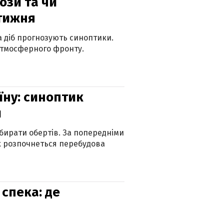
рози та чи
 тижня
ка діб прогнозують синоптики.
атмосферного фронту.
їну: синоптик
и
бирати обертів. За попередніми
х розпочнеться перебудова
спека: де