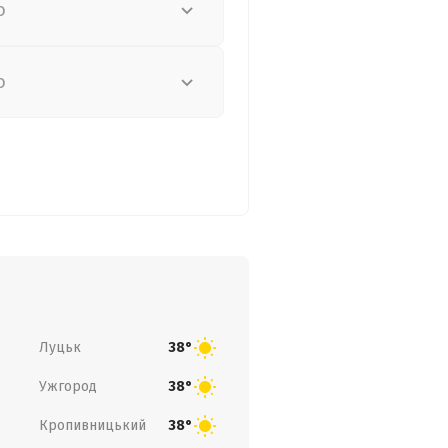
о
о
Луцьк
38°
Ужгород
38°
Кропивницький
38°