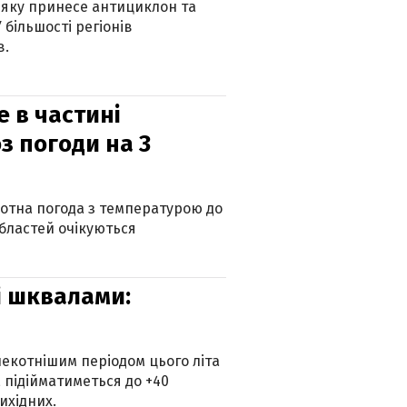
 яку принесе антициклон та
 більшості регіонів
в.
е в частині
з погоди на 3
котна погода з температурою до
 областей очікуються
зі шквалами:
екотнішим періодом цього літа
 підійматиметься до +40
ихідних.