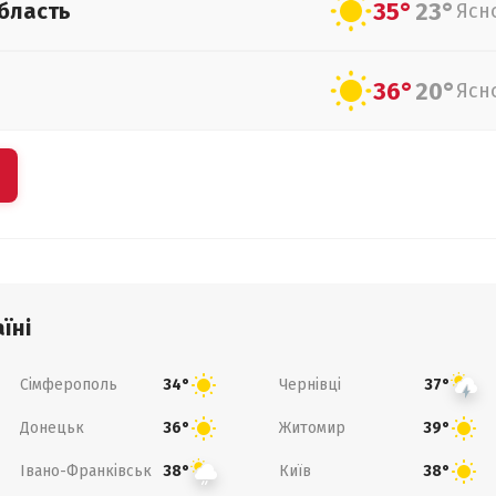
35°
23°
бласть
Ясн
36°
20°
Ясн
їні
Сімферополь
Чернівці
34°
37°
Донецьк
Житомир
36°
39°
Івано-Франківськ
Київ
38°
38°