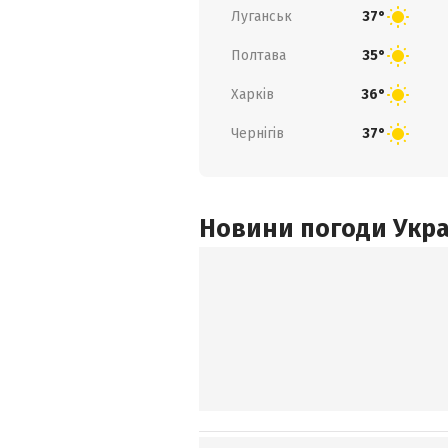
Луганськ
37°
Полтава
35°
Харків
36°
Чернігів
37°
Новини погоди Украї