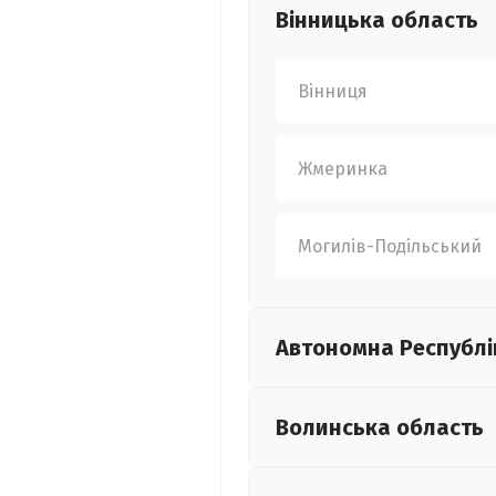
Вінницька
область
Вінниця
Жмеринка
Могилів-Подільський
Автономна Республі
Волинська
область