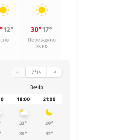
°
12°
30°
17°
Ясно
Переважно
ясно
7
/14
Вечір
00
18:00
21:00
°
32°
29°
°
35°
32°