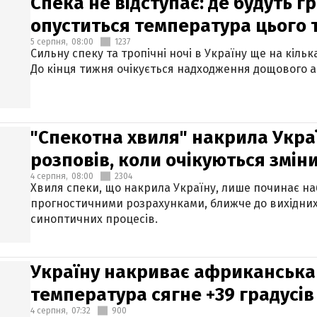
Спека не відступає: де будуть г
опуститься температура цього
5 серпня,
08:00
1237
Сильну спеку та тропічні ночі в Україну ще на кіль
До кінця тижня очікується надходження дощового 
"Спекотна хвиля" накрила Укра
розповів, коли очікуються змін
4 серпня,
08:00
2304
Хвиля спеки, що накрила Україну, лише починає на
прогностичними розрахунками, ближче до вихідни
синоптичних процесів.
Україну накриває африканська 
температура сягне +39 градусів
4 серпня,
07:32
900