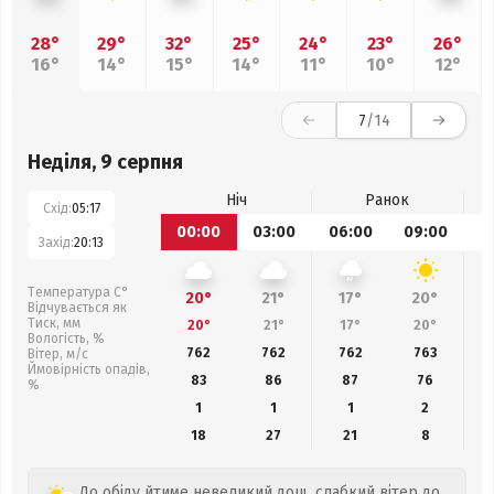
28°
29°
32°
25°
24°
23°
26°
16°
14°
15°
14°
11°
10°
12°
7
/14
Неділя, 9 серпня
Ніч
Ранок
Схід:
05:17
00:00
03:00
06:00
09:00
1
Захід:
20:13
Температура С°
20°
21°
17°
20°
Відчувається як
Тиск, мм
20°
21°
17°
20°
Вологість, %
762
762
762
763
Вітер, м/с
Ймовірність опадів,
83
86
87
76
%
1
1
1
2
18
27
21
8
До обіду йтиме невеликий дощ, слабкий вітер до