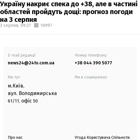
Україну накриє спека до +38, але в частині
областей пройдуть дощі: прогноз погоди
на 3 серпня
3 серпня,
09:27
10997
E-mail редакції
Номер телефону:
news24@24tv.com.ua
+38 044 390 5077
Ми тут:
Ми в соцмережах:
м.Київ
,
вул. Володимирська
офіс
61/11,
50
Про нас
Угода Користувача Спільноти