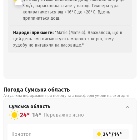
3 м/с, парасолька стане у нагоді. Температура
коливатиметься від +16°C до +28°C. Вдень
припиниться дощ.
Народні прикмети:
"Матія (Матвія). Вважалося, що в
цей день змії висмоктують молоко з корів, тому
худобу не виганяли на пасовище."
Погода Сумська
область
Актуальна інформація про погоду та атмосферні умови на сьогодні
Сумська
область
24°
14°
Переважно ясно
Конотоп
24°
/
14°