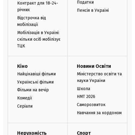
Податки
Контракт для 18-24-
річних
Пенсія в Україні
Відстрочка від
мобілізації
Мобілізація в Україні:
скільки осіб мобілізує
ТЦК
Кіно
Новини Освіти
Найцікавіші фільми
Міністерство освіти та
науки України
Українські фільми
Школа
Фільми на вечір
НМТ 2026
Комедії
Саморозвиток
Серіали
Навчання за кордоном
Нерухомість
Спорт