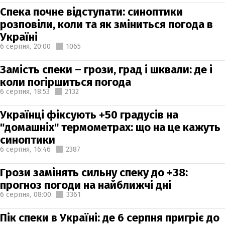
Спека почне відступати: синоптики
розповіли, коли та як зміниться погода в
Україні
6 серпня,
20:00
1065
Замість спеки – грози, град і шквали: де і
коли погіршиться погода
6 серпня,
18:53
2132
Українці фіксують +50 градусів на
"домашніх" термометрах: що на це кажуть
синоптики
6 серпня,
16:46
2387
Грози замінять сильну спеку до +38:
прогноз погоди на найближчі дні
6 серпня,
08:00
3361
Пік спеки в Україні: де 6 серпня пригріє до