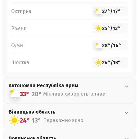
Охтирка
27°
/
17°
Ромни
25°
/
13°
Суми
28°
/
16°
Шостка
24°
/
13°
Автономна Республіка Крим
33°
20°
Мінлива хмарність, зливи
Вінницька
область
24°
13°
Переважно ясно
Волинська
область