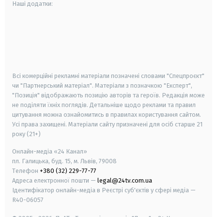
Наші додатки:
android
apple
smart tv
samsung smart tv
Всі комерційні рекламні матеріали позначені словами "Спецпроєкт"
чи "Партнерський матеріал". Матеріали з позначкою "Експерт",
"Позиція" відображають позицію авторів та героїв. Редакція може
не поділяти їхніх поглядів. Детальніше щодо реклами та правил
цитування можна ознайомитись в правилах користування сайтом.
Усі права захищені.
Матеріали сайту призначені для осіб старше
21
року (21+)
Онлайн-медіа «24 Канал»
пл. Галицька, буд. 15, м. Львів, 79008
Телефон
+380 (32) 229-77-77
Адреса електронної пошти —
legal@24tv.com.ua
Ідентифікатор онлайн-медіа в Реєстрі суб'єктів у сфері медіа —
R40-06057