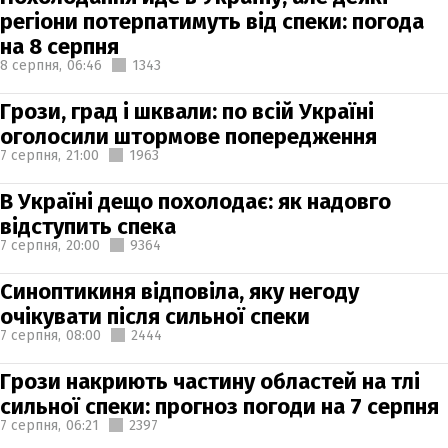
регіони потерпатимуть від спеки: погода
на 8 серпня
8 серпня,
06:46
1343
Грози, град і шквали: по всій Україні
оголосили штормове попередження
7 серпня,
21:00
1963
В Україні дещо похолодає: як надовго
відступить спека
7 серпня,
20:00
9364
Синоптикиня відповіла, яку негоду
очікувати після сильної спеки
7 серпня,
08:00
2444
Грози накриють частину областей на тлі
сильної спеки: прогноз погоди на 7 серпня
7 серпня,
06:21
2397