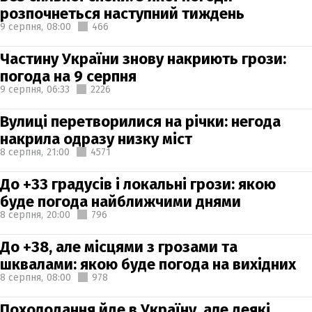
розпочнеться наступний тиждень
9 серпня,
08:00
466
Частину України знову накриють грози:
погода на 9 серпня
9 серпня,
06:33
2226
Вулиці перетворилися на річки: негода
накрила одразу низку міст
8 серпня,
21:00
4571
До +33 градусів і локальні грози: якою
буде погода найближчими днями
8 серпня,
20:00
796
До +38, але місцями з грозами та
шквалами: якою буде погода на вихідних
8 серпня,
08:00
978
Похолодання йде в Україну, але деякі