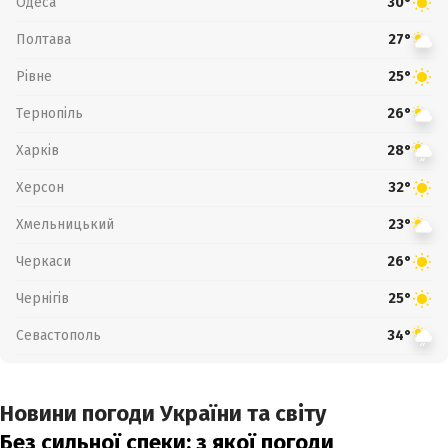
Одеса
30°
Полтава
27°
Рівне
25°
Тернопіль
26°
Харків
28°
Херсон
32°
Хмельницький
23°
Черкаси
26°
Чернігів
25°
Севастополь
34°
Новини погоди України та світу
Без сильної спеки: з якої погоди