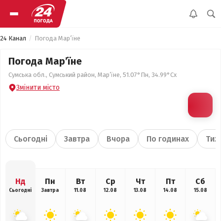
24 Канал
Погода Мар’їне
Погода Мар’їне
Сумська обл., Сумський район, Мар’їне, 51.07°Пн, 34.99°Сх
Змінити місто
Сьогодні
Завтра
Вчора
По годинах
Тиж
Нд
Пн
Вт
Ср
Чт
Пт
Сб
Сьогодні
Завтра
11.08
12.08
13.08
14.08
15.08