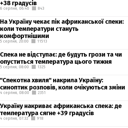
+38 градусів
6 серпня,
06:40
843
На Україну чекає пік африканської спеки:
коли температури стануть
комфортнішими
5 серпня,
20:00
11513
Спека не відступає: де будуть грози та чи
опуститься температура цього тижня
5 серпня,
08:00
1325
"Спекотна хвиля" накрила Україну:
синоптик розповів, коли очікуються зміни
4 серпня,
08:00
2351
Україну накриває африканська спека: де
температура сягне +39 градусів
4 серпня,
07:32
918