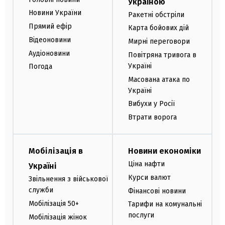
Україною
Новини України
Ракетні обстріли
Прямий ефір
Карта бойових дій
Відеоновини
Мирні переговори
Аудіоновини
Повітряна тривога в
Україні
Погода
Масована атака по
Україні
Вибухи у Росії
Втрати ворога
Мобілізація в
Новини економіки
Ціна нафти
Україні
Курси валют
Звільнення з військової
служби
Фінансові новини
Мобілізація 50+
Тарифи на комунальні
послуги
Мобілізація жінок