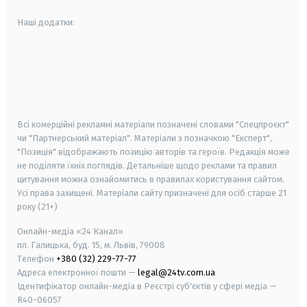
Наші додатки:
android
apple
smart tv
samsung smart tv
Всі комерційні рекламні матеріали позначені словами "Спецпроєкт"
чи "Партнерський матеріал". Матеріали з позначкою "Експерт",
"Позиція" відображають позицію авторів та героїв. Редакція може
не поділяти їхніх поглядів. Детальніше щодо реклами та правил
цитування можна ознайомитись в правилах користування сайтом.
Усі права захищені.
Матеріали сайту призначені для осіб старше
21
року (21+)
Онлайн-медіа «24 Канал»
пл. Галицька, буд. 15, м. Львів, 79008
Телефон
+380 (32) 229-77-77
Адреса електронної пошти —
legal@24tv.com.ua
Ідентифікатор онлайн-медіа в Реєстрі суб'єктів у сфері медіа —
R40-06057