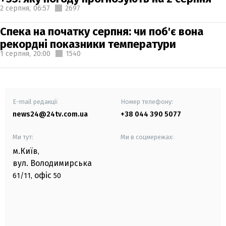
2 серпня,
06:57
2697
Спека на початку серпня: чи поб'є вона
рекордні показники температури
1 серпня,
20:00
1540
E-mail редакції
Номер телефону:
news24@24tv.com.ua
+38 044 390 5077
Ми тут:
Ми в соцмережах:
м.Київ
,
вул. Володимирська
офіс
61/11,
50