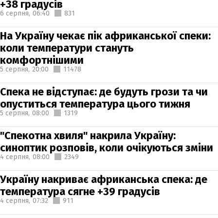
+38 градусів
6 серпня,
06:40
831
На Україну чекає пік африканської спеки:
коли температури стануть
комфортнішими
5 серпня,
20:00
11478
Спека не відступає: де будуть грози та чи
опуститься температура цього тижня
5 серпня,
08:00
1319
"Спекотна хвиля" накрила Україну:
синоптик розповів, коли очікуються зміни
4 серпня,
08:00
2349
Україну накриває африканська спека: де
температура сягне +39 градусів
4 серпня,
07:32
911