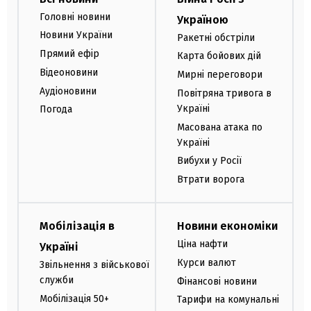
Головні новини
Україною
Новини України
Ракетні обстріли
Прямий ефір
Карта бойових дій
Відеоновини
Мирні переговори
Аудіоновини
Повітряна тривога в
Україні
Погода
Масована атака по
Україні
Вибухи у Росії
Втрати ворога
Мобілізація в
Новини економіки
Ціна нафти
Україні
Курси валют
Звільнення з військової
служби
Фінансові новини
Мобілізація 50+
Тарифи на комунальні