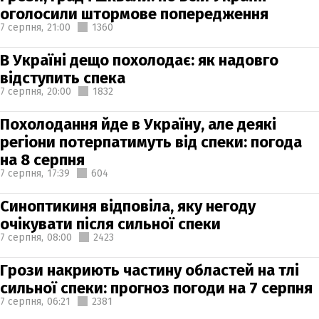
оголосили штормове попередження
7 серпня,
21:00
1360
В Україні дещо похолодає: як надовго
відступить спека
7 серпня,
20:00
1832
Похолодання йде в Україну, але деякі
регіони потерпатимуть від спеки: погода
на 8 серпня
7 серпня,
17:39
604
Синоптикиня відповіла, яку негоду
очікувати після сильної спеки
7 серпня,
08:00
2423
Грози накриють частину областей на тлі
сильної спеки: прогноз погоди на 7 серпня
7 серпня,
06:21
2381