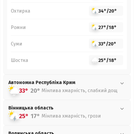
Охтирка
34°
/
20°
Ромни
27°
/
18°
Суми
33°
/
20°
Шостка
25°
/
18°
Автономна Республіка Крим
33°
20°
Мінлива хмарність, слабкий дощ
Вінницька
область
25°
17°
Мінлива хмарність, грози
Волинська
область