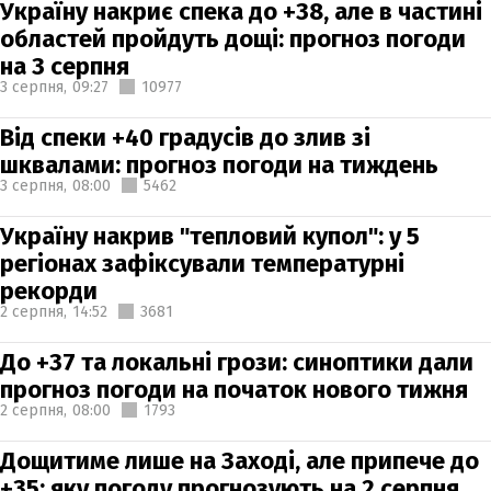
Україну накриє спека до +38, але в частині
областей пройдуть дощі: прогноз погоди
на 3 серпня
3 серпня,
09:27
10977
Від спеки +40 градусів до злив зі
шквалами: прогноз погоди на тиждень
3 серпня,
08:00
5462
Україну накрив "тепловий купол": у 5
регіонах зафіксували температурні
рекорди
2 серпня,
14:52
3681
До +37 та локальні грози: синоптики дали
прогноз погоди на початок нового тижня
2 серпня,
08:00
1793
Дощитиме лише на Заході, але припече до
+35: яку погоду прогнозують на 2 серпня