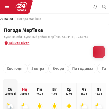
24 Канал
Погода Мар’ївка
Погода Мар’ївка
Сумська обл., Сумський район, Мар’ївка, 51.01°Пн, 34.64°Сх
Змінити місто
Сьогодні
Завтра
Вчора
По годинах
Тиж
Сб
Нд
Пн
Вт
Ср
Чт
Пт
Сьогодні
Завтра
10.08
11.08
12.08
13.08
14.08