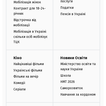
послуги
Мобілізація жінок
Податки
Контракт для 18-24-
річних
Пенсія в Україні
Відстрочка від
мобілізації
Мобілізація в Україні:
скільки осіб мобілізує
ТЦК
Кіно
Новини Освіти
Найцікавіші фільми
Міністерство освіти та
науки України
Українські фільми
Школа
Фільми на вечір
НМТ 2026
Комедії
Саморозвиток
Серіали
Навчання за кордоном