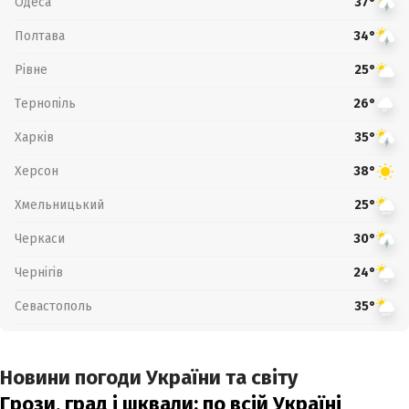
Одеса
37°
Полтава
34°
Рівне
25°
Тернопіль
26°
Харків
35°
Херсон
38°
Хмельницький
25°
Черкаси
30°
Чернігів
24°
Севастополь
35°
Новини погоди України та світу
Грози, град і шквали: по всій Україні