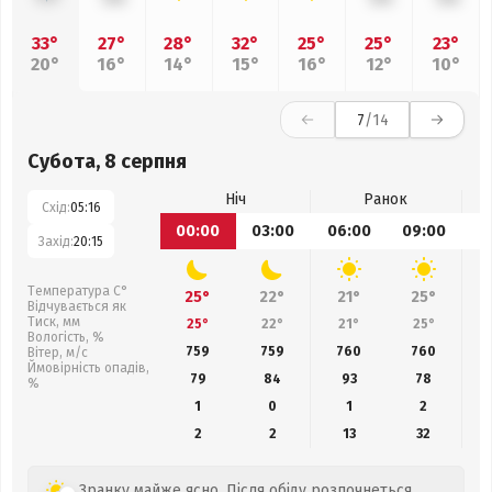
33°
27°
28°
32°
25°
25°
23°
20°
16°
14°
15°
16°
12°
10°
7
/14
Субота, 8 серпня
Ніч
Ранок
Схід:
05:16
00:00
03:00
06:00
09:00
1
Захід:
20:15
Температура С°
25°
22°
21°
25°
Відчувається як
Тиск, мм
25°
22°
21°
25°
Вологість, %
759
759
760
760
Вітер, м/с
Ймовірність опадів,
79
84
93
78
%
1
0
1
2
2
2
13
32
Зранку майже ясно. Після обіду розпочнеться