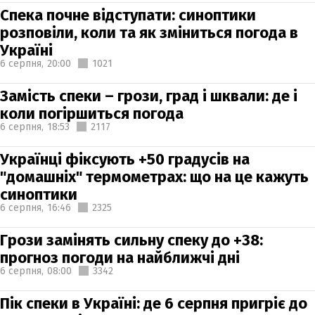
Спека почне відступати: синоптики
розповіли, коли та як зміниться погода в
Україні
6 серпня,
20:00
1021
Замість спеки – грози, град і шквали: де і
коли погіршиться погода
6 серпня,
18:53
2117
Українці фіксують +50 градусів на
"домашніх" термометрах: що на це кажуть
синоптики
6 серпня,
16:46
2325
Грози замінять сильну спеку до +38:
прогноз погоди на найближчі дні
6 серпня,
08:00
3342
Пік спеки в Україні: де 6 серпня пригріє до