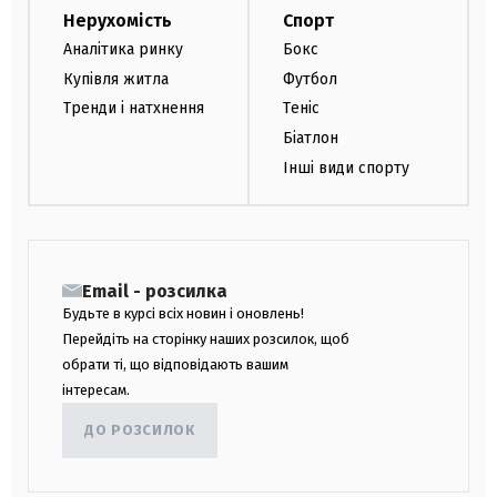
Нерухомість
Спорт
Аналітика ринку
Бокс
Купівля житла
Футбол
Тренди і натхнення
Теніс
Біатлон
Інші види спорту
Email - розсилка
Будьте в курсі всіх новин і оновлень!
Перейдіть на сторінку наших розсилок, щоб
обрати ті, що відповідають вашим
інтересам.
ДО РОЗСИЛОК