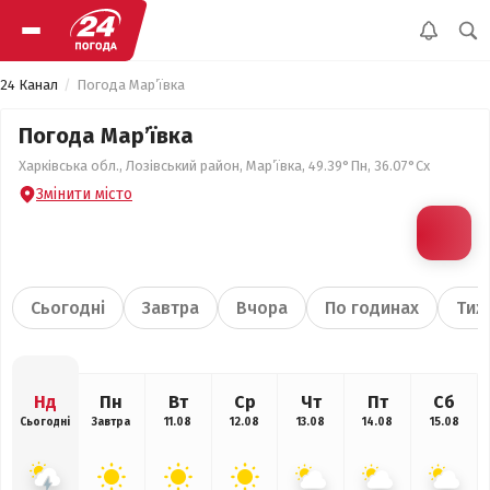
24 Канал
Погода Мар’ївка
Погода Мар’ївка
Харківська обл., Лозівський район, Мар’ївка, 49.39°Пн, 36.07°Сх
Змінити місто
Сьогодні
Завтра
Вчора
По годинах
Тиж
Нд
Пн
Вт
Ср
Чт
Пт
Сб
Сьогодні
Завтра
11.08
12.08
13.08
14.08
15.08