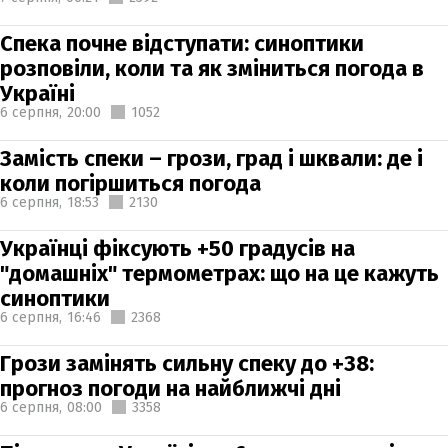
Спека почне відступати: синоптики
розповіли, коли та як зміниться погода в
Україні
6 серпня,
20:00
1052
Замість спеки – грози, град і шквали: де і
коли погіршиться погода
6 серпня,
18:53
2130
Українці фіксують +50 градусів на
"домашніх" термометрах: що на це кажуть
синоптики
6 серпня,
16:46
2368
Грози замінять сильну спеку до +38:
прогноз погоди на найближчі дні
6 серпня,
08:00
3358