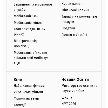
Курси валют
Звільнення з військової
служби
Фінансові новини
Мобілізація 50+
Тарифи на комунальні
послуги
Мобілізація жінок
Податки
Контракт для 18-24-
річних
Пенсія в Україні
Відстрочка від
мобілізації
Мобілізація в Україні:
скільки осіб мобілізує
ТЦК
Кіно
Новини Освіти
Найцікавіші фільми
Міністерство освіти та
науки України
Українські фільми
Школа
Фільми на вечір
НМТ 2026
Комедії