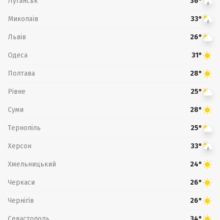
Луганськ
36°
Миколаїв
33°
Львів
26°
Одеса
31°
Полтава
28°
Рівне
25°
Суми
28°
Тернопіль
25°
Херсон
33°
Хмельницький
24°
Черкаси
26°
Чернігів
26°
Севастополь
34°