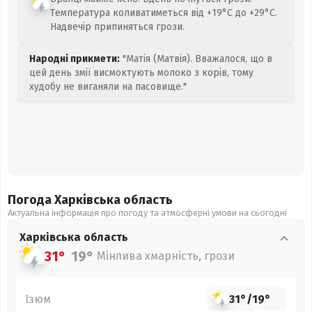
Температура коливатиметься від +19°C до +29°C.
Надвечір припиняться грози.
Народні прикмети:
"Матія (Матвія). Вважалося, що в
цей день змії висмоктують молоко з корів, тому
худобу не виганяли на пасовище."
Погода Харківська
область
Актуальна інформація про погоду та атмосферні умови на сьогодні
Харківська
область
31°
19°
Мінлива хмарність, грози
Ізюм
31°
/
19°