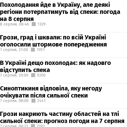
Похолодання йде в Україну, але деякі
регіони потерпатимуть від спеки: погода
на 8 серпня
8 серпня,
06:46
1329
Грози, град і шквали: по всій Україні
оголосили штормове попередження
7 серпня,
21:00
1951
В Україні дещо похолодає: як надовго
відступить спека
7 серпня,
20:00
9200
Синоптикиня відповіла, яку негоду
очікувати після сильної спеки
7 серпня,
08:00
2441
Грози накриють частину областей на тлі
сильної спеки: прогноз погоди на 7 серпня
7 серпня,
06:21
2392