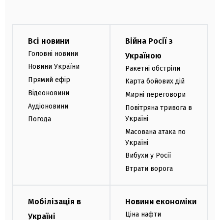
Всі новини
Війна Росії з
Головні новини
Україною
Новини України
Ракетні обстріли
Прямий ефір
Карта бойових дій
Відеоновини
Мирні переговори
Аудіоновини
Повітряна тривога в
Україні
Погода
Масована атака по
Україні
Вибухи у Росії
Втрати ворога
Мобілізація в
Новини економіки
Ціна нафти
Україні