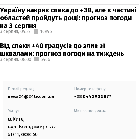
Україну накриє спека до +38, але в частині
областей пройдуть дощі: прогноз погоди
на 3 серпня
3 серпня,
09:27
10995
Від спеки +40 градусів до злив зі
шквалами: прогноз погоди на тиждень
3 серпня,
08:00
5466
E-mail редакції
Номер телефону:
news24@24tv.com.ua
+38 044 390 5077
Ми тут:
Ми в соцмережах:
м.Київ
,
вул. Володимирська
офіс
61/11,
50