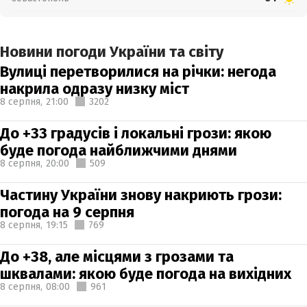
Новини погоди України та світу
Вулиці перетворилися на річки: негода
накрила одразу низку міст
8 серпня,
21:00
3202
До +33 градусів і локальні грози: якою
буде погода найближчими днями
8 серпня,
20:00
509
Частину України знову накриють грози:
погода на 9 серпня
8 серпня,
19:15
769
До +38, але місцями з грозами та
шквалами: якою буде погода на вихідних
8 серпня,
08:00
961