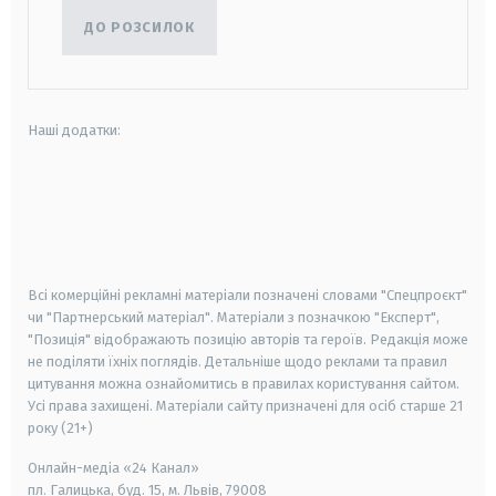
ДО РОЗСИЛОК
Наші додатки:
android
apple
smart tv
samsung smart tv
Всі комерційні рекламні матеріали позначені словами "Спецпроєкт"
чи "Партнерський матеріал". Матеріали з позначкою "Експерт",
"Позиція" відображають позицію авторів та героїв. Редакція може
не поділяти їхніх поглядів. Детальніше щодо реклами та правил
цитування можна ознайомитись в правилах користування сайтом.
Усі права захищені.
Матеріали сайту призначені для осіб старше
21
року (21+)
Онлайн-медіа «24 Канал»
пл. Галицька, буд. 15, м. Львів, 79008