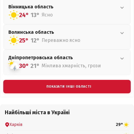
Вінницька
область
24°
13°
Ясно
Волинська
область
25°
12°
Переважно ясно
Дніпропетровська
область
30°
21°
Мінлива хмарність, грози
ПОКАЗАТИ ІНШІ ОБЛАСТІ
Найбільші міста в Україні
Харків
29°