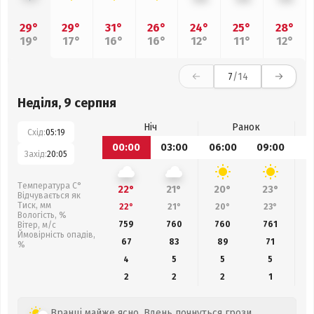
29°
29°
31°
26°
24°
25°
28°
19°
17°
16°
16°
12°
11°
12°
7
/14
Неділя, 9 серпня
Ніч
Ранок
Схід:
05:19
00:00
03:00
06:00
09:00
1
Захід:
20:05
Температура С°
22°
21°
20°
23°
Відчувається як
Тиск, мм
22°
21°
20°
23°
Вологість, %
759
760
760
761
Вітер, м/с
Ймовірність опадів,
67
83
89
71
%
4
5
5
5
2
2
2
1
Вранці майже ясно. Вдень почнуться грози.