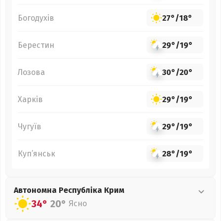
Богодухів
27°
/
18°
Берестин
29°
/
19°
Лозова
30°
/
20°
Харків
29°
/
19°
Чугуїв
29°
/
19°
Куп’янськ
28°
/
19°
Автономна Республіка Крим
34°
20°
Ясно