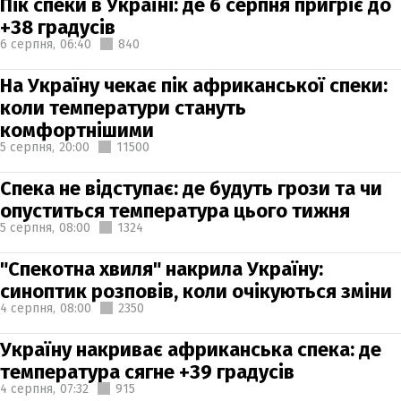
Пік спеки в Україні: де 6 серпня пригріє до
+38 градусів
6 серпня,
06:40
840
На Україну чекає пік африканської спеки:
коли температури стануть
комфортнішими
5 серпня,
20:00
11500
Спека не відступає: де будуть грози та чи
опуститься температура цього тижня
5 серпня,
08:00
1324
"Спекотна хвиля" накрила Україну:
синоптик розповів, коли очікуються зміни
4 серпня,
08:00
2350
Україну накриває африканська спека: де
температура сягне +39 градусів
4 серпня,
07:32
915