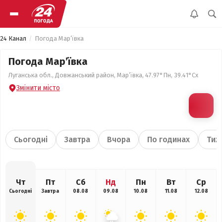
24 Канал
Погода Мар’ївка
Погода Мар’ївка
Луганська обл., Довжанський район, Мар’ївка, 47.97°Пн, 39.41°Сх
Змінити місто
Сьогодні
Завтра
Вчора
По годинах
Тиж
Чт
Пт
Сб
Нд
Пн
Вт
Ср
Сьогодні
Завтра
08.08
09.08
10.08
11.08
12.08