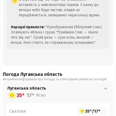
активність у найспекотніші години. З ранку до
вечора небо буде чистим, опадів не
передбачається, залишаємо парасольку вдома.
Народні прикмети:
"Преображення (Яблучний Спас).
Освячують яблука і груші. "Прийшов Спас — пішло
літо від нас". Сухий день — суха осінь, мокрий —
мокра. Ночі стають по-справжньому холодними."
Погода Луганська
область
Актуальна інформація про погоду та атмосферні умови на сьогодні
Луганська
область
35°
17°
Ясно
Сватове
35°
/
17°