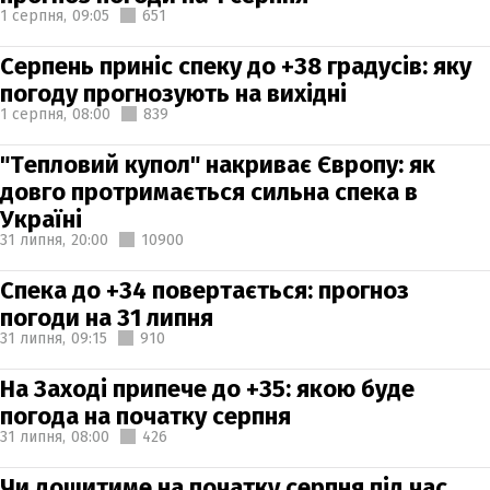
1 серпня,
09:05
651
Серпень приніс спеку до +38 градусів: яку
погоду прогнозують на вихідні
1 серпня,
08:00
839
"Тепловий купол" накриває Європу: як
довго протримається сильна спека в
Україні
31 липня,
20:00
10900
Спека до +34 повертається: прогноз
погоди на 31 липня
31 липня,
09:15
910
На Заході припече до +35: якою буде
погода на початку серпня
31 липня,
08:00
426
Чи дощитиме на початку серпня під час