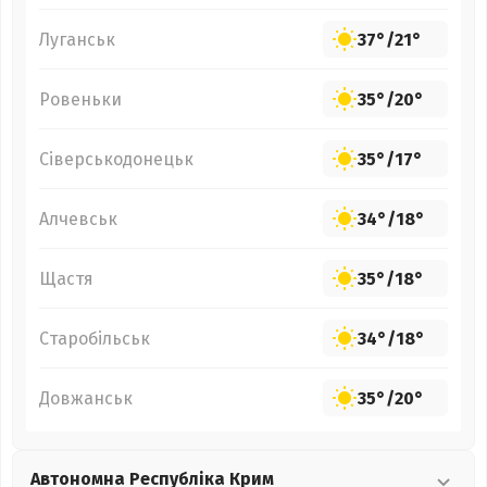
Луганськ
37°
/
21°
Ровеньки
35°
/
20°
Сіверськодонецьк
35°
/
17°
Алчевськ
34°
/
18°
Щастя
35°
/
18°
Старобільськ
34°
/
18°
Довжанськ
35°
/
20°
Автономна Республіка Крим