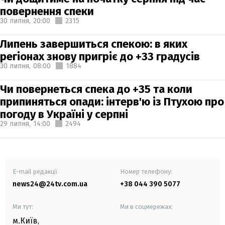
повернення спеки
30 липня,
20:00
2315
Липень завершиться спекою: в яких
регіонах знову пригріє до +33 градусів
30 липня,
08:00
1884
Чи повернеться спека до +35 та коли
припиняться опади: інтерв'ю із Птухою про
погоду в Україні у серпні
29 липня,
14:00
2494
E-mail редакції
Номер телефону:
news24@24tv.com.ua
+38 044 390 5077
Ми тут:
Ми в соцмережах:
м.Київ
,