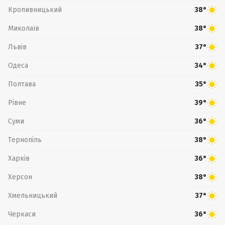
Кропивницький
38°
Миколаїв
38°
Львів
37°
Одеса
34°
Полтава
35°
Рівне
39°
Суми
36°
Тернопіль
38°
Харків
36°
Херсон
38°
Хмельницький
37°
Черкаси
36°