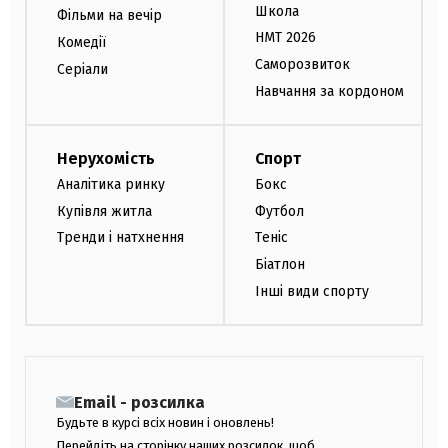
Школа
Фільми на вечір
НМТ 2026
Комедії
Саморозвиток
Серіали
Навчання за кордоном
Нерухомість
Спорт
Аналітика ринку
Бокс
Купівля житла
Футбол
Тренди і натхнення
Теніс
Біатлон
Інші види спорту
Email - розсилка
Будьте в курсі всіх новин і оновлень!
Перейдіть на сторінку наших розсилок, щоб