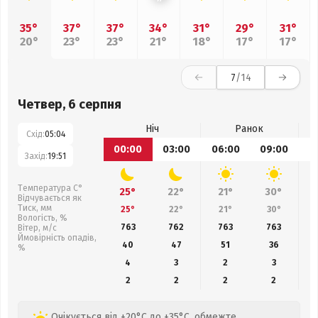
35°
37°
37°
34°
31°
29°
31°
20°
23°
23°
21°
18°
17°
17°
7
/14
Четвер, 6 серпня
Ніч
Ранок
Схід:
05:04
00:00
03:00
06:00
09:00
1
Захід:
19:51
Температура С°
25°
22°
21°
30°
Відчувається як
Тиск, мм
25°
22°
21°
30°
Вологість, %
763
762
763
763
Вітер, м/с
Ймовірність опадів,
40
47
51
36
%
4
3
2
3
2
2
2
2
Очікується від +20°C до +35°C, обмежте