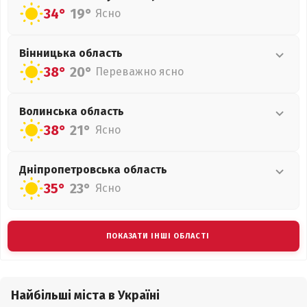
34°
19°
Ясно
Вінницька
область
38°
20°
Переважно ясно
Волинська
область
38°
21°
Ясно
Дніпропетровська
область
35°
23°
Ясно
ПОКАЗАТИ ІНШІ ОБЛАСТІ
Найбільші міста в Україні