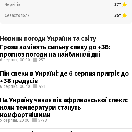
Чернігів
37°
Севастополь
35°
Новини погоди України та світу
Грози замінять сильну спеку до +38:
прогноз погоди на найближчі дні
6 серпня,
08:00
257
Пік спеки в Україні: де 6 серпня пригріє до
+38 градусів
6 серпня,
06:40
481
На Україну чекає пік африканської спеки:
коли температури стануть
комфортнішими
5 серпня,
20:00
5793