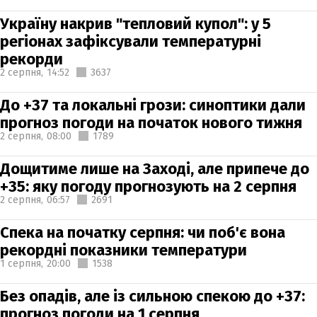
Україну накрив "тепловий купол": у 5
регіонах зафіксували температурні
рекорди
2 серпня,
14:52
3637
До +37 та локальні грози: синоптики дали
прогноз погоди на початок нового тижня
2 серпня,
08:00
1789
Дощитиме лише на Заході, але припече до
+35: яку погоду прогнозують на 2 серпня
2 серпня,
06:57
2691
Спека на початку серпня: чи поб'є вона
рекордні показники температури
1 серпня,
20:00
1538
Без опадів, але із сильною спекою до +37:
прогноз погоди на 1 серпня