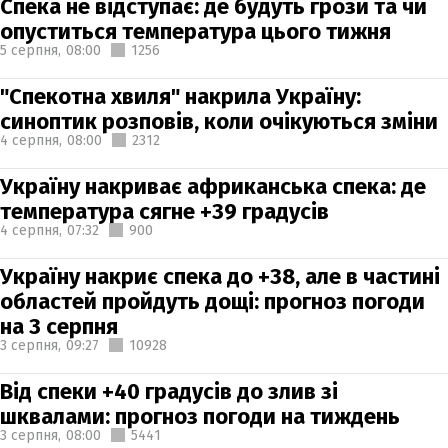
Спека не відступає: де будуть грози та чи
опуститься температура цього тижня
5 серпня,
08:00
1256
"Спекотна хвиля" накрила Україну:
синоптик розповів, коли очікуються зміни
4 серпня,
08:00
2312
Україну накриває африканська спека: де
температура сягне +39 градусів
4 серпня,
07:32
900
Україну накриє спека до +38, але в частині
областей пройдуть дощі: прогноз погоди
на 3 серпня
3 серпня,
09:27
10928
Від спеки +40 градусів до злив зі
шквалами: прогноз погоди на тиждень
3 серпня,
08:00
5441