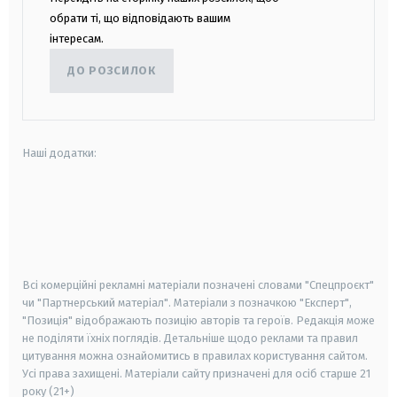
обрати ті, що відповідають вашим
інтересам.
ДО РОЗСИЛОК
Наші додатки:
android
apple
smart tv
samsung smart tv
Всі комерційні рекламні матеріали позначені словами "Спецпроєкт"
чи "Партнерський матеріал". Матеріали з позначкою "Експерт",
"Позиція" відображають позицію авторів та героїв. Редакція може
не поділяти їхніх поглядів. Детальніше щодо реклами та правил
цитування можна ознайомитись в правилах користування сайтом.
Усі права захищені.
Матеріали сайту призначені для осіб старше
21
року (21+)