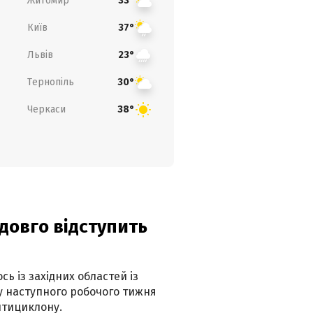
Житомир
33°
Київ
37°
Львів
23°
Тернопіль
30°
Черкаси
38°
адовго відступить
ь із західних областей із
 наступного робочого тижня
нтициклону.