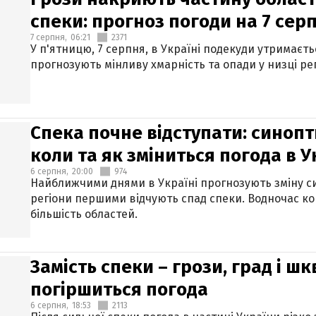
спеки: прогноз погоди на 7 сер
7 серпня,
06:21
2371
У п'ятницю, 7 серпня, в Україні подекуди утримаєт
прогнозують мінливу хмарність та опади у низці рег
Спека почне відступати: синопт
коли та як зміниться погода в У
6 серпня,
20:00
974
Найближчими днями в Україні прогнозують зміну син
регіони першими відчують спад спеки. Водночас к
більшість областей.
Замість спеки – грози, град і шк
погіршиться погода
6 серпня,
18:53
2113