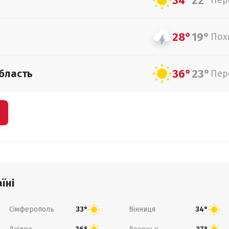
34°
22°
Пер
28°
19°
Пох
36°
23°
бласть
Пер
їні
Сімферополь
Вінниця
33°
34°