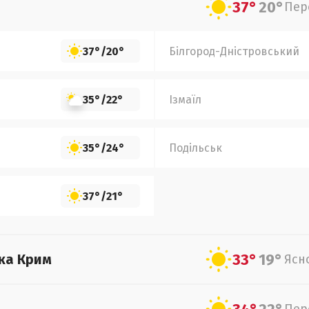
37°
20°
Пер
37°
/
20°
Білгород-Дністровський
35°
/
22°
Ізмаїл
35°
/
24°
Подільськ
37°
/
21°
33°
19°
ка Крим
Ясн