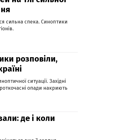
пня
ься сильна спека. Синоптики
іонів.
ики розповіли,
країні
оптичної ситуації. Західні
ороткочасні опади накриють
вали: де і коли