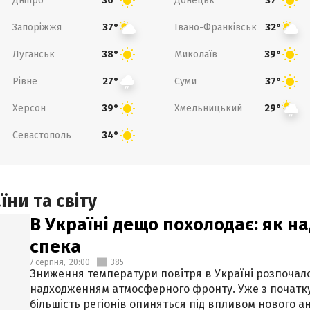
Дніпро
Донецьк
36°
37°
Запоріжжя
Івано-Франківськ
37°
32°
Луганськ
Миколаїв
38°
39°
Рівне
Суми
27°
37°
Херсон
Хмельницький
39°
29°
Севастополь
34°
ни та світу
В Україні дещо похолодає: як н
спека
7 серпня,
20:00
385
Зниження температури повітря в Україні розпочалос
надходженням атмосферного фронту. Уже з початку
більшість регіонів опиняться під впливом нового а