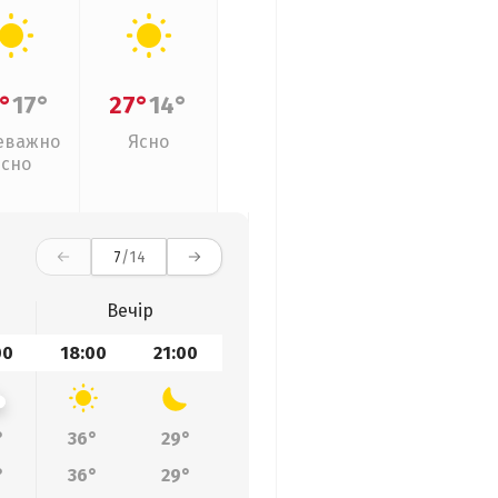
°
17°
27°
14°
еважно
Ясно
ясно
7
/14
Вечір
00
18:00
21:00
°
36°
29°
°
36°
29°