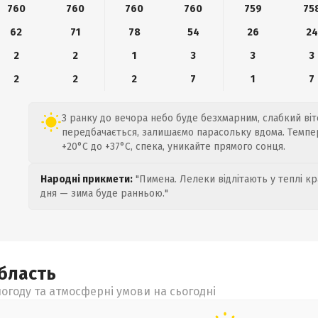
760
760
760
760
759
75
62
71
78
54
26
24
2
2
1
3
3
3
2
2
2
7
1
7
З ранку до вечора небо буде безхмарним, слабкий віте
передбачається, залишаємо парасольку вдома. Темпе
+20°C до +37°C, спека, уникайте прямого сонця.
Народні прикмети:
"Пимена. Лелеки відлітають у теплі кр
дня — зима буде ранньою."
бласть
огоду та атмосферні умови на сьогодні