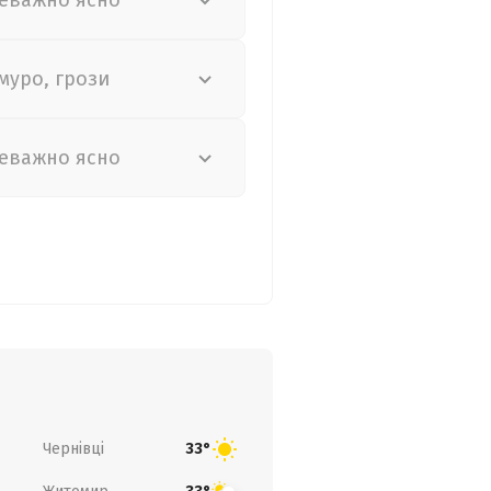
еважно ясно
муро, грози
еважно ясно
Чернівці
33°