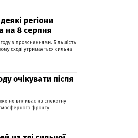
 деякі регіони
а на 8 серпня
огоду з проясненнями. Більшість
ному сході утримається сильна
оду очікувати після
айже не впливає на спекотну
атмосферного фронту
й на тлі сильної