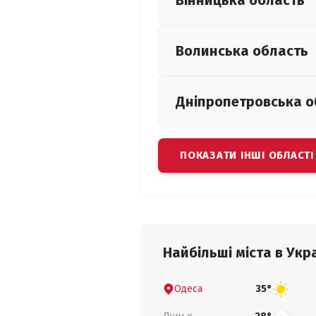
Вінницька
область
Волинська
область
Дніпропетровська
о
ПОКАЗАТИ ІНШІ ОБЛАСТІ
Найбільші міста в Укра
Одеса
35°