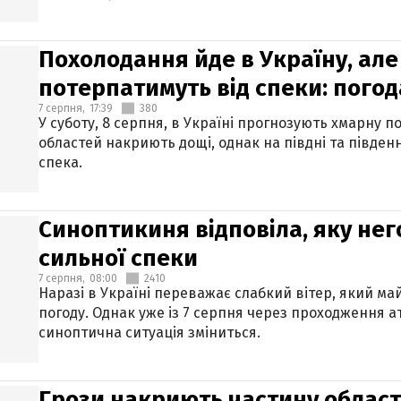
Похолодання йде в Україну, але
потерпатимуть від спеки: погод
7 серпня,
17:39
380
У суботу, 8 серпня, в Україні прогнозують хмарну п
областей накриють дощі, однак на півдні та півден
спека.
Синоптикиня відповіла, яку нег
сильної спеки
7 серпня,
08:00
2410
Наразі в Україні переважає слабкий вітер, який м
погоду. Однак уже із 7 серпня через проходження 
синоптична ситуація зміниться.
Грози накриють частину областе