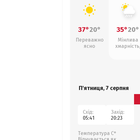
37°
20°
35°
20°
Переважно
Мінлива
ясно
хмарність
зливи
П'ятниця, 7 серпня
Схід:
Захід:
05:41
20:23
Температура С°
Відчувається як