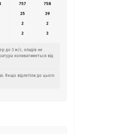
8
757
758
25
39
2
2
2
3
р до 3 м/с, опадів не
ратура коливатиметься від
аї. Якщо відлетіли до цього