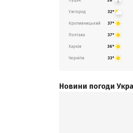
Луцьк
28°
Ужгород
32°
Кропивницький
37°
Полтава
37°
Харків
36°
Чернігів
33°
Новини погоди Украї