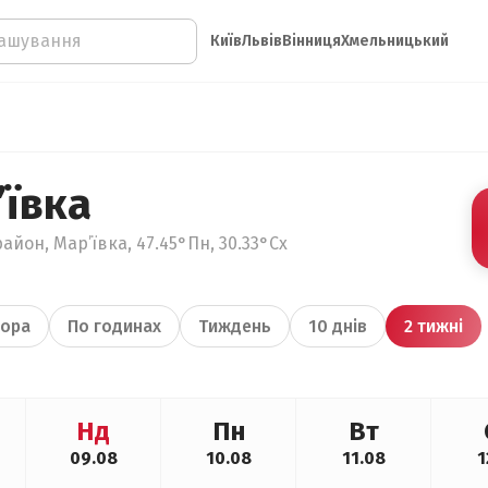
Київ
Львів
Вінниця
Хмельницький
’ївка
айон, Мар’ївка, 47.45°Пн, 30.33°Сх
ора
По годинах
Тиждень
10 днів
2 тижні
Нд
Пн
Вт
09.08
10.08
11.08
1