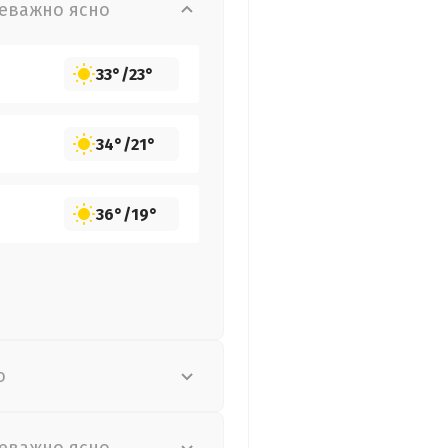
еважно ясно
33°
/
23°
34°
/
21°
36°
/
19°
о