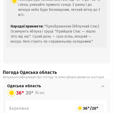
спека, уникайте прямого сонця. З ранку і до
вечора небо буде безхмарним, легкий вітер до 3
м/с.
Народні прикмети:
"Преображення (Яблучний Спас).
Освячують яблука і груші. "Прийшов Спас — пішло
літо від нас". Сухий день — суха осінь, мокрий —
мокра. Ночі стають по-справжньому холодними."
Погода Одеська
область
Актуальна інформація про погоду та атмосферні умови на сьогодні
Одеська
область
36°
20°
Ясно
Березівка
36°
/
20°