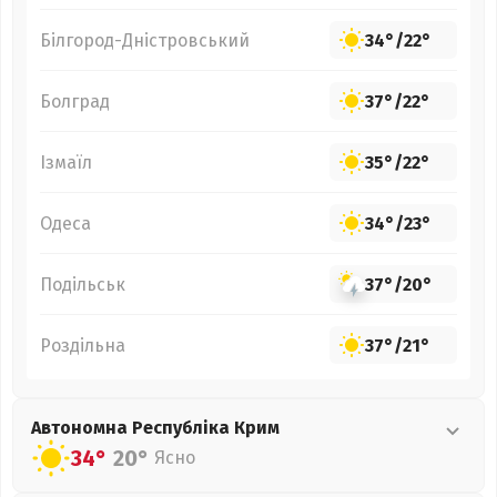
Білгород-Дністровський
34°
/
22°
Болград
37°
/
22°
Ізмаїл
35°
/
22°
Одеса
34°
/
23°
Подільськ
37°
/
20°
Роздільна
37°
/
21°
Автономна Республіка Крим
34°
20°
Ясно