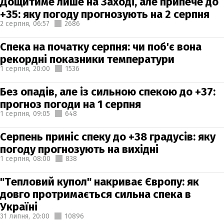
Дощитиме лише на Заході, але припече до
+35: яку погоду прогнозують на 2 серпня
2 серпня,
06:57
2686
Спека на початку серпня: чи поб'є вона
рекордні показники температури
1 серпня,
20:00
1536
Без опадів, але із сильною спекою до +37:
прогноз погоди на 1 серпня
1 серпня,
09:05
648
Серпень приніс спеку до +38 градусів: яку
погоду прогнозують на вихідні
1 серпня,
08:00
838
"Тепловий купол" накриває Європу: як
довго протримається сильна спека в
Україні
31 липня,
20:00
10896