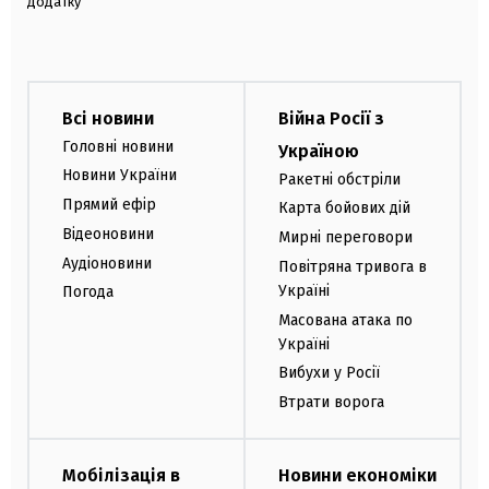
додатку
Всі новини
Війна Росії з
Головні новини
Україною
Новини України
Ракетні обстріли
Прямий ефір
Карта бойових дій
Відеоновини
Мирні переговори
Аудіоновини
Повітряна тривога в
Україні
Погода
Масована атака по
Україні
Вибухи у Росії
Втрати ворога
Мобілізація в
Новини економіки