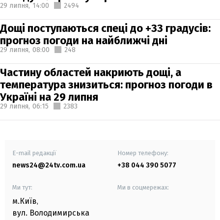
29 липня,
14:00
2494
Дощі поступаються спеці до +33 градусів:
прогноз погоди на найближчі дні
29 липня,
08:00
248
Частину областей накриють дощі, а
температура знизиться: прогноз погоди в
Україні на 29 липня
29 липня,
06:15
2383
E-mail редакції
Номер телефону:
news24@24tv.com.ua
+38 044 390 5077
Ми тут:
Ми в соцмережах:
м.Київ
,
вул. Володимирська