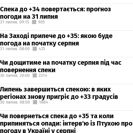
Спека до +34 повертається: прогноз
погоди на 31 липня
31 липня,
09:15
905
На Заході припече до +35: якою буде
погода на початку серпня
31 липня,
08:00
425
Чи дощитиме на початку серпня під час
повернення спеки
30 липня,
20:00
2314
Липень завершиться спекою: в яких
регіонах знову пригріє до +33 градусів
30 липня,
08:00
1884
Чи повернеться спека до +35 та коли
припиняться опади: інтерв'ю із Птухою про
погоду в Україні у серпні