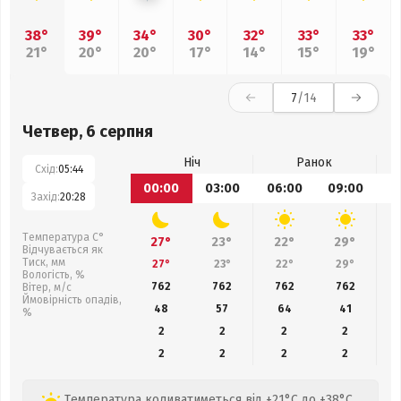
38°
39°
34°
30°
32°
33°
33°
21°
20°
20°
17°
14°
15°
19°
7
/14
Четвер, 6 серпня
Ніч
Ранок
Схід:
05:44
00:00
03:00
06:00
09:00
1
Захід:
20:28
Температура С°
27°
23°
22°
29°
Відчувається як
Тиск, мм
27°
23°
22°
29°
Вологість, %
762
762
762
762
Вітер, м/с
Ймовірність опадів,
48
57
64
41
%
2
2
2
2
2
2
2
2
Температура коливатиметься від +21°C до +38°C,