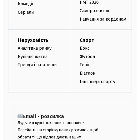
НМТ 2026
Комедії
Саморозвиток
Серіали
Навчання за кордоном
Нерухомість
Спорт
Аналітика ринку
Бокс
Купівля житла
Футбол
Тренди і натхнення
Теніс
Біатлон
Інші види спорту
Email - розсилка
Будьте в курсі всіх новин і оновлень!
Перейдіть на сторінку наших розсилок, щоб
обрати ті, що відповідають вашим