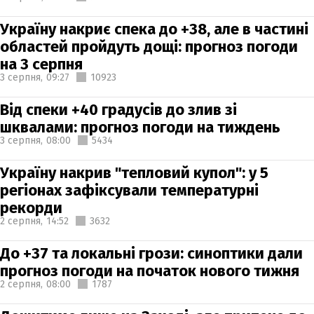
Україну накриє спека до +38, але в частині
областей пройдуть дощі: прогноз погоди
на 3 серпня
3 серпня,
09:27
10923
Від спеки +40 градусів до злив зі
шквалами: прогноз погоди на тиждень
3 серпня,
08:00
5434
Україну накрив "тепловий купол": у 5
регіонах зафіксували температурні
рекорди
2 серпня,
14:52
3632
До +37 та локальні грози: синоптики дали
прогноз погоди на початок нового тижня
2 серпня,
08:00
1787