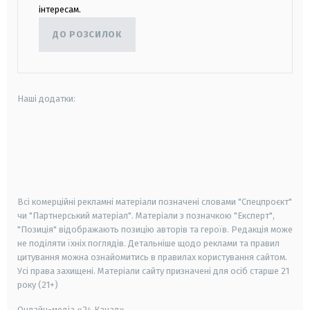
інтересам.
ДО РОЗСИЛОК
Наші додатки:
android
apple
smart tv
samsung smart tv
Всі комерційні рекламні матеріали позначені словами "Спецпроєкт"
чи "Партнерський матеріал". Матеріали з позначкою "Експерт",
"Позиція" відображають позицію авторів та героїв. Редакція може
не поділяти їхніх поглядів. Детальніше щодо реклами та правил
цитування можна ознайомитись в правилах користування сайтом.
Усі права захищені.
Матеріали сайту призначені для осіб старше
21
року (21+)
Онлайн-медіа «24 Канал»