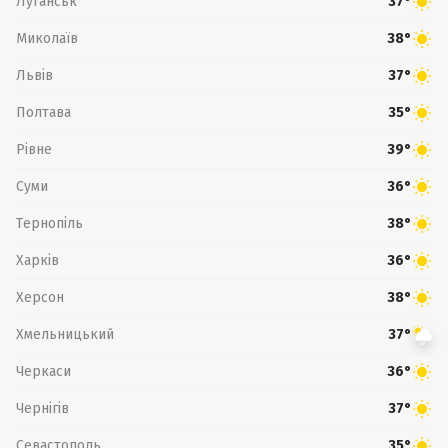
Луганськ
37°
Миколаїв
38°
Львів
37°
Полтава
35°
Рівне
39°
Суми
36°
Тернопіль
38°
Харків
36°
Херсон
38°
Хмельницький
37°
Черкаси
36°
Чернігів
37°
Севастополь
35°