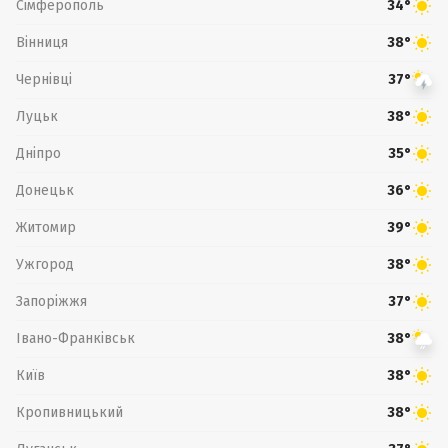
Сімферополь
34°
Вінниця
38°
Чернівці
37°
Луцьк
38°
Дніпро
35°
Донецьк
36°
Житомир
39°
Ужгород
38°
Запоріжжя
37°
Івано-Франківськ
38°
Київ
38°
Кропивницький
38°