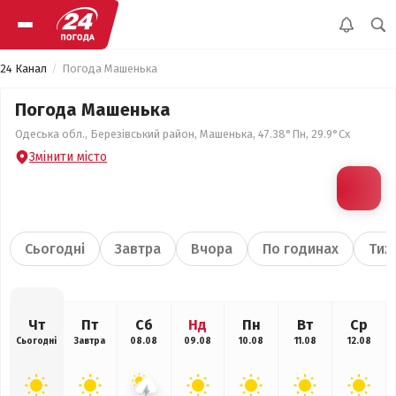
24 Канал
Погода Машенька
Погода Машенька
Одеська обл., Березівський район, Машенька, 47.38°Пн, 29.9°Сх
Змінити місто
Сьогодні
Завтра
Вчора
По годинах
Тиж
Чт
Пт
Сб
Нд
Пн
Вт
Ср
Сьогодні
Завтра
08.08
09.08
10.08
11.08
12.08