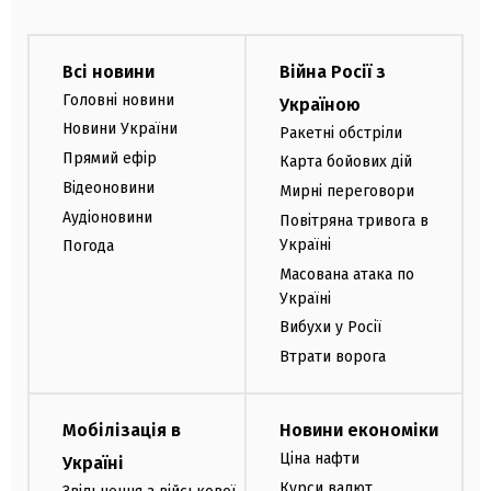
Всі новини
Війна Росії з
Головні новини
Україною
Новини України
Ракетні обстріли
Прямий ефір
Карта бойових дій
Відеоновини
Мирні переговори
Аудіоновини
Повітряна тривога в
Україні
Погода
Масована атака по
Україні
Вибухи у Росії
Втрати ворога
Мобілізація в
Новини економіки
Ціна нафти
Україні
Курси валют