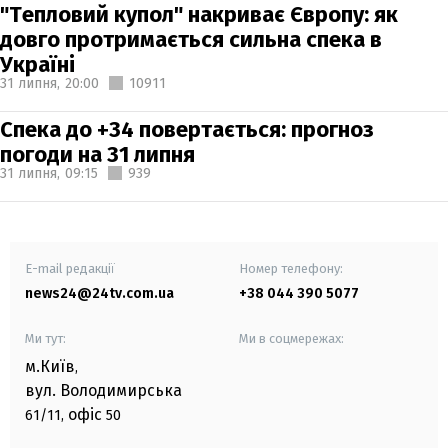
"Тепловий купол" накриває Європу: як
довго протримається сильна спека в
Україні
31 липня,
20:00
10911
Спека до +34 повертається: прогноз
погоди на 31 липня
31 липня,
09:15
939
E-mail редакції
Номер телефону:
news24@24tv.com.ua
+38 044 390 5077
Ми тут:
Ми в соцмережах:
м.Київ
,
вул. Володимирська
офіс
61/11,
50