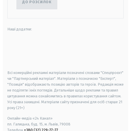
ДО РОЗСИЛОК
Наші додатки:
android
apple
smart tv
samsung smart tv
Всі комерційні рекламні матеріали позначені словами "Спецпроєкт"
чи "Партнерський матеріал". Матеріали з позначкою "Експерт",
"Позиція" відображають позицію авторів та героїв. Редакція може
не поділяти їхніх поглядів. Детальніше щодо реклами та правил
цитування можна ознайомитись в правилах користування сайтом.
Усі права захищені.
Матеріали сайту призначені для осіб старше
21
року (21+)
Онлайн-медіа «24 Канал»
пл. Галицька, буд. 15, м. Львів, 79008
Телефон
+380 (32) 229-77-77