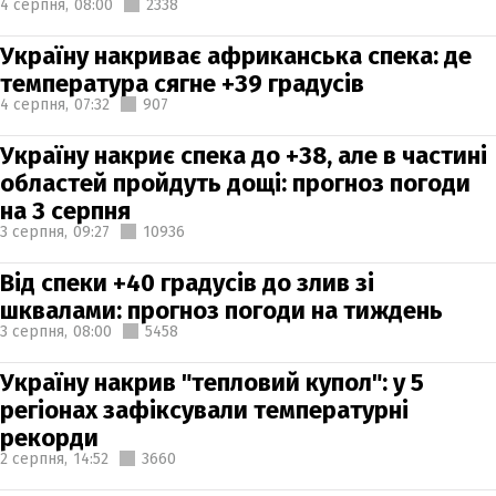
4 серпня,
08:00
2338
Україну накриває африканська спека: де
температура сягне +39 градусів
4 серпня,
07:32
907
Україну накриє спека до +38, але в частині
областей пройдуть дощі: прогноз погоди
на 3 серпня
3 серпня,
09:27
10936
Від спеки +40 градусів до злив зі
шквалами: прогноз погоди на тиждень
3 серпня,
08:00
5458
Україну накрив "тепловий купол": у 5
регіонах зафіксували температурні
рекорди
2 серпня,
14:52
3660