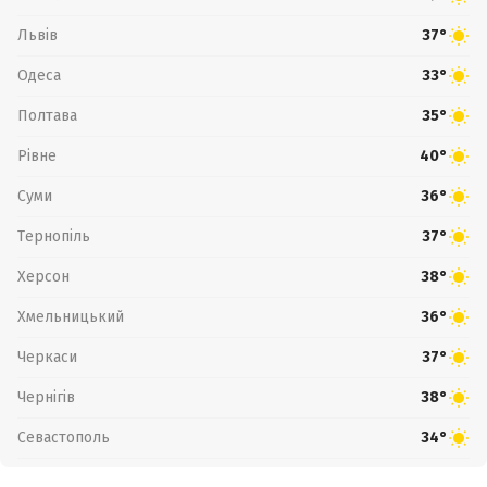
Львів
37°
Одеса
33°
Полтава
35°
Рівне
40°
Суми
36°
Тернопіль
37°
Херсон
38°
Хмельницький
36°
Черкаси
37°
Чернігів
38°
Севастополь
34°