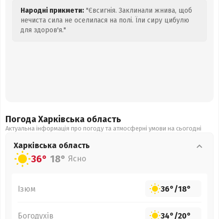
Народні прикмети:
"Євсигнія. Заклинали жнива, щоб
нечиста сила не оселилася на полі. Їли сиру цибулю
для здоров'я."
Погода Харківська
область
Актуальна інформація про погоду та атмосферні умови на сьогодні
Харківська
область
36°
18°
Ясно
Ізюм
36°
/
18°
Богодухів
34°
/
20°