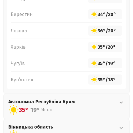
Берестин
34°
/
20°
Лозова
36°
/
20°
Харків
35°
/
20°
Чугуїв
35°
/
19°
Куп’янськ
35°
/
18°
Автономна Республіка Крим
35°
19°
Ясно
Вінницька
область