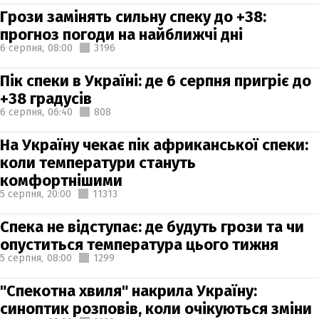
Грози замінять сильну спеку до +38:
прогноз погоди на найближчі дні
6 серпня,
08:00
3196
Пік спеки в Україні: де 6 серпня пригріє до
+38 градусів
6 серпня,
06:40
808
На Україну чекає пік африканської спеки:
коли температури стануть
комфортнішими
5 серпня,
20:00
11313
Спека не відступає: де будуть грози та чи
опуститься температура цього тижня
5 серпня,
08:00
1299
"Спекотна хвиля" накрила Україну:
синоптик розповів, коли очікуються зміни