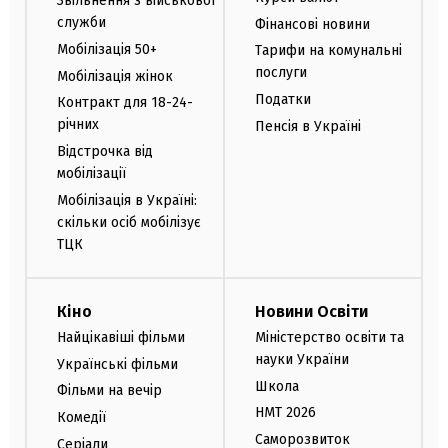
Звільнення з військової
служби
Фінансові новини
Мобілізація 50+
Тарифи на комунальні
послуги
Мобілізація жінок
Податки
Контракт для 18-24-
річних
Пенсія в Україні
Відстрочка від
мобілізації
Мобілізація в Україні:
скільки осіб мобілізує
ТЦК
Кіно
Новини Освіти
Найцікавіші фільми
Міністерство освіти та
науки України
Українські фільми
Школа
Фільми на вечір
НМТ 2026
Комедії
Саморозвиток
Серіали