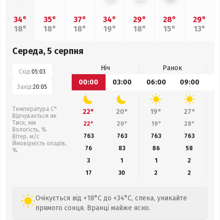
34°
35°
37°
34°
29°
28°
29°
18°
18°
18°
19°
18°
15°
13°
Середа, 5 серпня
Ніч
Ранок
Схід:
05:03
00:00
03:00
06:00
09:00
1
Захід:
20:05
Температура С°
22°
20°
19°
27°
Відчувається як
Тиск, мм
22°
20°
19°
28°
Вологість, %
763
763
763
763
Вітер, м/с
Ймовірність опадів,
76
83
86
58
%
3
1
1
2
17
30
2
2
Очікується від +18°C до +34°C, спека, уникайте
прямого сонця. Вранці майже ясно.