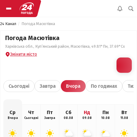
24 Канал
Погода Масютівка
Погода Масютівка
Харківська обл., Куп’янський район, Масютівка, 49.81°Пн, 37.69°Сх
Змінити місто
Сьогодні
Завтра
Вчора
По годинах
Тиж
Ср
Чт
Пт
Сб
Нд
Пн
Вт
Вчора
Сьогодні
Завтра
08.08
09.08
10.08
11.08