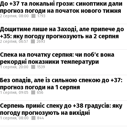
До +37 та локальні грози: синоптики дали
прогноз погоди на початок нового тижня
2 серпня,
08:00
1793
Дощитиме лише на Заході, але припече до
+35: яку погоду прогнозують на 2 серпня
2 серпня,
06:57
2693
Спека на початку серпня: чи поб'є вона
рекордні показники температури
1 серпня,
20:00
1539
Без опадів, але із сильною спекою до +37:
прогноз погоди на 1 серпня
1 серпня,
09:05
656
Серпень приніс спеку до +38 градусів: яку
погоду прогнозують на вихідні
1 серпня,
08:00
844