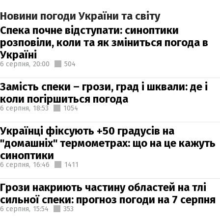
Новини погоди України та світу
Спека почне відступати: синоптики
розповіли, коли та як зміниться погода в
Україні
6 серпня,
20:00
504
Замість спеки – грози, град і шквали: де і
коли погіршиться погода
6 серпня,
18:53
1054
Українці фіксують +50 градусів на
"домашніх" термометрах: що на це кажуть
синоптики
6 серпня,
16:46
1411
Грози накриють частину областей на тлі
сильної спеки: прогноз погоди на 7 серпня
6 серпня,
15:54
353