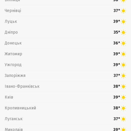
Чернівці
37°
Луцьк
39°
Дніпро
35°
Донецьк
36°
Житомир
39°
Ужгород
39°
Запоріжжя
37°
Івано-Франківськ
38°
Київ
39°
Кропивницький
38°
Луганськ
37°
Миколаїв
39°