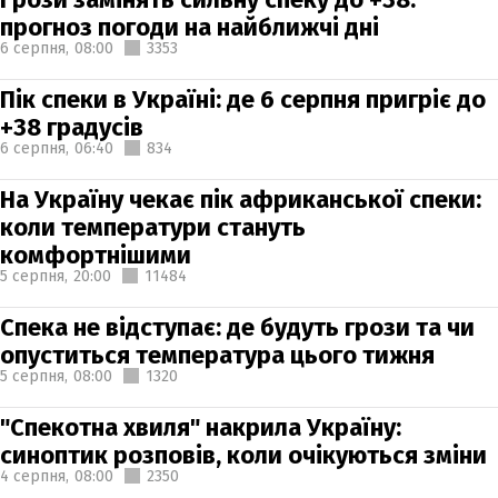
прогноз погоди на найближчі дні
6 серпня,
08:00
3353
Пік спеки в Україні: де 6 серпня пригріє до
+38 градусів
6 серпня,
06:40
834
На Україну чекає пік африканської спеки:
коли температури стануть
комфортнішими
5 серпня,
20:00
11484
Спека не відступає: де будуть грози та чи
опуститься температура цього тижня
5 серпня,
08:00
1320
"Спекотна хвиля" накрила Україну:
синоптик розповів, коли очікуються зміни
4 серпня,
08:00
2350