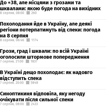
До +38, але місцями з грозами та
шквалами: якою буде погода на вихідних
8 серпня,
08:00
260
Похолодання йде в Україну, але деякі
регіони потерпатимуть від спеки: погода
на 8 серпня
8 серпня,
06:46
1174
Грози, град і шквали: по всій Україні
оголосили штормове попередження
7 серпня,
21:00
1837
В Україні дещо похолодає: як надовго
відступить спека
7 серпня,
20:00
5848
Синоптикиня відповіла, яку негоду
очікувати після сильної спеки
7 серпня,
08:00
2433