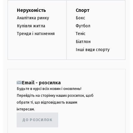
Нерухомість
Спорт
Аналітика ринку
Бокс
Купівля житла
Футбол
Тренди і натхнення
Теніс
Біатлон
Інші види спорту
Email - розсилка
Будьте в курсі всіх новин і оновлень!
Перейдіть на сторінку наших розсилок, щоб
обрати ті, що відповідають вашим
інтересам.
ДО РОЗСИЛОК