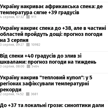
Україну накриває африканська спека: де
температура сягне +39 градусів
4 серпня,
07:32
911
Україну накриє спека до +38, але в частині
областей пройдуть дощі: прогноз погоди
на 3 серпня
3 серпня,
09:27
10982
Від спеки +40 градусів до злив зі
шквалами: прогноз погоди на тиждень
3 серпня,
08:00
5464
Україну накрив "тепловий купол": у 5
регіонах зафіксували температурні
рекорди
2 серпня,
14:52
3681
До +37 та локальні грози: синоптики дали