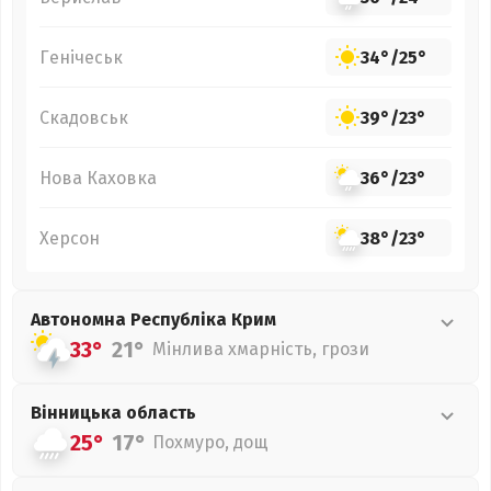
Генічеськ
34°
/
25°
Скадовськ
39°
/
23°
Нова Каховка
36°
/
23°
Херсон
38°
/
23°
Автономна Республіка Крим
33°
21°
Мінлива хмарність, грози
Вінницька
область
25°
17°
Похмуро, дощ