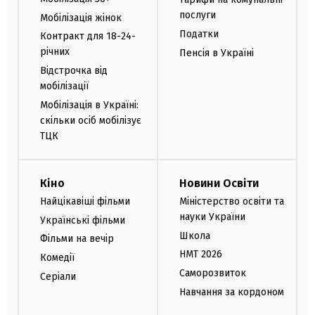
послуги
Мобілізація жінок
Податки
Контракт для 18-24-
річних
Пенсія в Україні
Відстрочка від
мобілізації
Мобілізація в Україні:
скільки осіб мобілізує
ТЦК
Кіно
Новини Освіти
Найцікавіші фільми
Міністерство освіти та
науки України
Українські фільми
Школа
Фільми на вечір
НМТ 2026
Комедії
Саморозвиток
Серіали
Навчання за кордоном