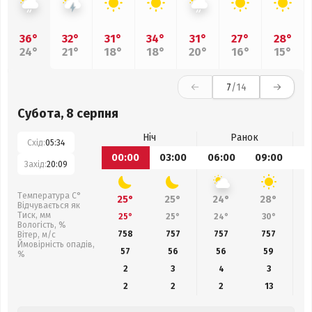
36°
32°
31°
34°
31°
27°
28°
24°
21°
18°
18°
20°
16°
15°
7
/14
Субота, 8 серпня
Ніч
Ранок
Схід:
05:34
00:00
03:00
06:00
09:00
1
Захід:
20:09
Температура С°
25°
25°
24°
28°
Відчувається як
Тиск, мм
25°
25°
24°
30°
Вологість, %
758
757
757
757
Вітер, м/с
Ймовірність опадів,
57
56
56
59
%
2
3
4
3
2
2
2
13