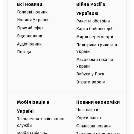
Всі новини
Війна Росії з
Головні новини
Україною
Новини України
Ракетні обстріли
Прямий ефір
Карта бойових дій
Відеоновини
Мирні переговори
Аудіоновини
Повітряна тривога в
Україні
Погода
Масована атака по
Україні
Вибухи у Росії
Втрати ворога
Мобілізація в
Новини економіки
Ціна нафти
Україні
Курси валют
Звільнення з військової
служби
Фінансові новини
Мобілізація 50+
Тарифи на комунальні