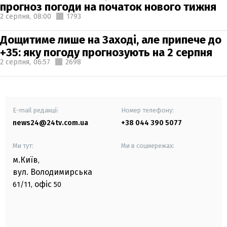
прогноз погоди на початок нового тижня
2 серпня,
08:00
1793
Дощитиме лише на Заході, але припече до
+35: яку погоду прогнозують на 2 серпня
2 серпня,
06:57
2698
E-mail редакції
Номер телефону:
news24@24tv.com.ua
+38 044 390 5077
Ми тут:
Ми в соцмережах:
м.Київ
,
вул. Володимирська
офіс
61/11,
50