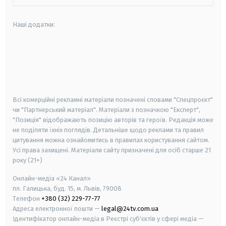
Наші додатки:
android
apple
smart tv
samsung smart tv
Всі комерційні рекламні матеріали позначені словами "Спецпроєкт"
чи "Партнерський матеріал". Матеріали з позначкою "Експерт",
"Позиція" відображають позицію авторів та героїв. Редакція може
не поділяти їхніх поглядів. Детальніше щодо реклами та правил
цитування можна ознайомитись в правилах користування сайтом.
Усі права захищені.
Матеріали сайту призначені для осіб старше
21
року (21+)
Онлайн-медіа «24 Канал»
пл. Галицька, буд. 15, м. Львів, 79008
Телефон
+380 (32) 229-77-77
Адреса електронної пошти —
legal@24tv.com.ua
Ідентифікатор онлайн-медіа в Реєстрі суб'єктів у сфері медіа —