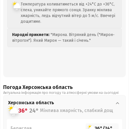
Температура коливатиметься від +24°C до +36°C,
спека, уникайте прямого сонця. Зранку мінлива
хмарність, ледь відчутний вітер до 5 м/с. Ввечері
дощитиме.
Народні прикмети:
"Мирона. Вітряний день ("Мирон-
вітрогон"). Який Мирон — такий і січень."
Погода Херсонська
область
Актуальна інформація про погоду та атмосферні умови на сьогодні
Херсонська
область
36°
24°
Мінлива хмарність, слабкий дощ
Берислав
36°
/
24°