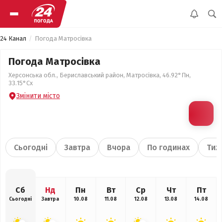
24 Канал
Погода Матросівка
Погода Матросівка
Херсонська обл., Бериславський район, Матросівка, 46.92°Пн,
33.15°Сх
Змінити місто
Сьогодні
Завтра
Вчора
По годинах
Тиж
Сб
Нд
Пн
Вт
Ср
Чт
Пт
Сьогодні
Завтра
10.08
11.08
12.08
13.08
14.08