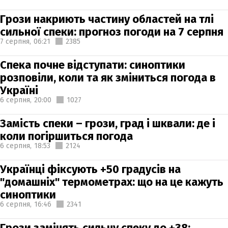
Грози накриють частину областей на тлі
сильної спеки: прогноз погоди на 7 серпня
7 серпня,
06:21
2385
Спека почне відступати: синоптики
розповіли, коли та як зміниться погода в
Україні
6 серпня,
20:00
1027
Замість спеки – грози, град і шквали: де і
коли погіршиться погода
6 серпня,
18:53
2124
Українці фіксують +50 градусів на
"домашніх" термометрах: що на це кажуть
синоптики
6 серпня,
16:46
2341
Грози замінять сильну спеку до +38: