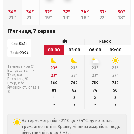
34°
34°
32°
32°
34°
33°
30°
21°
21°
19°
19°
18°
22°
18°
П'ятниця, 7 серпня
Ніч
Ранок
Схід:
05:55
00:00
03:00
06:00
09:00
1
Захід:
20:24
Температура С°
23°
23°
23°
27°
Відчувається як
Тиск, мм
23°
23°
23°
27°
Вологість, %
760
760
759
759
Вітер, м/с
Ймовірність опадів,
81
82
74
56
%
1
2
2
2
2
2
2
2
На термометрі від +21°C до +34°C, дуже тепло,
тримайтеся в тіні. Зранку мінлива хмарність, ледь
відчутний вітер до 3 м/с.