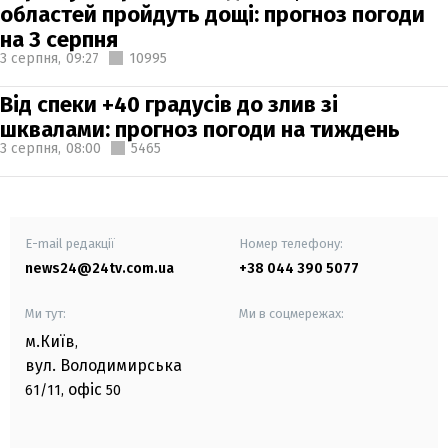
областей пройдуть дощі: прогноз погоди
на 3 серпня
3 серпня,
09:27
10995
Від спеки +40 градусів до злив зі
шквалами: прогноз погоди на тиждень
3 серпня,
08:00
5465
E-mail редакції
Номер телефону:
news24@24tv.com.ua
+38 044 390 5077
Ми тут:
Ми в соцмережах:
м.Київ
,
вул. Володимирська
офіс
61/11,
50