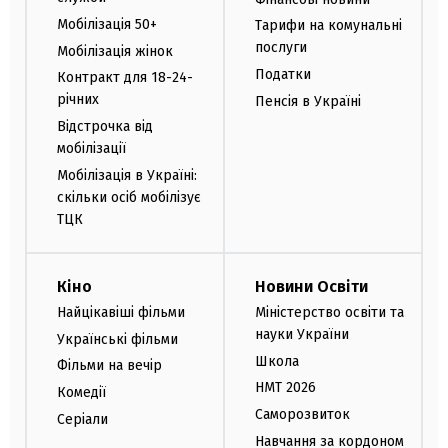
Мобілізація 50+
Тарифи на комунальні
послуги
Мобілізація жінок
Податки
Контракт для 18-24-
річних
Пенсія в Україні
Відстрочка від
мобілізації
Мобілізація в Україні:
скільки осіб мобілізує
ТЦК
Кіно
Новини Освіти
Найцікавіші фільми
Міністерство освіти та
науки України
Українські фільми
Школа
Фільми на вечір
НМТ 2026
Комедії
Саморозвиток
Серіали
Навчання за кордоном