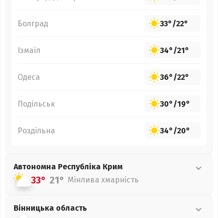
Болград
33°
/
22°
Ізмаїл
34°
/
21°
Одеса
36°
/
22°
Подільськ
30°
/
19°
Роздільна
34°
/
20°
Автономна Республіка Крим
33°
21°
Мінлива хмарність
Вінницька
область