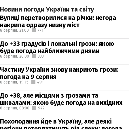
Новини погоди України та світу
Вулиці перетворилися на річки: негода
накрила одразу низку міст
8 серпня,
21:00
771
До +33 градусів і локальні грози: якою
буде погода найближчими днями
8 серпня,
20:00
333
Частину України знову накриють грози:
погода на 9 серпня
8 серпня,
19:15
491
До +38, але місцями з грозами та
шквалами: якою буде погода на вихідних
8 серпня,
08:00
947
Похолодання йде в Україну, але деякі
регіони потерпатимуть від спеки: погода