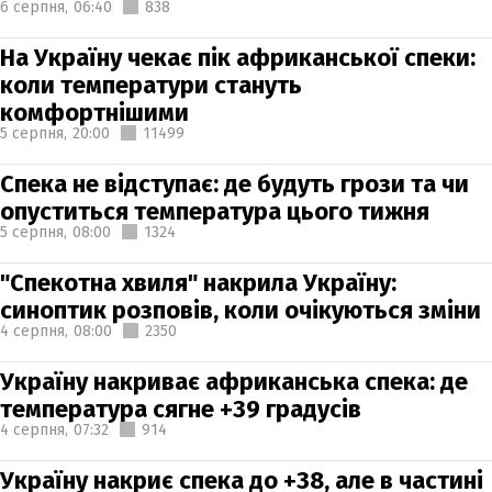
6 серпня,
06:40
838
На Україну чекає пік африканської спеки:
коли температури стануть
комфортнішими
5 серпня,
20:00
11499
Спека не відступає: де будуть грози та чи
опуститься температура цього тижня
5 серпня,
08:00
1324
"Спекотна хвиля" накрила Україну:
синоптик розповів, коли очікуються зміни
4 серпня,
08:00
2350
Україну накриває африканська спека: де
температура сягне +39 градусів
4 серпня,
07:32
914
Україну накриє спека до +38, але в частині