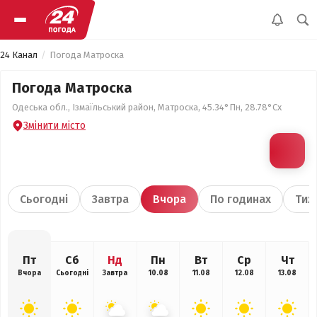
24 Канал
Погода Матроска
Погода Матроска
Одеська обл., Ізмаїльський район, Матроска, 45.34°Пн, 28.78°Сх
Змінити місто
Сьогодні
Завтра
Вчора
По годинах
Тиж
Пт
Сб
Нд
Пн
Вт
Ср
Чт
Вчора
Сьогодні
Завтра
10.08
11.08
12.08
13.08