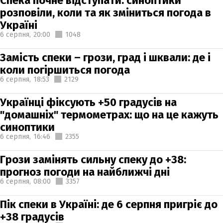
Спека почне відступати: синоптики
розповіли, коли та як зміниться погода в
Україні
6 серпня,
20:00
1048
Замість спеки – грози, град і шквали: де і
коли погіршиться погода
6 серпня,
18:53
2129
Українці фіксують +50 градусів на
"домашніх" термометрах: що на це кажуть
синоптики
6 серпня,
16:46
2355
Грози замінять сильну спеку до +38:
прогноз погоди на найближчі дні
6 серпня,
08:00
3357
Пік спеки в Україні: де 6 серпня пригріє до
+38 градусів