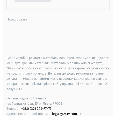
Наші додатки:
android
apple
smart tv
samsung smart tv
Всі комерційні рекламні матеріали позначені словами "Спецпроєкт"
чи "Партнерський матеріал". Матеріали з позначкою "Експерт",
"Позиція" відображають позицію авторів та героїв. Редакція може
не поділяти їхніх поглядів. Детальніше щодо реклами та правил
цитування можна ознайомитись в правилах користування сайтом.
Усі права захищені.
Матеріали сайту призначені для осіб старше
21
року (21+)
Онлайн-медіа «24 Канал»
пл. Галицька, буд. 15, м. Львів, 79008
Телефон
+380 (32) 229-77-77
Адреса електронної пошти —
legal@24tv.com.ua