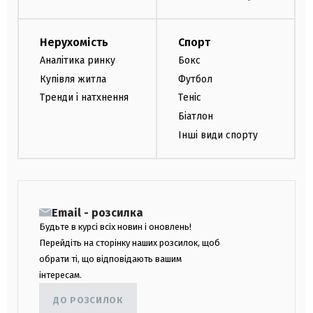
Нерухомість
Спорт
Аналітика ринку
Бокс
Купівля житла
Футбол
Тренди і натхнення
Теніс
Біатлон
Інші види спорту
Email - розсилка
Будьте в курсі всіх новин і оновлень!
Перейдіть на сторінку наших розсилок, щоб
обрати ті, що відповідають вашим
інтересам.
ДО РОЗСИЛОК