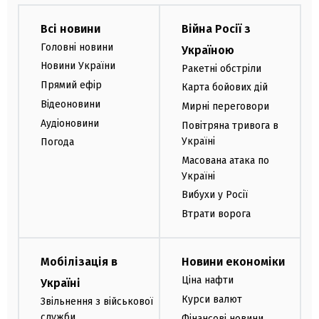
Всі новини
Війна Росії з
Головні новини
Україною
Новини України
Ракетні обстріли
Прямий ефір
Карта бойових дій
Відеоновини
Мирні переговори
Аудіоновини
Повітряна тривога в
Україні
Погода
Масована атака по
Україні
Вибухи у Росії
Втрати ворога
Мобілізація в
Новини економіки
Ціна нафти
Україні
Курси валют
Звільнення з військової
служби
Фінансові новини