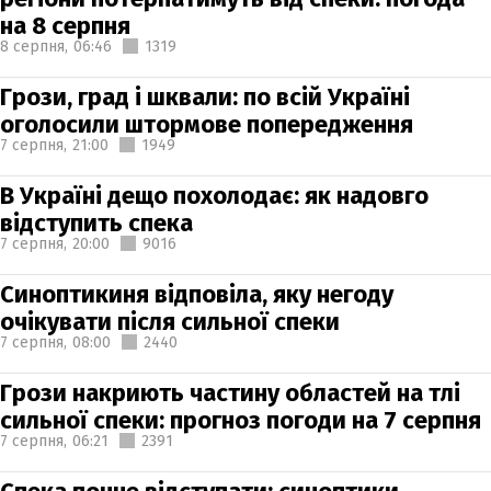
на 8 серпня
8 серпня,
06:46
1319
Грози, град і шквали: по всій Україні
оголосили штормове попередження
7 серпня,
21:00
1949
В Україні дещо похолодає: як надовго
відступить спека
7 серпня,
20:00
9016
Синоптикиня відповіла, яку негоду
очікувати після сильної спеки
7 серпня,
08:00
2440
Грози накриють частину областей на тлі
сильної спеки: прогноз погоди на 7 серпня
7 серпня,
06:21
2391