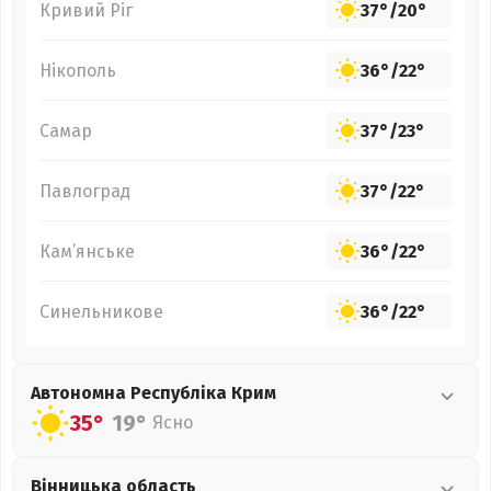
Кривий Ріг
37°
/
20°
Нікополь
36°
/
22°
Самар
37°
/
23°
Павлоград
37°
/
22°
Кам’янське
36°
/
22°
Синельникове
36°
/
22°
Автономна Республіка Крим
35°
19°
Ясно
Вінницька
область