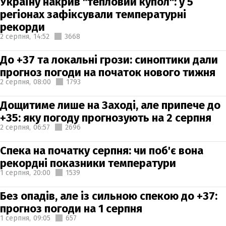
Україну накрив "тепловий купол": у 5
регіонах зафіксували температурні
рекорди
2 серпня,
14:52
3668
До +37 та локальні грози: синоптики дали
прогноз погоди на початок нового тижня
2 серпня,
08:00
1793
Дощитиме лише на Заході, але припече до
+35: яку погоду прогнозують на 2 серпня
2 серпня,
06:57
2696
Спека на початку серпня: чи поб'є вона
рекордні показники температури
1 серпня,
20:00
1539
Без опадів, але із сильною спекою до +37:
прогноз погоди на 1 серпня
1 серпня,
09:05
657