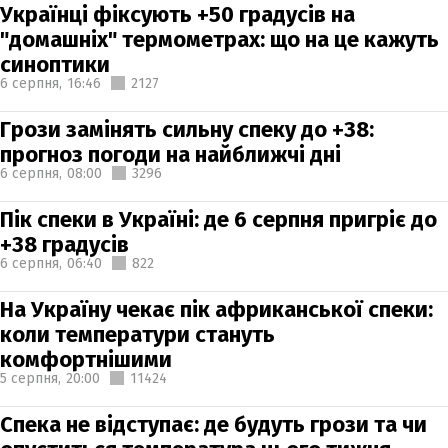
Українці фіксують +50 градусів на
"домашніх" термометрах: що на це кажуть
синоптики
6 серпня,
16:46
2127
Грози замінять сильну спеку до +38:
прогноз погоди на найближчі дні
6 серпня,
08:00
3296
Пік спеки в Україні: де 6 серпня пригріє до
+38 градусів
6 серпня,
06:40
822
На Україну чекає пік африканської спеки:
коли температури стануть
комфортнішими
5 серпня,
20:00
11424
Спека не відступає: де будуть грози та чи