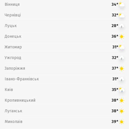
Вінниця
34°
Чернівці
32°
Луцьк
28°
Донецьк
36°
Житомир
31°
Ужгород
32°
Запоріжжя
37°
Івано-Франківськ
31°
Київ
35°
Кропивницький
38°
Луганськ
38°
Миколаїв
39°