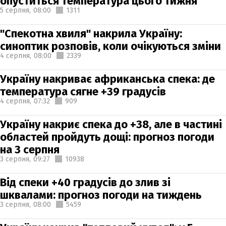
опуститься температура цього тижня
5 серпня,
08:00
1311
"Спекотна хвиля" накрила Україну:
синоптик розповів, коли очікуються зміни
4 серпня,
08:00
2339
Україну накриває африканська спека: де
температура сягне +39 градусів
4 серпня,
07:32
909
Україну накриє спека до +38, але в частині
областей пройдуть дощі: прогноз погоди
на 3 серпня
3 серпня,
09:27
10938
Від спеки +40 градусів до злив зі
шквалами: прогноз погоди на тиждень
3 серпня,
08:00
5459