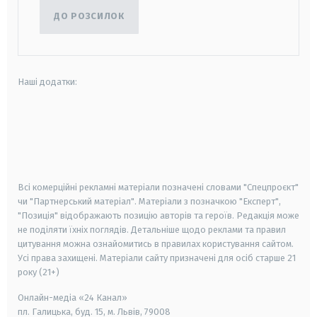
ДО РОЗСИЛОК
Наші додатки:
android
apple
smart tv
samsung smart tv
Всі комерційні рекламні матеріали позначені словами "Спецпроєкт"
чи "Партнерський матеріал". Матеріали з позначкою "Експерт",
"Позиція" відображають позицію авторів та героїв. Редакція може
не поділяти їхніх поглядів. Детальніше щодо реклами та правил
цитування можна ознайомитись в правилах користування сайтом.
Усі права захищені.
Матеріали сайту призначені для осіб старше
21
року (21+)
Онлайн-медіа «24 Канал»
пл. Галицька, буд. 15, м. Львів, 79008