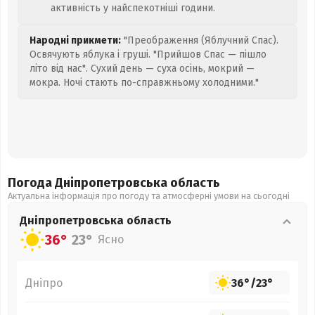
активність у найспекотніші години.
Народні прикмети:
"Преображення (Яблучний Спас).
Освячують яблука і груші. "Прийшов Спас — пішло
літо від нас". Сухий день — суха осінь, мокрий —
мокра. Ночі стають по-справжньому холодними."
Погода Дніпропетровська
область
Актуальна інформація про погоду та атмосферні умови на сьогодні
Дніпропетровська
область
36°
23°
Ясно
Дніпро
36°
/
23°