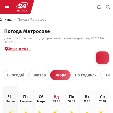
24 Канал
Погода Матросове
Погода Матросове
Дніпропетровська обл., Дніпровський район, Матросове, 48.15°Пн,
34.47°Сх
Змінити місто
Сьогодні
Завтра
Вчора
По годинах
Тиж
Чт
Пт
Сб
Нд
Пн
Вт
Ср
Вчора
Сьогодні
Завтра
09.08
10.08
11.08
12.08