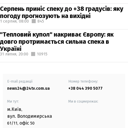
Серпень приніс спеку до +38 градусів: яку
погоду прогнозують на вихідні
1 серпня,
08:00
845
"Тепловий купол" накриває Європу: як
довго протримається сильна спека в
Україні
31 липня,
20:00
10915
E-mail редакції
Номер телефону:
news24@24tv.com.ua
+38 044 390 5077
Ми тут:
Ми в соцмережах:
м.Київ
,
вул. Володимирська
офіс
61/11,
50