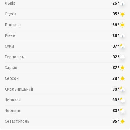
Львів
26°
Одеса
35°
Полтава
36°
Рівне
28°
Суми
37°
Тернопіль
32°
Харків
37°
Херсон
38°
Хмельницький
30°
Черкаси
38°
Чернігів
33°
Севастополь
35°