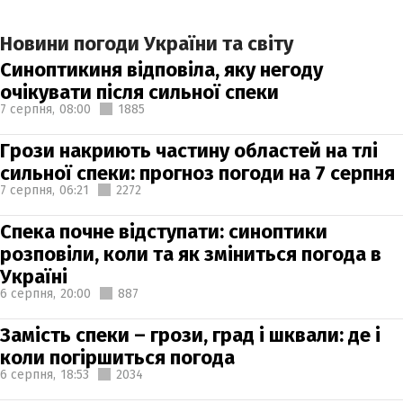
Новини погоди України та світу
Синоптикиня відповіла, яку негоду
очікувати після сильної спеки
7 серпня,
08:00
1885
Грози накриють частину областей на тлі
сильної спеки: прогноз погоди на 7 серпня
7 серпня,
06:21
2272
Спека почне відступати: синоптики
розповіли, коли та як зміниться погода в
Україні
6 серпня,
20:00
887
Замість спеки – грози, град і шквали: де і
коли погіршиться погода
6 серпня,
18:53
2034