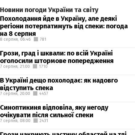
Новини погоди України та світу
Похолодання йде в Україну, але деякі
регіони потерпатимуть від спеки: погода
на 8 серпня
8 серпня,
06:46
781
Грози, град і шквали: по всій Україні
оголосили штормове попередження
7 серпня,
21:00
1710
В Україні дещо похолодає: як надовго
відступить спека
7 серпня,
20:00
4457
Синоптикиня відповіла, яку негоду
очікувати після сильної спеки
7 серпня,
08:00
2431
Грози накриють частину областей на тлі