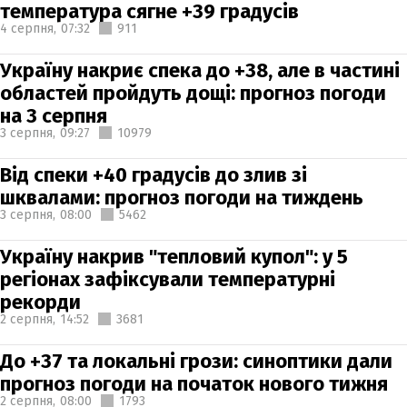
температура сягне +39 градусів
4 серпня,
07:32
911
Україну накриє спека до +38, але в частині
областей пройдуть дощі: прогноз погоди
на 3 серпня
3 серпня,
09:27
10979
Від спеки +40 градусів до злив зі
шквалами: прогноз погоди на тиждень
3 серпня,
08:00
5462
Україну накрив "тепловий купол": у 5
регіонах зафіксували температурні
рекорди
2 серпня,
14:52
3681
До +37 та локальні грози: синоптики дали
прогноз погоди на початок нового тижня
2 серпня,
08:00
1793