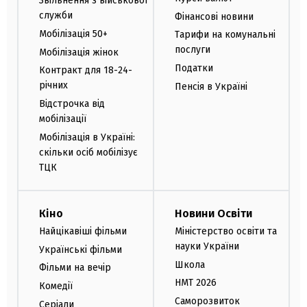
Звільнення з військової
служби
Фінансові новини
Мобілізація 50+
Тарифи на комунальні
послуги
Мобілізація жінок
Податки
Контракт для 18-24-
річних
Пенсія в Україні
Відстрочка від
мобілізації
Мобілізація в Україні:
скільки осіб мобілізує
ТЦК
Кіно
Новини Освіти
Найцікавіші фільми
Міністерство освіти та
науки України
Українські фільми
Школа
Фільми на вечір
НМТ 2026
Комедії
Саморозвиток
Серіали