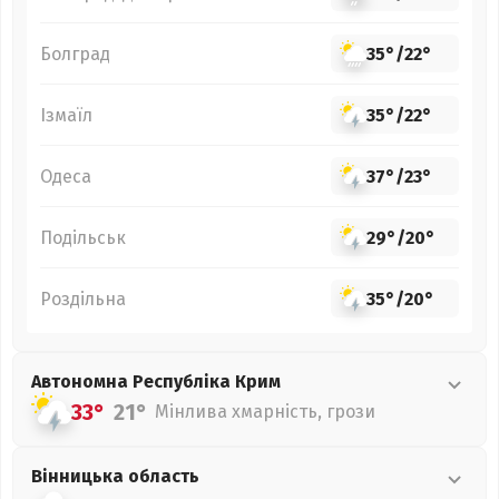
Болград
35°
/
22°
Ізмаїл
35°
/
22°
Одеса
37°
/
23°
Подільськ
29°
/
20°
Роздільна
35°
/
20°
Автономна Республіка Крим
33°
21°
Мінлива хмарність, грози
Вінницька
область