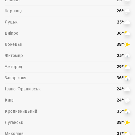
Чернівці
26°
Луцьк
25°
Дніпро
36°
Донецьк
38°
Житомир
25°
Ужгород
29°
Запоріжжя
36°
Івано-Франківськ
24°
Київ
24°
Кропивницький
35°
Луганськ
38°
Миколаїв
37°