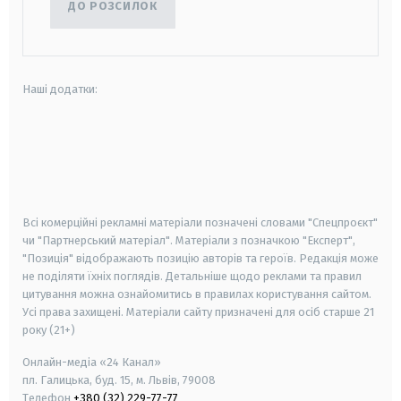
ДО РОЗСИЛОК
Наші додатки:
android
apple
smart tv
samsung smart tv
Всі комерційні рекламні матеріали позначені словами "Спецпроєкт"
чи "Партнерський матеріал". Матеріали з позначкою "Експерт",
"Позиція" відображають позицію авторів та героїв. Редакція може
не поділяти їхніх поглядів. Детальніше щодо реклами та правил
цитування можна ознайомитись в правилах користування сайтом.
Усі права захищені.
Матеріали сайту призначені для осіб старше
21
року (21+)
Онлайн-медіа «24 Канал»
пл. Галицька, буд. 15, м. Львів, 79008
Телефон
+380 (32) 229-77-77