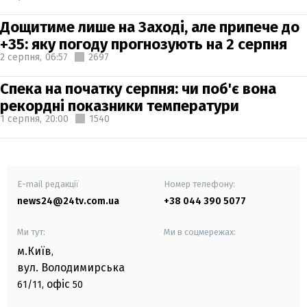
Дощитиме лише на Заході, але припече до
+35: яку погоду прогнозують на 2 серпня
2 серпня,
06:57
2697
Спека на початку серпня: чи поб'є вона
рекордні показники температури
1 серпня,
20:00
1540
E-mail редакції
Номер телефону:
news24@24tv.com.ua
+38 044 390 5077
Ми тут:
Ми в соцмережах:
м.Київ
,
вул. Володимирська
офіс
61/11,
50