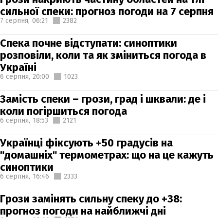
сильної спеки: прогноз погоди на 7 серпня
7 серпня,
06:21
2382
Спека почне відступати: синоптики
розповіли, коли та як зміниться погода в
Україні
6 серпня,
20:00
1023
Замість спеки – грози, град і шквали: де і
коли погіршиться погода
6 серпня,
18:53
2121
Українці фіксують +50 градусів на
"домашніх" термометрах: що на це кажуть
синоптики
6 серпня,
16:46
2333
Грози замінять сильну спеку до +38:
прогноз погоди на найближчі дні