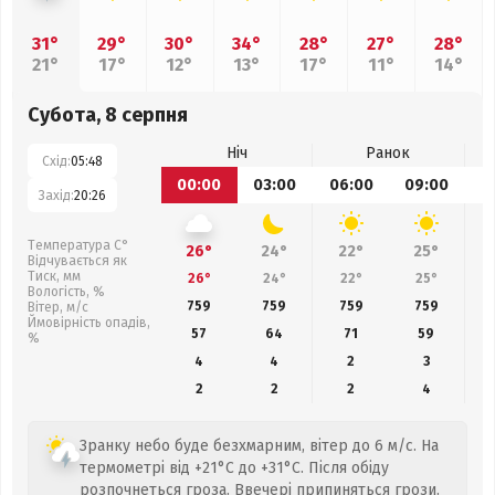
31°
29°
30°
34°
28°
27°
28°
21°
17°
12°
13°
17°
11°
14°
Субота, 8 серпня
Ніч
Ранок
Схід:
05:48
00:00
03:00
06:00
09:00
1
Захід:
20:26
Температура С°
26°
24°
22°
25°
Відчувається як
Тиск, мм
26°
24°
22°
25°
Вологість, %
759
759
759
759
Вітер, м/с
Ймовірність опадів,
57
64
71
59
%
4
4
2
3
2
2
2
4
Зранку небо буде безхмарним, вітер до 6 м/с. На
термометрі від +21°C до +31°C. Після обіду
розпочнеться гроза. Ввечері припиняться грози.