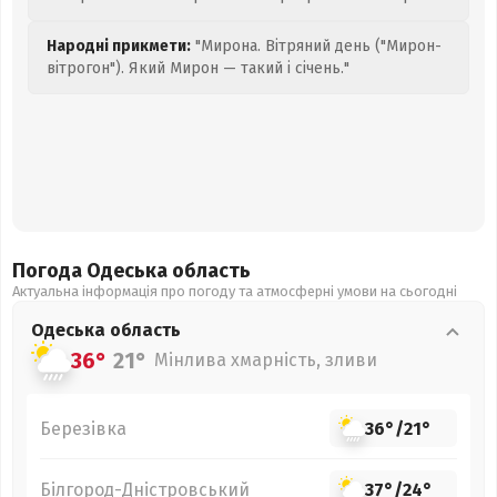
Народні прикмети:
"Мирона. Вітряний день ("Мирон-
вітрогон"). Який Мирон — такий і січень."
Погода Одеська
область
Актуальна інформація про погоду та атмосферні умови на сьогодні
Одеська
область
36°
21°
Мінлива хмарність, зливи
Березівка
36°
/
21°
Білгород-Дністровський
37°
/
24°