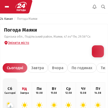
24 Канал
Погода Маяки
Погода Маяки
Одеська обл., Подільський район, Маяки, 47.44°Пн, 29.56°Сх
Змінити місто
Сьогодні
Завтра
Вчора
По годинах
Тиж
Сб
Нд
Пн
Вт
Ср
Чт
Пт
Сьогодні
Завтра
10.08
11.08
12.08
13.08
14.08