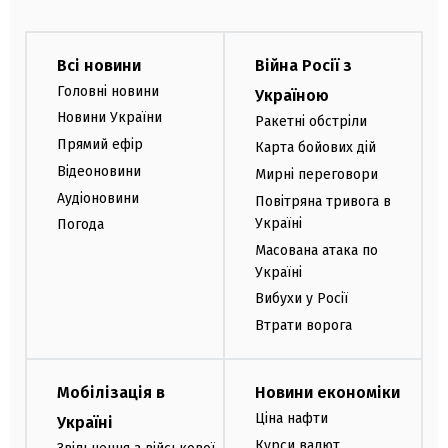
Всі новини
Війна Росії з
Головні новини
Україною
Новини України
Ракетні обстріли
Прямий ефір
Карта бойових дій
Відеоновини
Мирні переговори
Аудіоновини
Повітряна тривога в
Україні
Погода
Масована атака по
Україні
Вибухи у Росії
Втрати ворога
Мобілізація в
Новини економіки
Ціна нафти
Україні
Курси валют