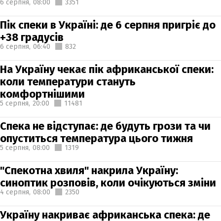
6 серпня,
08:00
3351
Пік спеки в Україні: де 6 серпня пригріє до
+38 градусів
6 серпня,
06:40
832
На Україну чекає пік африканської спеки:
коли температури стануть
комфортнішими
5 серпня,
20:00
11481
Спека не відступає: де будуть грози та чи
опуститься температура цього тижня
5 серпня,
08:00
1319
"Спекотна хвиля" накрила Україну:
синоптик розповів, коли очікуються зміни
4 серпня,
08:00
2350
Україну накриває африканська спека: де