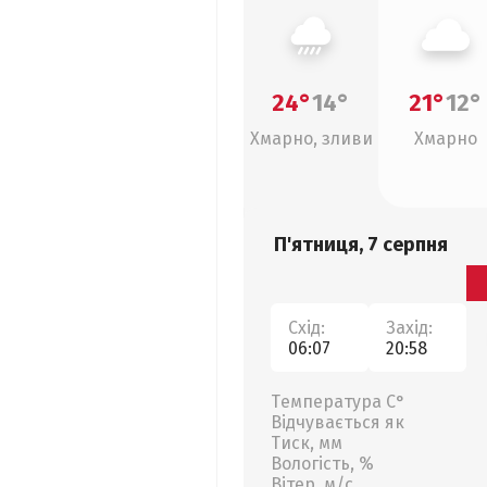
24°
14°
21°
12°
Хмарно, зливи
Хмарно
П'ятниця, 7 серпня
Схід:
Захід:
06:07
20:58
Температура С°
Відчувається як
Тиск, мм
Вологість, %
Вітер, м/с