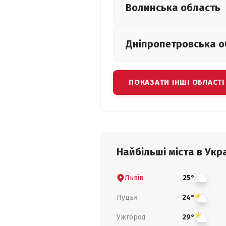
Волинська
область
Дніпропетровська
о
ПОКАЗАТИ ІНШІ ОБЛАСТІ
Найбільші міста в Укра
Львів
25°
Луцьк
24°
Ужгород
29°