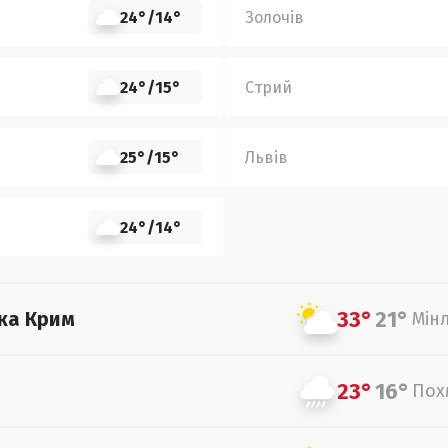
24°
/
14°
Золочів
24°
/
15°
Стрий
25°
/
15°
Львів
24°
/
14°
33°
21°
ка Крим
Мін
23°
16°
Пох