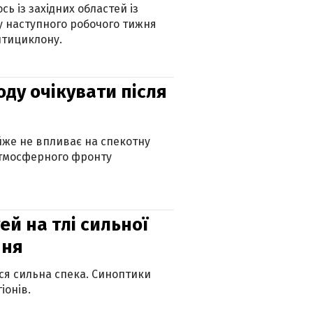
ь із західних областей із
 наступного робочого тижня
нтициклону.
оду очікувати після
айже не впливає на спекотну
атмосферного фронту
й на тлі сильної
пня
ься сильна спека. Синоптики
іонів.