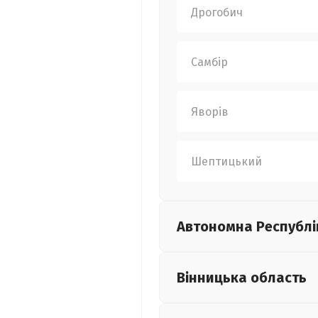
Дрогобич
Самбір
Яворів
Шептицький
Автономна Республі
Вінницька
область