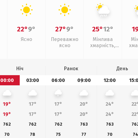
22°
9°
27°
9°
25°
12°
1
Ясно
Переважно
Мінлива
Мі
ясно
хмарність,
хма
зливи
Ніч
Ранок
День
00:00
03:00
06:00
09:00
12:00
15:
19°
17°
17°
20°
24°
22
19°
17°
17°
20°
24°
22
762
762
762
763
763
76
70
78
75
77
70
74