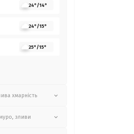
24°
/
14°
24°
/
15°
25°
/
15°
лива хмарність
муро, зливи