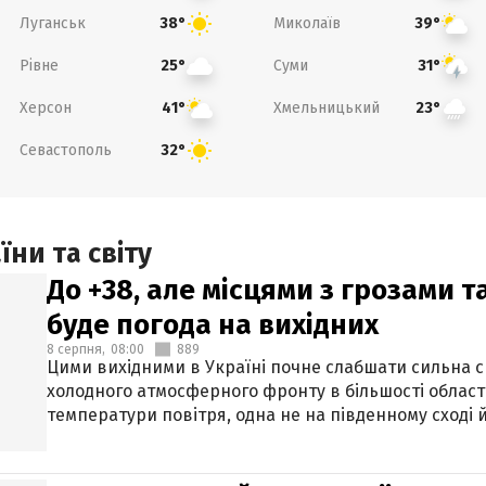
Луганськ
Миколаїв
38°
39°
Рівне
Суми
25°
31°
Херсон
Хмельницький
41°
23°
Севастополь
32°
ни та світу
До +38, але місцями з грозами 
буде погода на вихідних
8 серпня,
08:00
889
Цими вихідними в Україні почне слабшати сильна 
холодного атмосферного фронту в більшості област
температури повітря, одна не на південному сході й