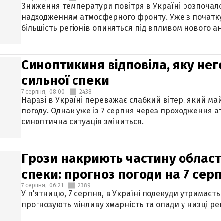
Зниження температури повітря в Україні розпочалос
надходженням атмосферного фронту. Уже з початку
більшість регіонів опиняться під впливом нового а
Синоптикиня відповіла, яку нег
сильної спеки
7 серпня,
08:00
2438
Наразі в Україні переважає слабкий вітер, який м
погоду. Однак уже із 7 серпня через проходження 
синоптична ситуація зміниться.
Грози накриють частину областе
спеки: прогноз погоди на 7 сер
7 серпня,
06:21
2389
У п'ятницю, 7 серпня, в Україні подекуди утримаєт
прогнозують мінливу хмарність та опади у низці рег