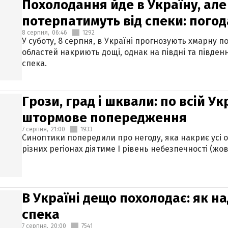
Похолодання йде в Україну, але
потерпатимуть від спеки: погод
8 серпня,
06:46
1292
У суботу, 8 серпня, в Україні прогнозують хмарну п
областей накриють дощі, однак на півдні та півден
спека.
Грози, град і шквали: по всій У
штормове попередження
7 серпня,
21:00
1933
Синоптики попередили про негоду, яка накриє усі об
різних регіонах діятиме І рівень небезпечності (жов
В Україні дещо похолодає: як н
спека
7 серпня,
20:00
7541