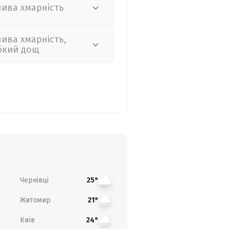
лива хмарність
лива хмарність,
бкий дощ
Чернівці
25°
Житомир
21°
Київ
24°