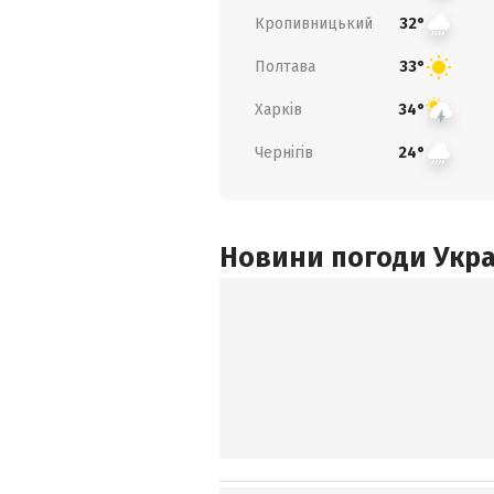
Кропивницький
32°
Полтава
33°
Харків
34°
Чернігів
24°
Новини погоди Украї