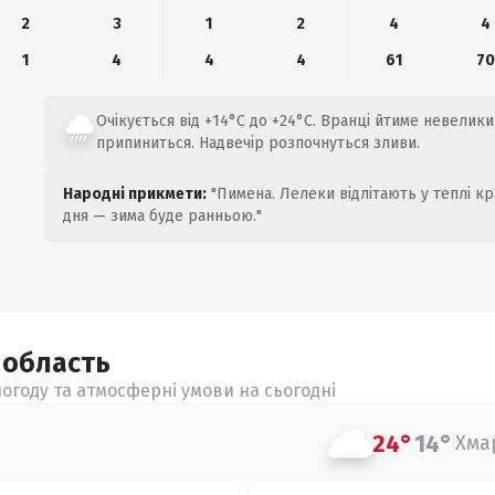
2
3
1
2
4
4
1
4
4
4
61
70
Очікується від +14°C до +24°C. Вранці йтиме невелики
припиниться. Надвечір розпочнуться зливи.
Народні прикмети:
"Пимена. Лелеки відлітають у теплі кр
дня — зима буде ранньою."
а
область
огоду та атмосферні умови на сьогодні
24°
14°
Хма