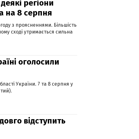
 деякі регіони
а на 8 серпня
огоду з проясненнями. Більшість
ному сході утримається сильна
країні оголосили
ласті України. 7 та 8 серпня у
тий).
адовго відступить