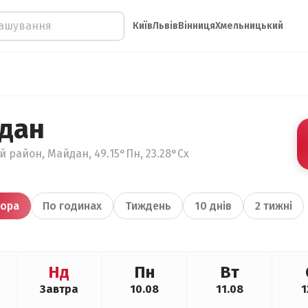
Київ
Львів
Вінниця
Хмельницький
дан
й район, Майдан, 49.15°Пн, 23.28°Сх
ора
По годинах
Тиждень
10 днів
2 тижні
Нд
Пн
Вт
Завтра
10.08
11.08
1