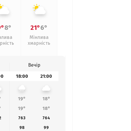
9°
8°
21°
6°
нлива
Мінлива
рність
хмарність
Вечір
00
18:00
21:00
°
19°
18°
°
19°
18°
2
763
764
98
99