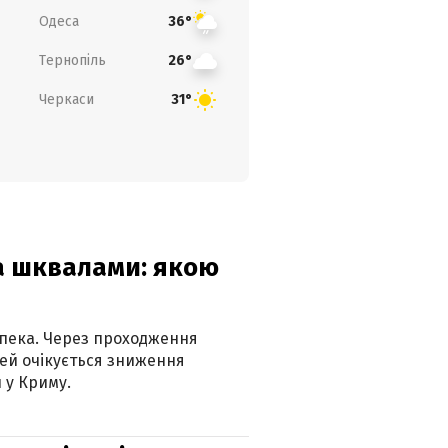
Одеса
36°
Тернопіль
26°
Черкаси
31°
та шквалами: якою
спека. Через проходження
ей очікується зниження
 у Криму.