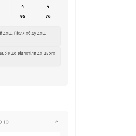
4
4
95
76
й дощ. Після обіду дощ
аї. Якщо відлетіли до цього
рно