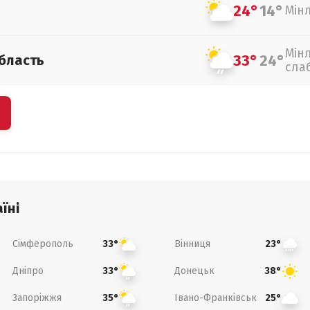
24°
14°
Мін
Мін
33°
24°
бласть
сла
їні
Сімферополь
Вінниця
33°
23°
Дніпро
Донецьк
33°
38°
Запоріжжя
Івано-Франківськ
35°
25°