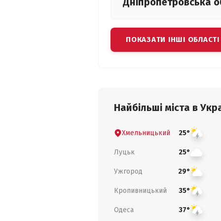
Дніпропетровська
о
ПОКАЗАТИ ІНШІ ОБЛАСТІ
Найбільші міста в Укра
Хмельницький
25°
Луцьк
25°
Ужгород
29°
Кропивницький
35°
Одеса
37°