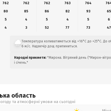
762
762
762
763
764
76
80
85
86
82
93
65
5
4
5
4
5
6
4
3
52
77
73
47
Температура коливатиметься від +16°C до +25°C. До об
6 м/с. Надвечір дощ припиниться.
Народні прикмети:
"Мирона. Вітряний день ("Мирон-вітро
і січень."
цька
область
огоду та атмосферні умови на сьогодні