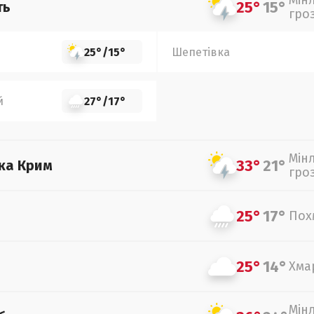
Мін
25°
15°
ть
гро
25°
/
15°
Шепетівка
й
27°
/
17°
Мін
33°
21°
ка Крим
гро
25°
17°
Пох
25°
14°
Хма
Мін