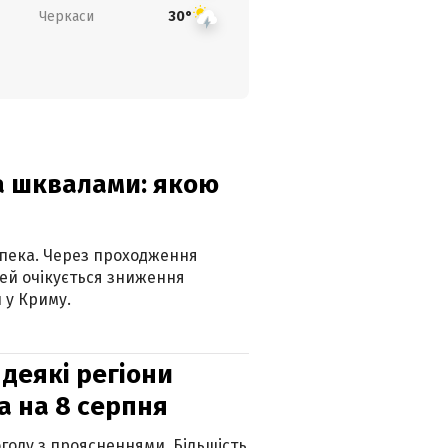
Черкаси
30°
та шквалами: якою
спека. Через проходження
ей очікується зниження
 у Криму.
 деякі регіони
а на 8 серпня
огоду з проясненнями. Більшість