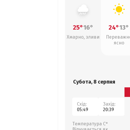
25°
16°
24°
13°
Хмарно, зливи
Переважн
ясно
Субота, 8 серпня
Схід:
Захід:
05:49
20:39
Температура С°
Відчувається як