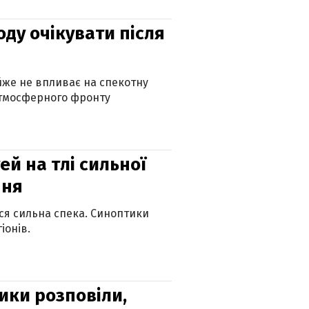
оду очікувати після
айже не впливає на спекотну
атмосферного фронту
й на тлі сильної
пня
ься сильна спека. Синоптики
іонів.
ики розповіли,