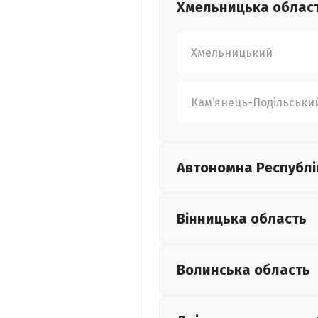
Хмельницька
облас
Хмельницький
Кам’янець-Подільськи
Автономна Республі
Вінницька
область
Волинська
область