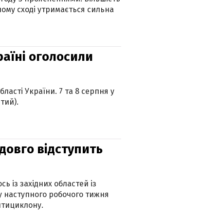
ному сході утримається сильна
країні оголосили
ласті України. 7 та 8 серпня у
тий).
адовго відступить
ь із західних областей із
 наступного робочого тижня
нтициклону.