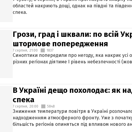
областей накриють дощі, однак на півдні та півден
спека.
Грози, град і шквали: по всій У
штормове попередження
7 серпня,
21:00
1837
Синоптики попередили про негоду, яка накриє усі об
різних регіонах діятиме І рівень небезпечності (жов
В Україні дещо похолодає: як н
спека
7 серпня,
20:00
5848
Зниження температури повітря в Україні розпочалос
надходженням атмосферного фронту. Уже з початку
більшість регіонів опиняться під впливом нового а