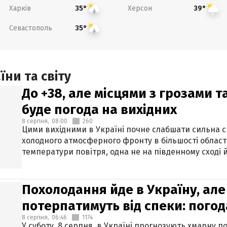
Харків
Херсон
35°
39°
Севастополь
35°
ни та світу
До +38, але місцями з грозами 
буде погода на вихідних
8 серпня,
08:00
260
Цими вихідними в Україні почне слабшати сильна 
холодного атмосферного фронту в більшості област
температури повітря, одна не на південному сході й
Похолодання йде в Україну, але
потерпатимуть від спеки: погод
8 серпня,
06:46
1174
У суботу, 8 серпня, в Україні прогнозують хмарну п