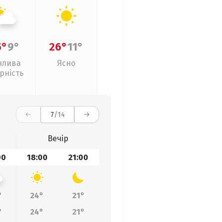
5°
9°
26°
11°
нлива
Ясно
рність
7
/14
Вечір
00
18:00
21:00
°
24°
21°
°
24°
21°