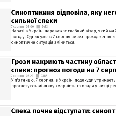
Синоптикиня відповіла, яку нег
сильної спеки
7 серпня,
08:00
2433
Наразі в Україні переважає слабкий вітер, який м
погоду. Однак уже із 7 серпня через проходження 
синоптична ситуація зміниться.
Грози накриють частину областе
спеки: прогноз погоди на 7 сер
7 серпня,
06:21
2385
У п'ятницю, 7 серпня, в Україні подекуди утримаєт
прогнозують мінливу хмарність та опади у низці рег
Спека почне відступати: синопт