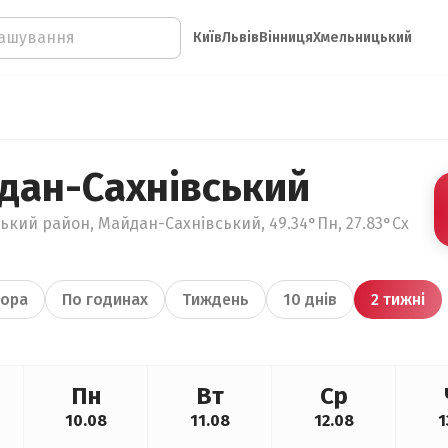
Київ
Львів
Вінниця
Хмельницький
дан-Сахнівський
ький район, Майдан-Сахнівський, 49.34°Пн, 27.83°Сх
ора
По годинах
Тиждень
10 днів
2 тижні
Пн
Вт
Ср
10.08
11.08
12.08
1