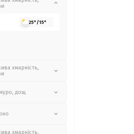
лива хмарність,
зи
25°
/
15°
лива хмарність,
зи
муро, дощ
рно
лива хмарність,