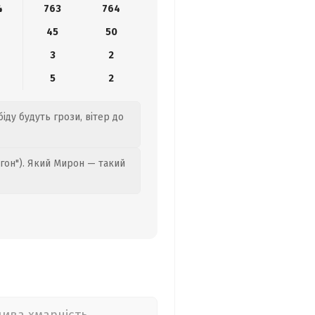
4
763
764
45
50
3
2
5
2
іду будуть грози, вітер до
гон"). Який Мирон — такий