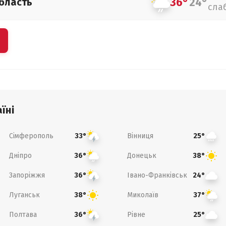
36°
24°
бласть
сла
їні
Сімферополь
Вінниця
33°
25°
Дніпро
Донецьк
36°
38°
Запоріжжя
Івано-Франківськ
36°
24°
Луганськ
Миколаїв
38°
37°
Полтава
Рівне
36°
25°