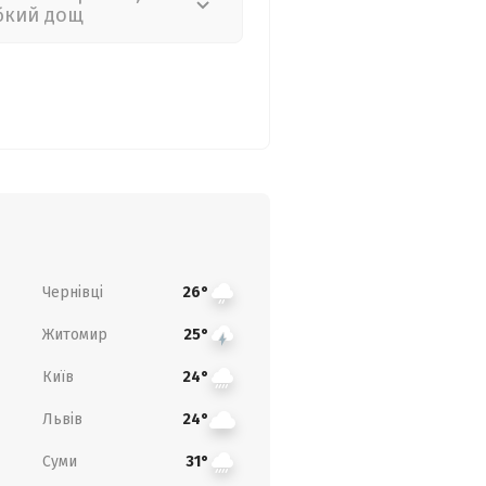
бкий дощ
Чернівці
26°
Житомир
25°
Київ
24°
Львів
24°
Суми
31°