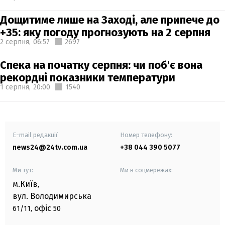
Дощитиме лише на Заході, але припече до
+35: яку погоду прогнозують на 2 серпня
2 серпня,
06:57
2697
Спека на початку серпня: чи поб'є вона
рекордні показники температури
1 серпня,
20:00
1540
E-mail редакції
Номер телефону:
news24@24tv.com.ua
+38 044 390 5077
Ми тут:
Ми в соцмережах:
м.Київ
,
вул. Володимирська
офіс
61/11,
50