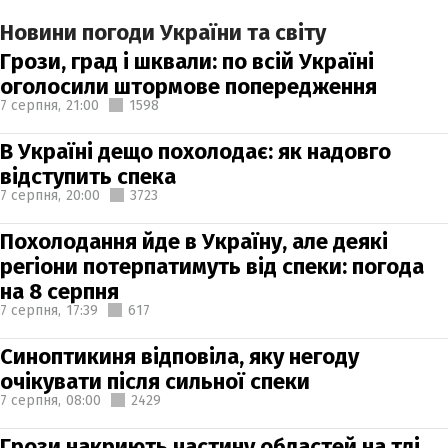
Новини погоди України та світу
Грози, град і шквали: по всій Україні
оголосили штормове попередження
7 серпня,
21:00
1598
В Україні дещо похолодає: як надовго
відступить спека
7 серпня,
20:00
3723
Похолодання йде в Україну, але деякі
регіони потерпатимуть від спеки: погода
на 8 серпня
7 серпня,
17:39
617
Синоптикиня відповіла, яку негоду
очікувати після сильної спеки
7 серпня,
08:00
2429
Грози накриють частину областей на тлі