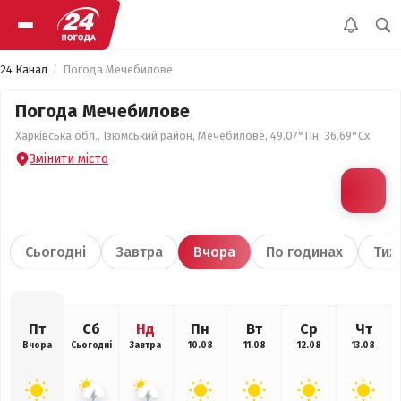
24 Канал
Погода Мечебилове
Погода Мечебилове
Харківська обл., Ізюмський район, Мечебилове, 49.07°Пн, 36.69°Сх
Змінити місто
Сьогодні
Завтра
Вчора
По годинах
Тиж
Пт
Сб
Нд
Пн
Вт
Ср
Чт
Вчора
Сьогодні
Завтра
10.08
11.08
12.08
13.08