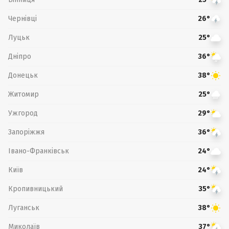
Чернівці
26°
Луцьк
25°
Дніпро
36°
Донецьк
38°
Житомир
25°
Ужгород
29°
Запоріжжя
36°
Івано-Франківськ
24°
Київ
24°
Кропивницький
35°
Луганськ
38°
Миколаїв
37°