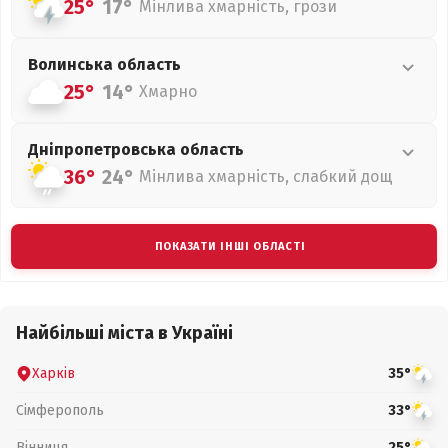
25°
17°
Мінлива хмарність, грози
Волинська
область
25°
14°
Хмарно
Дніпропетровська
область
36°
24°
Мінлива хмарність, слабкий дощ
ПОКАЗАТИ ІНШІ ОБЛАСТІ
Найбільші міста в Україні
Харків
35°
Сімферополь
33°
Вінниця
25°