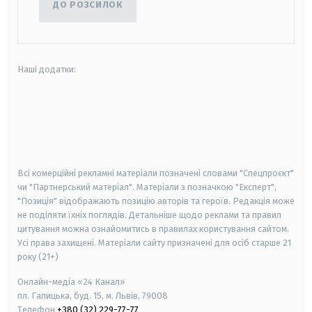
ДО РОЗСИЛОК
Наші додатки:
android
apple
smart tv
samsung smart tv
Всі комерційні рекламні матеріали позначені словами "Спецпроєкт"
чи "Партнерський матеріал". Матеріали з позначкою "Експерт",
"Позиція" відображають позицію авторів та героїв. Редакція може
не поділяти їхніх поглядів. Детальніше щодо реклами та правил
цитування можна ознайомитись в правилах користування сайтом.
Усі права захищені.
Матеріали сайту призначені для осіб старше
21
року (21+)
Онлайн-медіа «24 Канал»
пл. Галицька, буд. 15, м. Львів, 79008
Телефон
+380 (32) 229-77-77