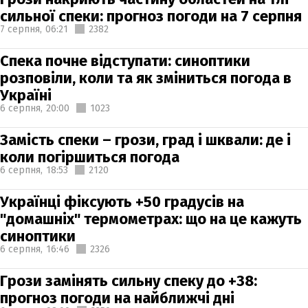
сильної спеки: прогноз погоди на 7 серпня
7 серпня,
06:21
2382
Спека почне відступати: синоптики
розповіли, коли та як зміниться погода в
Україні
6 серпня,
20:00
1023
Замість спеки – грози, град і шквали: де і
коли погіршиться погода
6 серпня,
18:53
2120
Українці фіксують +50 градусів на
"домашніх" термометрах: що на це кажуть
синоптики
6 серпня,
16:46
2326
Грози замінять сильну спеку до +38:
прогноз погоди на найближчі дні