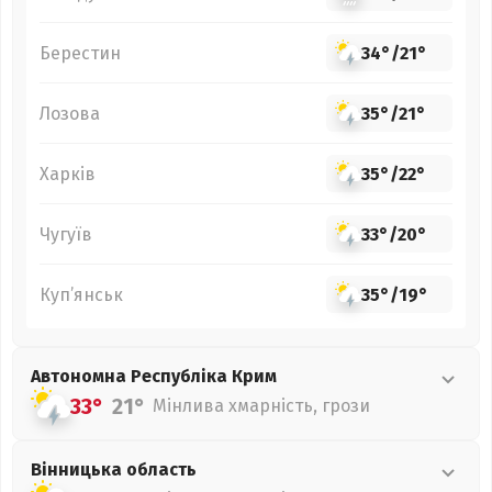
Берестин
34°
/
21°
Лозова
35°
/
21°
Харків
35°
/
22°
Чугуїв
33°
/
20°
Куп’янськ
35°
/
19°
Автономна Республіка Крим
33°
21°
Мінлива хмарність, грози
Вінницька
область