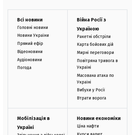
Всі новини
Війна Росії з
Головні новини
Україною
Новини України
Ракетні обстріли
Прямий ефір
Карта бойових дій
Відеоновини
Мирні переговори
Аудіоновини
Повітряна тривога в
Україні
Погода
Масована атака по
Україні
Вибухи у Росії
Втрати ворога
Мобілізація в
Новини економіки
Ціна нафти
Україні
Курси валют