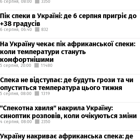
6 серпня,
08:00
3350
Пік спеки в Україні: де 6 серпня пригріє до
+38 градусів
6 серпня,
06:40
832
На Україну чекає пік африканської спеки:
коли температури стануть
комфортнішими
5 серпня,
20:00
11480
Спека не відступає: де будуть грози та чи
опуститься температура цього тижня
5 серпня,
08:00
1319
"Спекотна хвиля" накрила Україну:
синоптик розповів, коли очікуються зміни
4 серпня,
08:00
2350
Україну накриває африканська спека: де