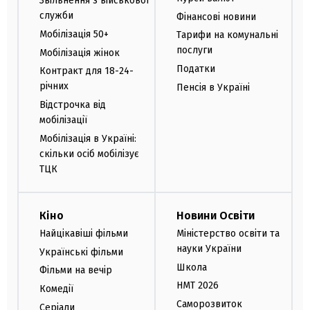
Звільнення з військової
служби
Фінансові новини
Мобілізація 50+
Тарифи на комунальні
послуги
Мобілізація жінок
Податки
Контракт для 18-24-
річних
Пенсія в Україні
Відстрочка від
мобілізації
Мобілізація в Україні:
скільки осіб мобілізує
ТЦК
Кіно
Новини Освіти
Найцікавіші фільми
Міністерство освіти та
науки України
Українські фільми
Школа
Фільми на вечір
НМТ 2026
Комедії
Саморозвиток
Серіали