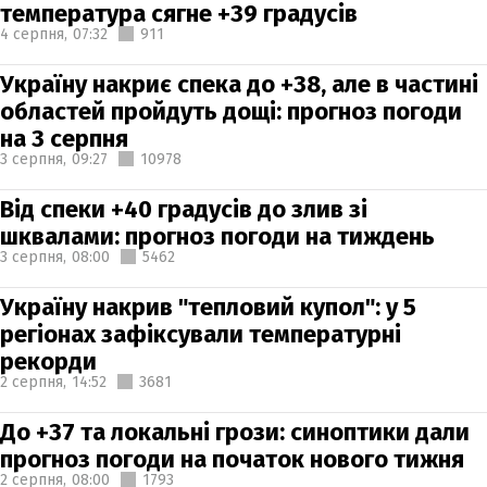
температура сягне +39 градусів
4 серпня,
07:32
911
Україну накриє спека до +38, але в частині
областей пройдуть дощі: прогноз погоди
на 3 серпня
3 серпня,
09:27
10978
Від спеки +40 градусів до злив зі
шквалами: прогноз погоди на тиждень
3 серпня,
08:00
5462
Україну накрив "тепловий купол": у 5
регіонах зафіксували температурні
рекорди
2 серпня,
14:52
3681
До +37 та локальні грози: синоптики дали
прогноз погоди на початок нового тижня
2 серпня,
08:00
1793