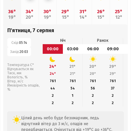
36°
34°
30°
29°
31°
26°
25°
19°
20°
19°
15°
14°
15°
12°
П'ятниця, 7 серпня
Ніч
Ранок
Схід:
05:14
00:00
03:00
06:00
09:00
1
Захід:
20:03
Температура С°
24°
21°
20°
29°
Відчувається як
Тиск, мм
24°
21°
20°
29°
Вологість, %
761
761
761
761
Вітер, м/с
Ймовірність опадів,
44
54
56
37
%
2
1
2
2
2
2
2
2
Цілий день небо буде безхмарним, ледь
відчутний вітер до 3 м/с, опадів не
передбачається. Очікується від +19°C до +36°C,