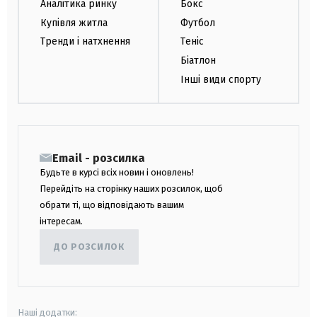
Аналітика ринку
Бокс
Купівля житла
Футбол
Тренди і натхнення
Теніс
Біатлон
Інші види спорту
Email - розсилка
Будьте в курсі всіх новин і оновлень!
Перейдіть на сторінку наших розсилок, щоб
обрати ті, що відповідають вашим
інтересам.
ДО РОЗСИЛОК
Наші додатки: