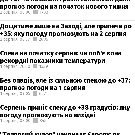
прогноз погоди на початок нового тижня
2 серпня,
08:00
1793
Дощитиме лише на Заході, але припече до
+35: яку погоду прогнозують на 2 серпня
2 серпня,
06:57
2696
Спека на початку серпня: чи поб'є вона
рекордні показники температури
1 серпня,
20:00
1539
Без опадів, але із сильною спекою до +37:
прогноз погоди на 1 серпня
1 серпня,
09:05
657
Серпень приніс спеку до +38 градусів: яку
погоду прогнозують на вихідні
1 серпня,
08:00
845
"Тепловий купол" накриває Європу: як