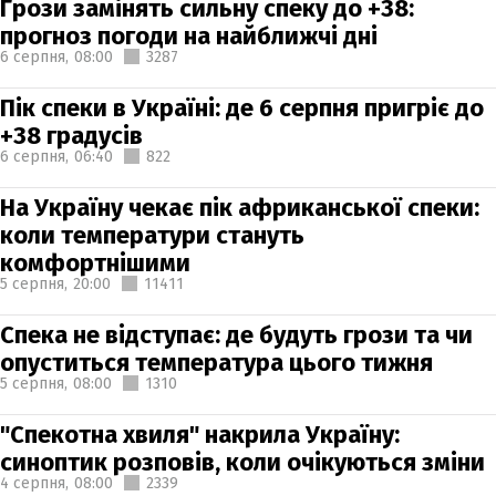
Грози замінять сильну спеку до +38:
прогноз погоди на найближчі дні
6 серпня,
08:00
3287
Пік спеки в Україні: де 6 серпня пригріє до
+38 градусів
6 серпня,
06:40
822
На Україну чекає пік африканської спеки:
коли температури стануть
комфортнішими
5 серпня,
20:00
11411
Спека не відступає: де будуть грози та чи
опуститься температура цього тижня
5 серпня,
08:00
1310
"Спекотна хвиля" накрила Україну:
синоптик розповів, коли очікуються зміни
4 серпня,
08:00
2339