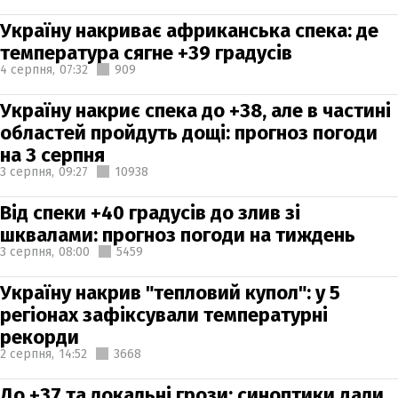
Україну накриває африканська спека: де
температура сягне +39 градусів
4 серпня,
07:32
909
Україну накриє спека до +38, але в частині
областей пройдуть дощі: прогноз погоди
на 3 серпня
3 серпня,
09:27
10938
Від спеки +40 градусів до злив зі
шквалами: прогноз погоди на тиждень
3 серпня,
08:00
5459
Україну накрив "тепловий купол": у 5
регіонах зафіксували температурні
рекорди
2 серпня,
14:52
3668
До +37 та локальні грози: синоптики дали