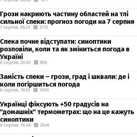
Грози накриють частину областей на тлі
сильної спеки: прогноз погоди на 7 серпня
7 серпня,
06:21
2175
Спека почне відступати: синоптики
розповіли, коли та як зміниться погода в
Україні
6 серпня,
20:00
850
Замість спеки – грози, град і шквали: де і
коли погіршиться погода
6 серпня,
18:53
1990
Українці фіксують +50 градусів на
"домашніх" термометрах: що на це кажуть
синоптики
6 серпня,
16:46
2046