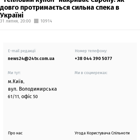
довго протримається сильна спека в
Україні
31 липня,
20:00
10914
E-mail редакції
Номер телефону:
news24@24tv.com.ua
+38 044 390 5077
Ми тут:
Ми в соцмережах:
м.Київ
,
вул. Володимирська
офіс
61/11,
50
Про нас
Угода Користувача Спільноти