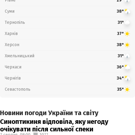
Рівне
29°
Суми
38°
Тернопіль
31°
Харків
37°
Херсон
38°
Хмельницький
31°
Черкаси
36°
Чернігів
34°
Севастополь
35°
Новини погоди України та світу
Синоптикиня відповіла, яку негоду
очікувати після сильної спеки
7 серпня,
08:00
1077