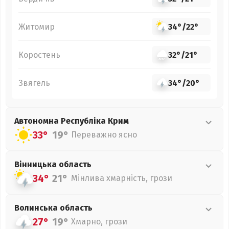
Житомир
34°
/
22°
Коростень
32°
/
21°
Звягель
34°
/
20°
Автономна Республіка Крим
33°
19°
Переважно ясно
Вінницька
область
34°
21°
Мінлива хмарність, грози
Волинська
область
27°
19°
Хмарно, грози