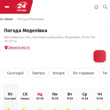
24 Канал
Погода Меделівка
Погода Меделівка
Житомирська обл., Житомирський район, Меделівка, 50.64°Пн,
29.32°Сх
Змінити місто
Сьогодні
Завтра
Вчора
По годинах
Тиж
Пт
Сб
Нд
Пн
Вт
Ср
Чт
Сьогодні
Завтра
09.08
10.08
11.08
12.08
13.08