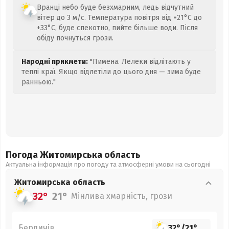
Вранці небо буде безхмарним, ледь відчутний
вітер до 3 м/с. Температура повітря від +21°C до
+33°C, буде спекотно, пийте більше води. Після
обіду почнуться грози.
Народні прикмети:
"Пимена. Лелеки відлітають у
теплі краї. Якщо відлетіли до цього дня — зима буде
ранньою."
Погода Житомирська
область
Актуальна інформація про погоду та атмосферні умови на сьогодні
Житомирська
область
32°
21°
Мінлива хмарність, грози
Бердичів
32°
/
21°