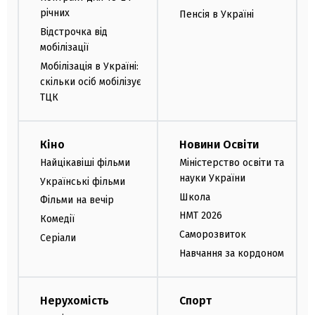
річних
Пенсія в Україні
Відстрочка від
мобілізації
Мобілізація в Україні:
скільки осіб мобілізує
ТЦК
Кіно
Новини Освіти
Найцікавіші фільми
Міністерство освіти та
науки України
Українські фільми
Школа
Фільми на вечір
НМТ 2026
Комедії
Саморозвиток
Серіали
Навчання за кордоном
Нерухомість
Спорт