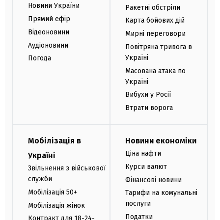
Новини України
Ракетні обстріли
Прямий ефір
Карта бойових дій
Відеоновини
Мирні переговори
Аудіоновини
Повітряна тривога в
Україні
Погода
Масована атака по
Україні
Вибухи у Росії
Втрати ворога
Мобілізація в
Новини економіки
Ціна нафти
Україні
Курси валют
Звільнення з військової
служби
Фінансові новини
Мобілізація 50+
Тарифи на комунальні
послуги
Мобілізація жінок
Податки
Контракт для 18-24-