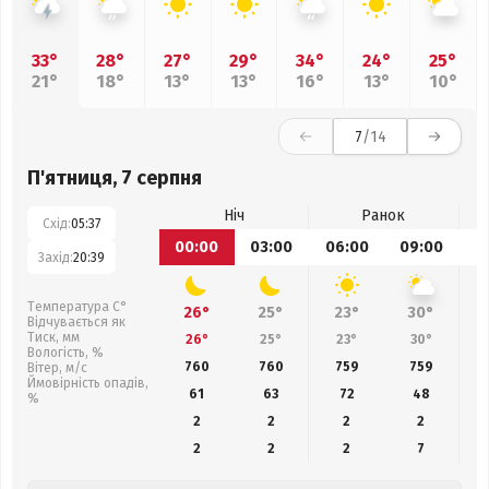
33°
28°
27°
29°
34°
24°
25°
21°
18°
13°
13°
16°
13°
10°
7
/14
П'ятниця, 7 серпня
Ніч
Ранок
Схід:
05:37
00:00
03:00
06:00
09:00
1
Захід:
20:39
Температура С°
26°
25°
23°
30°
Відчувається як
Тиск, мм
26°
25°
23°
30°
Вологість, %
760
760
759
759
Вітер, м/с
Ймовірність опадів,
61
63
72
48
%
2
2
2
2
2
2
2
7