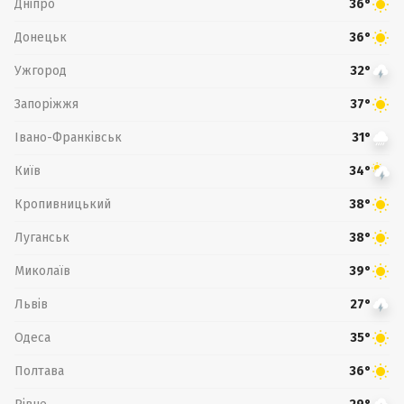
Дніпро
36°
Донецьк
36°
Ужгород
32°
Запоріжжя
37°
Івано-Франківськ
31°
Київ
34°
Кропивницький
38°
Луганськ
38°
Миколаїв
39°
Львів
27°
Одеса
35°
Полтава
36°