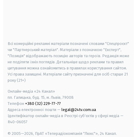
android
apple
smart tv
samsung smart tv
Всі комерційні рекламні матеріали позначені словами "Спецпроєкт"
чи "Партнерський матеріал". Матеріали з позначкою "Експерт",
"Позиція" відображають позицію авторів та героїв. Редакція може
не поділяти їхніх поглядів. Детальніше щодо реклами та правил
цитування можна ознайомитись в правилах користування сайтом.
Усі права захищені.
Матеріали сайту призначені для осіб старше
21
року (21+)
Онлайн-медіа «24 Канал»
пл. Галицька, буд. 15, м. Львів, 79008
Телефон
+380 (32) 229-77-77
Адреса електронної пошти —
legal@24tv.com.ua
Ідентифікатор онлайн-медіа в Реєстрі суб'єктів у сфері медіа —
R40-06057
© 2005—2026,
ПрАТ «Телерадіокомпанія "Люкс"», 24 Канал.