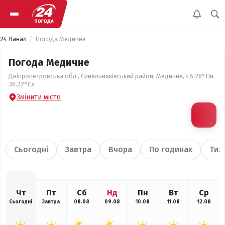
24 Канал
Погода Медичне
Погода Медичне
Дніпропетровська обл., Синельниківський район, Медичне, 48.26°Пн,
36.22°Сх
Змінити місто
Сьогодні
Завтра
Вчора
По годинах
Тиж
Чт
Пт
Сб
Нд
Пн
Вт
Ср
Сьогодні
Завтра
08.08
09.08
10.08
11.08
12.08