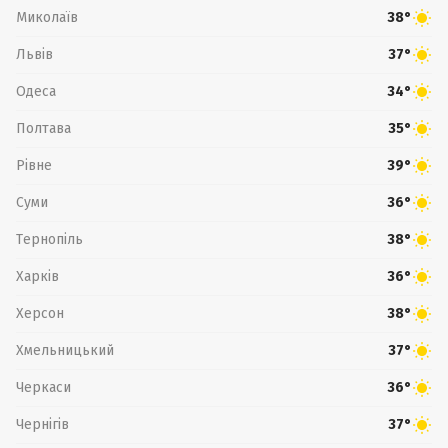
Миколаїв
38°
Львів
37°
Одеса
34°
Полтава
35°
Рівне
39°
Суми
36°
Тернопіль
38°
Харків
36°
Херсон
38°
Хмельницький
37°
Черкаси
36°
Чернігів
37°