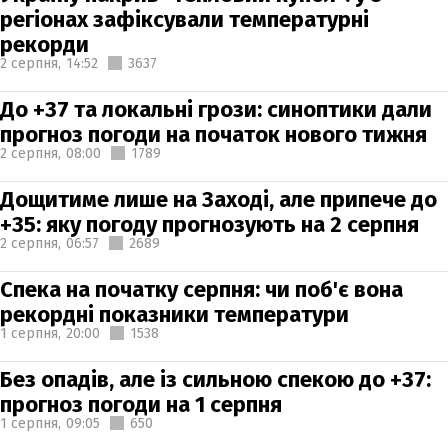
регіонах зафіксували температурні
рекорди
2 серпня,
14:52
3637
До +37 та локальні грози: синоптики дали
прогноз погоди на початок нового тижня
2 серпня,
08:00
1789
Дощитиме лише на Заході, але припече до
+35: яку погоду прогнозують на 2 серпня
2 серпня,
06:57
2689
Спека на початку серпня: чи поб'є вона
рекордні показники температури
1 серпня,
20:00
1538
Без опадів, але із сильною спекою до +37:
прогноз погоди на 1 серпня
1 серпня,
09:05
650