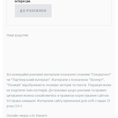
інтересам.
ДО РОЗСИЛОК
Наші додатки:
android
apple
smart tv
samsung smart tv
Всі комерційні рекламні матеріали позначені словами "Спецпроєкт"
чи "Партнерський матеріал". Матеріали з позначкою "Експерт",
"Позиція" відображають позицію авторів та героїв. Редакція може
не поділяти їхніх поглядів. Детальніше щодо реклами та правил
цитування можна ознайомитись в правилах користування сайтом.
Усі права захищені.
Матеріали сайту призначені для осіб старше
21
року (21+)
Онлайн-медіа «24 Канал»