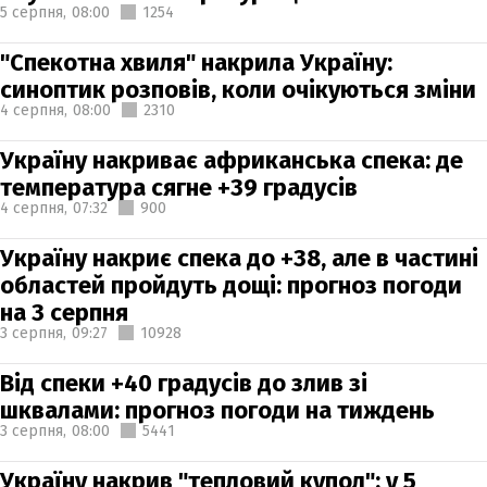
5 серпня,
08:00
1254
"Спекотна хвиля" накрила Україну:
синоптик розповів, коли очікуються зміни
4 серпня,
08:00
2310
Україну накриває африканська спека: де
температура сягне +39 градусів
4 серпня,
07:32
900
Україну накриє спека до +38, але в частині
областей пройдуть дощі: прогноз погоди
на 3 серпня
3 серпня,
09:27
10928
Від спеки +40 градусів до злив зі
шквалами: прогноз погоди на тиждень
3 серпня,
08:00
5441
Україну накрив "тепловий купол": у 5