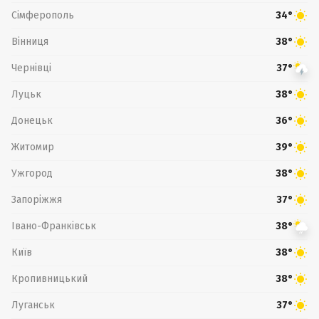
Сімферополь
34°
Вінниця
38°
Чернівці
37°
Луцьк
38°
Донецьк
36°
Житомир
39°
Ужгород
38°
Запоріжжя
37°
Івано-Франківськ
38°
Київ
38°
Кропивницький
38°
Луганськ
37°