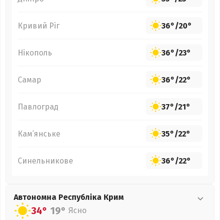
Кривий Ріг
36°
/
20°
Нікополь
36°
/
23°
Самар
36°
/
22°
Павлоград
37°
/
21°
Кам’янське
35°
/
22°
Синельникове
36°
/
22°
Автономна Республіка Крим
34°
19°
Ясно