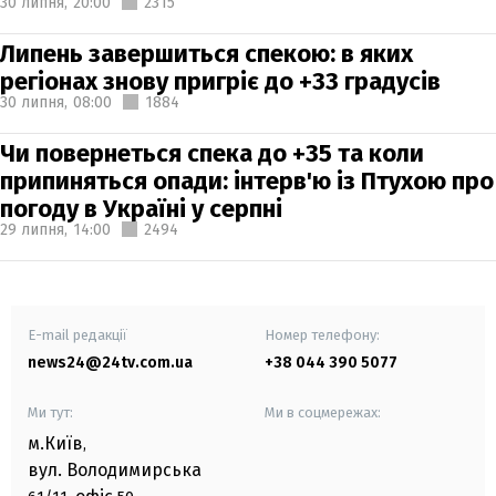
30 липня,
20:00
2315
Липень завершиться спекою: в яких
регіонах знову пригріє до +33 градусів
30 липня,
08:00
1884
Чи повернеться спека до +35 та коли
припиняться опади: інтерв'ю із Птухою про
погоду в Україні у серпні
29 липня,
14:00
2494
E-mail редакції
Номер телефону:
news24@24tv.com.ua
+38 044 390 5077
Ми тут:
Ми в соцмережах:
м.Київ
,
вул. Володимирська