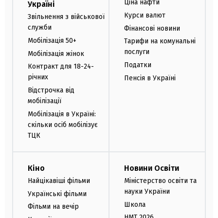
Ціна нафти
Україні
Курси валют
Звільнення з військової
служби
Фінансові новини
Мобілізація 50+
Тарифи на комунальні
послуги
Мобілізація жінок
Податки
Контракт для 18-24-
річних
Пенсія в Україні
Відстрочка від
мобілізації
Мобілізація в Україні:
скільки осіб мобілізує
ТЦК
Кіно
Новини Освіти
Найцікавіші фільми
Міністерство освіти та
науки України
Українські фільми
Школа
Фільми на вечір
НМТ 2026