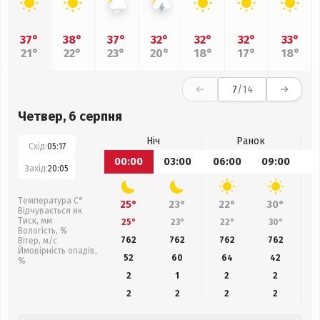
37°
38°
37°
32°
32°
32°
33°
21°
22°
23°
20°
18°
17°
18°
7
/14
Четвер, 6 серпня
Ніч
Ранок
Схід:
05:17
00:00
03:00
06:00
09:00
1
Захід:
20:05
Температура С°
25°
23°
22°
30°
Відчувається як
Тиск, мм
25°
23°
22°
30°
Вологість, %
762
762
762
762
Вітер, м/с
Ймовірність опадів,
52
60
64
42
%
2
1
2
2
2
2
2
2