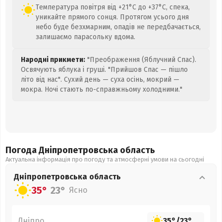
Температура повітря від +21°C до +37°C, спека,
уникайте прямого сонця. Протягом усього дня
небо буде безхмарним, опадів не передбачається,
залишаємо парасольку вдома.
Народні прикмети:
"Преображення (Яблучний Спас).
Освячують яблука і груші. "Прийшов Спас — пішло
літо від нас". Сухий день — суха осінь, мокрий —
мокра. Ночі стають по-справжньому холодними."
Погода Дніпропетровська
область
Актуальна інформація про погоду та атмосферні умови на сьогодні
Дніпропетровська
область
35°
23°
Ясно
Дніпро
35°
/
23°