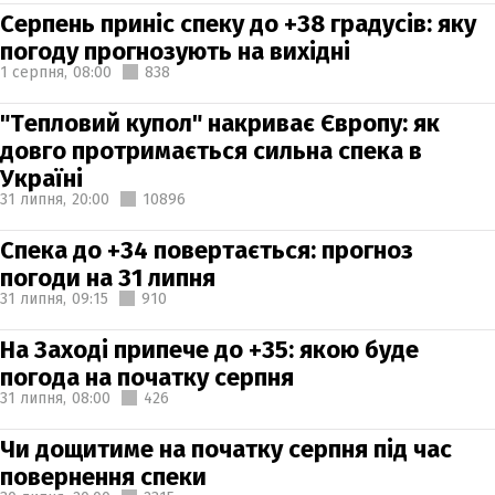
Серпень приніс спеку до +38 градусів: яку
погоду прогнозують на вихідні
1 серпня,
08:00
838
"Тепловий купол" накриває Європу: як
довго протримається сильна спека в
Україні
31 липня,
20:00
10896
Спека до +34 повертається: прогноз
погоди на 31 липня
31 липня,
09:15
910
На Заході припече до +35: якою буде
погода на початку серпня
31 липня,
08:00
426
Чи дощитиме на початку серпня під час
повернення спеки