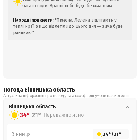
багато води. Вранці небо буде безхмарним.
Народні прикмети:
"Пимена. Лелеки відлітають у
теплі краї. Якщо відлетіли до цього дня — зима буде
ранньою."
Погода Вінницька
область
Актуальна інформація про погоду та атмосферні умови на сьогодні
Вінницька
область
34°
21°
Переважно ясно
Вінниця
34°
/
21°