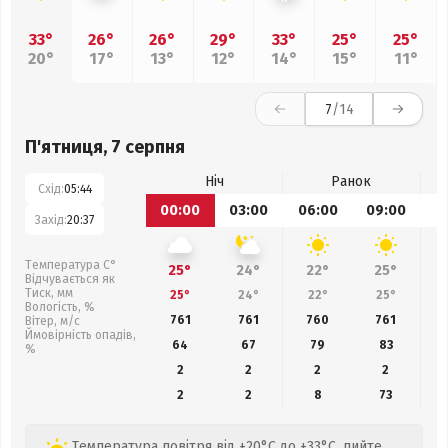
33°
26°
26°
29°
33°
25°
25°
20°
17°
13°
12°
14°
15°
11°
7
/14
П'ятниця, 7 серпня
Ніч
Ранок
Схід:
05:44
00:00
03:00
06:00
09:00
1
Захід:
20:37
Температура С°
25°
24°
22°
25°
Відчувається як
Тиск, мм
25°
24°
22°
25°
Вологість, %
761
761
760
761
Вітер, м/с
Ймовірність опадів,
64
67
79
83
%
2
2
2
2
2
2
8
73
Температура повітря від +20°C до +33°C, пийте