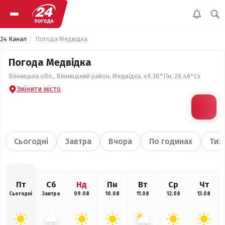
24 Канал
Погода Медвідка
Погода Медвідка
Вінницька обл., Вінницький район, Медвідка, 49.38°Пн, 28.46°Сх
Змінити місто
Сьогодні
Завтра
Вчора
По годинах
Тиж
Пт
Сб
Нд
Пн
Вт
Ср
Чт
Сьогодні
Завтра
09.08
10.08
11.08
12.08
13.08