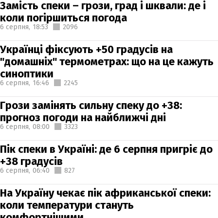
Замість спеки – грози, град і шквали: де і
коли погіршиться погода
6 серпня,
18:53
2096
Українці фіксують +50 градусів на
"домашніх" термометрах: що на це кажуть
синоптики
6 серпня,
16:46
2245
Грози замінять сильну спеку до +38:
прогноз погоди на найближчі дні
6 серпня,
08:00
3323
Пік спеки в Україні: де 6 серпня пригріє до
+38 градусів
6 серпня,
06:40
827
На Україну чекає пік африканської спеки:
коли температури стануть
комфортнішими