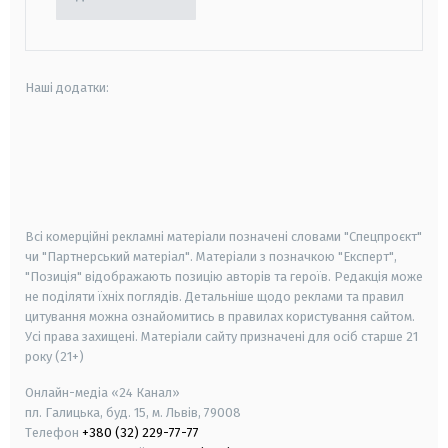
Наші додатки:
android
apple
smart tv
samsung smart tv
Всі комерційні рекламні матеріали позначені словами "Спецпроєкт"
чи "Партнерський матеріал". Матеріали з позначкою "Експерт",
"Позиція" відображають позицію авторів та героїв. Редакція може
не поділяти їхніх поглядів. Детальніше щодо реклами та правил
цитування можна ознайомитись в правилах користування сайтом.
Усі права захищені.
Матеріали сайту призначені для осіб старше
21
року (21+)
Онлайн-медіа «24 Канал»
пл. Галицька, буд. 15, м. Львів, 79008
Телефон
+380 (32) 229-77-77