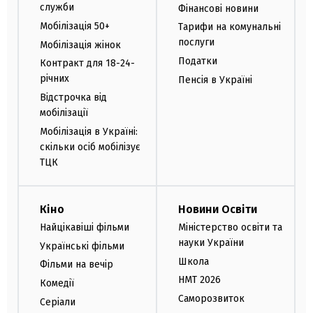
служби
Фінансові новини
Мобілізація 50+
Тарифи на комунальні
послуги
Мобілізація жінок
Податки
Контракт для 18-24-
річних
Пенсія в Україні
Відстрочка від
мобілізації
Мобілізація в Україні:
скільки осіб мобілізує
ТЦК
Кіно
Новини Освіти
Найцікавіші фільми
Міністерство освіти та
науки України
Українські фільми
Школа
Фільми на вечір
НМТ 2026
Комедії
Саморозвиток
Серіали