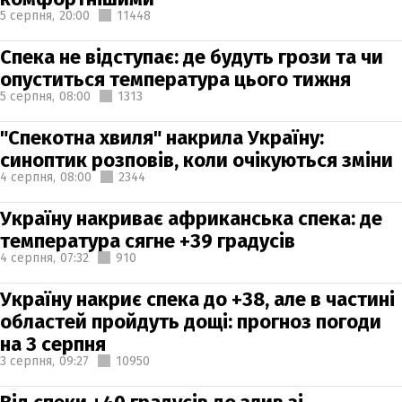
5 серпня,
20:00
11448
Спека не відступає: де будуть грози та чи
опуститься температура цього тижня
5 серпня,
08:00
1313
"Спекотна хвиля" накрила Україну:
синоптик розповів, коли очікуються зміни
4 серпня,
08:00
2344
Україну накриває африканська спека: де
температура сягне +39 градусів
4 серпня,
07:32
910
Україну накриє спека до +38, але в частині
областей пройдуть дощі: прогноз погоди
на 3 серпня
3 серпня,
09:27
10950