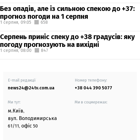
Без опадів, але із сильною спекою до +37:
прогноз погоди на 1 серпня
1 серпня,
09:05
658
Серпень приніс спеку до +38 градусів: яку
погоду прогнозують на вихідні
1 серпня,
08:00
847
E-mail редакції
Номер телефону:
news24@24tv.com.ua
+38 044 390 5077
Ми тут:
Ми в соцмережах:
м.Київ
,
вул. Володимирська
офіс
61/11,
50