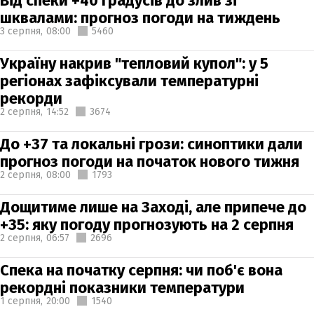
Від спеки +40 градусів до злив зі
шквалами: прогноз погоди на тиждень
3 серпня,
08:00
5460
Україну накрив "тепловий купол": у 5
регіонах зафіксували температурні
рекорди
2 серпня,
14:52
3674
До +37 та локальні грози: синоптики дали
прогноз погоди на початок нового тижня
2 серпня,
08:00
1793
Дощитиме лише на Заході, але припече до
+35: яку погоду прогнозують на 2 серпня
2 серпня,
06:57
2696
Спека на початку серпня: чи поб'є вона
рекордні показники температури
1 серпня,
20:00
1540