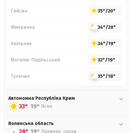
Гайсин
35°
/
20°
Жмеринка
34°
/
20°
Хмільник
34°
/
19°
Могилів-Подільський
32°
/
19°
Тульчин
35°
/
18°
Автономна Республіка Крим
33°
19°
Ясно
Волинська
область
28°
19°
Похмуро, грози