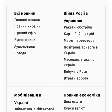
Всі новини
Війна Росії з
Головні новини
Україною
Новини України
Ракетні обстріли
Прямий ефір
Карта бойових дій
Відеоновини
Мирні переговори
Аудіоновини
Повітряна тривога в
Україні
Погода
Масована атака по
Україні
Вибухи у Росії
Втрати ворога
Мобілізація в
Новини економіки
Ціна нафти
Україні
Курси валют
Звільнення з військової