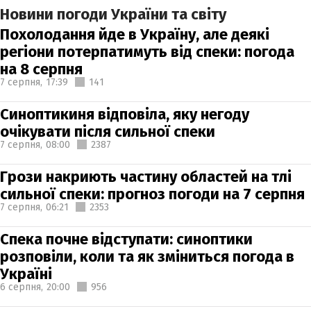
Новини погоди України та світу
Похолодання йде в Україну, але деякі
регіони потерпатимуть від спеки: погода
на 8 серпня
7 серпня,
17:39
141
Синоптикиня відповіла, яку негоду
очікувати після сильної спеки
7 серпня,
08:00
2387
Грози накриють частину областей на тлі
сильної спеки: прогноз погоди на 7 серпня
7 серпня,
06:21
2353
Спека почне відступати: синоптики
розповіли, коли та як зміниться погода в
Україні
6 серпня,
20:00
956