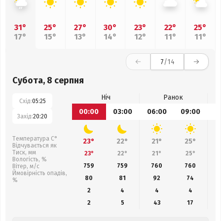
31°
25°
27°
30°
23°
22°
25°
17°
15°
13°
14°
12°
11°
11°
7
/14
Субота, 8 серпня
Ніч
Ранок
Схід:
05:25
00:00
03:00
06:00
09:00
1
Захід:
20:20
Температура С°
23°
22°
21°
25°
Відчувається як
Тиск, мм
23°
22°
21°
25°
Вологість, %
759
759
760
760
Вітер, м/с
Ймовірність опадів,
80
81
92
74
%
2
4
4
4
2
5
43
17