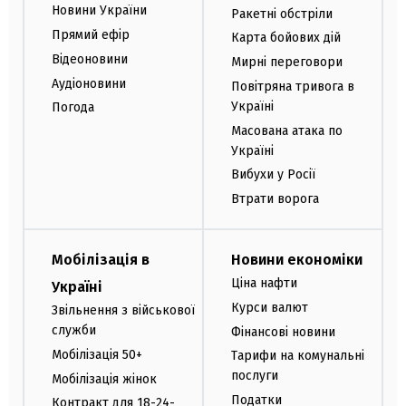
Новини України
Ракетні обстріли
Прямий ефір
Карта бойових дій
Відеоновини
Мирні переговори
Аудіоновини
Повітряна тривога в
Україні
Погода
Масована атака по
Україні
Вибухи у Росії
Втрати ворога
Мобілізація в
Новини економіки
Ціна нафти
Україні
Курси валют
Звільнення з військової
служби
Фінансові новини
Мобілізація 50+
Тарифи на комунальні
послуги
Мобілізація жінок
Податки
Контракт для 18-24-