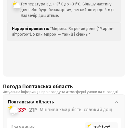
Температура від +17°C до +31°C. Більшу частину
дня небо буде безхмарним, легкий вітер до 4 м/с.
Надвечір дощитиме.
Народні прикмети:
"Мирона. Вітряний день ("Мирон-
вітрогон"). Який Мирон — такий і січень."
Погода Полтавська
область
Актуальна інформація про погоду та атмосферні умови на сьогодні
Полтавська
область
33°
21°
Мінлива хмарність, слабкий дощ
Кременчук
33°
/
21°