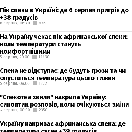
Пік спеки в Україні: де 6 серпня пригріє до
+38 градусів
6 серпня,
06:40
836
На Україну чекає пік африканської спеки:
коли температури стануть
комфортнішими
5 серпня,
20:00
11498
Спека не відступає: де будуть грози та чи
опуститься температура цього тижня
5 серпня,
08:00
1322
"Спекотна хвиля" накрила Україну:
синоптик розповів, коли очікуються зміни
4 серпня,
08:00
2350
Україну накриває африканська спека: де
температура сягне +39 градусів