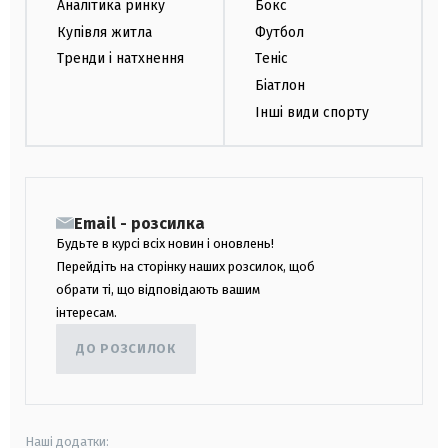
Аналітика ринку
Бокс
Купівля житла
Футбол
Тренди і натхнення
Теніс
Біатлон
Інші види спорту
Email - розсилка
Будьте в курсі всіх новин і оновлень!
Перейдіть на сторінку наших розсилок, щоб
обрати ті, що відповідають вашим
інтересам.
ДО РОЗСИЛОК
Наші додатки: