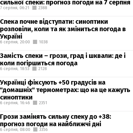
сильної спеки: прогноз погоди на 7 серпня
7 серпня,
06:21
2388
Спека почне відступати: синоптики
розповіли, коли та як зміниться погода в
Україні
6 серпня,
20:00
1038
Замість спеки – грози, град і шквали: де і
коли погіршиться погода
6 серпня,
18:53
2128
Українці фіксують +50 градусів на
"домашніх" термометрах: що на це кажуть
синоптики
6 серпня,
16:46
2351
Грози замінять сильну спеку до +38:
прогноз погоди на найближчі дні
6 серпня,
08:00
3356