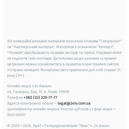
android
apple
smart tv
samsung smart tv
Всі комерційні рекламні матеріали позначені словами "Спецпроєкт"
чи "Партнерський матеріал". Матеріали з позначкою "Експерт",
"Позиція" відображають позицію авторів та героїв. Редакція може
не поділяти їхніх поглядів. Детальніше щодо реклами та правил
цитування можна ознайомитись в правилах користування сайтом.
Усі права захищені.
Матеріали сайту призначені для осіб старше
21
року (21+)
Онлайн-медіа «24 Канал»
пл. Галицька, буд. 15, м. Львів, 79008
Телефон
+380 (32) 229-77-77
Адреса електронної пошти —
legal@24tv.com.ua
Ідентифікатор онлайн-медіа в Реєстрі суб'єктів у сфері медіа —
R40-06057
© 2005—2026,
ПрАТ «Телерадіокомпанія "Люкс"», 24 Канал.