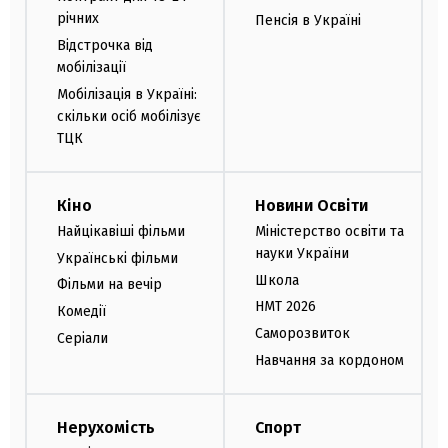
річних
Пенсія в Україні
Відстрочка від
мобілізації
Мобілізація в Україні:
скільки осіб мобілізує
ТЦК
Кіно
Новини Освіти
Найцікавіші фільми
Міністерство освіти та
науки України
Українські фільми
Школа
Фільми на вечір
НМТ 2026
Комедії
Саморозвиток
Серіали
Навчання за кордоном
Нерухомість
Спорт