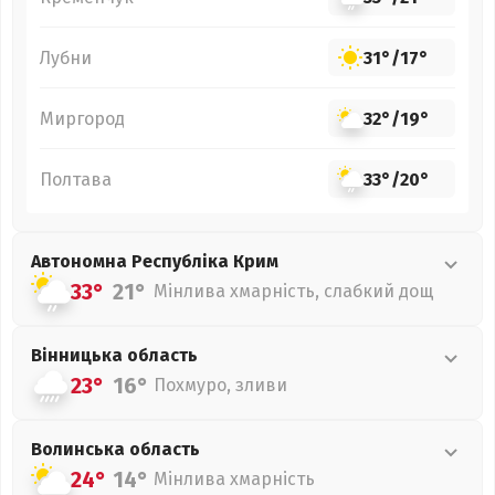
Лубни
31°
/
17°
Миргород
32°
/
19°
Полтава
33°
/
20°
Автономна Республіка Крим
33°
21°
Мінлива хмарність, слабкий дощ
Вінницька
область
23°
16°
Похмуро, зливи
Волинська
область
24°
14°
Мінлива хмарність