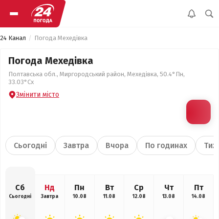
24 Канал
Погода Мехедівка
Погода Мехедівка
Полтавська обл., Миргородський район, Мехедівка, 50.4°Пн,
33.03°Сх
Змінити місто
Сьогодні
Завтра
Вчора
По годинах
Тиж
Сб
Нд
Пн
Вт
Ср
Чт
Пт
Сьогодні
Завтра
10.08
11.08
12.08
13.08
14.08