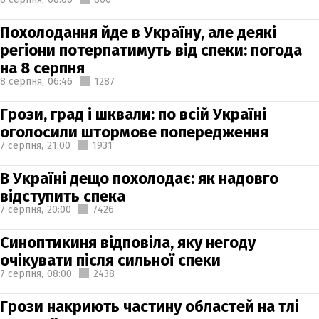
Похолодання йде в Україну, але деякі
регіони потерпатимуть від спеки: погода
на 8 серпня
8 серпня,
06:46
1287
Грози, град і шквали: по всій Україні
оголосили штормове попередження
7 серпня,
21:00
1931
В Україні дещо похолодає: як надовго
відступить спека
7 серпня,
20:00
7426
Синоптикиня відповіла, яку негоду
очікувати після сильної спеки
7 серпня,
08:00
2438
Грози накриють частину областей на тлі