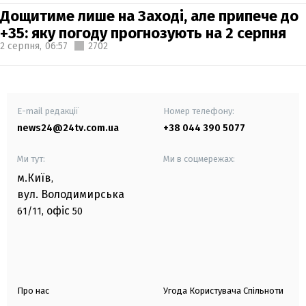
Дощитиме лише на Заході, але припече до
+35: яку погоду прогнозують на 2 серпня
2 серпня,
06:57
2702
E-mail редакції
Номер телефону:
news24@24tv.com.ua
+38 044 390 5077
Ми тут:
Ми в соцмережах:
м.Київ
,
вул. Володимирська
офіс
61/11,
50
Про нас
Угода Користувача Спільноти