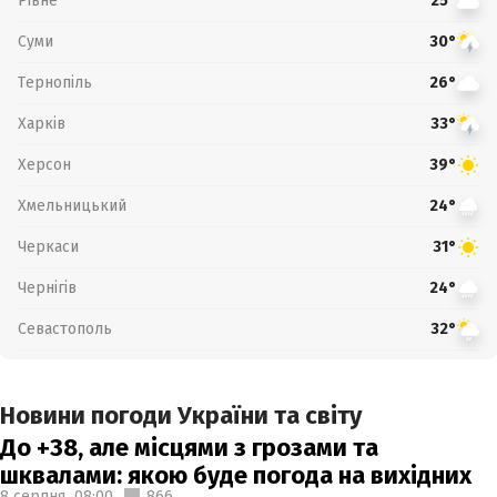
Рівне
25°
Суми
30°
Тернопіль
26°
Харків
33°
Херсон
39°
Хмельницький
24°
Черкаси
31°
Чернігів
24°
Севастополь
32°
Новини погоди України та світу
До +38, але місцями з грозами та
шквалами: якою буде погода на вихідних
8 серпня,
08:00
866