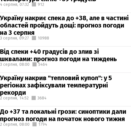
4 серпня,
07:32
912
Україну накриє спека до +38, але в частині
областей пройдуть дощі: прогноз погоди
на 3 серпня
3 серпня,
09:27
10988
Від спеки +40 градусів до злив зі
шквалами: прогноз погоди на тиждень
3 серпня,
08:00
5464
Україну накрив "тепловий купол": у 5
регіонах зафіксували температурні
рекорди
2 серпня,
14:52
3684
До +37 та локальні грози: синоптики дали
прогноз погоди на початок нового тижня
2 серпня,
08:00
1794