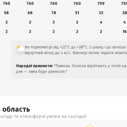
760
760
760
760
759
75
58
68
78
51
33
28
2
2
3
2
4
4
2
2
2
2
2
16
На термометрі від +22°C до +38°C. З ранку і до вечора
відчутний вітер до 4 м/с. Ввечері почне падати неве
Народні прикмети:
"Пимена. Лелеки відлітають у теплі кр
дня — зима буде ранньою."
а
область
огоду та атмосферні умови на сьогодні