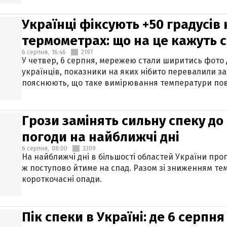
Українці фіксують +50 градусів
термометрах: що на це кажуть 
6 серпня,
16:46
2197
У четвер, 6 серпня, мережею стали ширитись фото
українців, показники на яких нібито перевалили за
пояснюють, що таке вимірювання температури пов
Грози замінять сильну спеку до 
погоди на найближчі дні
6 серпня,
08:00
3309
На найближчі дні в більшості областей України про
ж поступово йтиме на спад. Разом зі зниженням те
короткочасні опади.
Пік спеки в Україні: де 6 серпня