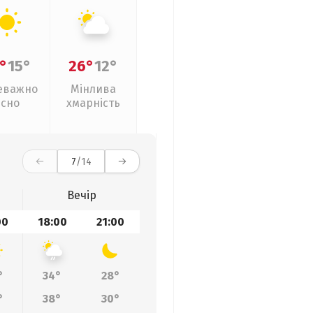
°
15°
26°
12°
еважно
Мінлива
ясно
хмарність
7
/14
Вечір
00
18:00
21:00
°
34°
28°
°
38°
30°