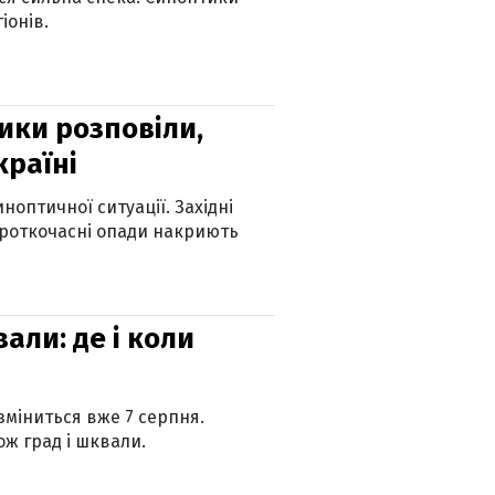
іонів.
ики розповіли,
країні
оптичної ситуації. Західні
ороткочасні опади накриють
вали: де і коли
 зміниться вже 7 серпня.
ж град і шквали.