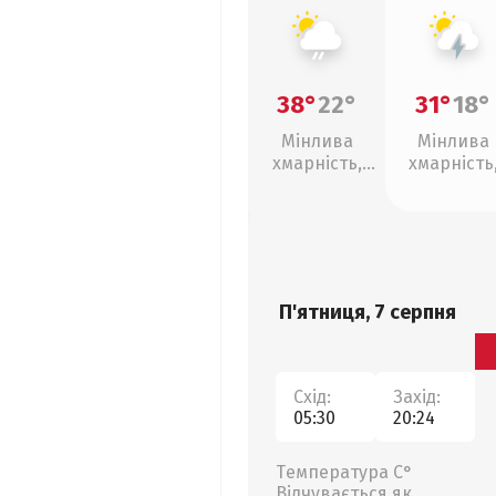
38°
22°
31°
18°
Мінлива
Мінлива
хмарність,
хмарність
слабкий дощ
грози
П'ятниця, 7 серпня
Схід:
Захід:
05:30
20:24
Температура С°
Відчувається як