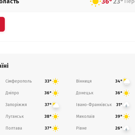
36°
23°
бласть
Пер
їні
Сімферополь
Вінниця
33°
34°
Дніпро
Донецьк
36°
36°
Запоріжжя
Івано-Франківськ
37°
31°
Луганськ
Миколаїв
38°
39°
Полтава
Рівне
37°
26°