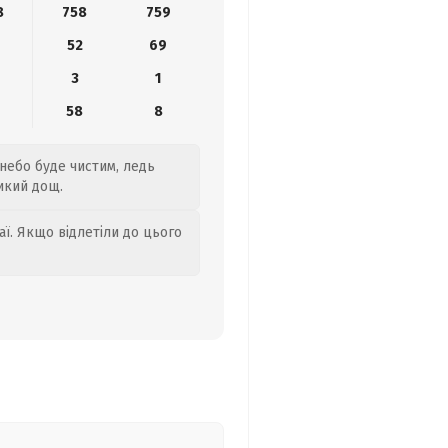
8
758
759
52
69
3
1
58
8
 небо буде чистим, ледь
ликий дощ.
аї. Якщо відлетіли до цього