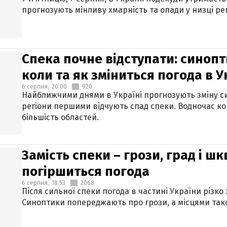
прогнозують мінливу хмарність та опади у низці рег
Спека почне відступати: синопт
коли та як зміниться погода в У
6 серпня,
20:00
920
Найближчими днями в Україні прогнозують зміну син
регіони першими відчують спад спеки. Водночас к
більшість областей.
Замість спеки – грози, град і шк
погіршиться погода
6 серпня,
18:53
2068
Після сильної спеки погода в частині України різко
Синоптики попереджають про грози, а місцями тако