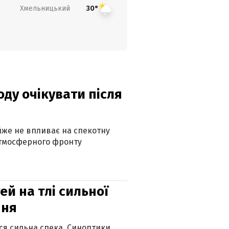
Хмельницький
30°
оду очікувати після
айже не впливає на спекотну
атмосферного фронту
й на тлі сильної
пня
ься сильна спека. Синоптики