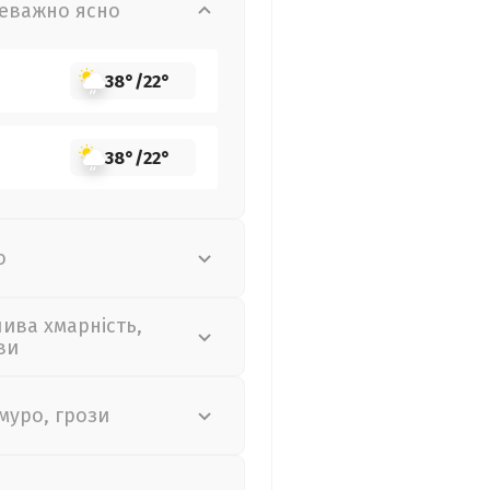
еважно ясно
38°
/
22°
38°
/
22°
о
лива хмарність,
ви
муро, грози