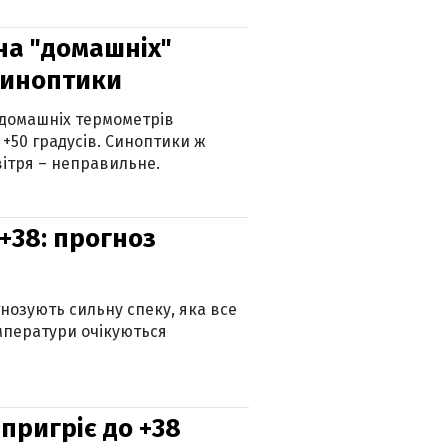
 на "домашніх"
синоптики
 домашніх термометрів
 +50 градусів. Синоптики ж
ітря – неправильне.
+38: прогноз
гнозують сильну спеку, яка все
мператури очікуються
 пригріє до +38