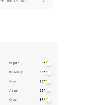
еважно ясно
Чернівці
33°
Житомир
33°
Київ
35°
Львів
25°
Суми
37°