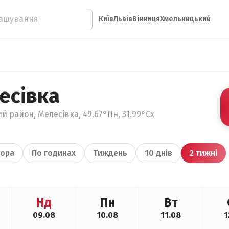
Київ
Львів
Вінниця
Хмельницький
есівка
й район, Мелесівка, 49.67°Пн, 31.99°Сх
ора
По годинах
Тиждень
10 днів
2 тижні
Нд
Пн
Вт
09.08
10.08
11.08
1