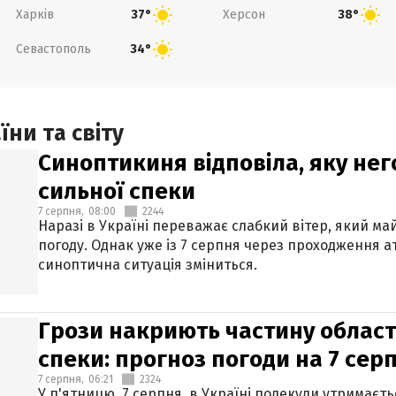
Харків
Херсон
37°
38°
Севастополь
34°
ни та світу
Синоптикиня відповіла, яку нег
сильної спеки
7 серпня,
08:00
2244
Наразі в Україні переважає слабкий вітер, який м
погоду. Однак уже із 7 серпня через проходження 
синоптична ситуація зміниться.
Грози накриють частину областе
спеки: прогноз погоди на 7 сер
7 серпня,
06:21
2324
У п'ятницю, 7 серпня, в Україні подекуди утримаєт