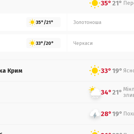
35°
21°
Пер
35°
/
21°
Золотоноша
33°
/
20°
Черкаси
33°
19°
ка Крим
Ясн
Мін
34°
21°
зли
28°
19°
Пох