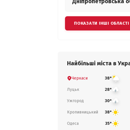
Дніпропетровська
о
ПОКАЗАТИ ІНШІ ОБЛАСТІ
Найбільші міста в Укра
Черкаси
38°
Луцьк
28°
Ужгород
30°
Кропивницький
38°
Одеса
35°