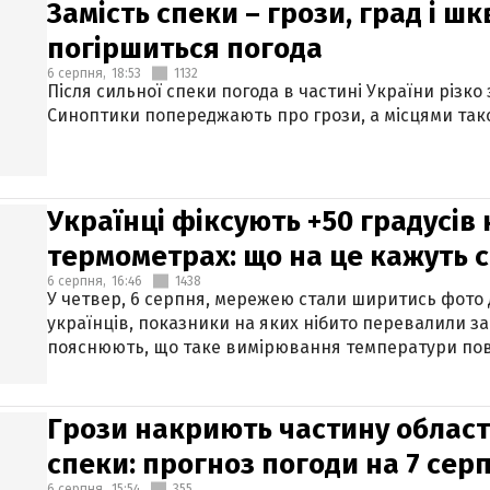
Замість спеки – грози, град і шк
погіршиться погода
6 серпня,
18:53
1132
Після сильної спеки погода в частині України різко
Синоптики попереджають про грози, а місцями тако
Українці фіксують +50 градусів
термометрах: що на це кажуть 
6 серпня,
16:46
1438
У четвер, 6 серпня, мережею стали ширитись фото
українців, показники на яких нібито перевалили за
пояснюють, що таке вимірювання температури пов
Грози накриють частину областе
спеки: прогноз погоди на 7 сер
6 серпня,
15:54
355