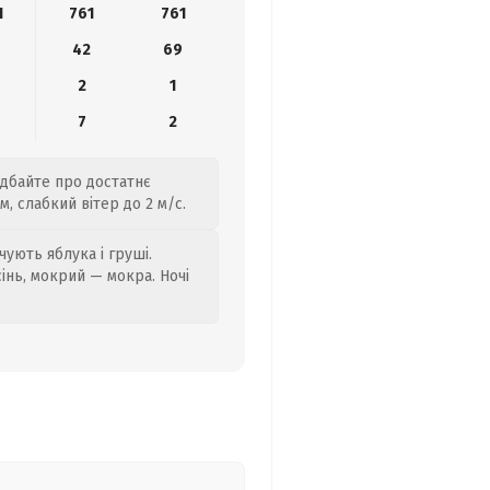
1
761
761
42
69
2
1
7
2
одбайте про достатнє
, слабкий вітер до 2 м/с.
ують яблука і груші.
сінь, мокрий — мокра. Ночі