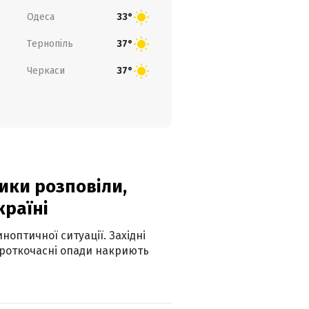
Одеса
33°
Тернопіль
37°
Черкаси
37°
ики розповіли,
країні
оптичної ситуації. Західні
ороткочасні опади накриють