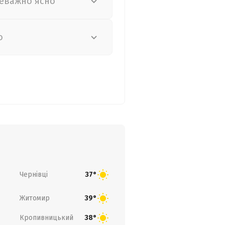
еважно ясно
о
Чернівці
37°
Житомир
39°
Кропивницький
38°