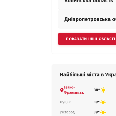
Волинська
область
Дніпропетровська
о
ПОКАЗАТИ ІНШІ ОБЛАСТІ
Найбільші міста в Укра
Івано-
38°
Франківськ
Луцьк
39°
Ужгород
39°