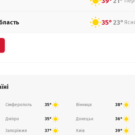
39°
21°
Пер
35°
23°
бласть
Ясн
їні
Сімферополь
Вінниця
35°
38°
Дніпро
Донецьк
35°
36°
Запоріжжя
Київ
37°
39°