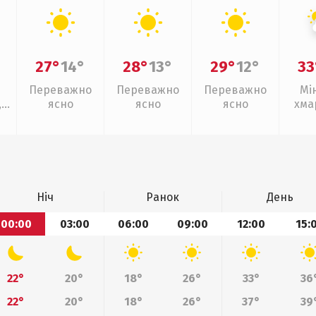
27°
14°
28°
13°
29°
12°
33
Переважно
Переважно
Переважно
Мі
,
ясно
ясно
ясно
хма
г
Ніч
Ранок
День
00:00
03:00
06:00
09:00
12:00
15:
22°
20°
18°
26°
33°
36
22°
20°
18°
26°
37°
39