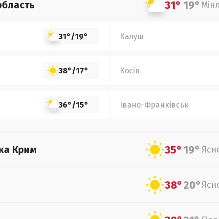
31°
19°
область
Мін
31°
/
19°
Калуш
38°
/
17°
Косів
36°
/
15°
Івано-Франківськ
35°
19°
ка Крим
Ясн
38°
20°
Ясн