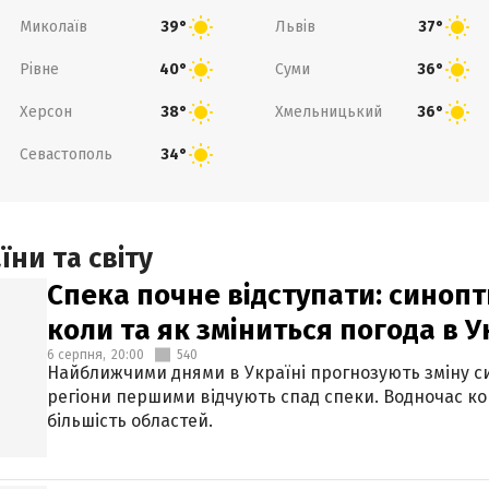
Миколаїв
Львів
39°
37°
Рівне
Суми
40°
36°
Херсон
Хмельницький
38°
36°
Севастополь
34°
ни та світу
Спека почне відступати: синопт
коли та як зміниться погода в У
6 серпня,
20:00
540
Найближчими днями в Україні прогнозують зміну син
регіони першими відчують спад спеки. Водночас к
більшість областей.