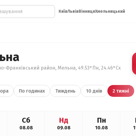
Київ
Львів
Вінниця
Хмельницький
ьна
но-Франківський район, Мельна, 49.53°Пн, 24.46°Сх
ора
По годинах
Тиждень
10 днів
2 тижні
Сб
Нд
Пн
08.08
09.08
10.08
1