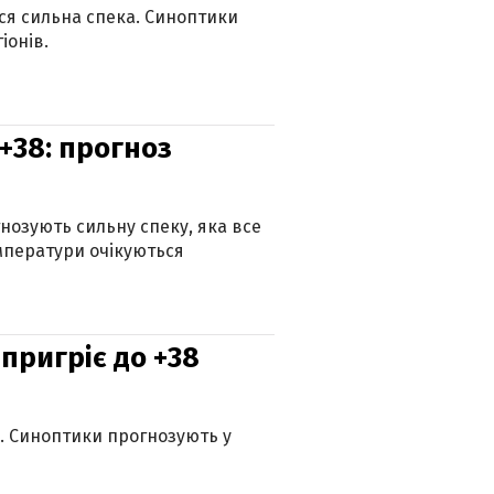
ься сильна спека. Синоптики
іонів.
+38: прогноз
гнозують сильну спеку, яка все
мператури очікуються
 пригріє до +38
ю. Синоптики прогнозують у