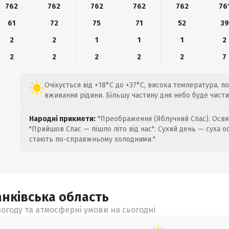
762
762
762
762
762
76
61
72
75
71
52
39
2
2
1
1
1
2
2
2
2
2
2
7
Очікується від +18°C до +37°C, висока температура, п
вживання рідини. Більшу частину дня небо буде чистим
Народні прикмети:
"Преображення (Яблучний Спас). Освяч
"Прийшов Спас — пішло літо від нас". Сухий день — суха о
стають по-справжньому холодними."
анківська
область
огоду та атмосферні умови на сьогодні