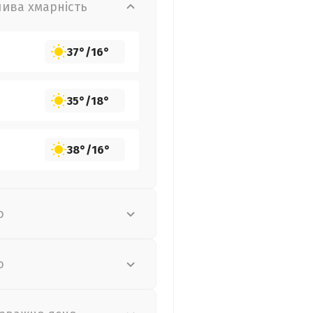
лива хмарність
37°
/
16°
35°
/
18°
38°
/
16°
о
о