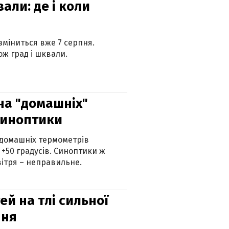
вали: де і коли
 зміниться вже 7 серпня.
ж град і шквали.
 на "домашніх"
синоптики
 домашніх термометрів
 +50 градусів. Синоптики ж
ітря – неправильне.
й на тлі сильної
пня