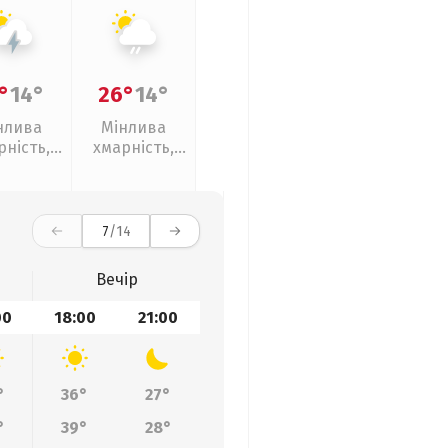
°
14°
26°
14°
нлива
Мінлива
рність,
хмарність,
рози
слабкий дощ
7
/14
Вечір
00
18:00
21:00
°
36°
27°
°
39°
28°