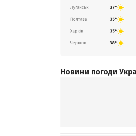
Луганськ
37°
Полтава
35°
Харків
35°
Чернігів
38°
Новини погоди Украї