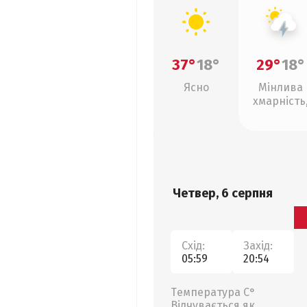
37°
18°
29°
18°
Ясно
Мінлива
хмарність
грози
Четвер, 6 серпня
Схід:
Захід:
05:59
20:54
Температура С°
Відчувається як