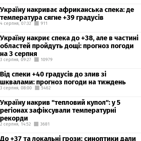
Україну накриває африканська спека: де
температура сягне +39 градусів
4 серпня,
07:32
911
Україну накриє спека до +38, але в частині
областей пройдуть дощі: прогноз погоди
на 3 серпня
3 серпня,
09:27
10979
Від спеки +40 градусів до злив зі
шквалами: прогноз погоди на тиждень
3 серпня,
08:00
5462
Україну накрив "тепловий купол": у 5
регіонах зафіксували температурні
рекорди
2 серпня,
14:52
3681
До +37 та локальні грози: синоптики дали