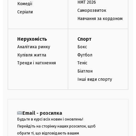
НМТ 2026
Комедії
Саморозвиток
Серіали
Навчання за кордоном
Нерухомість
Спорт
Аналітика ринку
Бокс
Купівля житла
Футбол
Тренди і натхнення
Теніс
Біатлон
Інші види спорту
Email - розсилка
Будьте в курсі всіх новин і оновлень!
Перейдіть на сторінку наших розсилок, щоб
обрати ті, що відповідають вашим