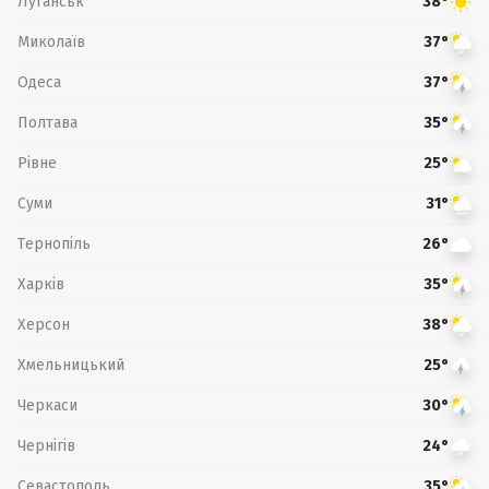
Луганськ
38°
Миколаїв
37°
Одеса
37°
Полтава
35°
Рівне
25°
Суми
31°
Тернопіль
26°
Харків
35°
Херсон
38°
Хмельницький
25°
Черкаси
30°
Чернігів
24°
Севастополь
35°