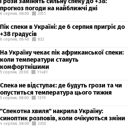
Грози замінять сильну спеку до +38:
прогноз погоди на найближчі дні
6 серпня,
08:00
3351
Пік спеки в Україні: де 6 серпня пригріє до
+38 градусів
6 серпня,
06:40
832
На Україну чекає пік африканської спеки:
коли температури стануть
комфортнішими
5 серпня,
20:00
11481
Спека не відступає: де будуть грози та чи
опуститься температура цього тижня
5 серпня,
08:00
1319
"Спекотна хвиля" накрила Україну:
синоптик розповів, коли очікуються зміни
4 серпня,
08:00
2350