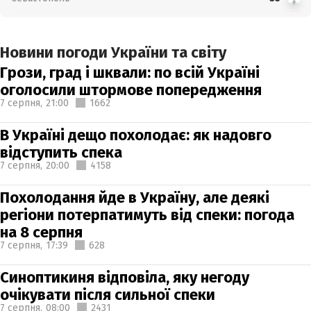
Новини погоди України та світу
Грози, град і шквали: по всій Україні
оголосили штормове попередження
7 серпня,
21:00
1662
В Україні дещо похолодає: як надовго
відступить спека
7 серпня,
20:00
4158
Похолодання йде в Україну, але деякі
регіони потерпатимуть від спеки: погода
на 8 серпня
7 серпня,
17:39
628
Синоптикиня відповіла, яку негоду
очікувати після сильної спеки
7 серпня,
08:00
2431