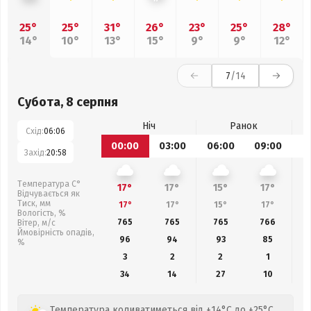
25°
25°
31°
26°
23°
25°
28°
14°
10°
13°
15°
9°
9°
12°
7
/14
Субота, 8 серпня
Ніч
Ранок
Схід:
06:06
00:00
03:00
06:00
09:00
1
Захід:
20:58
Температура С°
17°
17°
15°
17°
Відчувається як
Тиск, мм
17°
17°
15°
17°
Вологість, %
765
765
765
766
Вітер, м/с
Ймовірність опадів,
96
94
93
85
%
3
2
2
1
34
14
27
10
Температура коливатиметься від +14°C до +25°C.