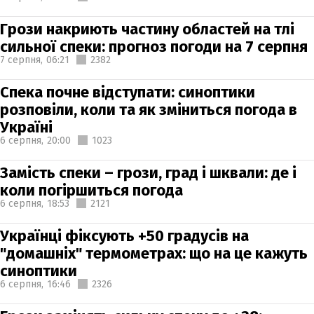
Грози накриють частину областей на тлі
сильної спеки: прогноз погоди на 7 серпня
7 серпня,
06:21
2382
Спека почне відступати: синоптики
розповіли, коли та як зміниться погода в
Україні
6 серпня,
20:00
1023
Замість спеки – грози, град і шквали: де і
коли погіршиться погода
6 серпня,
18:53
2121
Українці фіксують +50 градусів на
"домашніх" термометрах: що на це кажуть
синоптики
6 серпня,
16:46
2326