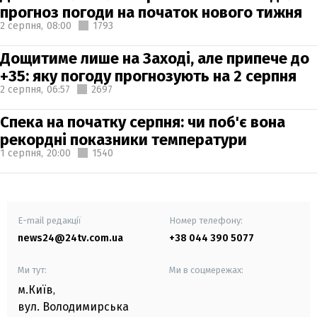
прогноз погоди на початок нового тижня
2 серпня,
08:00
1793
Дощитиме лише на Заході, але припече до
+35: яку погоду прогнозують на 2 серпня
2 серпня,
06:57
2697
Спека на початку серпня: чи поб'є вона
рекордні показники температури
1 серпня,
20:00
1540
E-mail редакції
Номер телефону:
news24@24tv.com.ua
+38 044 390 5077
Ми тут:
Ми в соцмережах:
м.Київ
,
вул. Володимирська