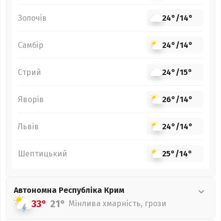
Золочів
24°
/
14°
Самбір
24°
/
14°
Стрий
24°
/
15°
Яворів
26°
/
14°
Львів
24°
/
14°
Шептицький
25°
/
14°
Автономна Республіка Крим
33°
21°
Мінлива хмарність, грози