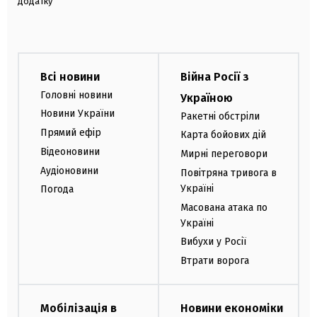
додатку
Всі новини
Війна Росії з
Головні новини
Україною
Новини України
Ракетні обстріли
Прямий ефір
Карта бойових дій
Відеоновини
Мирні переговори
Аудіоновини
Повітряна тривога в
Україні
Погода
Масована атака по
Україні
Вибухи у Росії
Втрати ворога
Мобілізація в
Новини економіки