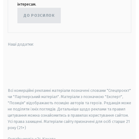
інтересам.
ДО РОЗСИЛОК
Наші додатки:
android
apple
smart tv
samsung smart tv
Всі комерційні рекламні матеріали позначені словами "Спецпроєкт"
чи "Партнерський матеріал". Матеріали з позначкою "Експерт",
"Позиція" відображають позицію авторів та героїв. Редакція може
не поділяти їхніх поглядів. Детальніше щодо реклами та правил
цитування можна ознайомитись в правилах користування сайтом.
Усі права захищені.
Матеріали сайту призначені для осіб старше
21
року (21+)
Онлайн-медіа «24 Канал»