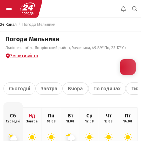
24 Канал
Погода Мельники
Погода Мельники
Львівська обл., Яворівський район, Мельники, 49.89°Пн, 23.17°Сх
Змінити місто
Сьогодні
Завтра
Вчора
По годинах
Тиж
Сб
Нд
Пн
Вт
Ср
Чт
Пт
Сьогодні
Завтра
10.08
11.08
12.08
13.08
14.08