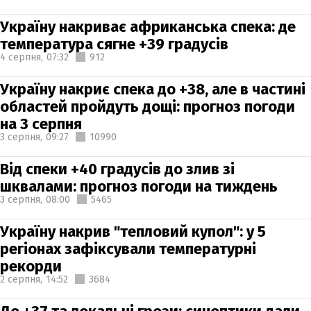
Україну накриває африканська спека: де
температура сягне +39 градусів
4 серпня,
07:32
912
Україну накриє спека до +38, але в частині
областей пройдуть дощі: прогноз погоди
на 3 серпня
3 серпня,
09:27
10990
Від спеки +40 градусів до злив зі
шквалами: прогноз погоди на тиждень
3 серпня,
08:00
5465
Україну накрив "тепловий купол": у 5
регіонах зафіксували температурні
рекорди
2 серпня,
14:52
3684