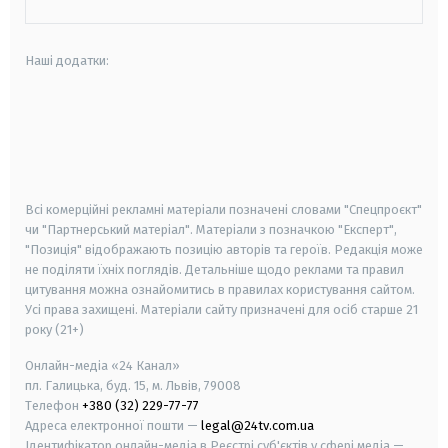
Наші додатки:
android
apple
smart tv
samsung smart tv
Всі комерційні рекламні матеріали позначені словами "Спецпроєкт"
чи "Партнерський матеріал". Матеріали з позначкою "Експерт",
"Позиція" відображають позицію авторів та героїв. Редакція може
не поділяти їхніх поглядів. Детальніше щодо реклами та правил
цитування можна ознайомитись в правилах користування сайтом.
Усі права захищені.
Матеріали сайту призначені для осіб старше
21
року (21+)
Онлайн-медіа «24 Канал»
пл. Галицька, буд. 15, м. Львів, 79008
Телефон
+380 (32) 229-77-77
Адреса електронної пошти —
legal@24tv.com.ua
Ідентифікатор онлайн-медіа в Реєстрі суб'єктів у сфері медіа —