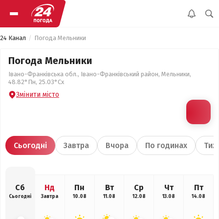
24 Канал
Погода Мельники
Погода Мельники
Івано-Франківська обл., Івано-Франківський район, Мельники,
48.82°Пн, 25.03°Сх
Змінити місто
Сьогодні
Завтра
Вчора
По годинах
Тиж
Сб
Нд
Пн
Вт
Ср
Чт
Пт
Сьогодні
Завтра
10.08
11.08
12.08
13.08
14.08