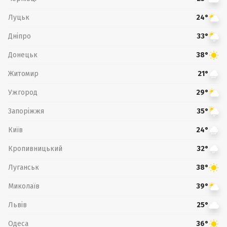
Луцьк
24°
Дніпро
33°
Донецьк
38°
Житомир
21°
Ужгород
29°
Запоріжжя
35°
Київ
24°
Кропивницький
32°
Луганськ
38°
Миколаїв
39°
Львів
25°
Одеса
36°