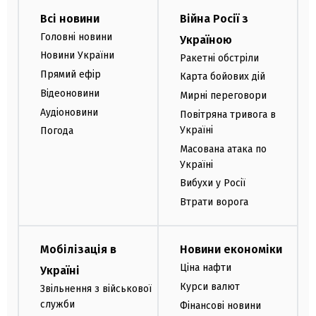
Всі новини
Війна Росії з
Головні новини
Україною
Новини України
Ракетні обстріли
Прямий ефір
Карта бойових дій
Відеоновини
Мирні переговори
Аудіоновини
Повітряна тривога в
Україні
Погода
Масована атака по
Україні
Вибухи у Росії
Втрати ворога
Мобілізація в
Новини економіки
Ціна нафти
Україні
Курси валют
Звільнення з військової
служби
Фінансові новини