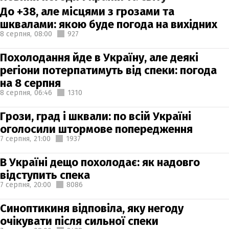
До +38, але місцями з грозами та
шквалами: якою буде погода на вихідних
8 серпня,
08:00
927
Похолодання йде в Україну, але деякі
регіони потерпатимуть від спеки: погода
на 8 серпня
8 серпня,
06:46
1310
Грози, град і шквали: по всій Україні
оголосили штормове попередження
7 серпня,
21:00
1937
В Україні дещо похолодає: як надовго
відступить спека
7 серпня,
20:00
8086
Синоптикиня відповіла, яку негоду
очікувати після сильної спеки