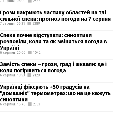
7 серпня,
08:00
2438
Грози накриють частину областей на тлі
сильної спеки: прогноз погоди на 7 серпня
7 серпня,
06:21
2389
Спека почне відступати: синоптики
розповіли, коли та як зміниться погода в
Україні
6 серпня,
20:00
1042
Замість спеки – грози, град і шквали: де і
коли погіршиться погода
6 серпня,
18:53
2129
Українці фіксують +50 градусів на
"домашніх" термометрах: що на це кажуть
синоптики
6 серпня,
16:46
2353