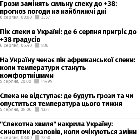
Грози замінять сильну спеку до +38:
прогноз погоди на найближчі дні
6 серпня,
08:00
3357
Пік спеки в Україні: де 6 серпня пригріє до
+38 градусів
6 серпня,
06:40
836
На Україну чекає пік африканської спеки:
коли температури стануть
комфортнішими
5 серпня,
20:00
11499
Спека не відступає: де будуть грози та чи
опуститься температура цього тижня
5 серпня,
08:00
1322
"Спекотна хвиля" накрила Україну:
синоптик розповів, коли очікуються зміни
4 серпня,
08:00
2350