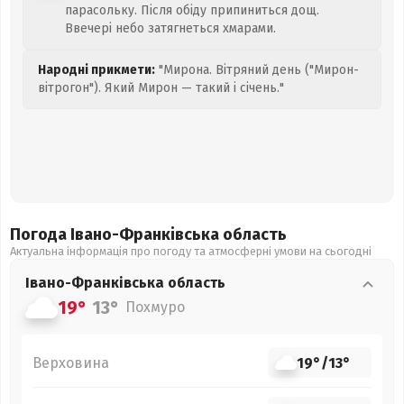
парасольку. Після обіду припиниться дощ.
Ввечері небо затягнеться хмарами.
Народні прикмети:
"Мирона. Вітряний день ("Мирон-
вітрогон"). Який Мирон — такий і січень."
Погода Івано-Франківська
область
Актуальна інформація про погоду та атмосферні умови на сьогодні
Івано-Франківська
область
19°
13°
Похмуро
Верховина
19°
/
13°