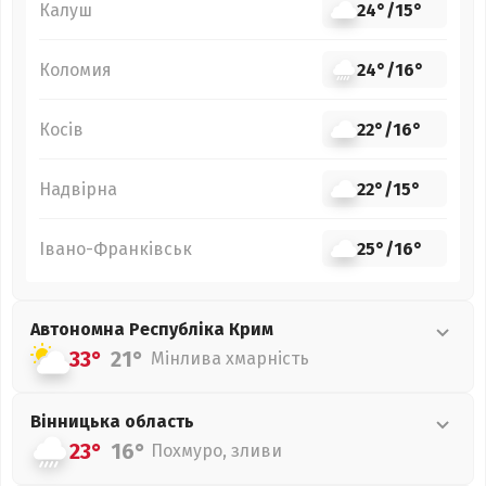
Калуш
24°
/
15°
Коломия
24°
/
16°
Косів
22°
/
16°
Надвірна
22°
/
15°
Івано-Франківськ
25°
/
16°
Автономна Республіка Крим
33°
21°
Мінлива хмарність
Вінницька
область
23°
16°
Похмуро, зливи