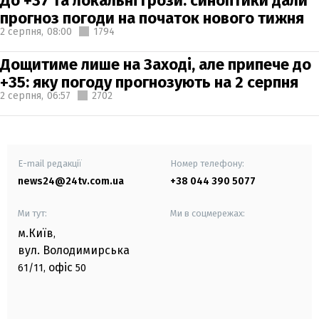
До +37 та локальні грози: синоптики дали
прогноз погоди на початок нового тижня
2 серпня,
08:00
1794
Дощитиме лише на Заході, але припече до
+35: яку погоду прогнозують на 2 серпня
2 серпня,
06:57
2702
E-mail редакції
Номер телефону:
news24@24tv.com.ua
+38 044 390 5077
Ми тут:
Ми в соцмережах:
м.Київ
,
вул. Володимирська
офіс
61/11,
50