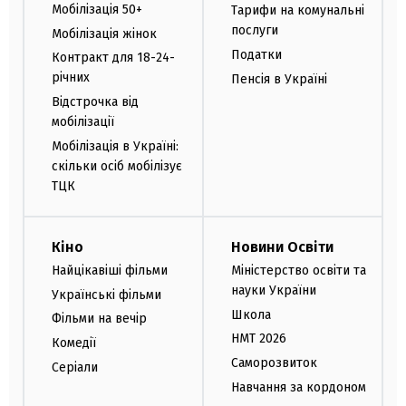
Мобілізація 50+
Тарифи на комунальні
послуги
Мобілізація жінок
Податки
Контракт для 18-24-
річних
Пенсія в Україні
Відстрочка від
мобілізації
Мобілізація в Україні:
скільки осіб мобілізує
ТЦК
Кіно
Новини Освіти
Найцікавіші фільми
Міністерство освіти та
науки України
Українські фільми
Школа
Фільми на вечір
НМТ 2026
Комедії
Саморозвиток
Серіали
Навчання за кордоном