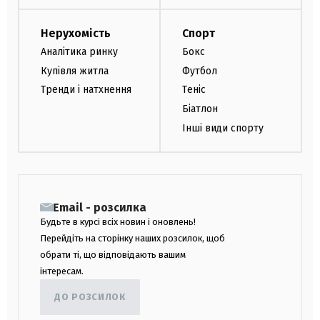
Нерухомість
Спорт
Аналітика ринку
Бокс
Купівля житла
Футбол
Тренди і натхнення
Теніс
Біатлон
Інші види спорту
Email - розсилка
Будьте в курсі всіх новин і оновлень!
Перейдіть на сторінку наших розсилок, щоб
обрати ті, що відповідають вашим
інтересам.
ДО РОЗСИЛОК