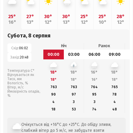
25°
27°
30°
30°
25°
25°
28°
16°
13°
12°
13°
12°
10°
12°
Субота, 8 серпня
Ніч
Ранок
Схід:
06:02
00:00
03:00
06:00
09:00
1
Захід:
20:48
Температура С°
18°
18°
16°
18°
Відчувається як
Тиск, мм
18°
18°
16°
18°
Вологість, %
763
763
764
765
Вітер, м/с
Ймовірність опадів,
90
97
95
78
%
4
3
3
4
18
53
74
48
Очікується від +16°C до +25°C. До обіду зливи,
слабкий вітер до 5 м/с, не забудьте взяти