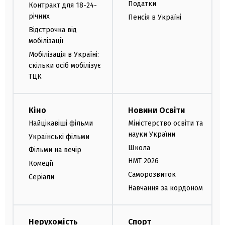
Податки
Контракт для 18-24-
річних
Пенсія в Україні
Відстрочка від
мобілізації
Мобілізація в Україні:
скільки осіб мобілізує
ТЦК
Кіно
Новини Освіти
Найцікавіші фільми
Міністерство освіти та
науки України
Українські фільми
Школа
Фільми на вечір
НМТ 2026
Комедії
Саморозвиток
Серіали
Навчання за кордоном
Нерухомість
Спорт