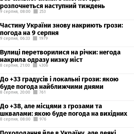
розпочнеться наступний тиждень
9 серпня,
08:00
253
Частину України знову накриють грози:
погода на 9 серпня
9 серпня,
06:33
1979
Вулиці перетворилися на річки: негода
накрила одразу низку міст
8 серпня,
21:00
4306
До +33 градусів і локальні грози: якою
буде погода найближчими днями
8 серпня,
20:00
761
До +38, але місцями з грозами та
шквалами: якою буде погода на вихідних
8 серпня,
08:00
976
Похолодання йде в Україну, але деякі