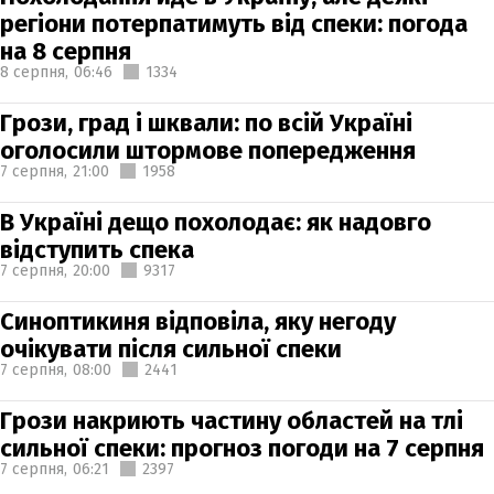
регіони потерпатимуть від спеки: погода
на 8 серпня
8 серпня,
06:46
1334
Грози, град і шквали: по всій Україні
оголосили штормове попередження
7 серпня,
21:00
1958
В Україні дещо похолодає: як надовго
відступить спека
7 серпня,
20:00
9317
Синоптикиня відповіла, яку негоду
очікувати після сильної спеки
7 серпня,
08:00
2441
Грози накриють частину областей на тлі
сильної спеки: прогноз погоди на 7 серпня
7 серпня,
06:21
2397