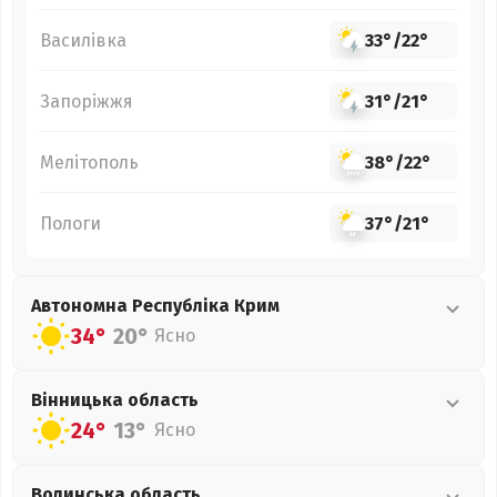
Василівка
33°
/
22°
Запоріжжя
31°
/
21°
Мелітополь
38°
/
22°
Пологи
37°
/
21°
Автономна Республіка Крим
34°
20°
Ясно
Вінницька
область
24°
13°
Ясно
Волинська
область