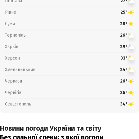
Полтава
27°
Рівне
25°
Суми
28°
Тернопіль
26°
Харків
29°
Херсон
33°
Хмельницький
24°
Черкаси
26°
Чернігів
26°
Севастополь
34°
Новини погоди України та світу
Без сильної спеки: з якої погоди