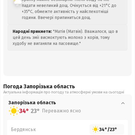
падати невеликий дощ. Очікується від +21°C до
+35°C, обмежте активність у найспекотніші
години. Ввечері припиниться дощ.
Народні прикмети:
"Матія (Матвія). Вважалося, що в
цей день змії висмоктують молоко з корів, тому
худобу не виганяли на пасовище."
Погода Запорізька
область
Актуальна інформація про погоду та атмосферні умови на сьогодні
Запорізька
область
34°
23°
Переважно ясно
Бердянськ
34°
/
23°