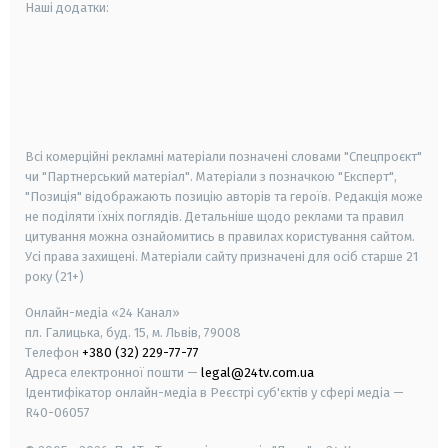
Наші додатки:
android
apple
smart tv
samsung smart tv
Всі комерційні рекламні матеріали позначені словами "Спецпроєкт"
чи "Партнерський матеріал". Матеріали з позначкою "Експерт",
"Позиція" відображають позицію авторів та героїв. Редакція може
не поділяти їхніх поглядів. Детальніше щодо реклами та правил
цитування можна ознайомитись в правилах користування сайтом.
Усі права захищені.
Матеріали сайту призначені для осіб старше
21
року (21+)
Онлайн-медіа «24 Канал»
пл. Галицька, буд. 15, м. Львів, 79008
Телефон
+380 (32) 229-77-77
Адреса електронної пошти —
legal@24tv.com.ua
Ідентифікатор онлайн-медіа в Реєстрі суб'єктів у сфері медіа —
R40-06057