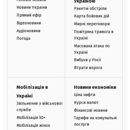
Україною
Новини України
Ракетні обстріли
Прямий ефір
Карта бойових дій
Відеоновини
Мирні переговори
Аудіоновини
Повітряна тривога в
Україні
Погода
Масована атака по
Україні
Вибухи у Росії
Втрати ворога
Мобілізація в
Новини економіки
Ціна нафти
Україні
Курси валют
Звільнення з військової
служби
Фінансові новини
Мобілізація 50+
Тарифи на комунальні
послуги
Мобілізація жінок