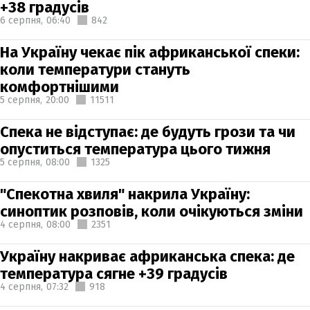
+38 градусів
6 серпня,
06:40
842
На Україну чекає пік африканської спеки:
коли температури стануть
комфортнішими
5 серпня,
20:00
11511
Спека не відступає: де будуть грози та чи
опуститься температура цього тижня
5 серпня,
08:00
1325
"Спекотна хвиля" накрила Україну:
синоптик розповів, коли очікуються зміни
4 серпня,
08:00
2351
Україну накриває африканська спека: де
температура сягне +39 градусів
4 серпня,
07:32
918