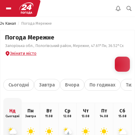
24 Канал
Погода Мережне
Погода Мережне
Запорізька обл., Пологівський район, Мережне, 47.61°Пн, 36.52°Сх
Змінити місто
Сьогодні
Завтра
Вчора
По годинах
Тиж
Нд
Пн
Вт
Ср
Чт
Пт
Сб
Сьогодні
Завтра
11.08
12.08
13.08
14.08
15.08