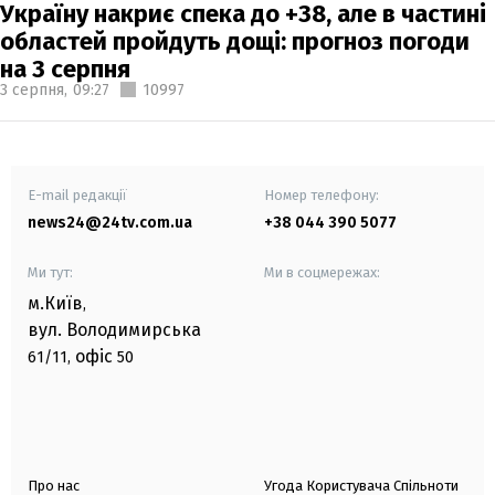
Україну накриє спека до +38, але в частині
областей пройдуть дощі: прогноз погоди
на 3 серпня
3 серпня,
09:27
10997
E-mail редакції
Номер телефону:
news24@24tv.com.ua
+38 044 390 5077
Ми тут:
Ми в соцмережах:
м.Київ
,
вул. Володимирська
офіс
61/11,
50
Про нас
Угода Користувача Спільноти