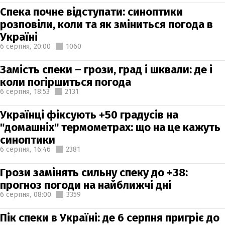
Спека почне відступати: синоптики
розповіли, коли та як зміниться погода в
Україні
6 серпня,
20:00
1060
Замість спеки – грози, град і шквали: де і
коли погіршиться погода
6 серпня,
18:53
2131
Українці фіксують +50 градусів на
"домашніх" термометрах: що на це кажуть
синоптики
6 серпня,
16:46
2381
Грози замінять сильну спеку до +38:
прогноз погоди на найближчі дні
6 серпня,
08:00
3359
Пік спеки в Україні: де 6 серпня пригріє до