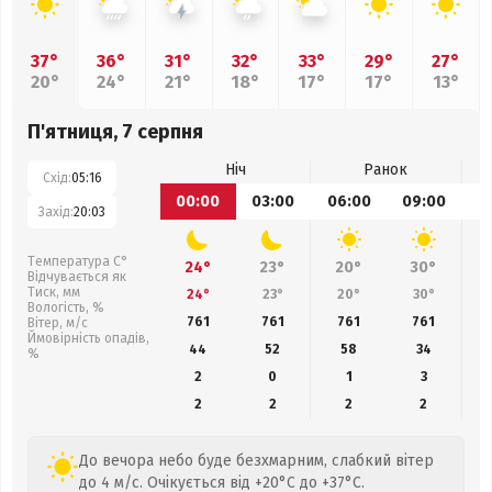
37°
36°
31°
32°
33°
29°
27°
20°
24°
21°
18°
17°
17°
13°
П'ятниця, 7 серпня
Ніч
Ранок
Схід:
05:16
00:00
03:00
06:00
09:00
1
Захід:
20:03
Температура С°
24°
23°
20°
30°
Відчувається як
Тиск, мм
24°
23°
20°
30°
Вологість, %
761
761
761
761
Вітер, м/с
Ймовірність опадів,
44
52
58
34
%
2
0
1
3
2
2
2
2
До вечора небо буде безхмарним, слабкий вітер
до 4 м/с. Очікується від +20°C до +37°C.