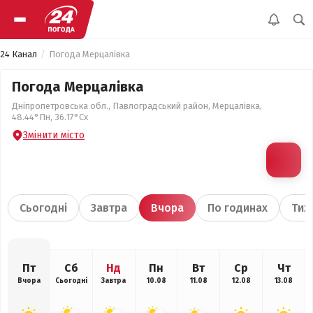
24 Канал
Погода Мерцалівка
Погода Мерцалівка
Дніпропетровська обл., Павлоградський район, Мерцалівка,
48.44°Пн, 36.17°Сх
Змінити місто
Сьогодні
Завтра
Вчора
По годинах
Тиж
Пт
Сб
Нд
Пн
Вт
Ср
Чт
Вчора
Сьогодні
Завтра
10.08
11.08
12.08
13.08