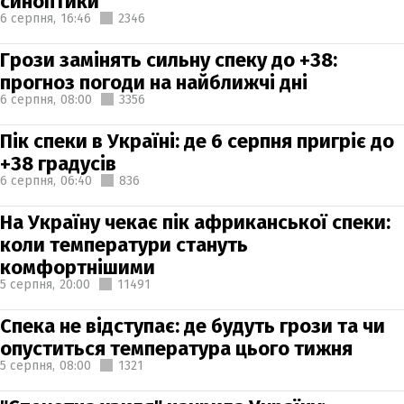
синоптики
6 серпня,
16:46
2346
Грози замінять сильну спеку до +38:
прогноз погоди на найближчі дні
6 серпня,
08:00
3356
Пік спеки в Україні: де 6 серпня пригріє до
+38 градусів
6 серпня,
06:40
836
На Україну чекає пік африканської спеки:
коли температури стануть
комфортнішими
5 серпня,
20:00
11491
Спека не відступає: де будуть грози та чи
опуститься температура цього тижня
5 серпня,
08:00
1321