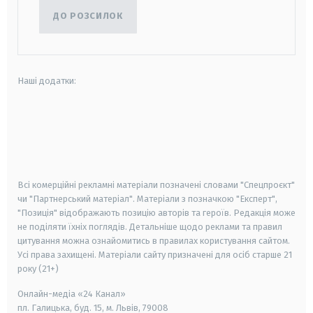
ДО РОЗСИЛОК
Наші додатки:
android
apple
smart tv
samsung smart tv
Всі комерційні рекламні матеріали позначені словами "Спецпроєкт"
чи "Партнерський матеріал". Матеріали з позначкою "Експерт",
"Позиція" відображають позицію авторів та героїв. Редакція може
не поділяти їхніх поглядів. Детальніше щодо реклами та правил
цитування можна ознайомитись в правилах користування сайтом.
Усі права захищені.
Матеріали сайту призначені для осіб старше
21
року (21+)
Онлайн-медіа «24 Канал»
пл. Галицька, буд. 15, м. Львів, 79008