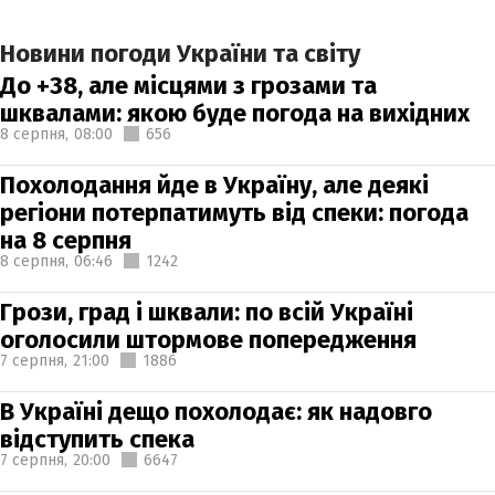
Новини погоди України та світу
До +38, але місцями з грозами та
шквалами: якою буде погода на вихідних
8 серпня,
08:00
656
Похолодання йде в Україну, але деякі
регіони потерпатимуть від спеки: погода
на 8 серпня
8 серпня,
06:46
1242
Грози, град і шквали: по всій Україні
оголосили штормове попередження
7 серпня,
21:00
1886
В Україні дещо похолодає: як надовго
відступить спека
7 серпня,
20:00
6647