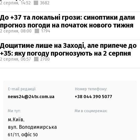
2 серпня,
14:52
3682
До +37 та локальні грози: синоптики дали
прогноз погоди на початок нового тижня
2 серпня,
08:00
1794
Дощитиме лише на Заході, але припече до
+35: яку погоду прогнозують на 2 серпня
2 серпня,
06:57
2700
E-mail редакції
Номер телефону:
news24@24tv.com.ua
+38 044 390 5077
Ми тут:
Ми в соцмережах:
м.Київ
,
вул. Володимирська
офіс
61/11,
50