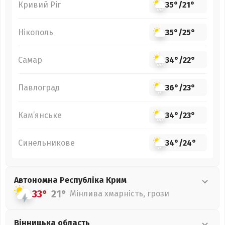
Кривий Ріг
35°
/
21°
Нікополь
35°
/
25°
Самар
34°
/
22°
Павлоград
36°
/
23°
Кам’янське
34°
/
23°
Синельникове
34°
/
24°
Автономна Республіка Крим
33°
21°
Мінлива хмарність, грози
Вінницька
область