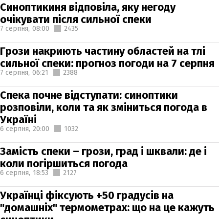
Синоптикиня відповіла, яку негоду
очікувати після сильної спеки
7 серпня,
08:00
2435
Грози накриють частину областей на тлі
сильної спеки: прогноз погоди на 7 серпня
7 серпня,
06:21
2388
Спека почне відступати: синоптики
розповіли, коли та як зміниться погода в
Україні
6 серпня,
20:00
1032
Замість спеки – грози, град і шквали: де і
коли погіршиться погода
6 серпня,
18:53
2127
Українці фіксують +50 градусів на
"домашніх" термометрах: що на це кажуть