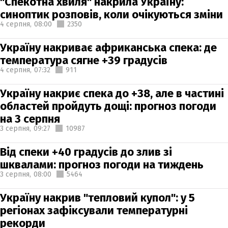
"Спекотна хвиля" накрила Україну:
синоптик розповів, коли очікуються зміни
4 серпня,
08:00
2350
Україну накриває африканська спека: де
температура сягне +39 градусів
4 серпня,
07:32
911
Україну накриє спека до +38, але в частині
областей пройдуть дощі: прогноз погоди
на 3 серпня
3 серпня,
09:27
10987
Від спеки +40 градусів до злив зі
шквалами: прогноз погоди на тиждень
3 серпня,
08:00
5464
Україну накрив "тепловий купол": у 5
регіонах зафіксували температурні
рекорди