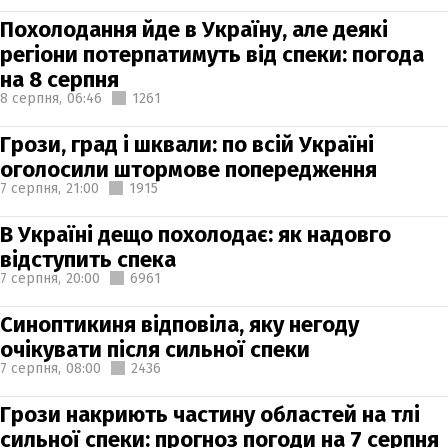
Похолодання йде в Україну, але деякі
регіони потерпатимуть від спеки: погода
на 8 серпня
8 серпня,
06:46
1261
Грози, град і шквали: по всій Україні
оголосили штормове попередження
7 серпня,
21:00
1915
В Україні дещо похолодає: як надовго
відступить спека
7 серпня,
20:00
6961
Синоптикиня відповіла, яку негоду
очікувати після сильної спеки
7 серпня,
08:00
2436
Грози накриють частину областей на тлі
сильної спеки: прогноз погоди на 7 серпня