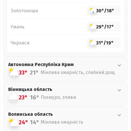
Золотоноша
30°
/
18°
Умань
29°
/
17°
Черкаси
31°
/
19°
Автономна Республіка Крим
33°
21°
Мінлива хмарність, слабкий дощ
Вінницька
область
23°
16°
Похмуро, зливи
Волинська
область
24°
14°
Мінлива хмарність