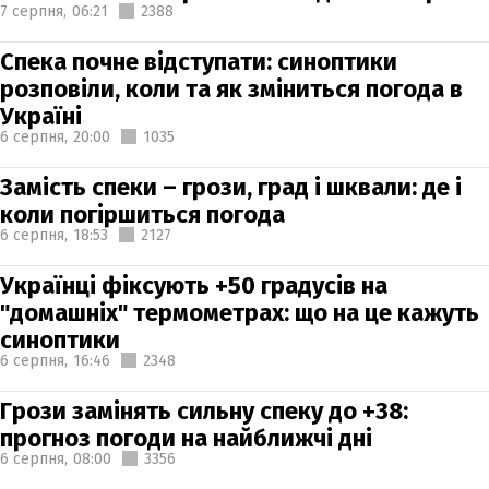
7 серпня,
06:21
2388
Спека почне відступати: синоптики
розповіли, коли та як зміниться погода в
Україні
6 серпня,
20:00
1035
Замість спеки – грози, град і шквали: де і
коли погіршиться погода
6 серпня,
18:53
2127
Українці фіксують +50 градусів на
"домашніх" термометрах: що на це кажуть
синоптики
6 серпня,
16:46
2348
Грози замінять сильну спеку до +38:
прогноз погоди на найближчі дні
6 серпня,
08:00
3356