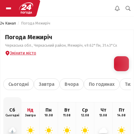
24 Канал
Погода Межиріч
Погода Межиріч
Черкаська обл., Черкаський район, Межиріч, 49.62°Пн, 31.43°Сх
Змінити місто
Сьогодні
Завтра
Вчора
По годинах
Тиж
Сб
Нд
Пн
Вт
Ср
Чт
Пт
Сьогодні
Завтра
10.08
11.08
12.08
13.08
14.08