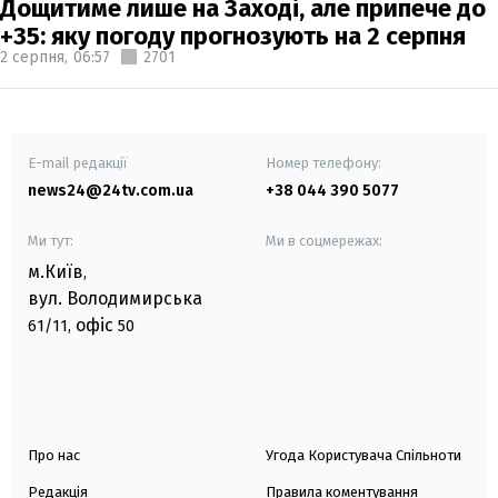
Дощитиме лише на Заході, але припече до
+35: яку погоду прогнозують на 2 серпня
2 серпня,
06:57
2701
E-mail редакції
Номер телефону:
news24@24tv.com.ua
+38 044 390 5077
Ми тут:
Ми в соцмережах:
м.Київ
,
вул. Володимирська
офіс
61/11,
50
Про нас
Угода Користувача Спільноти
Редакція
Правила коментування