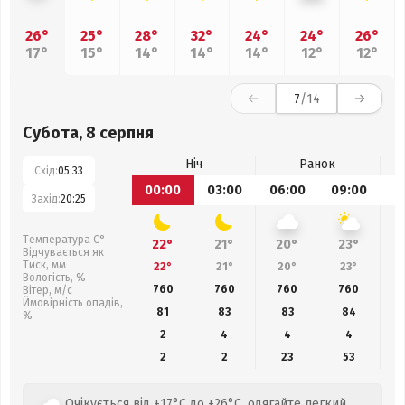
26°
25°
28°
32°
24°
24°
26°
17°
15°
14°
14°
14°
12°
12°
7
/14
Субота, 8 серпня
Ніч
Ранок
Схід:
05:33
00:00
03:00
06:00
09:00
1
Захід:
20:25
Температура С°
22°
21°
20°
23°
Відчувається як
Тиск, мм
22°
21°
20°
23°
Вологість, %
760
760
760
760
Вітер, м/с
Ймовірність опадів,
81
83
83
84
%
2
4
4
4
2
2
23
53
Очікується від +17°C до +26°C, одягайте легкий