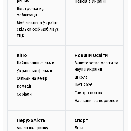
річних
Пенсія в Україні
Відстрочка від
мобілізації
Мобілізація в Україні:
скільки осіб мобілізує
ТЦК
Кіно
Новини Освіти
Найцікавіші фільми
Міністерство освіти та
науки України
Українські фільми
Школа
Фільми на вечір
НМТ 2026
Комедії
Саморозвиток
Серіали
Навчання за кордоном
Нерухомість
Спорт
Аналітика ринку
Бокс