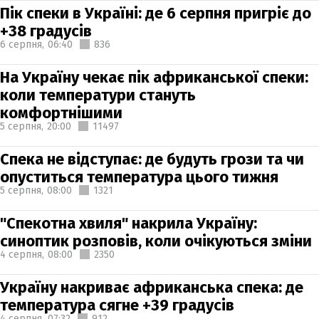
Пік спеки в Україні: де 6 серпня пригріє до
+38 градусів
6 серпня,
06:40
836
На Україну чекає пік африканської спеки:
коли температури стануть
комфортнішими
5 серпня,
20:00
11497
Спека не відступає: де будуть грози та чи
опуститься температура цього тижня
5 серпня,
08:00
1321
"Спекотна хвиля" накрила Україну:
синоптик розповів, коли очікуються зміни
4 серпня,
08:00
2350
Україну накриває африканська спека: де
температура сягне +39 градусів
4 серпня,
07:32
912