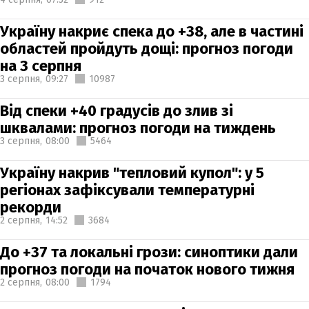
Україну накриє спека до +38, але в частині
областей пройдуть дощі: прогноз погоди
на 3 серпня
3 серпня,
09:27
10987
Від спеки +40 градусів до злив зі
шквалами: прогноз погоди на тиждень
3 серпня,
08:00
5464
Україну накрив "тепловий купол": у 5
регіонах зафіксували температурні
рекорди
2 серпня,
14:52
3684
До +37 та локальні грози: синоптики дали
прогноз погоди на початок нового тижня
2 серпня,
08:00
1794