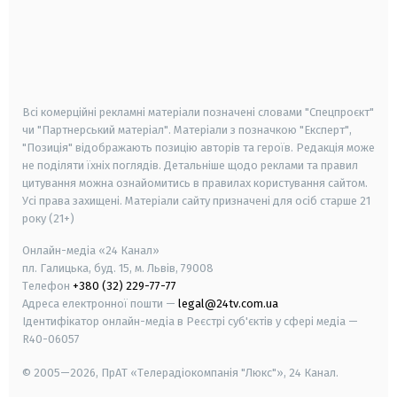
android
apple
smart tv
samsung smart tv
Всі комерційні рекламні матеріали позначені словами "Спецпроєкт"
чи "Партнерський матеріал". Матеріали з позначкою "Експерт",
"Позиція" відображають позицію авторів та героїв. Редакція може
не поділяти їхніх поглядів. Детальніше щодо реклами та правил
цитування можна ознайомитись в правилах користування сайтом.
Усі права захищені.
Матеріали сайту призначені для осіб старше
21
року (21+)
Онлайн-медіа «24 Канал»
пл. Галицька, буд. 15, м. Львів, 79008
Телефон
+380 (32) 229-77-77
Адреса електронної пошти —
legal@24tv.com.ua
Ідентифікатор онлайн-медіа в Реєстрі суб'єктів у сфері медіа —
R40-06057
© 2005—2026,
ПрАТ «Телерадіокомпанія "Люкс"», 24 Канал.