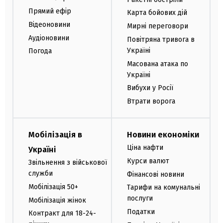
Прямий ефір
Карта бойових дій
Відеоновини
Мирні переговори
Аудіоновини
Повітряна тривога в
Україні
Погода
Масована атака по
Україні
Вибухи у Росії
Втрати ворога
Мобілізація в
Новини економіки
Ціна нафти
Україні
Курси валют
Звільнення з військової
служби
Фінансові новини
Мобілізація 50+
Тарифи на комунальні
послуги
Мобілізація жінок
Податки
Контракт для 18-24-