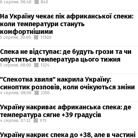
6 серпня,
06:40
840
На Україну чекає пік африканської спеки:
коли температури стануть
комфортнішими
5 серпня,
20:00
11500
Спека не відступає: де будуть грози та чи
опуститься температура цього тижня
5 серпня,
08:00
1324
"Спекотна хвиля" накрила Україну:
синоптик розповів, коли очікуються зміни
4 серпня,
08:00
2350
Україну накриває африканська спека: де
температура сягне +39 градусів
4 серпня,
07:32
915
Україну накриє спека до +38, але в частині