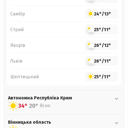
Самбір
24°
/
13°
Стрий
25°
/
11°
Яворів
26°
/
12°
Львів
26°
/
11°
Шептицький
25°
/
11°
Автономна Республіка Крим
34°
20°
Ясно
Вінницька
область