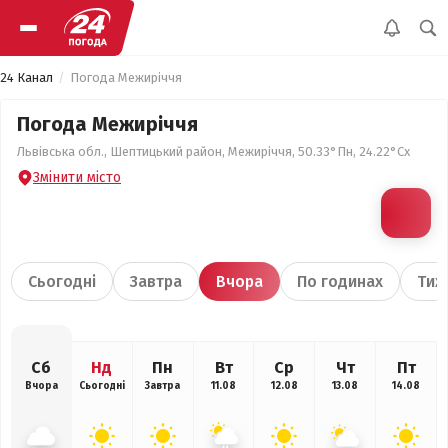
24 Канал
Погода Межиріччя
Погода Межиріччя
Львівська обл., Шептицький район, Межиріччя, 50.33°Пн, 24.22°Сх
Змінити місто
Сьогодні
Завтра
Вчора
По годинах
Тиж
Сб
Нд
Пн
Вт
Ср
Чт
Пт
Вчора
Сьогодні
Завтра
11.08
12.08
13.08
14.08