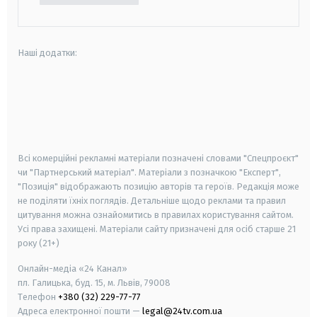
Наші додатки:
android
apple
smart tv
samsung smart tv
Всі комерційні рекламні матеріали позначені словами "Спецпроєкт"
чи "Партнерський матеріал". Матеріали з позначкою "Експерт",
"Позиція" відображають позицію авторів та героїв. Редакція може
не поділяти їхніх поглядів. Детальніше щодо реклами та правил
цитування можна ознайомитись в правилах користування сайтом.
Усі права захищені.
Матеріали сайту призначені для осіб старше
21
року (21+)
Онлайн-медіа «24 Канал»
пл. Галицька, буд. 15, м. Львів, 79008
Телефон
+380 (32) 229-77-77
Адреса електронної пошти —
legal@24tv.com.ua