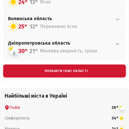
24°
13°
Ясно
Волинська
область
25°
12°
Переважно ясно
Дніпропетровська
область
30°
21°
Мінлива хмарність, грози
ПОКАЗАТИ ІНШІ ОБЛАСТІ
Найбільші міста в Україні
Львів
26°
Сімферополь
34°
Вінниця
24°