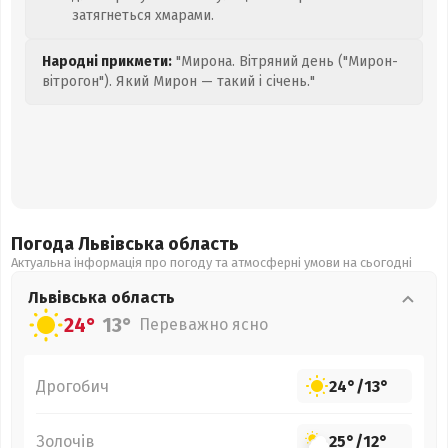
затягнеться хмарами.
Народні прикмети:
"Мирона. Вітряний день ("Мирон-
вітрогон"). Який Мирон — такий і січень."
Погода Львівська
область
Актуальна інформація про погоду та атмосферні умови на сьогодні
Львівська
область
24°
13°
Переважно ясно
Дрогобич
24°
/
13°
Золочів
25°
/
12°