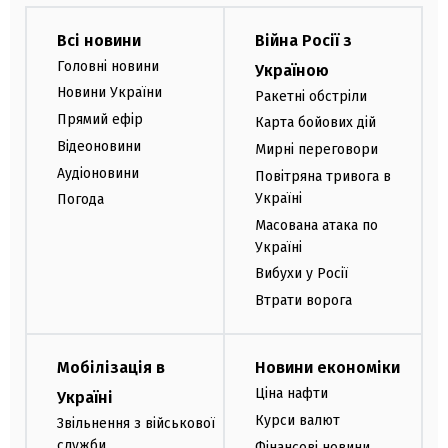
Всі новини
Війна Росії з
Головні новини
Україною
Новини України
Ракетні обстріли
Прямий ефір
Карта бойових дій
Відеоновини
Мирні переговори
Аудіоновини
Повітряна тривога в
Україні
Погода
Масована атака по
Україні
Вибухи у Росії
Втрати ворога
Мобілізація в
Новини економіки
Ціна нафти
Україні
Курси валют
Звільнення з військової
служби
Фінансові новини