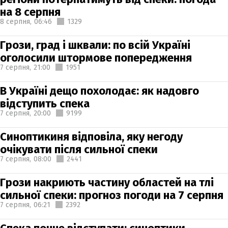
на 8 серпня
8 серпня,
06:46
1329
Грози, град і шквали: по всій Україні
оголосили штормове попередження
7 серпня,
21:00
1951
В Україні дещо похолодає: як надовго
відступить спека
7 серпня,
20:00
9199
Синоптикиня відповіла, яку негоду
очікувати після сильної спеки
7 серпня,
08:00
2441
Грози накриють частину областей на тлі
сильної спеки: прогноз погоди на 7 серпня
7 серпня,
06:21
2392