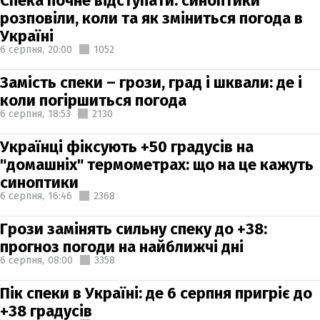
Спека почне відступати: синоптики
розповіли, коли та як зміниться погода в
Україні
6 серпня,
20:00
1052
Замість спеки – грози, град і шквали: де і
коли погіршиться погода
6 серпня,
18:53
2130
Українці фіксують +50 градусів на
"домашніх" термометрах: що на це кажуть
синоптики
6 серпня,
16:46
2368
Грози замінять сильну спеку до +38:
прогноз погоди на найближчі дні
6 серпня,
08:00
3358
Пік спеки в Україні: де 6 серпня пригріє до
+38 градусів