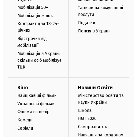
Мобілізація 50+
Тарифи на комунальні
послуги
Мобілізація жінок
Податки
Контракт для 18-24-
річних
Пенсія в Україні
Відстрочка від
мобілізації
Мобілізація в Україні:
скільки осіб мобілізує
ТЦК
Кіно
Новини Освіти
Найцікавіші фільми
Міністерство освіти та
науки України
Українські фільми
Школа
Фільми на вечір
НМТ 2026
Комедії
Саморозвиток
Серіали
Навчання за кордоном