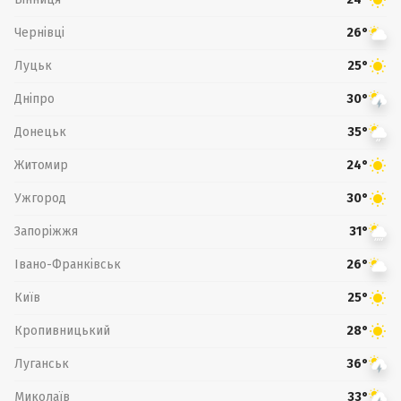
Чернівці
26°
Луцьк
25°
Дніпро
30°
Донецьк
35°
Житомир
24°
Ужгород
30°
Запоріжжя
31°
Івано-Франківськ
26°
Київ
25°
Кропивницький
28°
Луганськ
36°
Миколаїв
33°