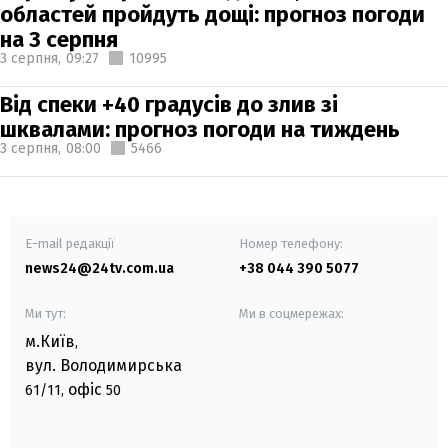
областей пройдуть дощі: прогноз погоди
на 3 серпня
3 серпня,
09:27
10995
Від спеки +40 градусів до злив зі
шквалами: прогноз погоди на тиждень
3 серпня,
08:00
5466
E-mail редакції
Номер телефону:
news24@24tv.com.ua
+38 044 390 5077
Ми тут:
Ми в соцмережах:
м.Київ
,
вул. Володимирська
офіс
61/11,
50