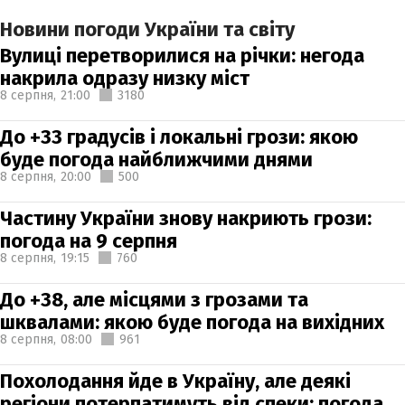
Новини погоди України та світу
Вулиці перетворилися на річки: негода
накрила одразу низку міст
8 серпня,
21:00
3180
До +33 градусів і локальні грози: якою
буде погода найближчими днями
8 серпня,
20:00
500
Частину України знову накриють грози:
погода на 9 серпня
8 серпня,
19:15
760
До +38, але місцями з грозами та
шквалами: якою буде погода на вихідних
8 серпня,
08:00
961
Похолодання йде в Україну, але деякі
регіони потерпатимуть від спеки: погода