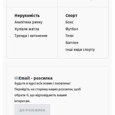
Нерухомість
Спорт
Аналітика ринку
Бокс
Купівля житла
Футбол
Тренди і натхнення
Теніс
Біатлон
Інші види спорту
Email - розсилка
Будьте в курсі всіх новин і оновлень!
Перейдіть на сторінку наших розсилок, щоб
обрати ті, що відповідають вашим
інтересам.
ДО РОЗСИЛОК