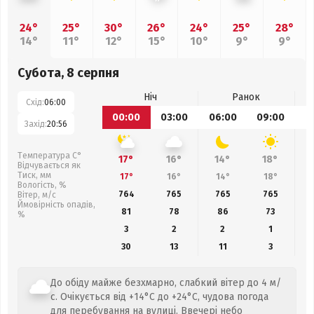
24°
25°
30°
26°
24°
25°
28°
14°
11°
12°
15°
10°
9°
9°
Субота, 8 серпня
Ніч
Ранок
Схід:
06:00
00:00
03:00
06:00
09:00
1
Захід:
20:56
Температура С°
17°
16°
14°
18°
Відчувається як
Тиск, мм
17°
16°
14°
18°
Вологість, %
764
765
765
765
Вітер, м/с
Ймовірність опадів,
81
78
86
73
%
3
2
2
1
30
13
11
3
До обіду майже безхмарно, слабкий вітер до 4 м/
с. Очікується від +14°C до +24°C, чудова погода
для перебування на вулиці. Ввечері небо