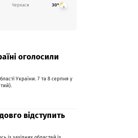
Черкаси
30°
країні оголосили
ласті України. 7 та 8 серпня у
тий).
адовго відступить
ь із західних областей із