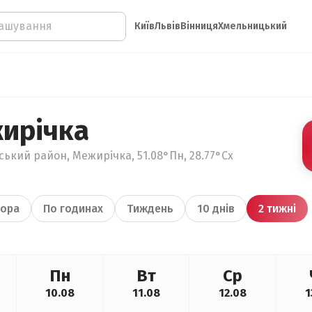
Київ
Львів
Вінниця
Хмельницький
ирічка
ький район, Межирічка, 51.08°Пн, 28.77°Сх
ора
По годинах
Тиждень
10 днів
2 тижні
Пн
Вт
Ср
10.08
11.08
12.08
1