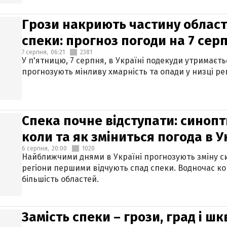
Грози накриють частину областе
спеки: прогноз погоди на 7 сер
7 серпня,
06:21
2381
У п'ятницю, 7 серпня, в Україні подекуди утримаєт
прогнозують мінливу хмарність та опади у низці рег
Спека почне відступати: синопт
коли та як зміниться погода в У
6 серпня,
20:00
1020
Найближчими днями в Україні прогнозують зміну син
регіони першими відчують спад спеки. Водночас к
більшість областей.
Замість спеки – грози, град і шк