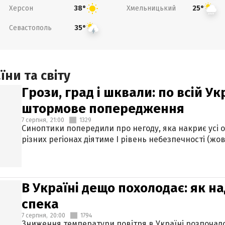
Херсон
Хмельницький
38°
25°
Севастополь
35°
ни та світу
Грози, град і шквали: по всій У
штормове попередження
7 серпня,
21:00
1329
Синоптики попередили про негоду, яка накриє усі об
різних регіонах діятиме І рівень небезпечності (жов
В Україні дещо похолодає: як н
спека
7 серпня,
20:00
1794
Зниження температури повітря в Україні розпочалос