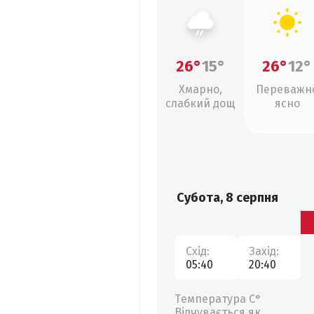
26°
15°
26°
12°
Хмарно,
Переважн
слабкий дощ
ясно
Субота, 8 серпня
Схід:
Захід:
05:40
20:40
Температура С°
Відчувається як