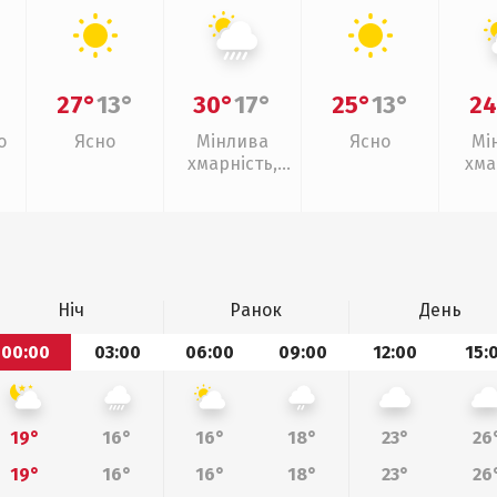
27°
13°
30°
17°
25°
13°
24
о
Ясно
Мінлива
Ясно
Мі
хмарність,
хма
зливи
Ніч
Ранок
День
00:00
03:00
06:00
09:00
12:00
15:
19°
16°
16°
18°
23°
26
19°
16°
16°
18°
23°
26