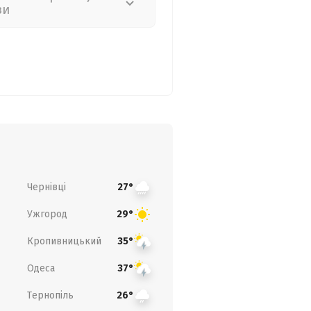
зи
Чернівці
27°
Ужгород
29°
Кропивницький
35°
Одеса
37°
Тернопіль
26°