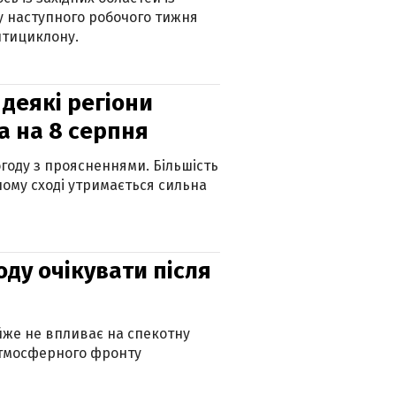
 наступного робочого тижня
нтициклону.
 деякі регіони
а на 8 серпня
огоду з проясненнями. Більшість
ному сході утримається сильна
оду очікувати після
айже не впливає на спекотну
атмосферного фронту