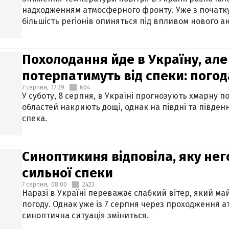
надходженням атмосферного фронту. Уже з початку
більшість регіонів опиняться під впливом нового а
Похолодання йде в Україну, але
потерпатимуть від спеки: погод
7 серпня,
17:39
604
У суботу, 8 серпня, в Україні прогнозують хмарну п
областей накриють дощі, однак на півдні та півден
спека.
Синоптикиня відповіла, яку нег
сильної спеки
7 серпня,
08:00
2423
Наразі в Україні переважає слабкий вітер, який м
погоду. Однак уже із 7 серпня через проходження 
синоптична ситуація зміниться.