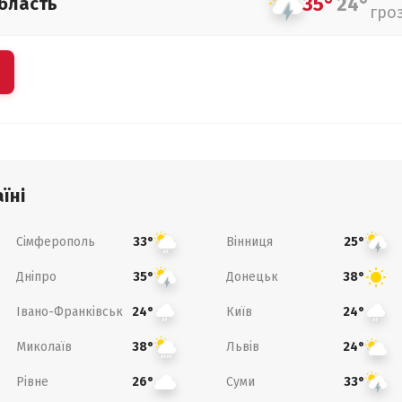
35°
24°
бласть
гро
їні
Сімферополь
Вінниця
33°
25°
Дніпро
Донецьк
35°
38°
Івано-Франківськ
Київ
24°
24°
Миколаїв
Львів
38°
24°
Рівне
Суми
26°
33°