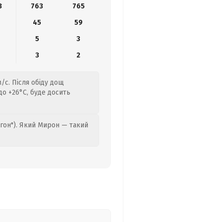
3
763
765
45
59
5
3
3
2
/с. Після обіду дощ
до +26°C, буде досить
гон"). Який Мирон — такий