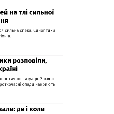
й на тлі сильної
пня
ься сильна спека. Синоптики
іонів.
ики розповіли,
країні
оптичної ситуації. Західні
ороткочасні опади накриють
вали: де і коли