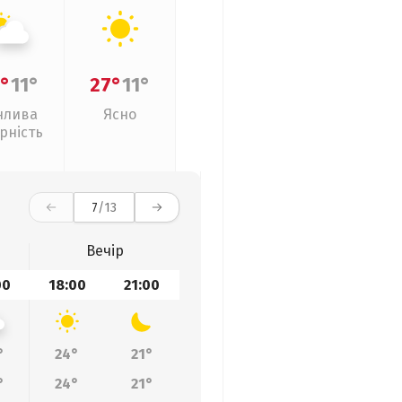
°
11°
27°
11°
нлива
Ясно
рність
7
/13
Вечір
00
18:00
21:00
°
24°
21°
°
24°
21°