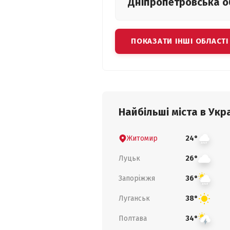
Дніпропетровська
о
ПОКАЗАТИ ІНШІ ОБЛАСТІ
Найбільші міста в Укра
Житомир
24°
Луцьк
26°
Запоріжжя
36°
Луганськ
38°
Полтава
34°