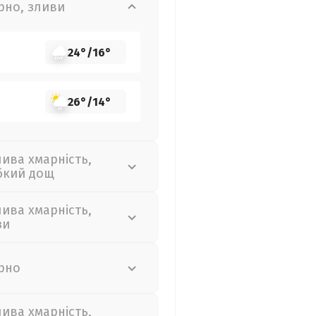
рно, зливи
24°
/
16°
26°
/
14°
лива хмарність,
бкий дощ
лива хмарність,
зи
рно
лива хмарність,