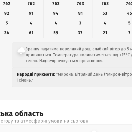
762
762
763
763
763
76
92
91
94
81
53
45
5
4
4
3
4
5
34
61
59
37
21
7
Зранку падатиме невеликий дощ, слабкий вітер до 5 м
припиниться. Температура коливатиметься від +15°C 
тепло. Надвечір очікується прояснення.
Народні прикмети:
"Мирона. Вітряний день ("Мирон-вітро
і січень."
ська
область
огоду та атмосферні умови на сьогодні