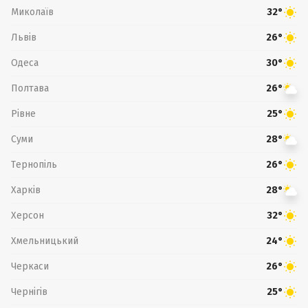
Миколаїв
32°
Львів
26°
Одеса
30°
Полтава
26°
Рівне
25°
Суми
28°
Тернопіль
26°
Харків
28°
Херсон
32°
Хмельницький
24°
Черкаси
26°
Чернігів
25°