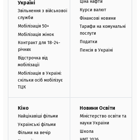
Ціна нафти
Україні
Курси валют
Звільнення з військової
служби
Фінансові новини
Мобілізація 50+
Тарифи на комунальні
послуги
Мобілізація жінок
Податки
Контракт для 18-24-
річних
Пенсія в Україні
Відстрочка від
мобілізації
Мобілізація в Україні:
скільки осіб мобілізує
ТЦК
Кіно
Новини Освіти
Найцікавіші фільми
Міністерство освіти та
науки України
Українські фільми
Школа
Фільми на вечір
НМТ 2026