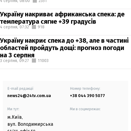
4 серпня,
08:00
2351
Україну накриває африканська спека: де
температура сягне +39 градусів
4 серпня,
07:32
918
Україну накриє спека до +38, але в частині
областей пройдуть дощі: прогноз погоди
на 3 серпня
3 серпня,
09:27
11003
E-mail редакції
Номер телефону:
news24@24tv.com.ua
+38 044 390 5077
Ми тут:
Ми в соцмережах:
м.Київ
,
вул. Володимирська