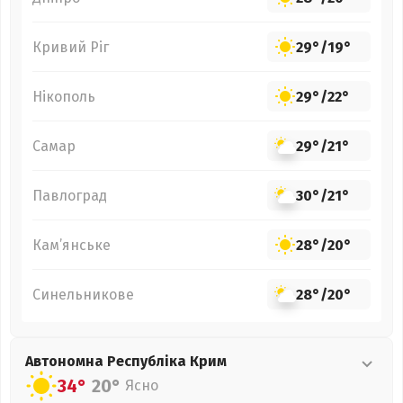
Кривий Ріг
29°
/
19°
Нікополь
29°
/
22°
Самар
29°
/
21°
Павлоград
30°
/
21°
Кам’янське
28°
/
20°
Синельникове
28°
/
20°
Автономна Республіка Крим
34°
20°
Ясно