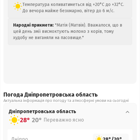
Температура коливатиметься від +20°C до +32°C.
До вечора майже безхмарно, вітер до 6 м/с.
Народні прикмети:
"Матія (Матвія). Вважалося, що в
цей день змії висмоктують молоко з корів, тому
худобу не виганяли на пасовище."
Погода Дніпропетровська
область
Актуальна інформація про погоду та атмосферні умови на сьогодні
Дніпропетровська
область
28°
20°
Переважно ясно
Дніпро
28°
/
20°