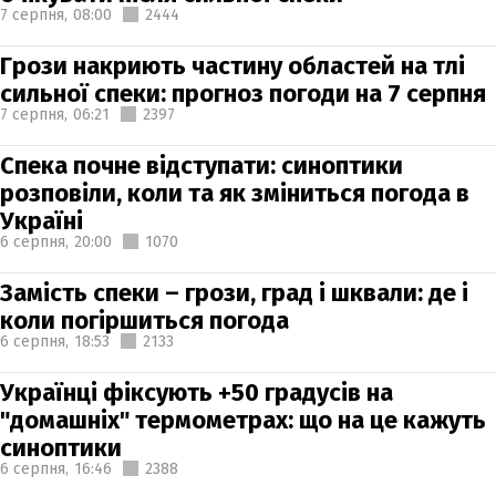
7 серпня,
08:00
2444
Грози накриють частину областей на тлі
сильної спеки: прогноз погоди на 7 серпня
7 серпня,
06:21
2397
Спека почне відступати: синоптики
розповіли, коли та як зміниться погода в
Україні
6 серпня,
20:00
1070
Замість спеки – грози, град і шквали: де і
коли погіршиться погода
6 серпня,
18:53
2133
Українці фіксують +50 градусів на
"домашніх" термометрах: що на це кажуть
синоптики
6 серпня,
16:46
2388