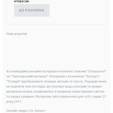
інтересам.
ДО РОЗСИЛОК
Наші додатки:
android
apple
smart tv
samsung smart tv
Всі комерційні рекламні матеріали позначені словами "Спецпроєкт"
чи "Партнерський матеріал". Матеріали з позначкою "Експерт",
"Позиція" відображають позицію авторів та героїв. Редакція може
не поділяти їхніх поглядів. Детальніше щодо реклами та правил
цитування можна ознайомитись в правилах користування сайтом.
Усі права захищені.
Матеріали сайту призначені для осіб старше
21
року (21+)
Онлайн-медіа «24 Канал»