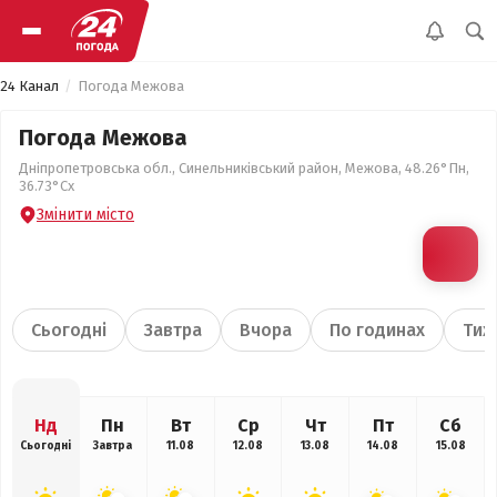
24 Канал
Погода Межова
Погода Межова
Дніпропетровська обл., Синельниківський район, Межова, 48.26°Пн,
36.73°Сх
Змінити місто
Сьогодні
Завтра
Вчора
По годинах
Тиж
Нд
Пн
Вт
Ср
Чт
Пт
Сб
Сьогодні
Завтра
11.08
12.08
13.08
14.08
15.08