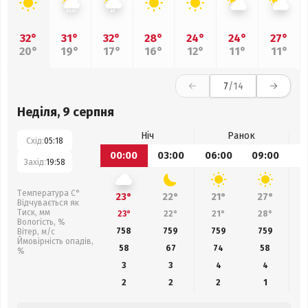
32°
31°
32°
28°
24°
24°
27°
20°
19°
17°
16°
12°
11°
11°
7
/14
Неділя, 9 серпня
Ніч
Ранок
Схід:
05:18
00:00
03:00
06:00
09:00
1
Захід:
19:58
Температура С°
23°
22°
21°
27°
Відчувається як
Тиск, мм
23°
22°
21°
28°
Вологість, %
758
759
759
759
Вітер, м/с
Ймовірність опадів,
58
67
74
58
%
3
3
4
4
2
2
2
1