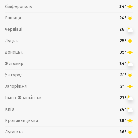
Сімферополь
34°
Вінниця
24°
Чернівці
26°
Луцьк
25°
Донецьк
35°
Житомир
24°
Ужгород
31°
Запоріжжя
31°
Івано-Франківськ
27°
Київ
24°
Кропивницький
28°
Луганськ
36°