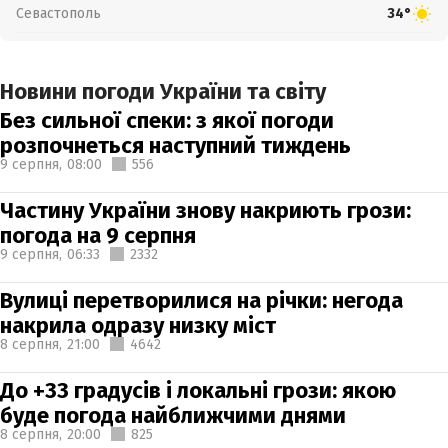
Севастополь
34°
Новини погоди України та світу
Без сильної спеки: з якої погоди
розпочнеться наступний тиждень
9 серпня,
08:00
556
Частину України знову накриють грози:
погода на 9 серпня
9 серпня,
06:33
2332
Вулиці перетворилися на річки: негода
накрила одразу низку міст
8 серпня,
21:00
4642
До +33 градусів і локальні грози: якою
буде погода найближчими днями
8 серпня,
20:00
825