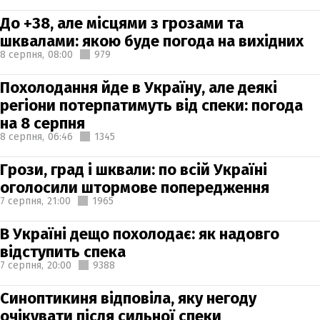
До +38, але місцями з грозами та
шквалами: якою буде погода на вихідних
8 серпня,
08:00
979
Похолодання йде в Україну, але деякі
регіони потерпатимуть від спеки: погода
на 8 серпня
8 серпня,
06:46
1345
Грози, град і шквали: по всій Україні
оголосили штормове попередження
7 серпня,
21:00
1965
В Україні дещо похолодає: як надовго
відступить спека
7 серпня,
20:00
9388
Синоптикиня відповіла, яку негоду
очікувати після сильної спеки