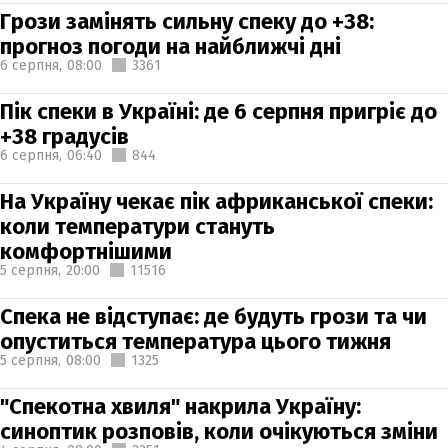
Грози замінять сильну спеку до +38:
прогноз погоди на найближчі дні
6 серпня,
08:00
3361
Пік спеки в Україні: де 6 серпня пригріє до
+38 градусів
6 серпня,
06:40
844
На Україну чекає пік африканської спеки:
коли температури стануть
комфортнішими
5 серпня,
20:00
11516
Спека не відступає: де будуть грози та чи
опуститься температура цього тижня
5 серпня,
08:00
1325
"Спекотна хвиля" накрила Україну:
синоптик розповів, коли очікуються зміни