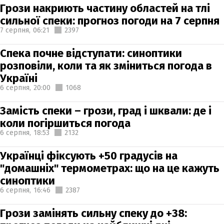
Грози накриють частину областей на тлі
сильної спеки: прогноз погоди на 7 серпня
7 серпня,
06:21
2397
Спека почне відступати: синоптики
розповіли, коли та як зміниться погода в
Україні
6 серпня,
20:00
1068
Замість спеки – грози, град і шквали: де і
коли погіршиться погода
6 серпня,
18:53
2132
Українці фіксують +50 градусів на
"домашніх" термометрах: що на це кажуть
синоптики
6 серпня,
16:46
2387
Грози замінять сильну спеку до +38: