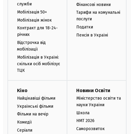
служби
Фінансові новини
Мобілізація 50+
Тарифи на комунальні
послуги
Мобілізація жінок
Податки
Контракт для 18-24-
річних
Пенсія в Україні
Відстрочка від
мобілізації
Мобілізація в Україні:
скільки осіб мобілізує
ТЦК
Кіно
Новини Освіти
Найцікавіші фільми
Міністерство освіти та
науки України
Українські фільми
Школа
Фільми на вечір
НМТ 2026
Комедії
Саморозвиток
Серіали