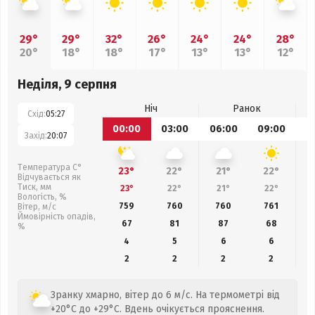
29°
29°
32°
26°
24°
24°
28°
20°
18°
18°
17°
13°
13°
12°
Неділя, 9 серпня
Ніч
Ранок
Схід:
05:27
00:00
03:00
06:00
09:00
1
Захід:
20:07
Температура С°
23°
22°
21°
22°
Відчувається як
Тиск, мм
23°
22°
21°
22°
Вологість, %
759
760
760
761
Вітер, м/с
Ймовірність опадів,
67
81
87
68
%
4
5
6
6
2
2
2
2
Зранку хмарно, вітер до 6 м/с. На термометрі від
+20°C до +29°C. Вдень очікується прояснення.