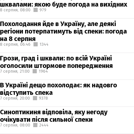
шквалами: якою буде погода на вихідних
8 серпня,
08:00
979
Похолодання йде в Україну, але деякі
регіони потерпатимуть від спеки: погода
на 8 серпня
8 серпня,
06:46
1344
Грози, град і шквали: по всій Україні
оголосили штормове попередження
7 серпня,
21:00
1964
В Україні дещо похолодає: як надовго
відступить спека
7 серпня,
20:00
9378
Синоптикиня відповіла, яку негоду
очікувати після сильної спеки
7 серпня,
08:00
2444