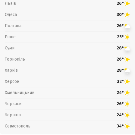
Львів
26°
Одеса
30°
Полтава
26°
Рівне
25°
Суми
28°
Тернопіль
26°
Харків
28°
Херсон
32°
Хмельницький
24°
Черкаси
26°
Чернігів
24°
Севастополь
34°