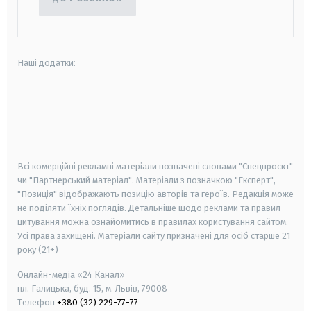
Наші додатки:
android
apple
smart tv
samsung smart tv
Всі комерційні рекламні матеріали позначені словами "Спецпроєкт"
чи "Партнерський матеріал". Матеріали з позначкою "Експерт",
"Позиція" відображають позицію авторів та героїв. Редакція може
не поділяти їхніх поглядів. Детальніше щодо реклами та правил
цитування можна ознайомитись в правилах користування сайтом.
Усі права захищені.
Матеріали сайту призначені для осіб старше
21
року (21+)
Онлайн-медіа «24 Канал»
пл. Галицька, буд. 15, м. Львів, 79008
Телефон
+380 (32) 229-77-77