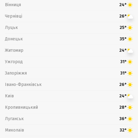
Вінниця
24°
Чернівці
26°
Луцьк
25°
Донецьк
35°
Житомир
24°
Ужгород
31°
Запоріжжя
31°
Івано-Франківськ
26°
Київ
24°
Кропивницький
28°
Луганськ
36°
Миколаїв
32°