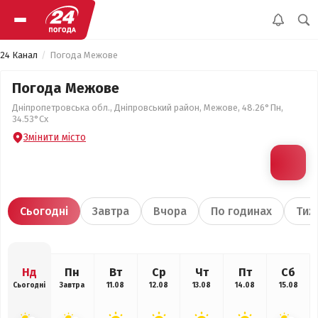
24 Канал
Погода Межове
Погода Межове
Дніпропетровська обл., Дніпровський район, Межове, 48.26°Пн,
34.53°Сх
Змінити місто
Сьогодні
Завтра
Вчора
По годинах
Тиж
Нд
Пн
Вт
Ср
Чт
Пт
Сб
Сьогодні
Завтра
11.08
12.08
13.08
14.08
15.08