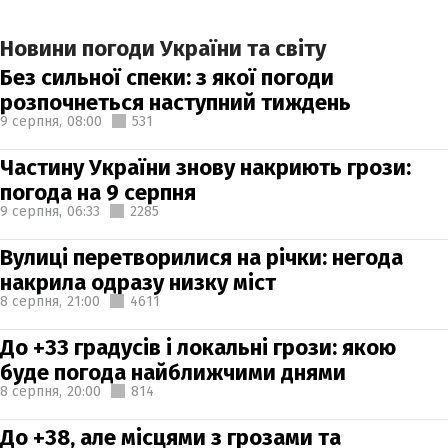
Новини погоди України та світу
Без сильної спеки: з якої погоди
розпочнеться наступний тиждень
9 серпня,
08:00
531
Частину України знову накриють грози:
погода на 9 серпня
9 серпня,
06:33
2285
Вулиці перетворилися на річки: негода
накрила одразу низку міст
8 серпня,
21:00
4611
До +33 градусів і локальні грози: якою
буде погода найближчими днями
8 серпня,
20:00
814
До +38, але місцями з грозами та