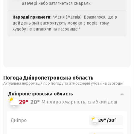
Ввечері небо затягнеться хмарами.
Народні прикмети:
"Матія (Матвія). Вважалося, що в
цей день змії висмоктують молоко з корів, тому
худобу не виганяли на пасовище."
Погода Дніпропетровська
область
Актуальна інформація про погоду та атмосферні умови на сьогодні
Дніпропетровська
область
29°
20°
Мінлива хмарність, слабкий дощ
Дніпро
29°
/
20°