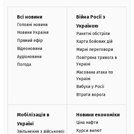
Всі новини
Війна Росії з
Головні новини
Україною
Новини України
Ракетні обстріли
Прямий ефір
Карта бойових дій
Відеоновини
Мирні переговори
Аудіоновини
Повітряна тривога в
Україні
Погода
Масована атака по
Україні
Вибухи у Росії
Втрати ворога
Мобілізація в
Новини економіки
Ціна нафти
Україні
Курси валют
Звільнення з військової