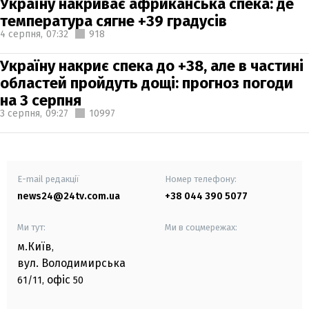
Україну накриває африканська спека: де
температура сягне +39 градусів
4 серпня,
07:32
918
Україну накриє спека до +38, але в частині
областей пройдуть дощі: прогноз погоди
на 3 серпня
3 серпня,
09:27
10997
E-mail редакції
Номер телефону:
news24@24tv.com.ua
+38 044 390 5077
Ми тут:
Ми в соцмережах:
м.Київ
,
вул. Володимирська
офіс
61/11,
50