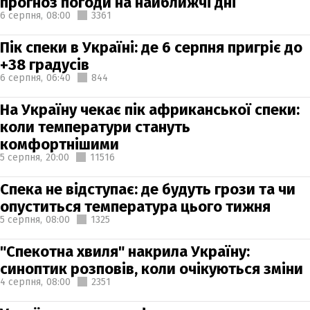
прогноз погоди на найближчі дні
6 серпня,
08:00
3361
Пік спеки в Україні: де 6 серпня пригріє до
+38 градусів
6 серпня,
06:40
844
На Україну чекає пік африканської спеки:
коли температури стануть
комфортнішими
5 серпня,
20:00
11516
Спека не відступає: де будуть грози та чи
опуститься температура цього тижня
5 серпня,
08:00
1325
"Спекотна хвиля" накрила Україну:
синоптик розповів, коли очікуються зміни
4 серпня,
08:00
2351