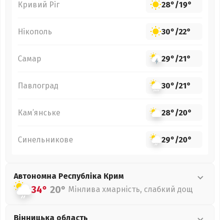
Кривий Ріг
28°
/
19°
Нікополь
30°
/
22°
Самар
29°
/
21°
Павлоград
30°
/
21°
Кам’янське
28°
/
20°
Синельникове
29°
/
20°
Автономна Республіка Крим
34°
20°
Мінлива хмарність, слабкий дощ
Вінницька
область