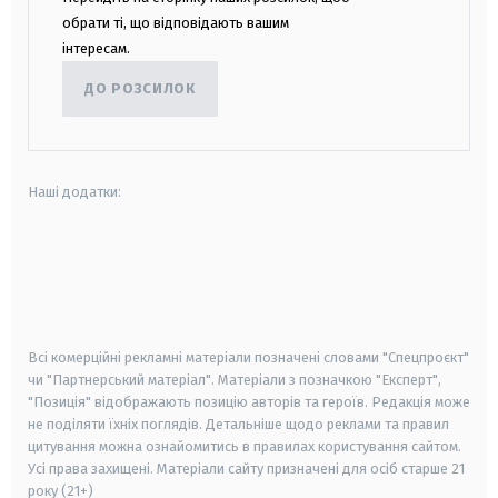
обрати ті, що відповідають вашим
інтересам.
ДО РОЗСИЛОК
Наші додатки:
android
apple
smart tv
samsung smart tv
Всі комерційні рекламні матеріали позначені словами "Спецпроєкт"
чи "Партнерський матеріал". Матеріали з позначкою "Експерт",
"Позиція" відображають позицію авторів та героїв. Редакція може
не поділяти їхніх поглядів. Детальніше щодо реклами та правил
цитування можна ознайомитись в правилах користування сайтом.
Усі права захищені.
Матеріали сайту призначені для осіб старше
21
року (21+)