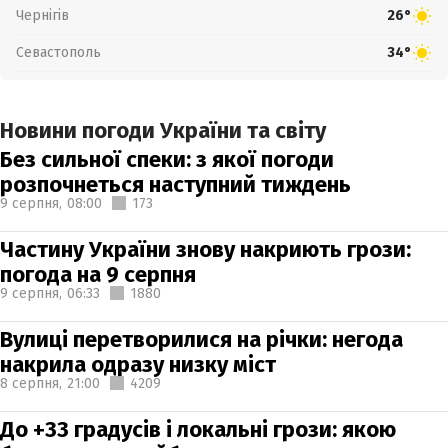
Чернігів
26°
Севастополь
34°
Новини погоди України та світу
Без сильної спеки: з якої погоди
розпочнеться наступний тиждень
9 серпня,
08:00
173
Частину України знову накриють грози:
погода на 9 серпня
9 серпня,
06:33
1880
Вулиці перетворилися на річки: негода
накрила одразу низку міст
8 серпня,
21:00
4209
До +33 градусів і локальні грози: якою