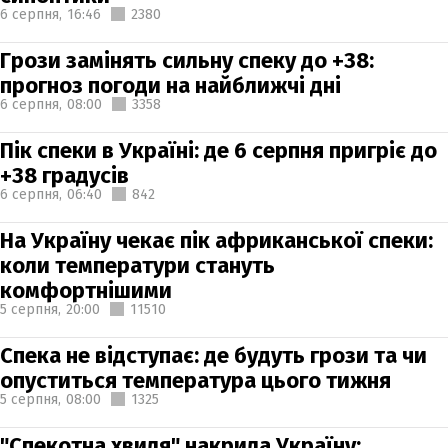
6 серпня,
16:46
2380
Грози замінять сильну спеку до +38:
прогноз погоди на найближчі дні
6 серпня,
08:00
3358
Пік спеки в Україні: де 6 серпня пригріє до
+38 градусів
6 серпня,
06:40
842
На Україну чекає пік африканської спеки:
коли температури стануть
комфортнішими
5 серпня,
20:00
11510
Спека не відступає: де будуть грози та чи
опуститься температура цього тижня
5 серпня,
08:00
1325
"Спекотна хвиля" накрила Україну: