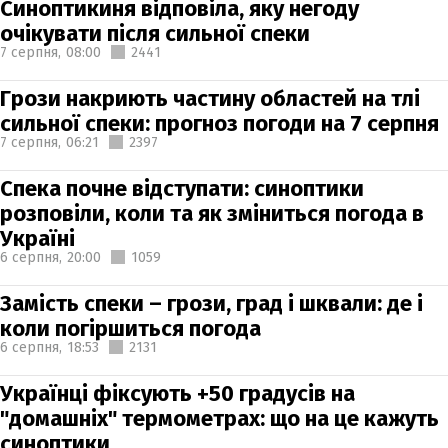
Синоптикиня відповіла, яку негоду
очікувати після сильної спеки
7 серпня,
08:00
2441
Грози накриють частину областей на тлі
сильної спеки: прогноз погоди на 7 серпня
7 серпня,
06:21
2397
Спека почне відступати: синоптики
розповіли, коли та як зміниться погода в
Україні
6 серпня,
20:00
1059
Замість спеки – грози, град і шквали: де і
коли погіршиться погода
6 серпня,
18:53
2131
Українці фіксують +50 градусів на
"домашніх" термометрах: що на це кажуть
синоптики