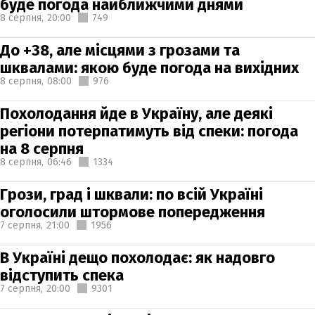
буде погода найближчими днями
8 серпня,
20:00
749
До +38, але місцями з грозами та
шквалами: якою буде погода на вихідних
8 серпня,
08:00
976
Похолодання йде в Україну, але деякі
регіони потерпатимуть від спеки: погода
на 8 серпня
8 серпня,
06:46
1334
Грози, град і шквали: по всій Україні
оголосили штормове попередження
7 серпня,
21:00
1956
В Україні дещо похолодає: як надовго
відступить спека
7 серпня,
20:00
9301