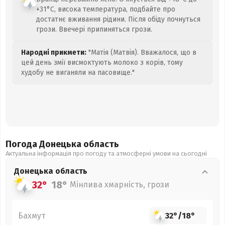
+31°C, висока температура, подбайте про
достатнє вживання рідини. Після обіду почнуться
грози. Ввечері припиняться грози.
Народні прикмети:
"Матія (Матвія). Вважалося, що в
цей день змії висмоктують молоко з корів, тому
худобу не виганяли на пасовище."
Погода Донецька
область
Актуальна інформація про погоду та атмосферні умови на сьогодні
Донецька
область
32°
18°
Мінлива хмарність, грози
Бахмут
32°
/
18°