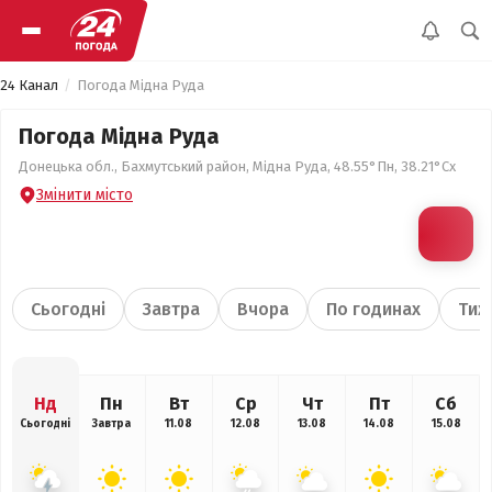
24 Канал
Погода Мідна Руда
Погода Мідна Руда
Донецька обл., Бахмутський район, Мідна Руда, 48.55°Пн, 38.21°Сх
Змінити місто
Сьогодні
Завтра
Вчора
По годинах
Тиж
Нд
Пн
Вт
Ср
Чт
Пт
Сб
Сьогодні
Завтра
11.08
12.08
13.08
14.08
15.08