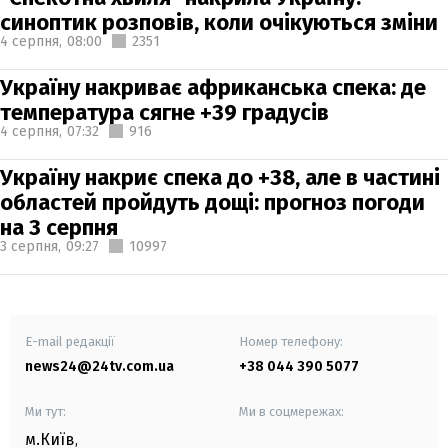
синоптик розповів, коли очікуються зміни
4 серпня,
08:00
2351
Україну накриває африканська спека: де
температура сягне +39 градусів
4 серпня,
07:32
916
Україну накриє спека до +38, але в частині
областей пройдуть дощі: прогноз погоди
на 3 серпня
3 серпня,
09:27
10997
E-mail редакції
Номер телефону:
news24@24tv.com.ua
+38 044 390 5077
Ми тут:
Ми в соцмережах:
м.Київ
,