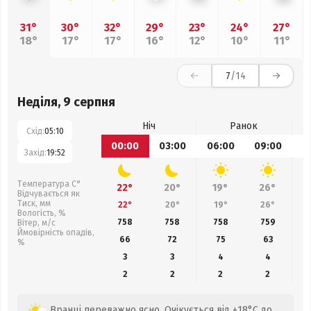
31°
30°
32°
29°
23°
24°
27°
18°
17°
17°
16°
12°
10°
11°
7
/14
Неділя, 9 серпня
Ніч
Ранок
Схід:
05:10
00:00
03:00
06:00
09:00
1
Захід:
19:52
Температура С°
22°
20°
19°
26°
Відчувається як
Тиск, мм
22°
20°
19°
26°
Вологість, %
758
758
758
759
Вітер, м/с
Ймовірність опадів,
66
72
75
63
%
3
3
4
4
2
2
2
2
Вранці переважно ясно. Очікується від +18°C до