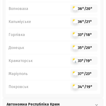
Волноваха
36°
/
20°
Кальміуське
36°
/
21°
Горлівка
33°
/
18°
Донецьк
35°
/
20°
Краматорськ
33°
/
19°
Маріуполь
37°
/
23°
Покровськ
34°
/
19°
Автономна Республіка Крим