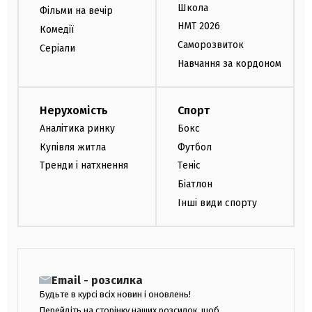
Школа
Фільми на вечір
НМТ 2026
Комедії
Саморозвиток
Серіали
Навчання за кордоном
Нерухомість
Спорт
Аналітика ринку
Бокс
Купівля житла
Футбол
Тренди і натхнення
Теніс
Біатлон
Інші види спорту
Email - розсилка
Будьте в курсі всіх новин і оновлень!
Перейдіть на сторінку наших розсилок, щоб