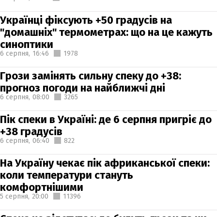
Українці фіксують +50 градусів на
"домашніх" термометрах: що на це кажуть
синоптики
6 серпня,
16:46
1978
Грози замінять сильну спеку до +38:
прогноз погоди на найближчі дні
6 серпня,
08:00
3265
Пік спеки в Україні: де 6 серпня пригріє до
+38 градусів
6 серпня,
06:40
822
На Україну чекає пік африканської спеки:
коли температури стануть
комфортнішими
5 серпня,
20:00
11396