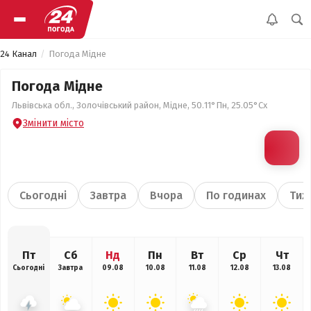
24 Канал
Погода Мідне
Погода Мідне
Львівська обл., Золочівський район, Мідне, 50.11°Пн, 25.05°Сх
Змінити місто
Сьогодні
Завтра
Вчора
По годинах
Тиж
Пт
Сб
Нд
Пн
Вт
Ср
Чт
Сьогодні
Завтра
09.08
10.08
11.08
12.08
13.08