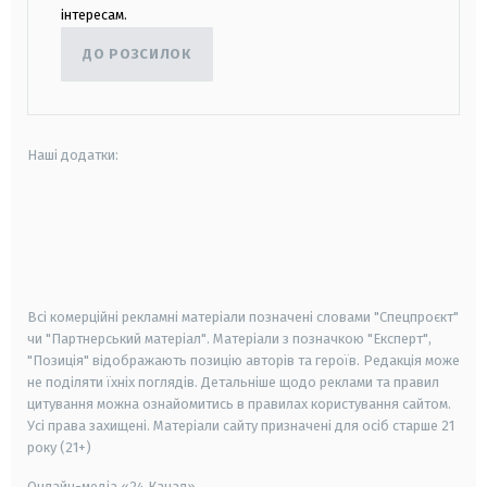
інтересам.
ДО РОЗСИЛОК
Наші додатки:
android
apple
smart tv
samsung smart tv
Всі комерційні рекламні матеріали позначені словами "Спецпроєкт"
чи "Партнерський матеріал". Матеріали з позначкою "Експерт",
"Позиція" відображають позицію авторів та героїв. Редакція може
не поділяти їхніх поглядів. Детальніше щодо реклами та правил
цитування можна ознайомитись в правилах користування сайтом.
Усі права захищені.
Матеріали сайту призначені для осіб старше
21
року (21+)
Онлайн-медіа «24 Канал»