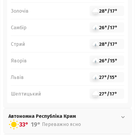
Золочів
28°
/
17°
Самбір
26°
/
17°
Стрий
28°
/
17°
Яворів
26°
/
15°
Львів
27°
/
15°
Шептицький
27°
/
17°
Автономна Республіка Крим
33°
19°
Переважно ясно