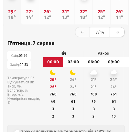
29°
27°
26°
31°
32°
25°
26°
18°
14°
12°
13°
18°
12°
11°
7
/14
П'ятниця, 7 серпня
Ніч
Ранок
Схід:
05:56
00:00
03:00
06:00
09:00
1
Захід:
20:53
Температура С°
26°
24°
21°
24°
Відчувається як
Тиск, мм
26°
24°
21°
24°
Вологість, %
760
760
760
761
Вітер, м/с
Ймовірність опадів,
49
61
79
61
%
3
3
3
3
2
3
2
10
Зранку дощитиме. На термометрі від +18°C до