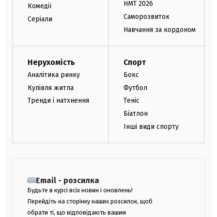
НМТ 2026
Комедії
Саморозвиток
Серіали
Навчання за кордоном
Нерухомість
Спорт
Аналітика ринку
Бокс
Купівля житла
Футбол
Тренди і натхнення
Теніс
Біатлон
Інші види спорту
Email - розсилка
Будьте в курсі всіх новин і оновлень!
Перейдіть на сторінку наших розсилок, щоб
обрати ті, що відповідають вашим