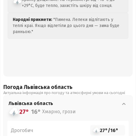
+29°C, буде тепло, захистіть шкіру від сонця.
Народні прикмети:
"Пимена. Лелеки відлітають у
теплі краї. Якщо відлетіли до цього дня — зима буде
ранньою."
Погода Львівська
область
Актуальна інформація про погоду та атмосферні умови на сьогодні
Львівська
область
27°
16°
Хмарно, грози
Дрогобич
27°
/
16°