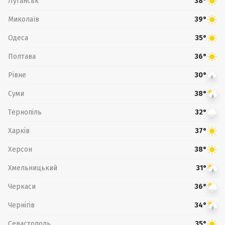
Луганськ
38°
Миколаїв
39°
Одеса
35°
Полтава
36°
Рівне
30°
Суми
38°
Тернопіль
32°
Харків
37°
Херсон
38°
Хмельницький
31°
Черкаси
36°
Чернігів
34°
Севастополь
35°