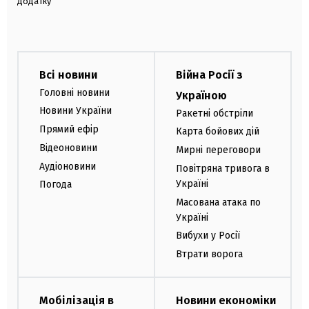
додатку
Всі новини
Війна Росії з
Головні новини
Україною
Новини України
Ракетні обстріли
Прямий ефір
Карта бойових дій
Відеоновини
Мирні переговори
Аудіоновини
Повітряна тривога в
Україні
Погода
Масована атака по
Україні
Вибухи у Росії
Втрати ворога
Мобілізація в
Новини економіки