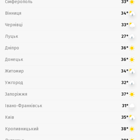
Сімферополь
33°
Вінниця
34°
Чернівці
33°
Луцьк
27°
Дніпро
36°
Донецьк
36°
Житомир
34°
Ужгород
32°
Запоріжжя
37°
Івано-Франківськ
31°
Київ
35°
Кропивницький
38°