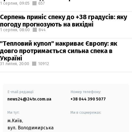
1 серпня,
09:05
657
Серпень приніс спеку до +38 градусів: яку
погоду прогнозують на вихідні
1 серпня,
08:00
844
"Тепловий купол" накриває Європу: як
довго протримається сильна спека в
Україні
31 липня,
20:00
10912
E-mail редакції
Номер телефону:
news24@24tv.com.ua
+38 044 390 5077
Ми тут:
Ми в соцмережах:
м.Київ
,
вул. Володимирська