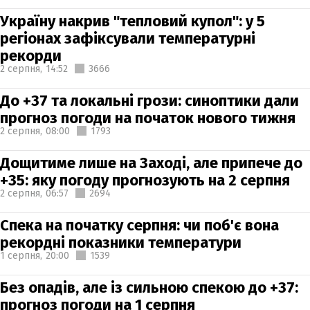
Україну накрив "тепловий купол": у 5
регіонах зафіксували температурні
рекорди
2 серпня,
14:52
3666
До +37 та локальні грози: синоптики дали
прогноз погоди на початок нового тижня
2 серпня,
08:00
1793
Дощитиме лише на Заході, але припече до
+35: яку погоду прогнозують на 2 серпня
2 серпня,
06:57
2694
Спека на початку серпня: чи поб'є вона
рекордні показники температури
1 серпня,
20:00
1539
Без опадів, але із сильною спекою до +37:
прогноз погоди на 1 серпня