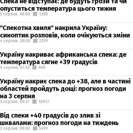
Спека не відступає: де будуть грози та чи
опуститься температура цього тижня
5 серпня,
08:00
1308
"Спекотна хвиля" накрила Україну:
синоптик розповів, коли очікуються зміни
4 серпня,
08:00
2339
Україну накриває африканська спека: де
температура сягне +39 градусів
4 серпня,
07:32
909
Україну накриє спека до +38, але в частині
областей пройдуть дощі: прогноз погоди
на 3 серпня
3 серпня,
09:27
10937
Від спеки +40 градусів до злив зі
шквалами: прогноз погоди на тиждень
3 серпня,
08:00
5459