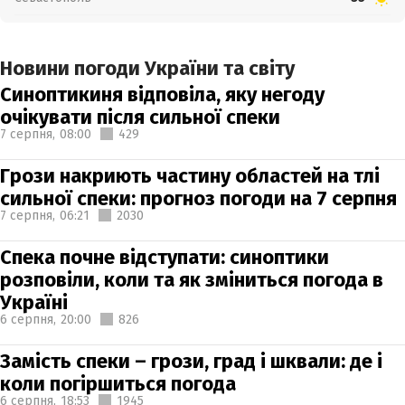
Новини погоди України та світу
Синоптикиня відповіла, яку негоду
очікувати після сильної спеки
7 серпня,
08:00
429
Грози накриють частину областей на тлі
сильної спеки: прогноз погоди на 7 серпня
7 серпня,
06:21
2030
Спека почне відступати: синоптики
розповіли, коли та як зміниться погода в
Україні
6 серпня,
20:00
826
Замість спеки – грози, град і шквали: де і
коли погіршиться погода
6 серпня,
18:53
1945