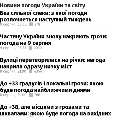
Новини погоди України та світу
Без сильної спеки: з якої погоди
розпочнеться наступний тиждень
9 серпня,
08:00
278
Частину України знову накриють грози:
погода на 9 серпня
9 серпня,
06:33
2030
Вулиці перетворилися на річки: негода
накрила одразу низку міст
8 серпня,
21:00
4364
До +33 градусів і локальні грози: якою
буде погода найближчими днями
8 серпня,
20:00
768
До +38, але місцями з грозами та
шквалами: якою буде погода на вихідних