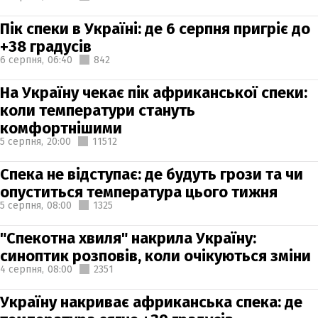
Пік спеки в Україні: де 6 серпня пригріє до
+38 градусів
6 серпня,
06:40
842
На Україну чекає пік африканської спеки:
коли температури стануть
комфортнішими
5 серпня,
20:00
11512
Спека не відступає: де будуть грози та чи
опуститься температура цього тижня
5 серпня,
08:00
1325
"Спекотна хвиля" накрила Україну:
синоптик розповів, коли очікуються зміни
4 серпня,
08:00
2351
Україну накриває африканська спека: де