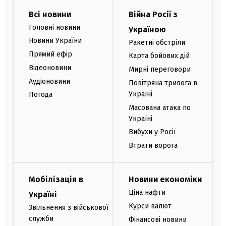
Всі новини
Війна Росії з
Головні новини
Україною
Новини України
Ракетні обстріли
Прямий ефір
Карта бойових дій
Відеоновини
Мирні переговори
Аудіоновини
Повітряна тривога в
Україні
Погода
Масована атака по
Україні
Вибухи у Росії
Втрати ворога
Мобілізація в
Новини економіки
Ціна нафти
Україні
Курси валют
Звільнення з військової
служби
Фінансові новини