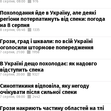
8 серпня,
08:00
976
Похолодання йде в Україну, але деякі
регіони потерпатимуть від спеки: погода
на 8 серпня
8 серпня,
06:46
1335
Грози, град і шквали: по всій Україні
оголосили штормове попередження
7 серпня,
21:00
1958
В Україні дещо похолодає: як надовго
відступить спека
7 серпня,
20:00
9327
Синоптикиня відповіла, яку негоду
очікувати після сильної спеки
7 серпня,
08:00
2442
Грози накриють частину областей на тлі