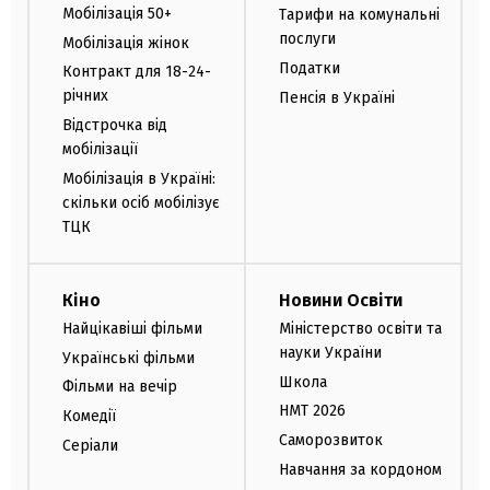
Мобілізація 50+
Тарифи на комунальні
послуги
Мобілізація жінок
Податки
Контракт для 18-24-
річних
Пенсія в Україні
Відстрочка від
мобілізації
Мобілізація в Україні:
скільки осіб мобілізує
ТЦК
Кіно
Новини Освіти
Найцікавіші фільми
Міністерство освіти та
науки України
Українські фільми
Школа
Фільми на вечір
НМТ 2026
Комедії
Саморозвиток
Серіали
Навчання за кордоном