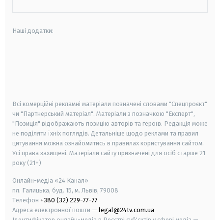
Наші додатки:
android
apple
smart tv
samsung smart tv
Всі комерційні рекламні матеріали позначені словами "Спецпроєкт"
чи "Партнерський матеріал". Матеріали з позначкою "Експерт",
"Позиція" відображають позицію авторів та героїв. Редакція може
не поділяти їхніх поглядів. Детальніше щодо реклами та правил
цитування можна ознайомитись в правилах користування сайтом.
Усі права захищені.
Матеріали сайту призначені для осіб старше
21
року (21+)
Онлайн-медіа «24 Канал»
пл. Галицька, буд. 15, м. Львів, 79008
Телефон
+380 (32) 229-77-77
Адреса електронної пошти —
legal@24tv.com.ua
Ідентифікатор онлайн-медіа в Реєстрі суб'єктів у сфері медіа —