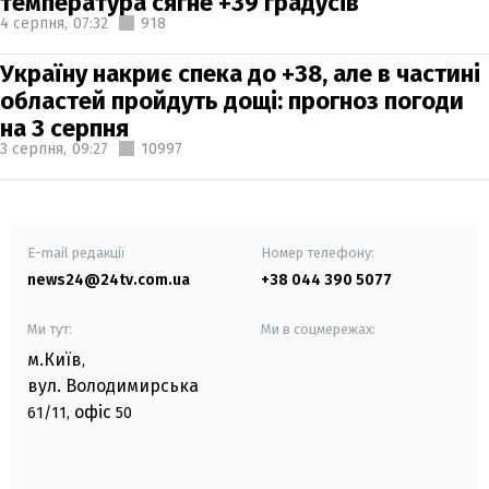
температура сягне +39 градусів
4 серпня,
07:32
918
Україну накриє спека до +38, але в частині
областей пройдуть дощі: прогноз погоди
на 3 серпня
3 серпня,
09:27
10997
E-mail редакції
Номер телефону:
news24@24tv.com.ua
+38 044 390 5077
Ми тут:
Ми в соцмережах:
м.Київ
,
вул. Володимирська
офіс
61/11,
50