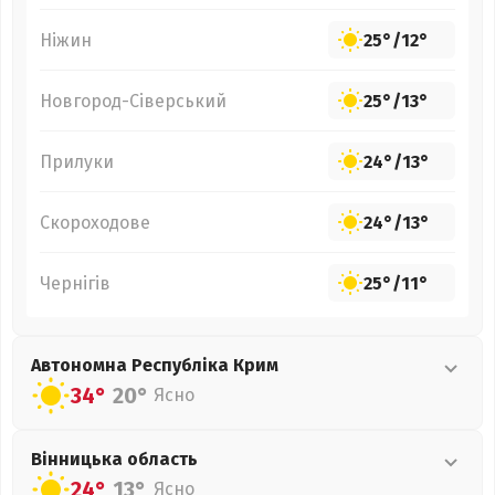
Ніжин
25°
/
12°
Новгород-Сіверський
25°
/
13°
Прилуки
24°
/
13°
Скороходове
24°
/
13°
Чернігів
25°
/
11°
Автономна Республіка Крим
34°
20°
Ясно
Вінницька
область
24°
13°
Ясно