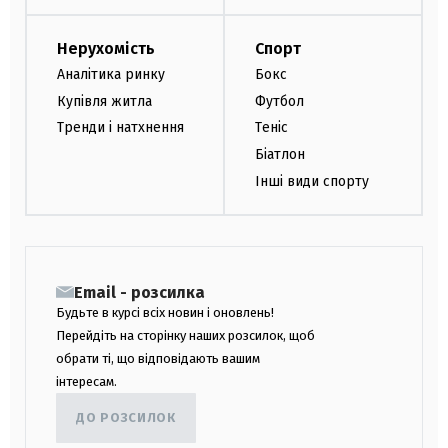
Нерухомість
Спорт
Аналітика ринку
Бокс
Купівля житла
Футбол
Тренди і натхнення
Теніс
Біатлон
Інші види спорту
Email - розсилка
Будьте в курсі всіх новин і оновлень!
Перейдіть на сторінку наших розсилок, щоб
обрати ті, що відповідають вашим
інтересам.
ДО РОЗСИЛОК