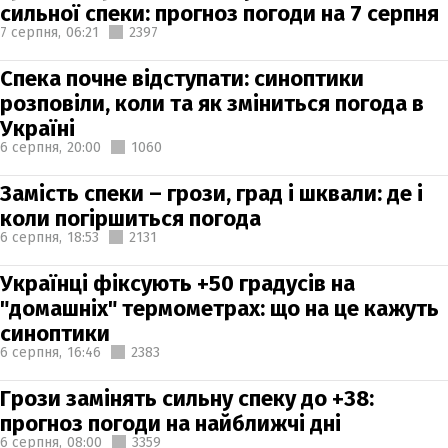
сильної спеки: прогноз погоди на 7 серпня
7 серпня,
06:21
2397
Спека почне відступати: синоптики
розповіли, коли та як зміниться погода в
Україні
6 серпня,
20:00
1060
Замість спеки – грози, град і шквали: де і
коли погіршиться погода
6 серпня,
18:53
2131
Українці фіксують +50 градусів на
"домашніх" термометрах: що на це кажуть
синоптики
6 серпня,
16:46
2383
Грози замінять сильну спеку до +38:
прогноз погоди на найближчі дні
6 серпня,
08:00
3359