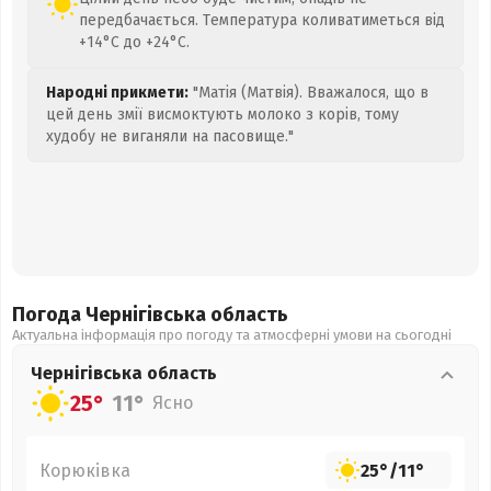
передбачається. Температура коливатиметься від
+14°C до +24°C.
Народні прикмети:
"Матія (Матвія). Вважалося, що в
цей день змії висмоктують молоко з корів, тому
худобу не виганяли на пасовище."
Погода Чернігівська
область
Актуальна інформація про погоду та атмосферні умови на сьогодні
Чернігівська
область
25°
11°
Ясно
Корюківка
25°
/
11°