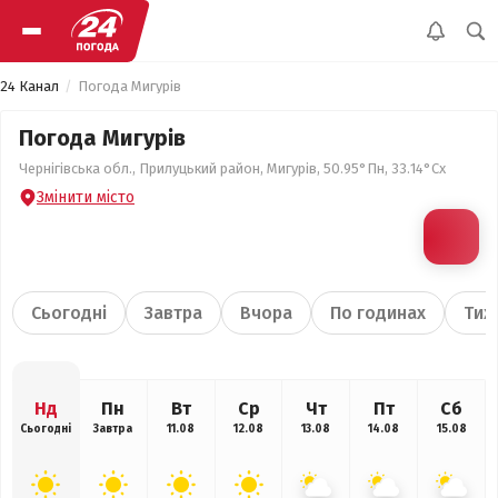
24 Канал
Погода Мигурів
Погода Мигурів
Чернігівська обл., Прилуцький район, Мигурів, 50.95°Пн, 33.14°Сх
Змінити місто
Сьогодні
Завтра
Вчора
По годинах
Тиж
Нд
Пн
Вт
Ср
Чт
Пт
Сб
Сьогодні
Завтра
11.08
12.08
13.08
14.08
15.08