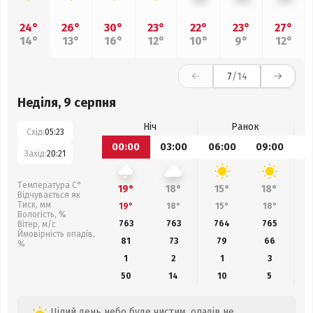
24°
26°
30°
23°
22°
23°
27°
14°
13°
16°
12°
10°
9°
12°
7
/14
Неділя, 9 серпня
Ніч
Ранок
Схід:
05:23
00:00
03:00
06:00
09:00
1
Захід:
20:21
Температура С°
19°
18°
15°
18°
Відчувається як
Тиск, мм
19°
18°
15°
18°
Вологість, %
763
763
764
765
Вітер, м/с
Ймовірність опадів,
81
73
79
66
%
1
2
1
3
50
14
10
5
Цілий день небо буде чистим, опадів не