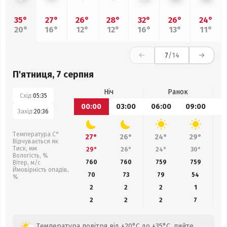
35°
27°
26°
28°
32°
26°
24°
20°
16°
12°
12°
16°
13°
11°
7
/14
П'ятниця, 7 серпня
Ніч
Ранок
Схід:
05:35
00:00
03:00
06:00
09:00
1
Захід:
20:36
Температура С°
27°
26°
24°
29°
Відчувається як
Тиск, мм
29°
26°
24°
30°
Вологість, %
760
760
759
759
Вітер, м/с
Ймовірність опадів,
70
73
79
54
%
2
2
2
1
2
2
2
7
Температура повітря від +20°C до +35°C, пийте