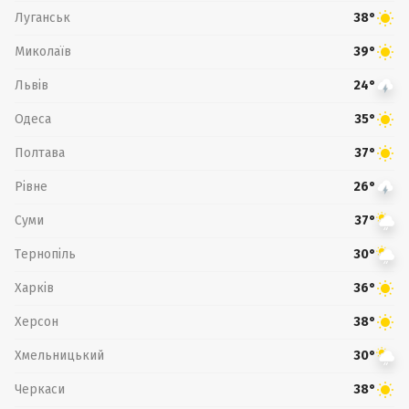
Луганськ
38°
Миколаїв
39°
Львів
24°
Одеса
35°
Полтава
37°
Рівне
26°
Суми
37°
Тернопіль
30°
Харків
36°
Херсон
38°
Хмельницький
30°
Черкаси
38°