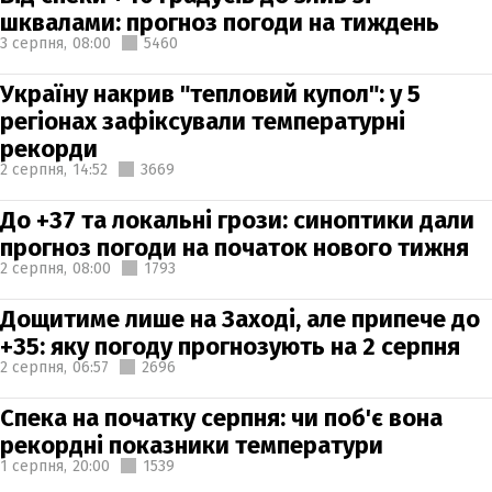
шквалами: прогноз погоди на тиждень
3 серпня,
08:00
5460
Україну накрив "тепловий купол": у 5
регіонах зафіксували температурні
рекорди
2 серпня,
14:52
3669
До +37 та локальні грози: синоптики дали
прогноз погоди на початок нового тижня
2 серпня,
08:00
1793
Дощитиме лише на Заході, але припече до
+35: яку погоду прогнозують на 2 серпня
2 серпня,
06:57
2696
Спека на початку серпня: чи поб'є вона
рекордні показники температури
1 серпня,
20:00
1539