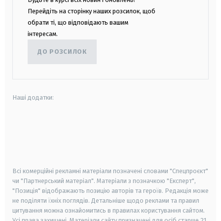
Перейдіть на сторінку наших розсилок, щоб
обрати ті, що відповідають вашим
інтересам.
ДО РОЗСИЛОК
Наші додатки:
android
apple
smart tv
samsung smart tv
Всі комерційні рекламні матеріали позначені словами "Спецпроєкт"
чи "Партнерський матеріал". Матеріали з позначкою "Експерт",
"Позиція" відображають позицію авторів та героїв. Редакція може
не поділяти їхніх поглядів. Детальніше щодо реклами та правил
цитування можна ознайомитись в правилах користування сайтом.
Усі права захищені.
Матеріали сайту призначені для осіб старше
21