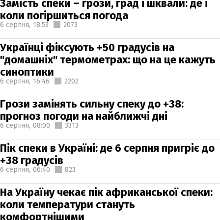
Замість спеки – грози, град і шквали: де і
коли погіршиться погода
6 серпня,
18:53
2073
Українці фіксують +50 градусів на
"домашніх" термометрах: що на це кажуть
синоптики
6 серпня,
16:46
2202
Грози замінять сильну спеку до +38:
прогноз погоди на найближчі дні
6 серпня,
08:00
3313
Пік спеки в Україні: де 6 серпня пригріє до
+38 градусів
6 серпня,
06:40
823
На Україну чекає пік африканської спеки:
коли температури стануть
комфортнішими