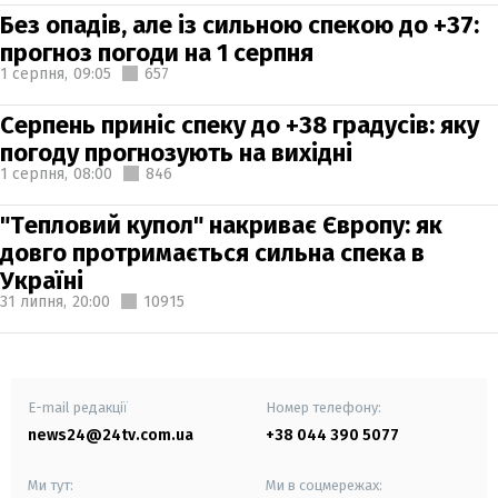
Без опадів, але із сильною спекою до +37:
прогноз погоди на 1 серпня
1 серпня,
09:05
657
Серпень приніс спеку до +38 градусів: яку
погоду прогнозують на вихідні
1 серпня,
08:00
846
"Тепловий купол" накриває Європу: як
довго протримається сильна спека в
Україні
31 липня,
20:00
10915
E-mail редакції
Номер телефону:
news24@24tv.com.ua
+38 044 390 5077
Ми тут:
Ми в соцмережах: