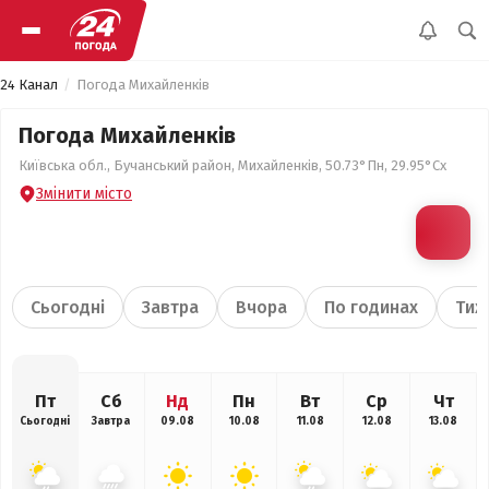
24 Канал
Погода Михайленків
Погода Михайленків
Київська обл., Бучанський район, Михайленків, 50.73°Пн, 29.95°Сх
Змінити місто
Сьогодні
Завтра
Вчора
По годинах
Тиж
Пт
Сб
Нд
Пн
Вт
Ср
Чт
Сьогодні
Завтра
09.08
10.08
11.08
12.08
13.08