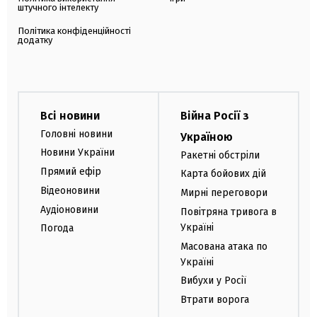
штучного інтелекту
Політика конфіденційності
додатку
Всі новини
Війна Росії з
Головні новини
Україною
Новини України
Ракетні обстріли
Прямий ефір
Карта бойових дій
Відеоновини
Мирні переговори
Аудіоновини
Повітряна тривога в
Україні
Погода
Масована атака по
Україні
Вибухи у Росії
Втрати ворога