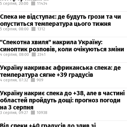
5 серпня,
20:00
11434
Спека не відступає: де будуть грози та чи
опуститься температура цього тижня
5 серпня,
08:00
1312
"Спекотна хвиля" накрила Україну:
синоптик розповів, коли очікуються зміни
4 серпня,
08:00
2341
Україну накриває африканська спека: де
температура сягне +39 градусів
4 серпня,
07:32
909
Україну накриє спека до +38, але в частині
областей пройдуть дощі: прогноз погоди
на 3 серпня
3 серпня,
09:27
10938
Від спеки +40 градусів до злив зі