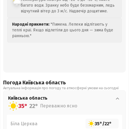
багато води. Зранку небо буде безхмарним, ледь
відчутний вітер до 3 м/с. Надвечір дощитиме.
Народні прикмети:
"Пимена. Лелеки відлітають у
теплі краї. Якщо відлетіли до цього дня — зима буде
ранньою."
Погода Київська
область
Актуальна інформація про погоду та атмосферні умови на сьогодні
Київська
область
35°
22°
Переважно ясно
Біла Церква
35°
/
22°