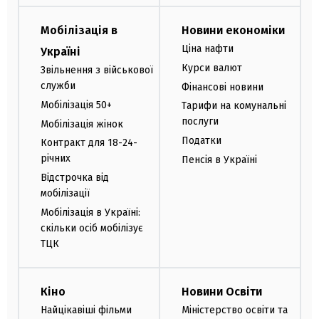
Мобілізація в
Новини економіки
Ціна нафти
Україні
Курси валют
Звільнення з військової
служби
Фінансові новини
Мобілізація 50+
Тарифи на комунальні
послуги
Мобілізація жінок
Податки
Контракт для 18-24-
річних
Пенсія в Україні
Відстрочка від
мобілізації
Мобілізація в Україні:
скільки осіб мобілізує
ТЦК
Кіно
Новини Освіти
Найцікавіші фільми
Міністерство освіти та