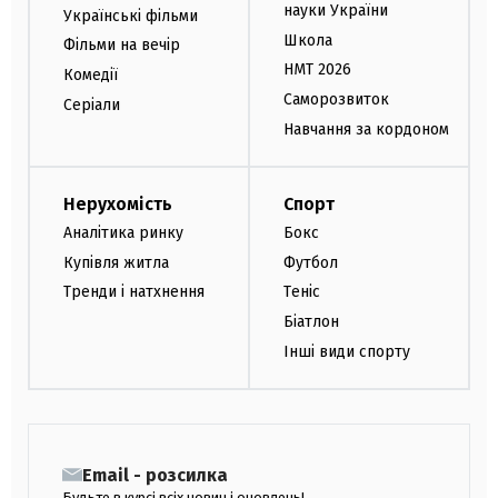
науки України
Українські фільми
Школа
Фільми на вечір
НМТ 2026
Комедії
Саморозвиток
Серіали
Навчання за кордоном
Нерухомість
Спорт
Аналітика ринку
Бокс
Купівля житла
Футбол
Тренди і натхнення
Теніс
Біатлон
Інші види спорту
Email - розсилка
Будьте в курсі всіх новин і оновлень!