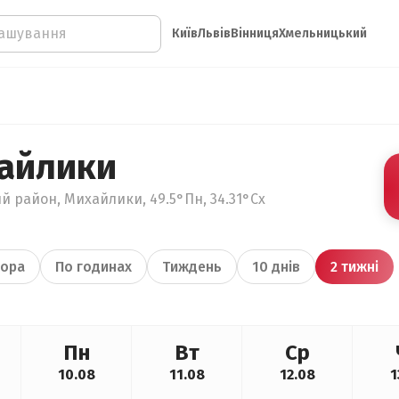
Київ
Львів
Вінниця
Хмельницький
айлики
й район, Михайлики, 49.5°Пн, 34.31°Сх
ора
По годинах
Тиждень
10 днів
2 тижні
Пн
Вт
Ср
10.08
11.08
12.08
1