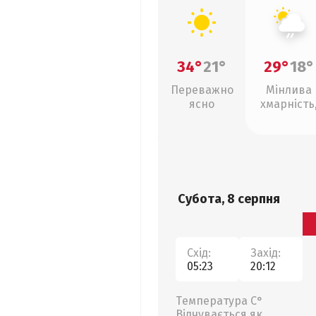
34°
21°
29°
18°
Переважно
Мінлива
ясно
хмарність
слабкий д
Субота, 8 серпня
Схід:
Захід:
05:23
20:12
Температура С°
Відчувається як