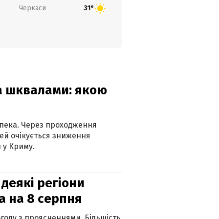
Черкаси
31°
та шквалами: якою
спека. Через проходження
ей очікується зниження
 у Криму.
 деякі регіони
а на 8 серпня
огоду з проясненнями. Більшість