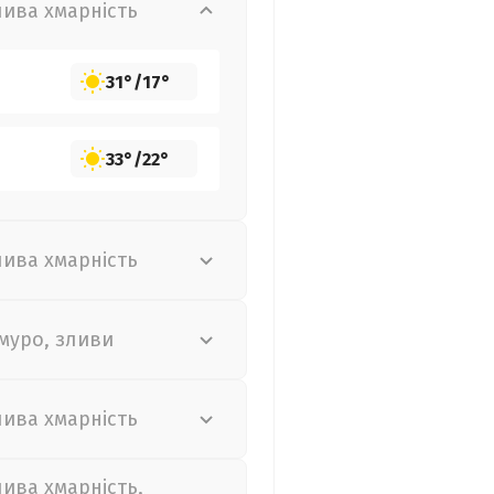
лива хмарність
31°
/
17°
33°
/
22°
лива хмарність
муро, зливи
лива хмарність
лива хмарність,