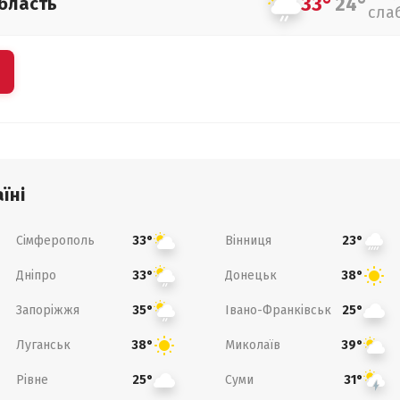
33°
24°
бласть
сла
їні
Сімферополь
Вінниця
33°
23°
Дніпро
Донецьк
33°
38°
Запоріжжя
Івано-Франківськ
35°
25°
Луганськ
Миколаїв
38°
39°
Рівне
Суми
25°
31°