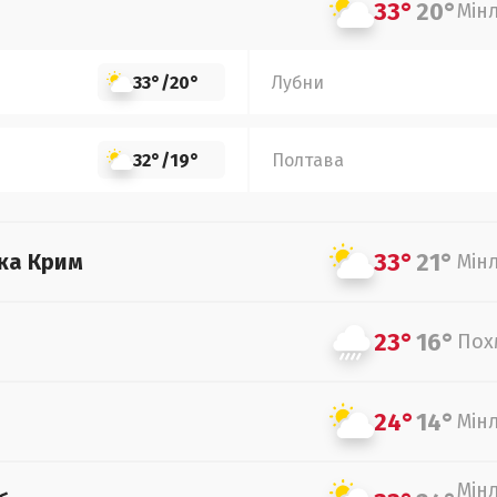
33°
20°
Мін
33°
/
20°
Лубни
32°
/
19°
Полтава
33°
21°
ка Крим
Мін
23°
16°
Пох
24°
14°
Мін
Мін