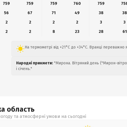
759
759
759
760
759
75
56
67
71
49
38
38
2
2
2
2
3
3
2
2
8
23
28
61
На термометрі від +21°C до +34°C. Вранці переважно 
Народні прикмети:
"Мирона. Вітряний день ("Мирон-вітро
і січень."
ка
область
огоду та атмосферні умови на сьогодні