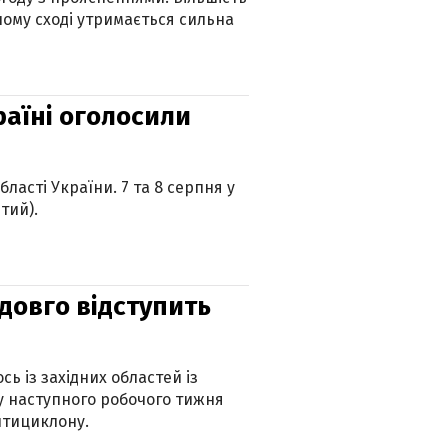
ному сході утримається сильна
країні оголосили
ласті України. 7 та 8 серпня у
тий).
адовго відступить
ь із західних областей із
 наступного робочого тижня
нтициклону.