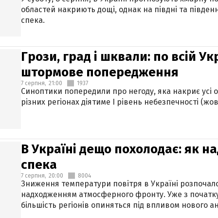
областей накриють дощі, однак на півдні та півден
спека.
Грози, град і шквали: по всій У
штормове попередження
7 серпня,
21:00
1937
Синоптики попередили про негоду, яка накриє усі об
різних регіонах діятиме І рівень небезпечності (жов
В Україні дещо похолодає: як н
спека
7 серпня,
20:00
8004
Зниження температури повітря в Україні розпочалос
надходженням атмосферного фронту. Уже з початку
більшість регіонів опиняться під впливом нового а