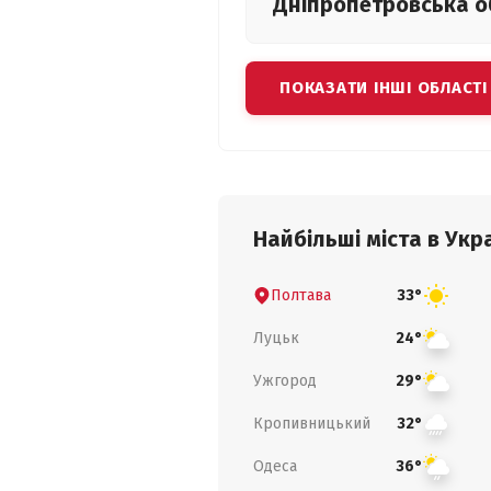
Дніпропетровська
о
ПОКАЗАТИ ІНШІ ОБЛАСТІ
Найбільші міста в Укра
Полтава
33°
Луцьк
24°
Ужгород
29°
Кропивницький
32°
Одеса
36°