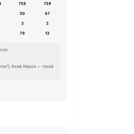
8
759
759
50
67
3
3
79
13
ясно.
гон"). Який Мирон — такий