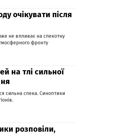
оду очікувати після
айже не впливає на спекотну
атмосферного фронту
й на тлі сильної
пня
ься сильна спека. Синоптики
іонів.
ики розповіли,