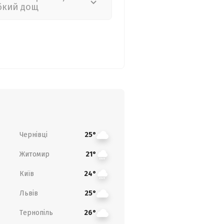
бкий дощ
Чернівці
25°
Житомир
21°
Київ
24°
Львів
25°
Тернопіль
26°