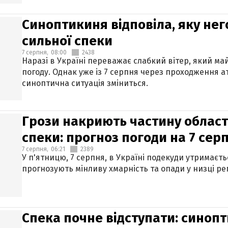
Синоптикиня відповіла, яку нег
сильної спеки
7 серпня,
08:00
2438
Наразі в Україні переважає слабкий вітер, який м
погоду. Однак уже із 7 серпня через проходження 
синоптична ситуація зміниться.
Грози накриють частину областе
спеки: прогноз погоди на 7 сер
7 серпня,
06:21
2389
У п'ятницю, 7 серпня, в Україні подекуди утримаєт
прогнозують мінливу хмарність та опади у низці рег
Спека почне відступати: синопт