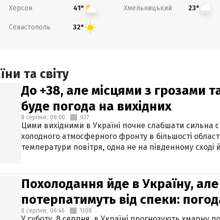
Херсон
Хмельницький
41°
23°
Севастополь
32°
ни та світу
До +38, але місцями з грозами 
буде погода на вихідних
8 серпня,
08:00
927
Цими вихідними в Україні почне слабшати сильна 
холодного атмосферного фронту в більшості област
температури повітря, одна не на південному сході й
Похолодання йде в Україну, але
потерпатимуть від спеки: погод
8 серпня,
06:46
1308
У суботу, 8 серпня, в Україні прогнозують хмарну п