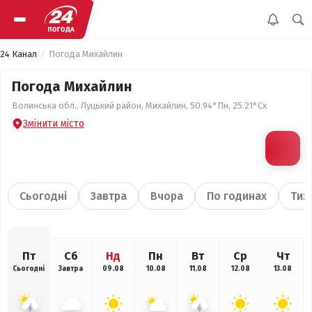
24 Канал
Погода Михайлин
Погода Михайлин
Волинська обл., Луцький район, Михайлин, 50.94°Пн, 25.21°Сх
Змінити місто
Сьогодні
Завтра
Вчора
По годинах
Тиж
Пт
Сб
Нд
Пн
Вт
Ср
Чт
Сьогодні
Завтра
09.08
10.08
11.08
12.08
13.08