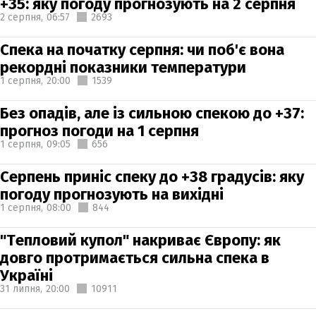
+35: яку погоду прогнозують на 2 серпня
2 серпня,
06:57
2693
Спека на початку серпня: чи поб'є вона
рекордні показники температури
1 серпня,
20:00
1539
Без опадів, але із сильною спекою до +37:
прогноз погоди на 1 серпня
1 серпня,
09:05
656
Серпень приніс спеку до +38 градусів: яку
погоду прогнозують на вихідні
1 серпня,
08:00
844
"Тепловий купол" накриває Європу: як
довго протримається сильна спека в
Україні
31 липня,
20:00
10911