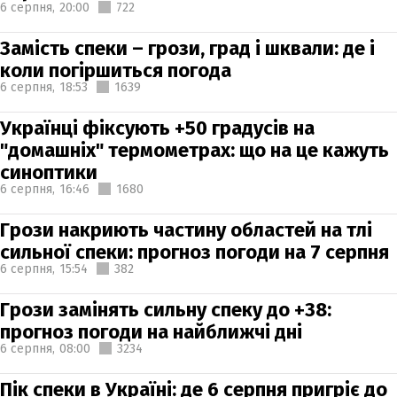
6 серпня,
20:00
722
Замість спеки – грози, град і шквали: де і
коли погіршиться погода
6 серпня,
18:53
1639
Українці фіксують +50 градусів на
"домашніх" термометрах: що на це кажуть
синоптики
6 серпня,
16:46
1680
Грози накриють частину областей на тлі
сильної спеки: прогноз погоди на 7 серпня
6 серпня,
15:54
382
Грози замінять сильну спеку до +38:
прогноз погоди на найближчі дні
6 серпня,
08:00
3234
Пік спеки в Україні: де 6 серпня пригріє до