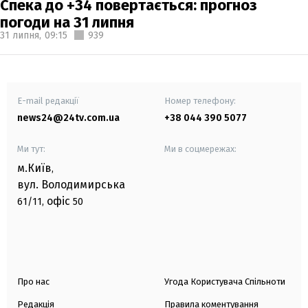
Спека до +34 повертається: прогноз
погоди на 31 липня
31 липня,
09:15
939
E-mail редакції
Номер телефону:
news24@24tv.com.ua
+38 044 390 5077
Ми тут:
Ми в соцмережах:
м.Київ
,
вул. Володимирська
офіс
61/11,
50
Про нас
Угода Користувача Спільноти
Редакція
Правила коментування