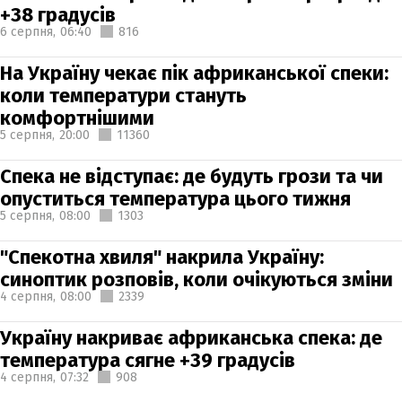
+38 градусів
6 серпня,
06:40
816
На Україну чекає пік африканської спеки:
коли температури стануть
комфортнішими
5 серпня,
20:00
11360
Спека не відступає: де будуть грози та чи
опуститься температура цього тижня
5 серпня,
08:00
1303
"Спекотна хвиля" накрила Україну:
синоптик розповів, коли очікуються зміни
4 серпня,
08:00
2339
Україну накриває африканська спека: де
температура сягне +39 градусів
4 серпня,
07:32
908