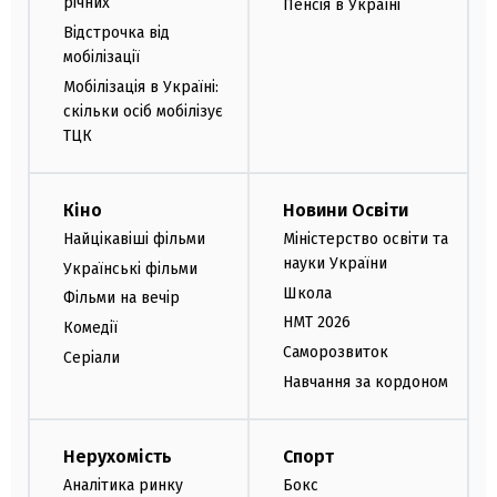
річних
Пенсія в Україні
Відстрочка від
мобілізації
Мобілізація в Україні:
скільки осіб мобілізує
ТЦК
Кіно
Новини Освіти
Найцікавіші фільми
Міністерство освіти та
науки України
Українські фільми
Школа
Фільми на вечір
НМТ 2026
Комедії
Саморозвиток
Серіали
Навчання за кордоном
Нерухомість
Спорт
Аналітика ринку
Бокс