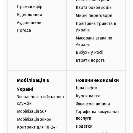
Прямий ефір
Карта бойових дій
Відеоновини
Мирні переговори
Аудіоновини
Повітряна тривога в
Україні
Погода
Масована атака по
Україні
Вибухи у Росії
Втрати ворога
Мобілізація в
Новини економіки
Ціна нафти
Україні
Курси валют
Звільнення з військової
служби
Фінансові новини
Мобілізація 50+
Тарифи на комунальні
послуги
Мобілізація жінок
Податки
Контракт для 18-24-