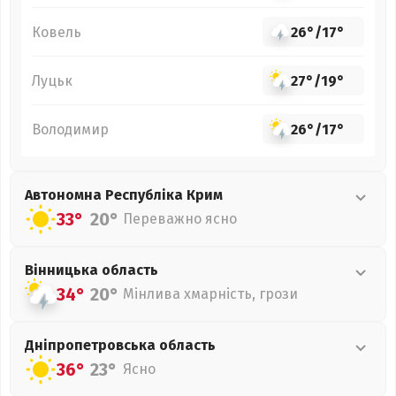
Ковель
26°
/
17°
Луцьк
27°
/
19°
Володимир
26°
/
17°
Автономна Республіка Крим
33°
20°
Переважно ясно
Вінницька
область
34°
20°
Мінлива хмарність, грози
Дніпропетровська
область
36°
23°
Ясно