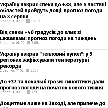
Україну накриє спека до +38, але в частині
областей пройдуть дощі: прогноз погоди
на 3 серпня
3 серпня,
09:27
10936
Від спеки +40 градусів до злив зі
шквалами: прогноз погоди на тиждень
3 серпня,
08:00
5458
Україну накрив "тепловий купол": у 5
регіонах зафіксували температурні
рекорди
2 серпня,
14:52
3664
До +37 та локальні грози: синоптики дали
прогноз погоди на початок нового тижня
2 серпня,
08:00
1793
Дощитиме лише на Заході, але припече до