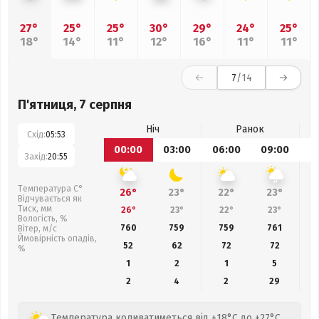
27°
25°
25°
30°
29°
24°
25°
18°
14°
11°
12°
16°
11°
11°
7
/14
П'ятниця, 7 серпня
Ніч
Ранок
Схід:
05:53
00:00
03:00
06:00
09:00
1
Захід:
20:55
Температура С°
26°
23°
22°
23°
Відчувається як
Тиск, мм
26°
23°
22°
23°
Вологість, %
760
759
759
761
Вітер, м/с
Ймовірність опадів,
52
62
72
72
%
1
2
1
5
2
4
2
29
Температура коливатиметься від +18°C до +27°C,