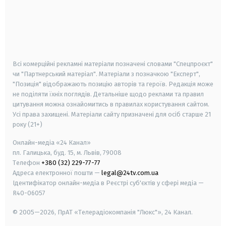
android
apple
smart tv
samsung smart tv
Всі комерційні рекламні матеріали позначені словами "Спецпроєкт"
чи "Партнерський матеріал". Матеріали з позначкою "Експерт",
"Позиція" відображають позицію авторів та героїв. Редакція може
не поділяти їхніх поглядів. Детальніше щодо реклами та правил
цитування можна ознайомитись в правилах користування сайтом.
Усі права захищені.
Матеріали сайту призначені для осіб старше
21
року (21+)
Онлайн-медіа «24 Канал»
пл. Галицька, буд. 15, м. Львів, 79008
Телефон
+380 (32) 229-77-77
Адреса електронної пошти —
legal@24tv.com.ua
Ідентифікатор онлайн-медіа в Реєстрі суб'єктів у сфері медіа —
R40-06057
© 2005—2026,
ПрАТ «Телерадіокомпанія "Люкс"», 24 Канал.