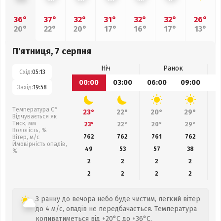
36°
37°
32°
31°
32°
32°
26°
20°
22°
20°
17°
16°
17°
13°
П'ятниця, 7 серпня
Ніч
Ранок
Схід:
05:13
00:00
03:00
06:00
09:00
1
Захід:
19:58
Температура С°
23°
22°
20°
29°
Відчувається як
Тиск, мм
23°
22°
20°
29°
Вологість, %
762
762
761
762
Вітер, м/с
Ймовірність опадів,
49
53
57
38
%
2
2
2
2
2
2
2
2
З ранку до вечора небо буде чистим, легкий вітер
до 4 м/с, опадів не передбачається. Температура
коливатиметься від +20°C до +36°C.