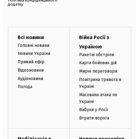
Політика конфіденційності
додатку
Всі новини
Війна Росії з
Головні новини
Україною
Новини України
Ракетні обстріли
Прямий ефір
Карта бойових дій
Відеоновини
Мирні переговори
Аудіоновини
Повітряна тривога в
Україні
Погода
Масована атака по
Україні
Вибухи у Росії
Втрати ворога
Мобілізація в
Новини економіки