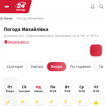
24 Канал
Погода Михайлівка
Погода Михайлівка
Донецька обл., Покровський район, Михайлівка, 48.14°Пн, 37.35°Сх
Змінити місто
Сьогодні
Завтра
Вчора
По годинах
Тиж
Пт
Сб
Нд
Пн
Вт
Ср
Чт
Вчора
Сьогодні
Завтра
10.08
11.08
12.08
13.08