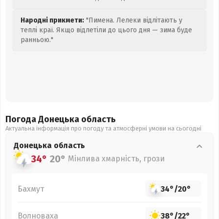
Народні прикмети:
"Пимена. Лелеки відлітають у
теплі краї. Якщо відлетіли до цього дня — зима буде
ранньою."
Погода Донецька
область
Актуальна інформація про погоду та атмосферні умови на сьогодні
Донецька
область
34°
20°
Мінлива хмарність, грози
Бахмут
34°
/
20°
Волноваха
38°
/
22°