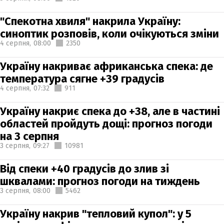
"Спекотна хвиля" накрила Україну:
синоптик розповів, коли очікуються зміни
4 серпня,
08:00
2350
Україну накриває африканська спека: де
температура сягне +39 градусів
4 серпня,
07:32
911
Україну накриє спека до +38, але в частині
областей пройдуть дощі: прогноз погоди
на 3 серпня
3 серпня,
09:27
10981
Від спеки +40 градусів до злив зі
шквалами: прогноз погоди на тиждень
3 серпня,
08:00
5462
Україну накрив "тепловий купол": у 5