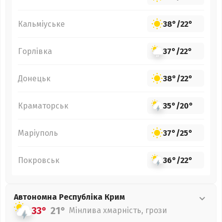
Кальміуське
38°
/
22°
Горлівка
37°
/
22°
Донецьк
38°
/
22°
Краматорськ
35°
/
20°
Маріуполь
37°
/
25°
Покровськ
36°
/
22°
Автономна Республіка Крим
33°
21°
Мінлива хмарність, грози