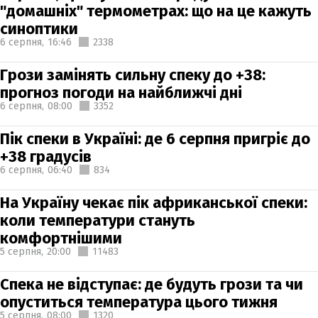
"домашніх" термометрах: що на це кажуть
синоптики
6 серпня,
16:46
2338
Грози замінять сильну спеку до +38:
прогноз погоди на найближчі дні
6 серпня,
08:00
3352
Пік спеки в Україні: де 6 серпня пригріє до
+38 градусів
6 серпня,
06:40
834
На Україну чекає пік африканської спеки:
коли температури стануть
комфортнішими
5 серпня,
20:00
11483
Спека не відступає: де будуть грози та чи
опуститься температура цього тижня
5 серпня,
08:00
1320