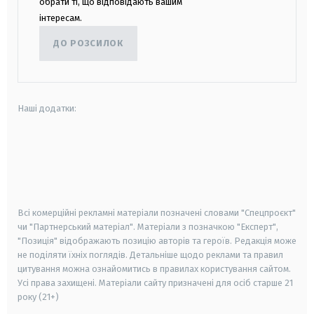
обрати ті, що відповідають вашим
інтересам.
ДО РОЗСИЛОК
Наші додатки:
android
apple
smart tv
samsung smart tv
Всі комерційні рекламні матеріали позначені словами "Спецпроєкт"
чи "Партнерський матеріал". Матеріали з позначкою "Експерт",
"Позиція" відображають позицію авторів та героїв. Редакція може
не поділяти їхніх поглядів. Детальніше щодо реклами та правил
цитування можна ознайомитись в правилах користування сайтом.
Усі права захищені.
Матеріали сайту призначені для осіб старше
21
року (21+)