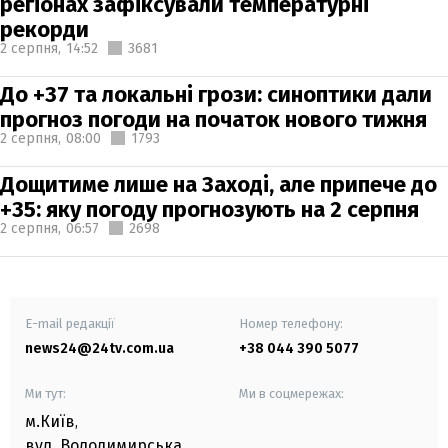
регіонах зафіксували температурні
рекорди
2 серпня,
14:52
3681
До +37 та локальні грози: синоптики дали
прогноз погоди на початок нового тижня
2 серпня,
08:00
1793
Дощитиме лише на Заході, але припече до
+35: яку погоду прогнозують на 2 серпня
2 серпня,
06:57
2698
E-mail редакції
Номер телефону:
news24@24tv.com.ua
+38 044 390 5077
Ми тут:
Ми в соцмережах:
м.Київ
,
вул. Володимирська