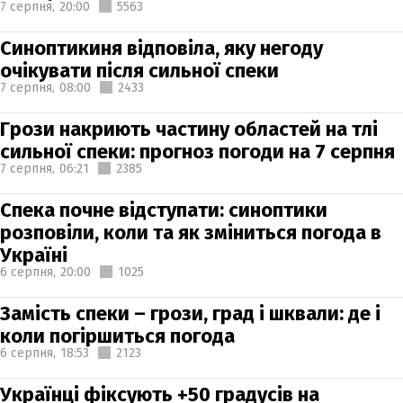
7 серпня,
20:00
5563
Синоптикиня відповіла, яку негоду
очікувати після сильної спеки
7 серпня,
08:00
2433
Грози накриють частину областей на тлі
сильної спеки: прогноз погоди на 7 серпня
7 серпня,
06:21
2385
Спека почне відступати: синоптики
розповіли, коли та як зміниться погода в
Україні
6 серпня,
20:00
1025
Замість спеки – грози, град і шквали: де і
коли погіршиться погода
6 серпня,
18:53
2123
Українці фіксують +50 градусів на