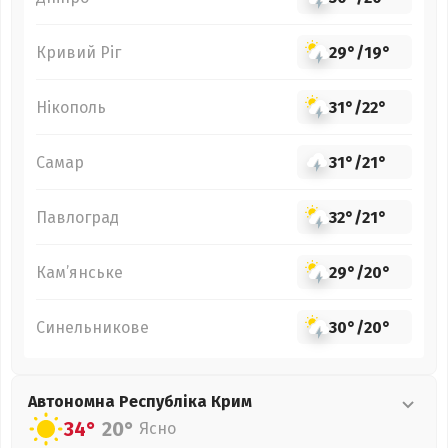
Кривий Ріг
29°
/
19°
Нікополь
31°
/
22°
Самар
31°
/
21°
Павлоград
32°
/
21°
Кам’янське
29°
/
20°
Синельникове
30°
/
20°
Автономна Республіка Крим
34°
20°
Ясно