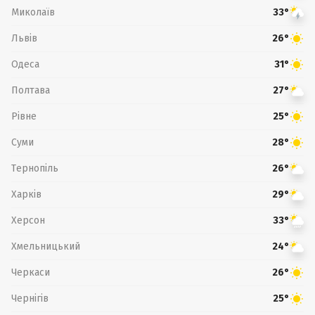
Миколаїв
33°
Львів
26°
Одеса
31°
Полтава
27°
Рівне
25°
Суми
28°
Тернопіль
26°
Харків
29°
Херсон
33°
Хмельницький
24°
Черкаси
26°
Чернігів
25°