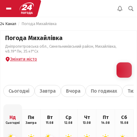
24 Канал
Погода Михайлівка
Погода Михайлівка
Дніпропетровська обл., Синельниківський район, Михайлівка,
48.19°Пн, 35.41°Сх
Змінити місто
Сьогодні
Завтра
Вчора
По годинах
Тиж
Нд
Пн
Вт
Ср
Чт
Пт
Сб
Сьогодні
Завтра
11.08
12.08
13.08
14.08
15.08