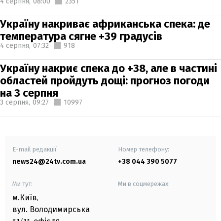
4 серпня,
08:00
2351
Україну накриває африканська спека: де
температура сягне +39 градусів
4 серпня,
07:32
918
Україну накриє спека до +38, але в частині
областей пройдуть дощі: прогноз погоди
на 3 серпня
3 серпня,
09:27
10997
E-mail редакції
Номер телефону:
news24@24tv.com.ua
+38 044 390 5077
Ми тут:
Ми в соцмережах:
м.Київ
,
вул. Володимирська