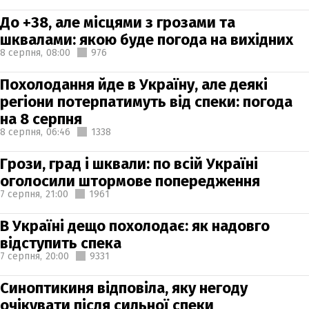
До +38, але місцями з грозами та
шквалами: якою буде погода на вихідних
8 серпня,
08:00
976
Похолодання йде в Україну, але деякі
регіони потерпатимуть від спеки: погода
на 8 серпня
8 серпня,
06:46
1338
Грози, град і шквали: по всій Україні
оголосили штормове попередження
7 серпня,
21:00
1961
В Україні дещо похолодає: як надовго
відступить спека
7 серпня,
20:00
9331
Синоптикиня відповіла, яку негоду
очікувати після сильної спеки