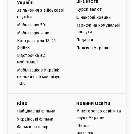
Ціна нафти
Україні
Курси валют
Звільнення з військової
служби
Фінансові новини
Мобілізація 50+
Тарифи на комунальні
послуги
Мобілізація жінок
Податки
Контракт для 18-24-
річних
Пенсія в Україні
Відстрочка від
мобілізації
Мобілізація в Україні:
скільки осіб мобілізує
ТЦК
Кіно
Новини Освіти
Найцікавіші фільми
Міністерство освіти та
науки України
Українські фільми
Школа
Фільми на вечір
НМТ 2026