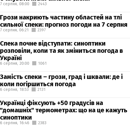
7 серпня,
08:00
2443
Грози накриють частину областей на тлі
сильної спеки: прогноз погоди на 7 серпня
7 серпня,
06:21
2397
Спека почне відступати: синоптики
розповіли, коли та як зміниться погода в
Україні
6 серпня,
20:00
1061
Замість спеки – грози, град і шквали: де і
коли погіршиться погода
6 серпня,
18:53
2131
Українці фіксують +50 градусів на
"домашніх" термометрах: що на це кажуть
синоптики
6 серпня,
16:46
2383