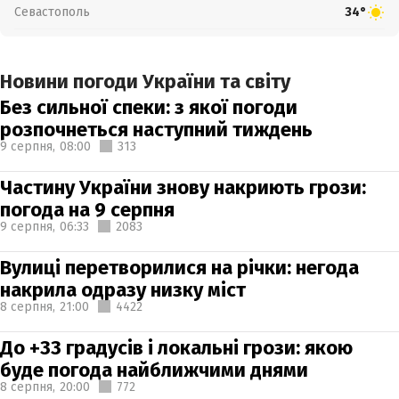
Севастополь
34°
Новини погоди України та світу
Без сильної спеки: з якої погоди
розпочнеться наступний тиждень
9 серпня,
08:00
313
Частину України знову накриють грози:
погода на 9 серпня
9 серпня,
06:33
2083
Вулиці перетворилися на річки: негода
накрила одразу низку міст
8 серпня,
21:00
4422
До +33 градусів і локальні грози: якою
буде погода найближчими днями
8 серпня,
20:00
772