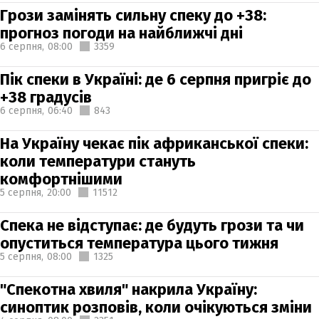
Грози замінять сильну спеку до +38:
прогноз погоди на найближчі дні
6 серпня,
08:00
3359
Пік спеки в Україні: де 6 серпня пригріє до
+38 градусів
6 серпня,
06:40
843
На Україну чекає пік африканської спеки:
коли температури стануть
комфортнішими
5 серпня,
20:00
11512
Спека не відступає: де будуть грози та чи
опуститься температура цього тижня
5 серпня,
08:00
1325
"Спекотна хвиля" накрила Україну:
синоптик розповів, коли очікуються зміни