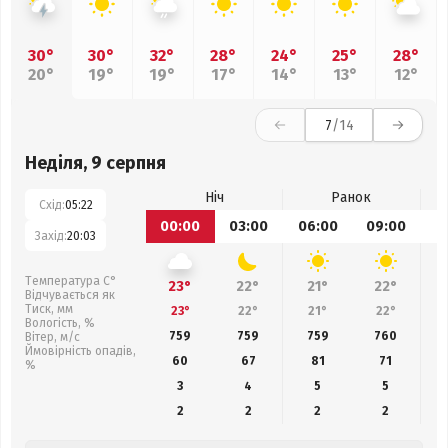
30°
30°
32°
28°
24°
25°
28°
20°
19°
19°
17°
14°
13°
12°
7
/14
Неділя, 9 серпня
Ніч
Ранок
Схід:
05:22
00:00
03:00
06:00
09:00
1
Захід:
20:03
Температура С°
23°
22°
21°
22°
Відчувається як
Тиск, мм
23°
22°
21°
22°
Вологість, %
759
759
759
760
Вітер, м/с
Ймовірність опадів,
60
67
81
71
%
3
4
5
5
2
2
2
2