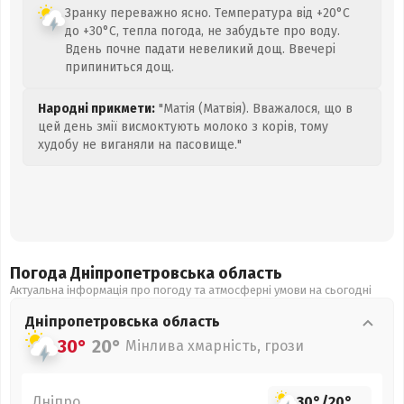
Зранку переважно ясно. Температура від +20°C
до +30°C, тепла погода, не забудьте про воду.
Вдень почне падати невеликий дощ. Ввечері
припиниться дощ.
Народні прикмети:
"Матія (Матвія). Вважалося, що в
цей день змії висмоктують молоко з корів, тому
худобу не виганяли на пасовище."
Погода Дніпропетровська
область
Актуальна інформація про погоду та атмосферні умови на сьогодні
Дніпропетровська
область
30°
20°
Мінлива хмарність, грози
Дніпро
30°
/
20°