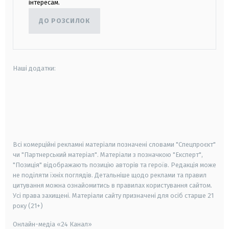
інтересам.
ДО РОЗСИЛОК
Наші додатки:
android
apple
smart tv
samsung smart tv
Всі комерційні рекламні матеріали позначені словами "Спецпроєкт"
чи "Партнерський матеріал". Матеріали з позначкою "Експерт",
"Позиція" відображають позицію авторів та героїв. Редакція може
не поділяти їхніх поглядів. Детальніше щодо реклами та правил
цитування можна ознайомитись в правилах користування сайтом.
Усі права захищені.
Матеріали сайту призначені для осіб старше
21
року (21+)
Онлайн-медіа «24 Канал»