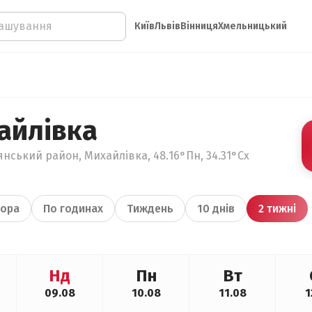
Київ
Львів
Вінниця
Хмельницький
айлівка
янський район, Михайлівка, 48.16°Пн, 34.31°Сх
ора
По годинах
Тиждень
10 днів
2 тижні
Нд
Пн
Вт
09.08
10.08
11.08
1