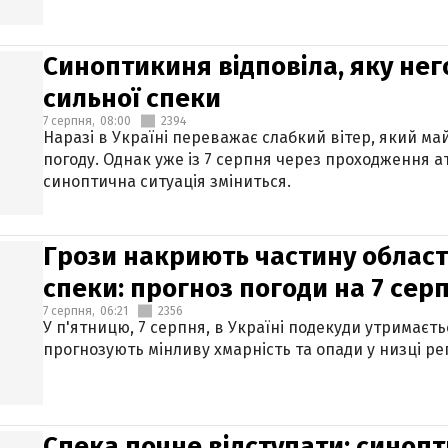
Синоптикиня відповіла, яку нег
сильної спеки
7 серпня,
08:00
2394
Наразі в Україні переважає слабкий вітер, який м
погоду. Однак уже із 7 серпня через проходження 
синоптична ситуація зміниться.
Грози накриють частину областе
спеки: прогноз погоди на 7 сер
7 серпня,
06:21
2356
У п'ятницю, 7 серпня, в Україні подекуди утримаєт
прогнозують мінливу хмарність та опади у низці рег
Спека почне відступати: синопт