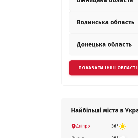
Вінницька
область
Волинська
область
Донецька
область
ПОКАЗАТИ ІНШІ ОБЛАСТІ
Найбільші міста в Укра
Дніпро
36°