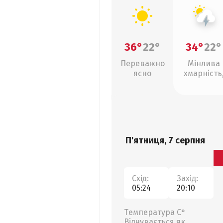
36°
22°
34°
22°
Переважно
Мінлива
ясно
хмарність
грози
П'ятниця, 7 серпня
Схід:
Захід:
05:24
20:10
Температура С°
Відчувається як