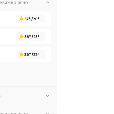
еважно ясно
37°
/
20°
36°
/
23°
36°
/
22°
о