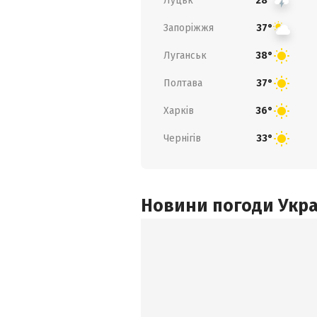
Луцьк
28°
Запоріжжя
37°
Луганськ
38°
Полтава
37°
Харків
36°
Чернігів
33°
Новини погоди Украї