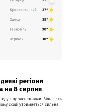
Ужгород
32°
Кропивницький
37°
Одеса
35°
Тернопіль
30°
Черкаси
38°
 деякі регіони
а на 8 серпня
огоду з проясненнями. Більшість
ному сході утримається сильна