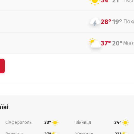
34°
21°
Пер
28°
19°
Пох
37°
20°
Мін
їні
Сімферополь
Вінниця
33°
34°