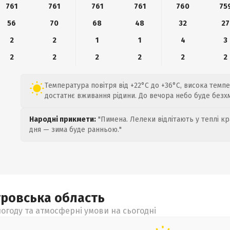
761
761
761
761
760
75
56
70
68
48
32
27
2
2
1
1
4
3
2
2
2
2
2
2
Температура повітря від +22°C до +36°C, висока темп
достатнє вживання рідини. До вечора небо буде безх
Народні прикмети:
"Пимена. Лелеки відлітають у теплі кр
дня — зима буде ранньою."
тровська
область
огоду та атмосферні умови на сьогодні