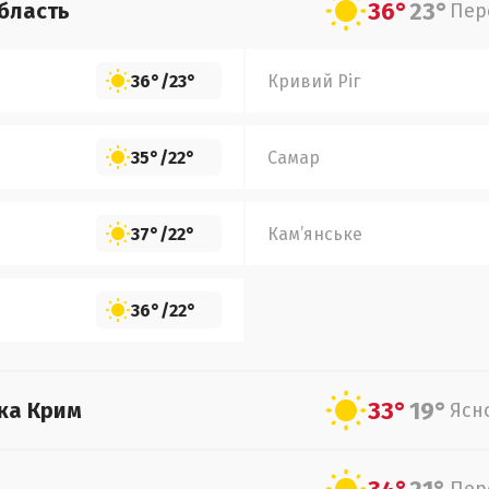
36°
23°
бласть
Пер
36°
/
23°
Кривий Ріг
35°
/
22°
Самар
37°
/
22°
Кам’янське
36°
/
22°
33°
19°
ка Крим
Ясн