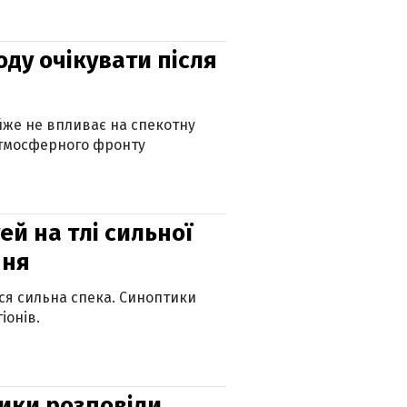
оду очікувати після
айже не впливає на спекотну
атмосферного фронту
й на тлі сильної
пня
ься сильна спека. Синоптики
іонів.
ики розповіли,