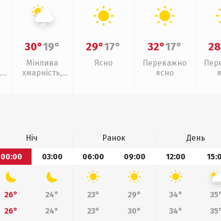
30°
19°
29°
17°
32°
17°
28
Мінлива
Ясно
Переважно
Пер
,
хмарність,
ясно
слабкий дощ
Ніч
Ранок
День
00:00
03:00
06:00
09:00
12:00
15:
26°
24°
23°
29°
34°
35
26°
24°
23°
30°
34°
35