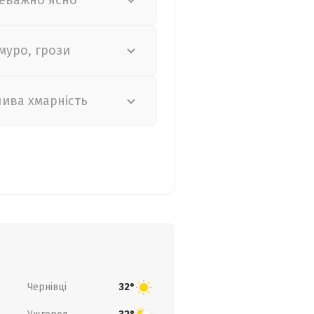
еважно ясно
муро, грози
лива хмарність
Чернівці
32°