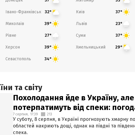
Донецьк
Житомир
37°
33°
Івано-Франківськ
Київ
32°
37°
Миколаїв
Львів
39°
23°
Рівне
Суми
27°
37°
Херсон
Хмельницький
39°
29°
Севастополь
34°
ни та світу
Похолодання йде в Україну, але
потерпатимуть від спеки: погод
7 серпня,
17:39
213
У суботу, 8 серпня, в Україні прогнозують хмарну п
областей накриють дощі, однак на півдні та півден
спека.