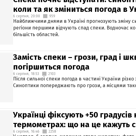
коли та як зміниться погода в У
6 серпня,
20:00
959
Найближчими днями в Україні прогнозують зміну син
регіони першими відчують спад спеки. Водночас к
більшість областей.
Замість спеки – грози, град і шк
погіршиться погода
6 серпня,
18:53
2103
Після сильної спеки погода в частині України різко
Синоптики попереджають про грози, а місцями тако
Українці фіксують +50 градусів
термометрах: що на це кажуть 
6 серпня,
16:46
2258