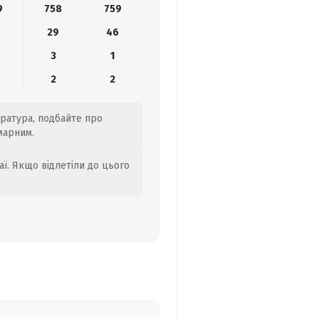
9
758
759
29
46
3
1
2
2
ература, подбайте про
марним.
аї. Якщо відлетіли до цього