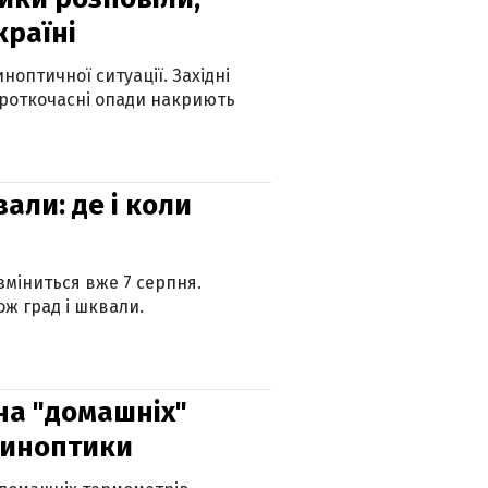
країні
оптичної ситуації. Західні
ороткочасні опади накриють
вали: де і коли
 зміниться вже 7 серпня.
ж град і шквали.
 на "домашніх"
синоптики