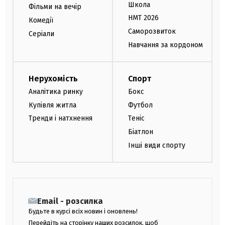
Школа
Фільми на вечір
НМТ 2026
Комедії
Саморозвиток
Серіали
Навчання за кордоном
Нерухомість
Спорт
Аналітика ринку
Бокс
Купівля житла
Футбол
Тренди і натхнення
Теніс
Біатлон
Інші види спорту
Email - розсилка
Будьте в курсі всіх новин і оновлень!
Перейдіть на сторінку наших розсилок, щоб