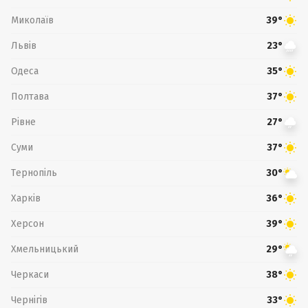
Миколаїв
39°
Львів
23°
Одеса
35°
Полтава
37°
Рівне
27°
Суми
37°
Тернопіль
30°
Харків
36°
Херсон
39°
Хмельницький
29°
Черкаси
38°
Чернігів
33°