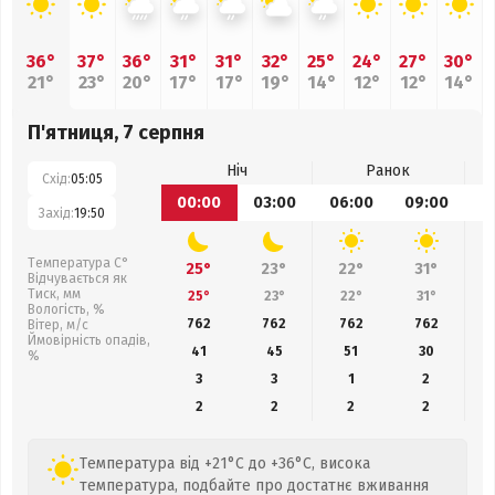
36°
37°
36°
31°
31°
32°
25°
24°
27°
30°
21°
23°
20°
17°
17°
19°
14°
12°
12°
14°
П'ятниця, 7 серпня
Ніч
Ранок
Схід:
05:05
00:00
03:00
06:00
09:00
1
Захід:
19:50
Температура С°
25°
23°
22°
31°
Відчувається як
Тиск, мм
25°
23°
22°
31°
Вологість, %
762
762
762
762
Вітер, м/с
Ймовірність опадів,
41
45
51
30
%
3
3
1
2
2
2
2
2
Температура від +21°C до +36°C, висока
температура, подбайте про достатнє вживання