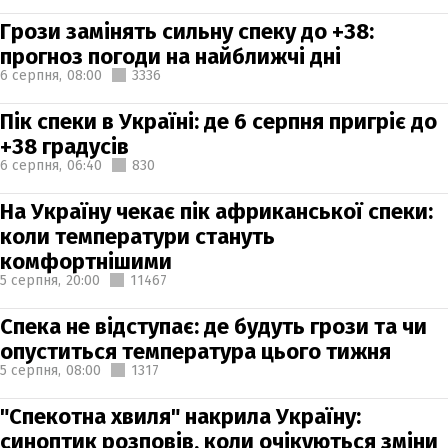
Грози замінять сильну спеку до +38:
прогноз погоди на найближчі дні
6 серпня,
08:00
3336
Пік спеки в Україні: де 6 серпня пригріє до
+38 градусів
6 серпня,
06:40
830
На Україну чекає пік африканської спеки:
коли температури стануть
комфортнішими
5 серпня,
20:00
11467
Спека не відступає: де будуть грози та чи
опуститься температура цього тижня
5 серпня,
08:00
1317
"Спекотна хвиля" накрила Україну:
синоптик розповів, коли очікуються зміни