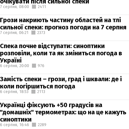
очікувати після сильної спеки
7 серпня,
08:00
2411
Грози накриють частину областей на тлі
сильної спеки: прогноз погоди на 7 серпня
7 серпня,
06:21
2373
Спека почне відступати: синоптики
розповіли, коли та як зміниться погода в
Україні
6 серпня,
20:00
976
Замість спеки – грози, град і шквали: де і
коли погіршиться погода
6 серпня,
18:53
2113
Українці фіксують +50 градусів на
"домашніх" термометрах: що на це кажуть
синоптики
6 серпня,
16:46
2289