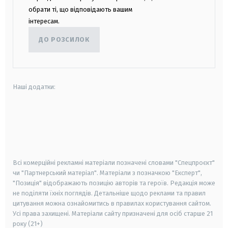
обрати ті, що відповідають вашим
інтересам.
ДО РОЗСИЛОК
Наші додатки:
android
apple
smart tv
samsung smart tv
Всі комерційні рекламні матеріали позначені словами "Спецпроєкт"
чи "Партнерський матеріал". Матеріали з позначкою "Експерт",
"Позиція" відображають позицію авторів та героїв. Редакція може
не поділяти їхніх поглядів. Детальніше щодо реклами та правил
цитування можна ознайомитись в правилах користування сайтом.
Усі права захищені.
Матеріали сайту призначені для осіб старше
21
року (21+)