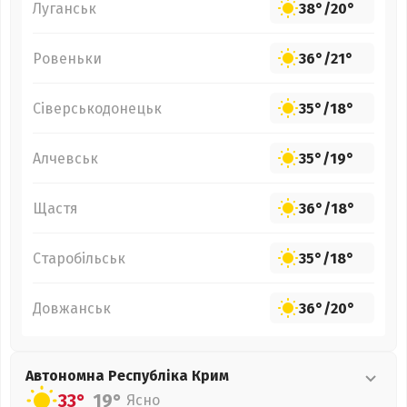
Луганськ
38°
/
20°
Ровеньки
36°
/
21°
Сіверськодонецьк
35°
/
18°
Алчевськ
35°
/
19°
Щастя
36°
/
18°
Старобільськ
35°
/
18°
Довжанськ
36°
/
20°
Автономна Республіка Крим
33°
19°
Ясно