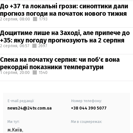
До +37 та локальні грози: синоптики дали
прогноз погоди на початок нового тижня
2 серпня,
08:00
1793
Дощитиме лише на Заході, але припече до
+35: яку погоду прогнозують на 2 серпня
2 серпня,
06:57
2697
Спека на початку серпня: чи поб'є вона
рекордні показники температури
1 серпня,
20:00
1540
E-mail редакції
Номер телефону:
news24@24tv.com.ua
+38 044 390 5077
Ми тут:
Ми в соцмережах:
м.Київ
,