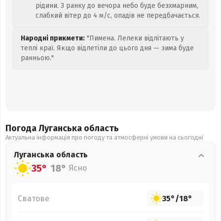
рідини. З ранку до вечора небо буде безхмарним,
слабкий вітер до 4 м/с, опадів не передбачається.
Народні прикмети:
"Пимена. Лелеки відлітають у
теплі краї. Якщо відлетіли до цього дня — зима буде
ранньою."
Погода Луганська
область
Актуальна інформація про погоду та атмосферні умови на сьогодні
Луганська
область
35°
18°
Ясно
Сватове
35°
/
18°