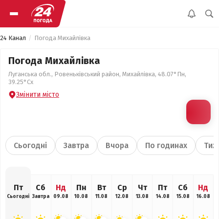
24 Канал
Погода Михайлівка
Погода Михайлівка
Луганська обл., Ровеньківський район, Михайлівка, 48.07°Пн,
39.25°Сх
Змінити місто
Сьогодні
Завтра
Вчора
По годинах
Тиж
Пт
Сб
Нд
Пн
Вт
Ср
Чт
Пт
Сб
Нд
Сьогодні
Завтра
09.08
10.08
11.08
12.08
13.08
14.08
15.08
16.08