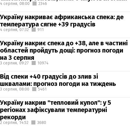
4 серпня,
08:00
2346
Україну накриває африканська спека: де
температура сягне +39 градусів
4 серпня,
07:32
911
Україну накриє спека до +38, але в частині
областей пройдуть дощі: прогноз погоди
на 3 серпня
3 серпня,
09:27
10974
Від спеки +40 градусів до злив зі
шквалами: прогноз погоди на тиждень
3 серпня,
08:00
5461
Україну накрив "тепловий купол": у 5
регіонах зафіксували температурні
рекорди
2 серпня,
14:52
3680