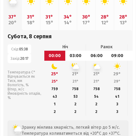
37°
31°
31°
34°
30°
28°
28°
20°
18°
15°
14°
17°
12°
13°
Субота, 8 серпня
Ніч
Ранок
Схід:
05:38
00:00
03:00
06:00
09:00
1
Захід:
20:17
Температура С°
25°
21°
21°
29°
Відчувається як
Тиск, мм
25°
21°
21°
29°
Вологість, %
759
758
758
758
Вітер, м/с
Ймовірність опадів,
43
53
54
41
%
1
2
2
3
2
2
2
3
Зранку мінлива хмарність, легкий вітер до 5 м/с.
Температура коливатиметься від +20°C до +37°C.