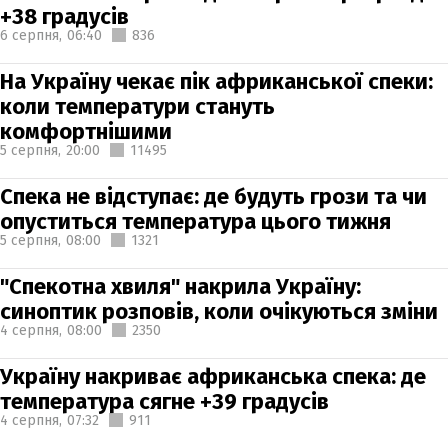
+38 градусів
6 серпня,
06:40
836
На Україну чекає пік африканської спеки:
коли температури стануть
комфортнішими
5 серпня,
20:00
11495
Спека не відступає: де будуть грози та чи
опуститься температура цього тижня
5 серпня,
08:00
1321
"Спекотна хвиля" накрила Україну:
синоптик розповів, коли очікуються зміни
4 серпня,
08:00
2350
Україну накриває африканська спека: де
температура сягне +39 градусів
4 серпня,
07:32
911