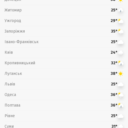
Житомир
25°
Ужгород
29°
Запоріжжя
35°
Івано-Франківськ
25°
Київ
24°
Кропивницький
32°
Луганськ
38°
Львів
25°
Одеса
36°
Полтава
36°
Рівне
25°
Суми
31°