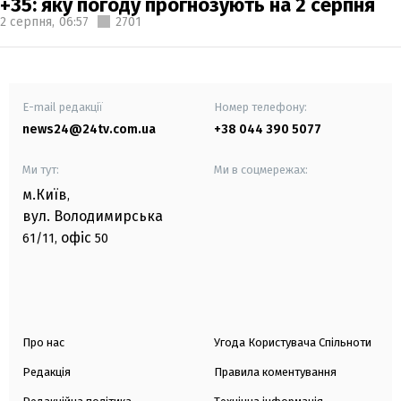
+35: яку погоду прогнозують на 2 серпня
2 серпня,
06:57
2701
E-mail редакції
Номер телефону:
news24@24tv.com.ua
+38 044 390 5077
Ми тут:
Ми в соцмережах:
м.Київ
,
вул. Володимирська
офіс
61/11,
50
Про нас
Угода Користувача Спільноти
Редакція
Правила коментування