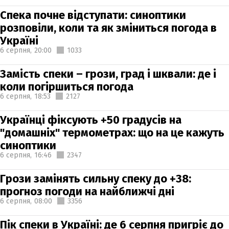
Спека почне відступати: синоптики
розповіли, коли та як зміниться погода в
Україні
6 серпня,
20:00
1033
Замість спеки – грози, град і шквали: де і
коли погіршиться погода
6 серпня,
18:53
2127
Українці фіксують +50 градусів на
"домашніх" термометрах: що на це кажуть
синоптики
6 серпня,
16:46
2347
Грози замінять сильну спеку до +38:
прогноз погоди на найближчі дні
6 серпня,
08:00
3356
Пік спеки в Україні: де 6 серпня пригріє до