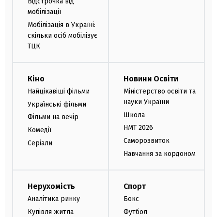
Відстрочка від
мобілізації
Мобілізація в Україні:
скільки осіб мобілізує
ТЦК
Кіно
Новини Освіти
Найцікавіші фільми
Міністерство освіти та
науки України
Українські фільми
Школа
Фільми на вечір
НМТ 2026
Комедії
Саморозвиток
Серіали
Навчання за кордоном
Нерухомість
Спорт
Аналітика ринку
Бокс
Купівля житла
Футбол