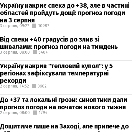
Україну накриє спека до +38, але в частині
областей пройдуть дощі: прогноз погоди
на 3 серпня
3 серпня,
09:27
10987
Від спеки +40 градусів до злив зі
шквалами: прогноз погоди на тиждень
3 серпня,
08:00
5464
Україну накрив "тепловий купол": у 5
регіонах зафіксували температурні
рекорди
2 серпня,
14:52
3682
До +37 та локальні грози: синоптики дали
прогноз погоди на початок нового тижня
2 серпня,
08:00
1794
Дощитиме лише на Заході, але припече до