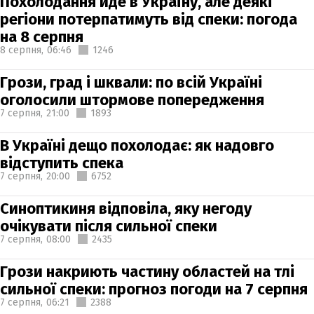
Похолодання йде в Україну, але деякі
регіони потерпатимуть від спеки: погода
на 8 серпня
8 серпня,
06:46
1246
Грози, град і шквали: по всій Україні
оголосили штормове попередження
7 серпня,
21:00
1893
В Україні дещо похолодає: як надовго
відступить спека
7 серпня,
20:00
6752
Синоптикиня відповіла, яку негоду
очікувати після сильної спеки
7 серпня,
08:00
2435
Грози накриють частину областей на тлі
сильної спеки: прогноз погоди на 7 серпня
7 серпня,
06:21
2388