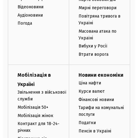
Відеоновини
Мирні переговори
Аудіоновини
Повітряна тривога в
Україні
Погода
Масована атака по
Україні
Вибухи у Росії
Втрати ворога
Мобілізація в
Новини економіки
Ціна нафти
Україні
Курси валют
Звільнення з військової
служби
Фінансові новини
Мобілізація 50+
Тарифи на комунальні
послуги
Мобілізація жінок
Податки
Контракт для 18-24-
річних
Пенсія в Україні