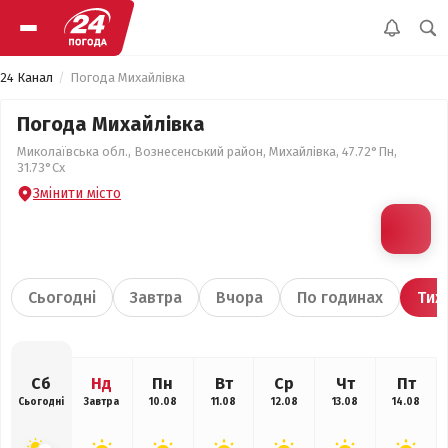
24 Канал
Погода Михайлівка
Погода Михайлівка
Миколаївська обл., Вознесенський район, Михайлівка, 47.72°Пн,
31.73°Сх
Змінити місто
Сьогодні
Завтра
Вчора
По годинах
Тиж
Сб
Нд
Пн
Вт
Ср
Чт
Пт
Сьогодні
Завтра
10.08
11.08
12.08
13.08
14.08