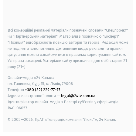
android
apple
smart tv
samsung smart tv
Всі комерційні рекламні матеріали позначені словами "Спецпроєкт"
чи "Партнерський матеріал". Матеріали з позначкою "Експерт",
"Позиція" відображають позицію авторів та героїв. Редакція може
не поділяти їхніх поглядів. Детальніше щодо реклами та правил
цитування можна ознайомитись в правилах користування сайтом.
Усі права захищені.
Матеріали сайту призначені для осіб старше
21
року (21+)
Онлайн-медіа «24 Канал»
пл. Галицька, буд. 15, м. Львів, 79008
Телефон
+380 (32) 229-77-77
Адреса електронної пошти —
legal@24tv.com.ua
Ідентифікатор онлайн-медіа в Реєстрі суб'єктів у сфері медіа —
R40-06057
© 2005—2026,
ПрАТ «Телерадіокомпанія "Люкс"», 24 Канал.