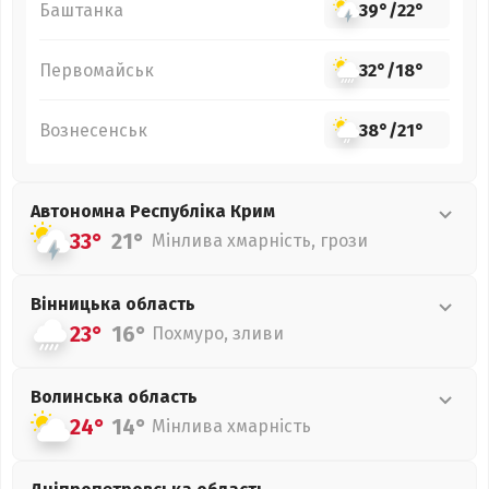
Баштанка
39°
/
22°
Первомайськ
32°
/
18°
Вознесенськ
38°
/
21°
Автономна Республіка Крим
33°
21°
Мінлива хмарність, грози
Вінницька
область
23°
16°
Похмуро, зливи
Волинська
область
24°
14°
Мінлива хмарність