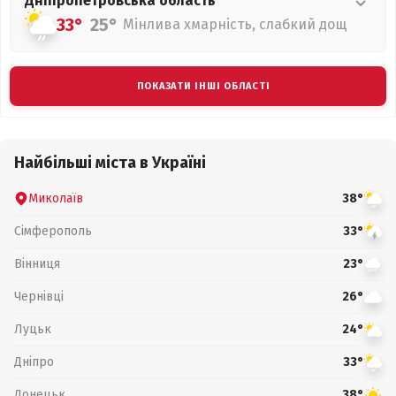
Дніпропетровська
область
33°
25°
Мінлива хмарність, слабкий дощ
ПОКАЗАТИ ІНШІ ОБЛАСТІ
Найбільші міста в Україні
Миколаїв
38°
Сімферополь
33°
Вінниця
23°
Чернівці
26°
Луцьк
24°
Дніпро
33°
Донецьк
38°